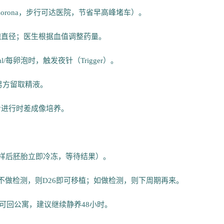
或Corona，步行可达医院，节省早高峰堵车）。
测卵泡直径；医生根据血值调整药量。
ml/每卵泡时，触发夜针（Trigger）。
男方留取精液。
同步进行时差成像培养。
样（采样后胚胎立即冷冻，等待结果）。
植且不做检测，则D26即可移植；如做检测，则下周期再来。
钟可回公寓，建议继续静养48小时。