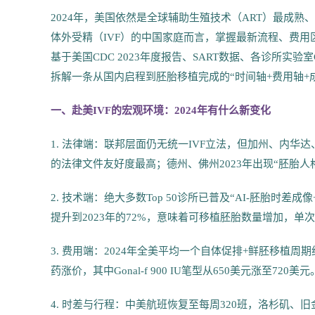
2024年，美国依然是全球辅助生殖技术（ART）最成
体外受精（IVF）的中国家庭而言，掌握最新流程、费
基于美国CDC 2023年度报告、SART数据、各诊所实
拆解一条从国内启程到胚胎移植完成的“时间轴+费用轴
一、赴美IVF的宏观环境：2024年有什么新变化
1. 法律端：联邦层面仍无统一IVF立法，但加州、内华
的法律文件友好度最高；德州、佛州2023年出现“胚胎
2. 技术端：绝大多数Top 50诊所已普及“AI-胚胎时差
提升到2023年的72%，意味着可移植胚胎数量增加，单
3. 费用端：2024年全美平均一个自体促排+鲜胚移植周期约
药涨价，其中Gonal-f 900 IU笔型从650美元涨至720美元
4. 时差与行程：中美航班恢复至每周320班，洛杉矶、