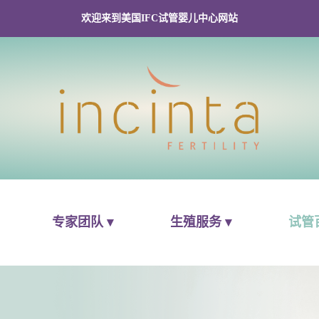
欢迎来到美国IFC试管婴儿中心网站
专家团队 ▾
生殖服务 ▾
试管百