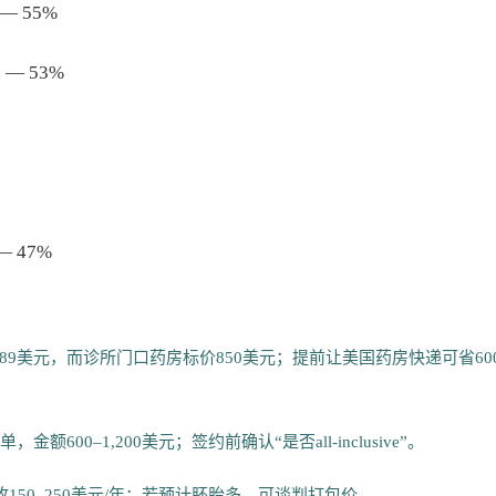
）— 55%
e) — 53%
 — 47%
价最低689美元，而诊所门口药房标价850美元；提前让美国药房快递可省60
00–1,200美元；签约前确认“是否all-inclusive”。
150–250美元/年；若预计胚胎多，可谈判打包价。