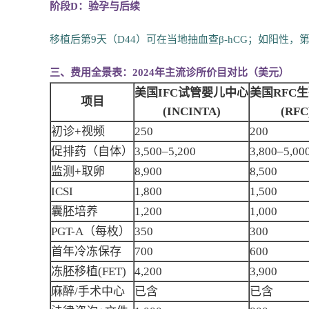
阶段D：验孕与后续
移植后第9天（D44）可在当地抽血查β-hCG；如阳性
三、费用全景表：2024年主流诊所价目对比（美元）
美国IFC试管婴儿中心
美国RFC
项目
(INCINTA)
(RFC
初诊+视频
250
200
促排药（自体）
3,500–5,200
3,800–5,00
监测+取卵
8,900
8,500
ICSI
1,800
1,500
囊胚培养
1,200
1,000
PGT-A（每枚）
350
300
首年冷冻保存
700
600
冻胚移植(FET)
4,200
3,900
麻醉/手术中心
已含
已含