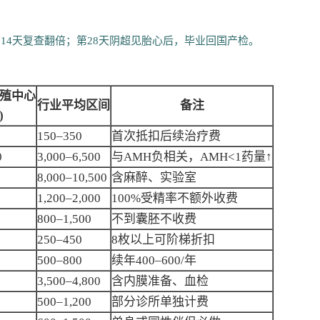
，第14天复查翻倍；第28天阴超见胎心后，毕业回国产检。
生殖中心
行业平均区间
备注
)
150–350
首次抵扣后续治疗费
0
3,000–6,500
与AMH负相关，AMH<1药量↑
8,000–10,500
含麻醉、实验室
1,200–2,000
100%受精率不额外收费
800–1,500
不到囊胚不收费
250–450
8枚以上可阶梯折扣
500–800
续年400–600/年
3,500–4,800
含内膜准备、血检
500–1,200
部分诊所单独计费