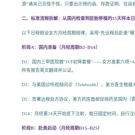
游”通关已见怪不怪，只要出示预约函、存款证明、往返
二、标准流程拆解：从国内检查到胚胎移植的35天样本
以下日程假设女方月经周期规律，采用“先远程后赴美”
阶段A：国内准备（月经周期D2–D14）
D2：国内三甲医院做“IVF初筛套餐”——女方激素六项+
所有报告英文翻译并公证。
D3：与美国诊所视频问诊（Telehealth），美方医生
D5：签署远程处方协议，美方药房直邮促排药至国内（需
D14：月经第14天开始皮下注射，每日固定时间，自行
阶段B：赴美启动（月经周期D15–D25）