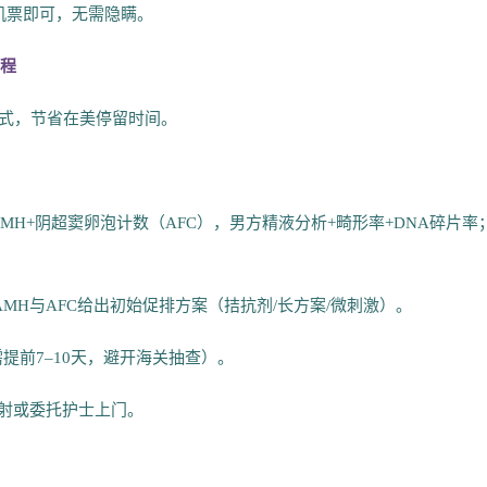
机票即可，无需隐瞒。
日程
模式，节省在美停留时间。
AMH+阴超窦卵泡计数（AFC），男方精液分析+畸形率+DNA碎片率
根据AMH与AFC给出初始促排方案（拮抗剂/长方案/微刺激）。
提前7–10天，避开海关抽查）。
注射或委托护士上门。