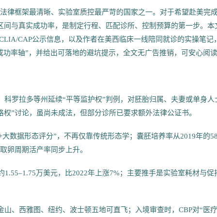
熟、法律框架最清晰、实验室质控最严苛的国家之一。对于希望赴美完
用区间与真实成功率，是制定行程、匹配诊所、控制预算的第一步。本
验室CLIA/CAP公示信息，以及作者在美西临床一线陪同就诊的实操笔记
+成功率轴”，并给出可落地的避坑提示，全文无广告推销，可安心阅
达、科罗拉多等州延续“平等监护权”判例，对胚胎归属、夫妻或单身人
人格权”讨论，虽尚未成法，但部分诊所已要求额外法律公证书。
成像+大数据形态评分”，不再仅靠传统形态学；囊胚培养率从2019年的5
次取卵周期活产率同步上升。
1.55–1.75万美元，比2022年上涨7%；主要推手是实验室耗材与促
。
旧金山、西雅图、纽约、波士顿五地可直飞；入境审查时，CBP对“医