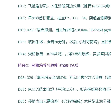
D15：飞抵洛杉矶，入住诊所周边公寓（推荐Torrance
D16：早8:00首诊复查，抽血E2、LH、P4，阴超监
D19–D21：隔天监测，当主导卵泡≥18 mm、E2≥250 pg/
D23：取卵手术，全麻30分钟，术后1小时可离院；当日
D24：受精报告（ICSI常规），第1天看原核；实验室
阶段C：胚胎培养与移植（D25–D35）
D25–D29：囊胚培养至D5/D6，期间可做PGT-A采
D30：PGT-A结果出炉（平均12天），如选择鲜胚移
D35：移植当日无需麻醉，10分钟完成；术后躺床30分