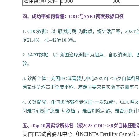
法律咨询+文件
1,000
800
四、成功率如何看懂：CDC与SART两套数据口径
1. CDC数据：以“取卵周期”为起点，统计活产率，2023全美
岁21.4%，41–42岁10.9%。
2. SART数据：以“意图治疗周期”为起点，含取消周期
验。
3. 诊所个体：美国IFC试管婴儿中心2023年<35岁自体
两家诊所均高于全美平均，差距主要来自实验室养囊率与P
4. 关键提醒：任何诊所都不能保证“一次就成”，CDC明文规定禁
问是“每取卵”还是“每移植”，是否剔除高龄、是否只统计
五、Top 10真实诊所排名（按2023 CDC <38岁自体胚
美国IFC试管婴儿中心（INCINTA Fertility Center