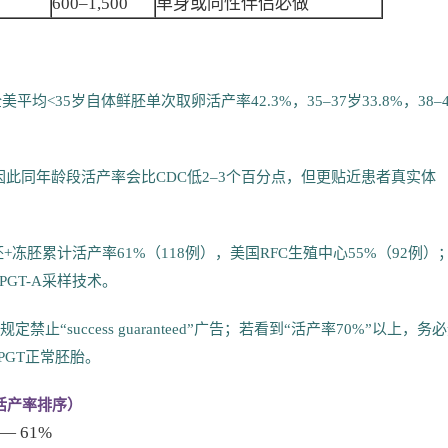
600–1,500
单身或同性伴侣必做
平均<35岁自体鲜胚单次取卵活产率42.3%，35–37岁33.8%，38–4
，因此同年龄段活产率会比CDC低2–3个百分点，但更贴近患者真实体
鲜胚+冻胚累计活产率61%（118例），美国RFC生殖中心55%（92例）
GT-A采样技术。
止“success guaranteed”广告；若看到“活产率70%”以上，务
PGT正常胚胎。
胎活产率排序）
）— 61%