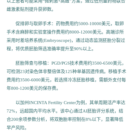
以上患者可能采用“微刺激+高雌”方案，通过低剂量药物联合
雌激素贴剂提升获卵数。
促排卵与取卵手术：药物费用约5000-10000美元，取卵
手术含麻醉和实验室操作费用约8000-12000美元。高端诊所
采用时差培养系统(Embryoscope)，通过动态监测胚胎分裂过
程，将优质胚胎筛选准确率提升至90%以上。
胚胎筛查与移植：PGD/PGS技术费用约3500-6500美元，
可检测23对染色体非整倍体及125种单基因遗传病。移植手术
费用约3500-6000美元，若选择冷冻胚胎移植，需额外支付每
年800-1200美元的保存费。
以加州INCINTA Fertility Center为例，其单周期活产率达
72%，远超国内平均水平。该中心通过AI胚胎评分系统，结
合200余项参数分析，将双胞胎率控制在8%以下，显著降低
早产风险。