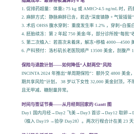
隐藏成本：最容易被漏算的 6 笔
1. 促排药超量：体重≥ 75 kg 或 AMH＞4.5 ng/mL 时，
2. 麻醉方式：静脉麻醉已含，若选“深度镇静 + 气管插管”
3. 术后 OHSS 腹水穿刺：重度发生率 1.2% ，穿刺+白蛋白 
4. 胚胎续冻：第 2 年起 750 美金/年，部分诊所按“每
5. 第二次植入：若首次未着床，解冻+移植 4000—4500 
6. 产科预付：洛杉矶长老医院顺产 13500 美金，剖腹产 185
保险与退款计划——如何降低“人财两空”风险
INCINTA 2024 年推出“单周期保险”：额外交 4800 美
期共享风险”计划， 38 岁以下女性 32,000 美金封顶
且无甲减、糖耐量异常。
时间与签证节奏——从月经到回家的 Gantt 图
Day1 国内月经→Day2 飞美→Day3 首诊→Day12 取
（植入 Day19 →验孕 Day28）。两次行程合计在美 23 