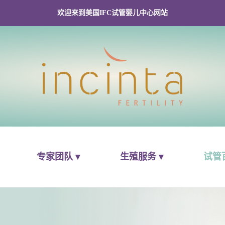
欢迎来到美国IFC试管婴儿中心网站
专家团队 ▾
生殖服务 ▾
试管百