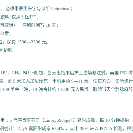
ate》，必须带医生签字与诊所 Letterhead；
文说明“仅用于医疗”；
可取消），停留时间写 18 天；
盖公章；
保费 1500—2200 元。
拿回护照。
抽血（E2、LH、P4）+阴超，当天出结果后护士当场教注射。美国 IFC 
起跳，第 5 天加入加尼瑞克，平均用药 9—11 天。住宿方面，诊所步行 
房，税前 108 美金／晚，14 晚合计约 11000 元人民币。取卵当天全静脉麻
双认证，采用 1.5 代序贯培养皿（EmbryoScope+）延时成像，每 10 分钟抓拍
期统计：Day5 囊胚形成率 65.4% ，其中 38% 进入 PGT-A 检测。检