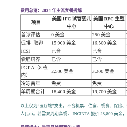
费用总览：2024 年主流套餐拆解
美国 IFC 试管婴儿
美国 RFC 生殖
项目
中心
中心
首诊评估
0 美金
250 美金
促排+取卵
15,900 美金
16,500 美金
ICSI
已含
已含
囊胚培养
已含
已含
PGT-A（8 枚
2,500 美金
3,200 美金
内）
冷冻首年
免费
免费
单周期合计
18,400 美金
19,700 美金
以上仅为“医疗端”支出，不含机票、住宿、餐食、保险、签证。根据
人民币。若需双周期套餐， INCINTA 报价 28,800 美金，