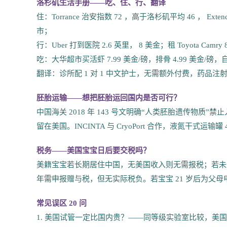
洛杉矶生活手册——吃、住、行、翻译
住：Torrance 治安指数 72 ，高于洛杉矶平均 46 ， Ext
市；
行：Uber 打到医院 2.6 英里， 8 美金；租 Toyota Camr
吃：大华超市买活虾 7.99 美金/磅，排骨 4.99 美金/磅，
翻译：诊所配 1 对 1 中文护士，无需额外付费，药品注
胚胎运输——想把胚胎运回国内是否可行？
中国海关 2018 年 143 号文明确“人类胚胎遗传物质
留在美国。INCINTA 与 CryoPort 合作，液氮干式
税务——美国宝宝日后要交税吗？
美籍宝宝若长期居住中国，无美国收入则无需报税；若未来赴
年需申报赠与税，但无实际税负。若宝宝 21 岁后为父
常见误区 20 问
1. 美国试管一定比国内贵？——同等级实验室比较，美国促排+