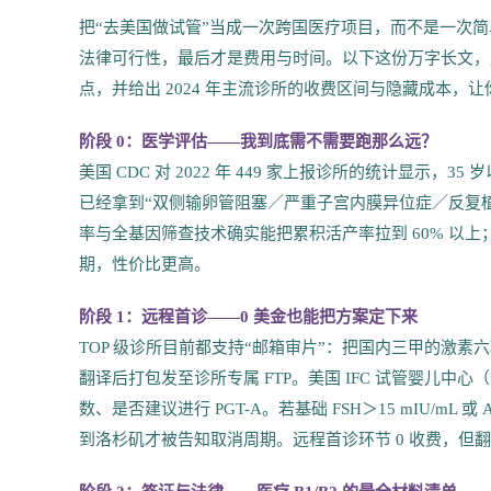
把“去美国做试管”当成一次跨国医疗项目，而不是一次简
法律可行性，最后才是费用与时间。以下这份万字长文，用临
点，并给出 2024 年主流诊所的收费区间与隐藏成本，
阶段 0：医学评估——我到底需不需要跑那么远？
美国 CDC 对 2022 年 449 家上报诊所的统计显示，35 
已经拿到“双侧输卵管阻塞／严重子宫内膜异位症／反复植入
率与全基因筛查技术确实能把累积活产率拉到 60% 以上；
期，性价比更高。
阶段 1：远程首诊——0 美金也能把方案定下来
TOP 级诊所目前都支持“邮箱审片”：把国内三甲的激素六
翻译后打包发至诊所专属 FTP。美国 IFC 试管婴儿中心
数、是否建议进行 PGT-A。若基础 FSH＞15 mIU/mL 或 AM
到洛杉矶才被告知取消周期。远程首诊环节 0 收费，但翻译