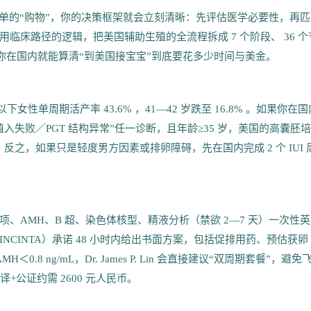
单的“购物”，你的决策框架就会立刻清晰：先评估医学必要性，再匹
床路径的逻辑，把美国辅助生殖的全流程拆成 7 个阶段、 36 个
让你在国内就能算清“到美国接宝宝”到底要花多少时间与美金。
岁以下女性单周期活产率 43.6% ，41—42 岁跌至 16.8% 。如果你在
失败／PGT 结构异常”任一诊断，且年龄≥35 岁，美国的高囊胚
反之，如果只是轻度男方因素或排卵障碍，先在国内完成 2 个 IUI 
项、AMH、B 超、染色体核型、精液分析（禁欲 2—7 天）一次性
（INCINTA）承诺 48 小时内给出书面方案，包括促排用药、预估获卵
H＜0.8 ng/mL，Dr. James P. Lin 会直接建议“双周期套餐”，避免
+公证约需 2600 元人民币。