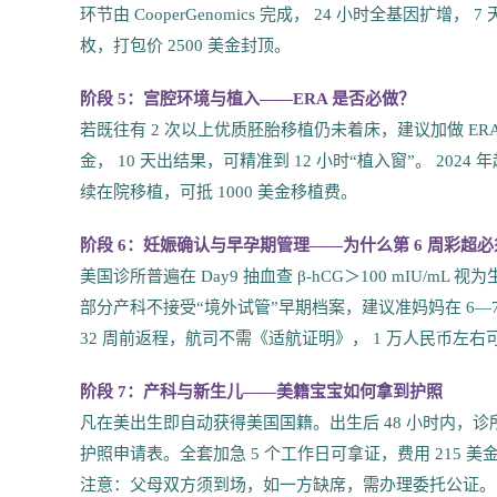
环节由 CooperGenomics 完成， 24 小时全基因扩增，
枚，打包价 2500 美金封顶。
阶段 5：宫腔环境与植入——ERA 是否必做？
若既往有 2 次以上优质胚胎移植仍未着床，建议加做 ERA（子宫
金， 10 天出结果，可精准到 12 小时“植入窗”。 2024 年起
续在院移植，可抵 1000 美金移植费。
阶段 6：妊娠确认与早孕期管理——为什么第 6 周彩超
美国诊所普遍在 Day9 抽血查 β-hCG＞100 mIU/mL
部分产科不接受“境外试管”早期档案，建议准妈妈在 6—7 周回
32 周前返程，航司不需《适航证明》， 1 万人民币左
阶段 7：产科与新生儿——美籍宝宝如何拿到护照
凡在美出生即自动获得美国国籍。出生后 48 小时内，诊所 Soc
护照申请表。全套加急 5 个工作日可拿证，费用 215 美
注意：父母双方须到场，如一方缺席，需办理委托公证。