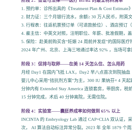
阶段 2：签证与法律——医疗 B1/B2 的最全材料清单
1. 预约单：诊所出具的《Treatment Plan & Cost Estim
2. 财力证：三个月银行流水，余额≥ 30 万人民币，附英
3. 行程表：往返机票预订单（可退款舱位）、酒店预订（
4. 雇主信：中英文对照，注明职位、年薪、批准假期，
5. 保险：赴美前购买含“妊娠 24 周前并发症”的国际医疗险，
2024 年广州、北京、上海三地通过率达 92% ，当场可
阶段 3：促排与取卵——在美 14 天怎么住、怎么用药
月经 Day1 在国内飞抵 LAX，Day2 早八点首次到院
婴儿中心采用“拮抗剂方案”为主，300 IU 果纳芬× 4 天
分钟内有 Extended Stay America 连锁套房，带厨
15 分钟完成，术后 40 分钟离院，无需住院。
阶段 4：实验室——囊胚养成率如何做到 65% 以上
INCINTA 的 Embryology Lab 通过 CAP+CLIA 
次， AI 算法自动标注异常分裂。2023 年 全年 1879 个周