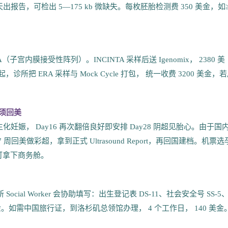
 7 天出报告，可检出 5—175 kb 微缺失。每枚胚胎检测费 350 美金，如≥
内膜接受性阵列）。INCINTA 采样后送 Igenomix， 2380 美
，诊所把 ERA 采样与 Mock Cycle 打包， 统一收费 3200 美金，
必须回美
 视为生化妊娠， Day16 再次翻倍良好即安排 Day28 阴超见胎心。由于国
美做彩超，拿到正式 Ultrasound Report，再回国建档。机票选
右可拿下商务舱。
ial Worker 会协助填写：出生登记表 DS-11、社会安全号 SS-5
金。如需中国旅行证，到洛杉矶总领馆办理， 4 个工作日， 140 美金