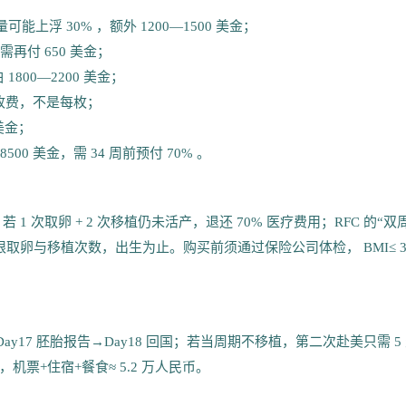
药量可能上浮 30% ，额外 1200—1500 美金；
需再付 650 美金；
1800—2200 美金；
批”收费，不是每枚；
美金；
00 美金，需 34 周前预付 70% 。
金，若 1 次取卵 + 2 次移植仍未活产，退还 70% 医疗费用；RFC 的“双
，不限取卵与移植次数，出生为止。购买前须通过保险公司体检， BMI≤ 3
卵→Day17 胚胎报告→Day18 回国；若当周期不移植，第二次赴美只需 5
天，机票+住宿+餐食≈ 5.2 万人民币。