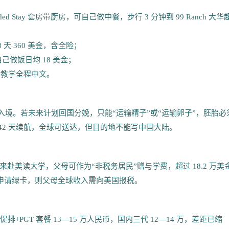
ended Stay 套房带厨房，可自己做中餐，步行 3 分钟到 99 Ranch 大华
y 8 天 360 美金，含全险；
自己做饭日均 18 美金；
射教学全程中文。
”禁止入境。若未来计划回国分娩，只能“运输精子”或“运输卵子”，胚胎必
运输罐 42 天续航，全球可送达，但目的地不能写中国大陆。
美读大学，父母可作为“非税务居民”赠与学费，超过 18.2 万美金
母申请绿卡，则父母全球收入需向美国报税。
PGT 套餐 13—15 万人民币，国内三代 12—14 万，差距已缩