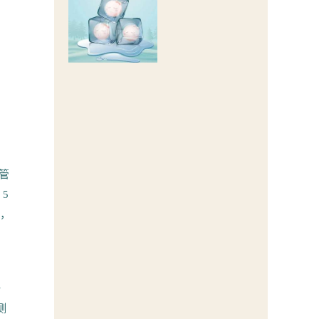
试管
5
醉，
一
测