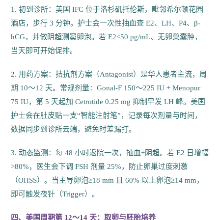
1. 初到诊所：美国 IFC 位于洛杉矶托伦斯，毗邻希尔顿花园
酒店，步行 3 分钟。护士会一次性抽血查 E2、LH、P4、β-
hCG，并做阴超测窦卵泡。若 E2<50 pg/mL、无卵巢囊肿，
当天即可开始促排。
2. 用药方案：拮抗剂方案（Antagonist）是华人患者主流，周
期 10～12 天。常规剂量：Gonal-F 150～225 IU + Menopur
75 IU，第 5 天起加 Cetrotide 0.25 mg 抑制早发 LH 峰。美国
护士会在肚皮贴一支“智能注射笔”，记录每次剂量与时间，
数据同步到诊所云端，避免时差漏打。
3. 动态监测：每 48 小时返院一次，抽血+阴超。若 E2 日增幅
>80%，医生会下调 FSH 剂量 25%，防止卵巢过度刺激
（OHSS）。当主导卵泡≥18 mm 且 60% 以上卵泡≥14 mm，
即可触发夜针（Trigger）。
四、美国周期第 12～14 天：取卵与胚胎培养