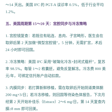
～14 天出。美国 IFC 的 PGT-A 误诊率 0.5%，低于行业平均
1.2%。
五、美国周期第 15～20 天：宫腔同步与冷冻策略
1. 宫腔镜复查：若既往有粘连、息肉、子宫畸形，医生会在
取卵后第 2 天加做“微型宫腔镜”，5 分钟，无需扩宫，术后
24 小时即可回国。
2. 冷冻策略：美国 IFC 采用“玻璃化冷冻+封闭式载杆”，复苏
率 98.5%。每管 1～2 枚囊胚，避免反复解冻。冷冻费 800 美
元/年，可绑定信托账户自动扣款。
3. 内膜同步：若打算新鲜移植，需在取卵后开始阴道黄体酮
200 mg×3/日；若冷冻移植，则回国等待染色体报告，下次月
经第 2 天开始补佳乐（Estrace）2～6 mg/日，第 14 天复查内
膜≥8 mm 即可回美。