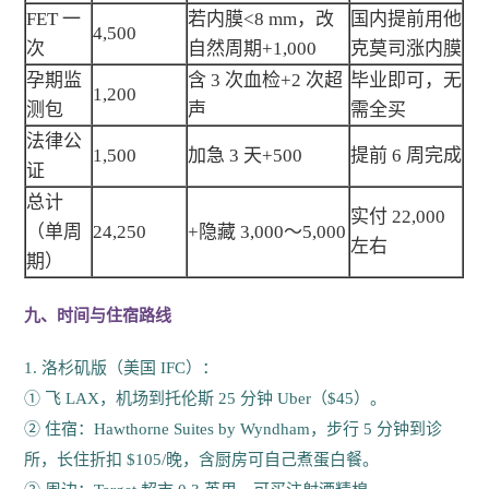
FET 一
若内膜<8 mm，改
国内提前用他
4,500
次
自然周期+1,000
克莫司涨内膜
孕期监
含 3 次血检+2 次超
毕业即可，无
1,200
测包
声
需全买
法律公
1,500
加急 3 天+500
提前 6 周完成
证
总计
实付 22,000
（单周
24,250
+隐藏 3,000～5,000
左右
期）
九、时间与住宿路线
1. 洛杉矶版（美国 IFC）：
① 飞 LAX，机场到托伦斯 25 分钟 Uber（$45）。
② 住宿：Hawthorne Suites by Wyndham，步行 5 分钟到诊
所，长住折扣 $105/晚，含厨房可自己煮蛋白餐。