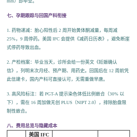
mm）即毕业。
七、孕期跟踪与回国产科衔接
1. 药物递减：胎心阳性后 2 周开始黄体酮减量，每周减
25%，9 周停药。美国 IFC 会提供《减药日历表》，避免断崖
式停药导致出血。
2. 产检档案：毕业当天，诊所会给一份英文《妊娠确认
信》，列明末次月经、预产期、用药史。回国后在 12 周前凭
此信建卡，国内产科可直接认可，无需重做早唐。
3. 高风险标注：若 PGT-A 提示染色体低比例嵌合（30% 以
下），需在 16 周加做无创 PLUS（NIPT 2.0），排除胎盘限
制性嵌合。
八、费用总览与隐藏成本
美国 IFC