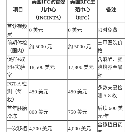
美国IFC试管婴
美国RFC生
项目
儿中心
殖中心
备注
（INCINTA）
（RFC）
首诊视频
0 美元
0 美元
限时免费
费
前期体检
三甲医院价
约 5000 元
约 5000 元
（国内）
格
促排+取
含麻醉、胚
卵+实验
18,500 美元
17,800 美元
胎培养至囊
室
胚
PGT-A 检
多数夫妻检
测（每
450 美元
450 美元
测 5-8 枚
枚）
首年胚胎
后续 600 美
800 美元
750 美元
冷冻
元/年
含移植日药
一次移植
4,200 美元
4,000 美元