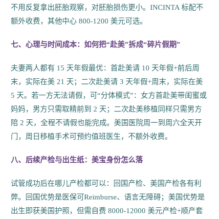
不用反复拿出胚胎观察，对胚胎损伤更小。INCINTA 标配不
额外收费，其他中心 800-1200 美元可选。
七、心理与时间成本：如何把“赴美”拆成“碎片假期”
夫妻两人都有 15 天年假最优：首赴美请 10 天年假+前后周
末，实际在美 21 天；二次赴美请 3 天年假+周末，实际在美
5 天。若一方无法请假，可“分体模式”：女方首赴美带闺蜜或
妈妈，男方只需取精前到 2 天；二次赴美移植同样只需男方
陪 2 天，全程不请假也能完成。美国医院周一到周六全天开
门，周日移植手术可预约值班医生，不额外收费。
八、后续产检与出生纸：美宝身份怎么落
试管成功后在哪儿产检都可以：回国产检、美国产检各有利
弊。回国优势是医保可Reimburse、语言无障碍；美国优势是
出生即获美国护照，但需自费 8000-12000 美元产检+顺产套