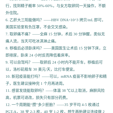
行，找到精子概率 50%-60%，与女方取卵同一天操作，不额
外住院。
6. 乙肝大三阳能做吗？——HBV DNA<10^3 拷贝/mL 即可，
美国实验室有负压罩，不会交叉感染。
7. 取卵痛不痛？——全麻 15 分钟，术后 30 分钟醒，类似无
痛人流，当天可吃冰淇淋止痛。
8. 移植后必须卧床吗？——美国医生让术后 15 分钟下床，立
即排尿，卧床 24 小时反而降低着床率。
9. 可以自驾吗？——取卵后 24 小时内不能开车，移植后可
以，洛杉矶租车 30 美元/天，比打车便宜。
10. 新冠疫苗能打吗？——可以，mRNA 疫苗不影响卵子和精
子，医生建议接种完 1 个月再进周。
11. 感冒发烧能取卵吗？——体温 38 ℃以上取消，麻醉风险
高，机票可退改，损失只有部分药费。
12. 一个周期能“攒”多少胚胎？——35 岁平均 4-5 枚通过
PGT-A，38 岁 2-3 枚，40 岁 1-2 枚，想生两胎建议连续做 2