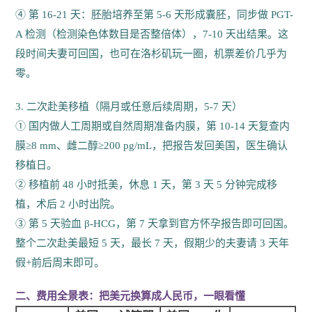
④ 第 16-21 天：胚胎培养至第 5-6 天形成囊胚，同步做 PGT-
A 检测（检测染色体数目是否整倍体），7-10 天出结果。这
段时间夫妻可回国，也可在洛杉矶玩一圈，机票差价几乎为
零。
3. 二次赴美移植（隔月或任意后续周期，5-7 天）
① 国内做人工周期或自然周期准备内膜，第 10-14 天复查内
膜≥8 mm、雌二醇≥200 pg/mL，把报告发回美国，医生确认
移植日。
② 移植前 48 小时抵美，休息 1 天，第 3 天 5 分钟完成移
植，术后 2 小时出院。
③ 第 5 天验血 β-HCG，第 7 天拿到官方怀孕报告即可回国。
整个二次赴美最短 5 天，最长 7 天，假期少的夫妻请 3 天年
假+前后周末即可。
二、费用全景表：把美元换算成人民币，一眼看懂