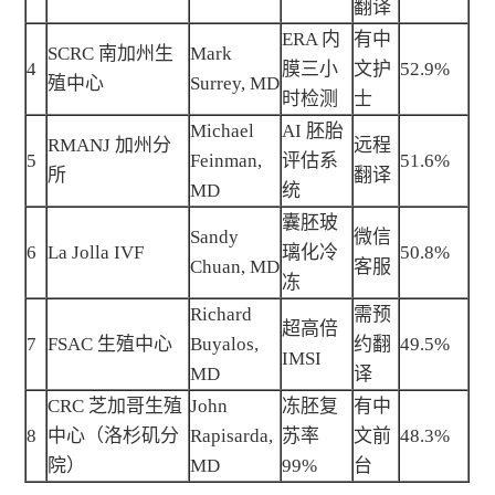
翻译
ERA 内
有中
SCRC 南加州生
Mark
4
膜三小
文护
52.9%
殖中心
Surrey, MD
时检测
士
Michael
AI 胚胎
RMANJ 加州分
远程
5
Feinman,
评估系
51.6%
所
翻译
MD
统
囊胚玻
Sandy
微信
6
La Jolla IVF
璃化冷
50.8%
Chuan, MD
客服
冻
Richard
需预
超高倍
7
FSAC 生殖中心
Buyalos,
约翻
49.5%
IMSI
MD
译
CRC 芝加哥生殖
John
冻胚复
有中
8
中心（洛杉矶分
Rapisarda,
苏率
文前
48.3%
院）
MD
99%
台