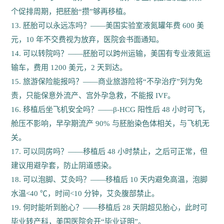
个促排周期，把胚胎“攒”够再移植。
13. 胚胎可以永远冻吗？——美国实验室液氮罐年费 600 美
元，10 年不交费视为放弃，医院会书面通知。
14. 可以转院吗？——胚胎可以跨州运输，美国有专业液氮运
输车，费用 1200 美元，2 天到达。
15. 旅游保险能报吗？——商业旅游险将“不孕治疗”列为免
责，只能保意外流产、宫外孕急救，不能报 IVF。
16. 移植后坐飞机安全吗？——β-HCG 阳性后 48 小时可飞，
舱压不影响，早孕期流产 90% 与胚胎染色体相关，与飞机无
关。
17. 可以同房吗？——移植后 48 小时禁止，之后可正常，但
建议用避孕套，防止阴道感染。
18. 可以泡脚、艾灸吗？——移植后 10 天内避免高温，泡脚
水温<40 ℃，时间<10 分钟，艾灸腹部禁止。
19. 何时能听到胎心？——移植后 28 天阴超见胎心，此时可
毕业转产科，美国医院会开“毕业证明”。