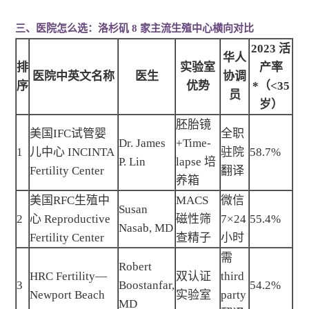
三、医院怎么选：洛杉矶 8 家主流生殖中心横向对比
2023 活
华人
排
实验室
产率
医院中英文名称
医生
协调
序
优势
*（<35
员
岁）
胚胎镜
美国IFC试管婴
全职
Dr. James
+Time-
1
儿中心 INCINTA
驻院
58.7%
P. Lin
lapse 培
Fertility Center
翻译
养箱
美国RFC生殖中
MACS
微信
Susan
2
心 Reproductive
磁性筛
7×24
55.4%
Nasab, MD
Fertility Center
查精子
小时
需
Robert
HRC Fertility—
双认证
third
3
Boostanfar,
54.2%
Newport Beach
实验室
party
MD