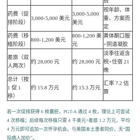
费
视年龄、体
药费（促
3,000-5,000
3,000-5,000 美元
重、方案而
排阶段）
美元
定
药费（移
800-1,200 美
黄体酮口服
800-1,200 美元
植阶段）
元
+阴道凝胶
淡季往返含
差旅（双
约 28,000 元
约 28,000 元
税+住宿 21
人两次）
晚
总计（按
汇率 7.2 估
1 促 1
约 15.8 万元
约 15.3 万元
算
移）
若一次促排获得 6 枚囊胚，PGT-A 通过 4 枚，理论上可尝试
4 次移植；后续每次移植只需 4 千美元+差旅 1.2 万元，平均
4 万元即可追加一次怀孕机会。与美国本土患者同价，无“国
际病人加价”。