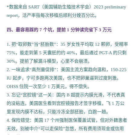
*数据来自 SART（美国辅助生殖技术学会）2023 preliminary
report，活产率指每次移植后顺利分娩百分比。
四、最容易踩的 7 个坑，提前 1 分钟读完省下 3 万元
1. 把“取卵数”当“胚胎数”：35 岁女性平均取 12 颗卵，受精率
75%，能走到第 5 天囊胚的约 40%，最后通过 PGT-A 的只剩
30%。提前了解漏斗模型，心里不会崩溃。
2. 一味追求“高剂量促排”：美国主流方案趋向温和，150-225
IU 起步，宁可多跑两次美国，也不把卵巢逼到过度刺激。
OHSS 住院一次至少 1 万美元，得不偿失。
3. 忘记“宫腔镜”这一关：国内 B 超提示内膜光滑，不代表真
的没粘连。美国医生看到宫腔镜报告才签字移植，飞 1 万公
里发现内膜不达标，只能冷冻全部胚胎，白跑一趟。
4. 保险错觉：美国 17 个州强制医保覆盖试管，但对外籍患者
无效。别被中介“可以走保险”忽悠，所有费用须现金或信用