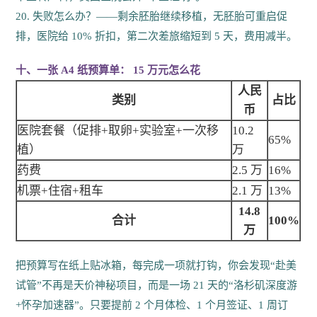
20. 失败怎么办？——剩余胚胎继续移植，无胚胎可重启促
排，医院给 10% 折扣，第二次差旅缩短到 5 天，费用减半。
十、一张 A4 纸预算单： 15 万元怎么花
人民
类别
占比
币
医院套餐（促排+取卵+实验室+一次移
10.2
65%
植）
万
药费
2.5 万
16%
机票+住宿+租车
2.1 万
13%
14.8
合计
100%
万
把预算写在纸上贴冰箱，每完成一项就打钩，你会发现“赴美
试管”不再是天价神秘项目，而是一场 21 天的“洛杉矶深度游
+怀孕加速器”。只要提前 2 个月体检、1 个月签证、1 周订