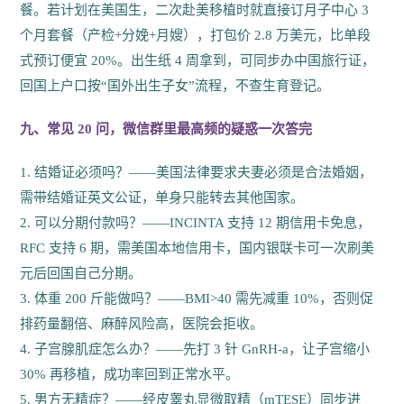
餐。若计划在美国生，二次赴美移植时就直接订月子中心 3
个月套餐（产检+分娩+月嫂），打包价 2.8 万美元，比单段
式预订便宜 20%。出生纸 4 周拿到，可同步办中国旅行证，
回国上户口按“国外出生子女”流程，不查生育登记。
九、常见 20 问，微信群里最高频的疑惑一次答完
1. 结婚证必须吗？——美国法律要求夫妻必须是合法婚姻，
需带结婚证英文公证，单身只能转去其他国家。
2. 可以分期付款吗？——INCINTA 支持 12 期信用卡免息，
RFC 支持 6 期，需美国本地信用卡，国内银联卡可一次刷美
元后回国自己分期。
3. 体重 200 斤能做吗？——BMI>40 需先减重 10%，否则促
排药量翻倍、麻醉风险高，医院会拒收。
4. 子宫腺肌症怎么办？——先打 3 针 GnRH-a，让子宫缩小
30% 再移植，成功率回到正常水平。
5. 男方无精症？——经皮睾丸显微取精（mTESE）同步进