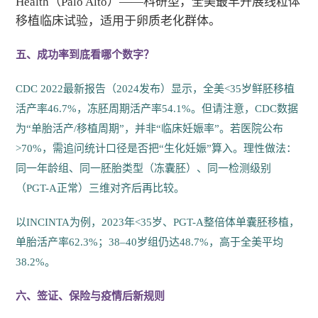
Health（Palo Alto）——科研型，全美最早开展线粒体
移植临床试验，适用于卵质老化群体。
五、成功率到底看哪个数字？
CDC 2022最新报告（2024发布）显示，全美<35岁鲜胚移植
活产率46.7%，冻胚周期活产率54.1%。但请注意，CDC数据
为“单胎活产/移植周期”，并非“临床妊娠率”。若医院公布
>70%，需追问统计口径是否把“生化妊娠”算入。理性做法：
同一年龄组、同一胚胎类型（冻囊胚）、同一检测级别
（PGT-A正常）三维对齐后再比较。
以INCINTA为例，2023年<35岁、PGT-A整倍体单囊胚移植，
单胎活产率62.3%；38–40岁组仍达48.7%，高于全美平均
38.2%。
六、签证、保险与疫情后新规则