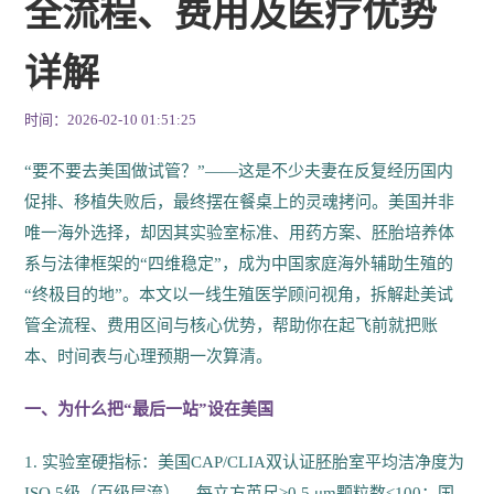
全流程、费用及医疗优势
详解
时间：2026-02-10 01:51:25
“要不要去美国做试管？”——这是不少夫妻在反复经历国内
促排、移植失败后，最终摆在餐桌上的灵魂拷问。美国并非
唯一海外选择，却因其实验室标准、用药方案、胚胎培养体
系与法律框架的“四维稳定”，成为中国家庭海外辅助生殖的
“终极目的地”。本文以一线生殖医学顾问视角，拆解赴美试
管全流程、费用区间与核心优势，帮助你在起飞前就把账
本、时间表与心理预期一次算清。
一、为什么把“最后一站”设在美国
1. 实验室硬指标：美国CAP/CLIA双认证胚胎室平均洁净度为
ISO 5级（百级层流），每立方英尺≥0.5 μm颗粒数≤100；国