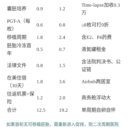
Time-lapse加收0.3
囊胚培养
0.9
1.2
万
PGT-A（每
0.6
0.8
≥8枚可打9折
枚）
移植周期
1.8
2.4
含E2、P4药费
胚胎冷冻首
0.5
0.7
液氮罐租金
年
含法院判决书、公
法律文件
0.8
1.5
证链
在美住宿
1.8
3.6
Airbnb两居室
（30天）
往返机票+保
1.2
2.0
商务舱浮动大
险
合计
12.5
19.2
单周期自卵自怀
如果首轮无可移植胚胎，需重新进入促排，则二次周期医院