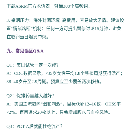
下载ASRM官方术语表，背诵300个高频词。
3. 婚姻压力：海外封闭环境+高费用，容易放大矛盾。建议设
置“情绪熔断”机制：任何一方可提出暂停讨论15分钟，避免
在取卵当日爆发冲突。
九、常见误区Q&A
Q1：美国试管一定一次成？
A：CDC数据显示，<35岁女性平均1.8个移植周期获得活产；
38–40岁升至2.9周期。预算应至少覆盖两次移植。
Q2：促排药量越大越好？
A：美国主流趋向“温和刺激”，目标获卵12–16枚，OHSS率
<2%。盲目追求20枚以上，只会增加腹水与血栓风险。
Q3：PGT-A后就能杜绝流产？