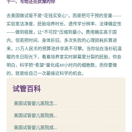
十一、写给还在犹豫的你
去美国做试管不是“花钱买安心”，而是把可干预的变量——
实验室洁净度、胚胎培养时长、遗传学分辨率、法律确定性
——做到极致，让“不可控”压缩到最小。费用确实高于国
内，但若把时间、身体折旧、多次失败的心理损耗折算进
来，25万人民币的预算池并非高不可攀。当你站在洛杉矶温
暖的冬日阳光下，看着培养室实时屏幕里分裂的胚胎，你会
明白，科学把“希望”量化成48小时内的细胞数，而你要做
的，就是给自己一次最接近科学的机会。
试管百科
美国试管婴儿医院怎...
美国试管婴儿医院挑...
美国试管婴儿医院成...