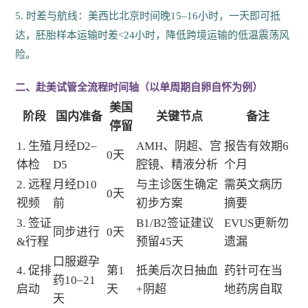
5. 时差与航线：美西比北京时间晚15–16小时，一天即可抵
达，胚胎样本运输时差<24小时，降低跨境运输的低温震荡风
险。
二、赴美试管全流程时间轴（以单周期自卵自怀为例）
美国
阶段
国内准备
关键节点
备注
停留
1. 生殖
月经D2–
AMH、阴超、宫
报告有效期6
0天
体检
D5
腔镜、精液分析
个月
2. 远程
月经D10
与主诊医生确定
需英文病历
0天
视频
前
初步方案
摘要
3. 签证
B1/B2签证建议
EVUS更新勿
同步进行
0天
&行程
预留45天
遗漏
口服避孕
4. 促排
第1
抵美后次日抽血
药针可在当
药10–21
启动
天
+阴超
地药房自取
天