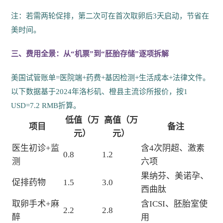
注：若需两轮促排，第二次可在首次取卵后3天启动，节省在
美时间。
三、费用全景：从“机票”到“胚胎存储”逐项拆解
美国试管账单=医院端+药费+基因检测+生活成本+法律文件。
以下数据基于2024年洛杉矶、橙县主流诊所报价，按1
USD=7.2 RMB折算。
低值（万
高值（万
项目
备注
元）
元）
医生初诊+监
含4次阴超、激素
0.8
1.2
测
六项
果纳芬、美诺孕、
促排药物
1.5
3.0
西曲肽
取卵手术+麻
含ICSI、胚胎室使
2.2
2.8
醉
用