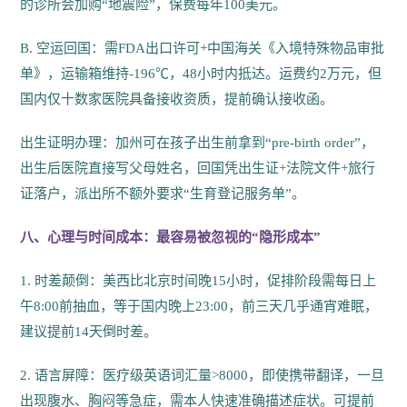
的诊所会加购“地震险”，保费每年100美元。
B. 空运回国：需FDA出口许可+中国海关《入境特殊物品审批
单》，运输箱维持-196℃，48小时内抵达。运费约2万元，但
国内仅十数家医院具备接收资质，提前确认接收函。
出生证明办理：加州可在孩子出生前拿到“pre-birth order”，
出生后医院直接写父母姓名，回国凭出生证+法院文件+旅行
证落户，派出所不额外要求“生育登记服务单”。
八、心理与时间成本：最容易被忽视的“隐形成本”
1. 时差颠倒：美西比北京时间晚15小时，促排阶段需每日上
午8:00前抽血，等于国内晚上23:00，前三天几乎通宵难眠，
建议提前14天倒时差。
2. 语言屏障：医疗级英语词汇量>8000，即使携带翻译，一旦
出现腹水、胸闷等急症，需本人快速准确描述症状。可提前