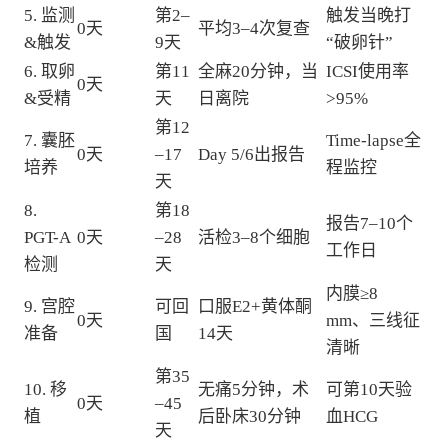
5. 监测
第2–
触发当晚打
0天
平均3–4次复查
&触发
9天
“破卵针”
6. 取卵
第11
全麻20分钟，当
ICSI使用率
0天
&受精
天
日离院
>95%
第12
7. 囊胚
Time-lapse全
0天
–17
Day 5/6出报告
培养
程监控
天
8.
第18
报告7–10个
PGT-A
0天
–28
活检3–8个细胞
工作日
检测
天
内膜≥8
9. 宫腔
可回
口服E2+黄体酮
0天
mm、三线征
准备
国
14天
清晰
第35
10. 移
无痛5分钟，术
可第10天验
0天
–45
植
后卧床30分钟
血HCG
天