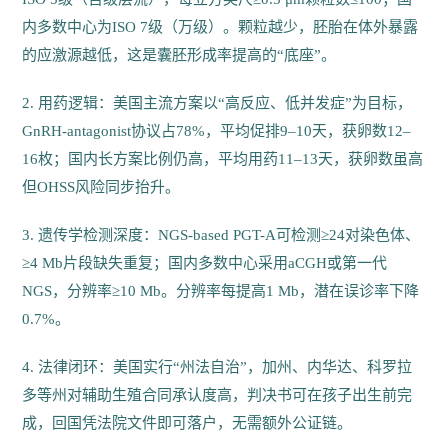
内多数中心为ISO 7级（万级）。颗粒越少，胚胎在体外暴露
的应激源越低，这是囊胚形成率提高的“底座”。
2. 用药逻辑：美国主流方案以“高反应、低并发症”为目标，
GnRH-antagonist协议占78%，平均促排9–10天，获卵数12–
16枚；国内长方案比例仍高，平均用药11–13天，获卵数虽高
但OHSS风险同步抬升。
3. 遗传学检测深度：NGS-based PGT-A可检测≥24对染色体、
≥4 Mb片段缺失重复；国内多数中心采用aCGH或第一代
NGS，分辨率≥10 Mb。分辨率每提高1 Mb，潜在误诊率下降
0.7%。
4. 法律闭环：美国实行“州法自治”，加州、内华达、科罗拉
多等州对辅助生殖合同承认度高，判决书可在孩子出生前完
成，回国凭法院文件即可落户，无需额外公证链。