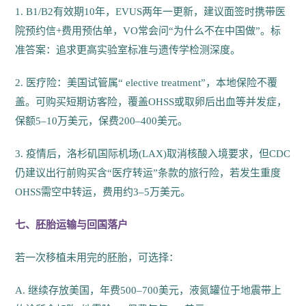
1. B1/B2有效期10年，EVUS两年一更新，建议面签时携带医
院预约信+费用预估单，VO常会问“为什么不在中国做”。标
准答案：追求更高实验室标准与遗传学检测深度。
2. 医疗险：美国试管属“ elective treatment”，本地保险不覆
盖。可购买短期访客险，覆盖OHSS或取卵后出血等并发症，
保额5–10万美元，保费200–400美元。
3. 疫情后，洛杉矶国际机场(LAX)取消核酸入境要求，但CDC
仍建议出行前购买含“医疗转运”条款的旅行险，若发生重度
OHSS需空中转运，费用约3–5万美元。
七、胚胎运输与回国落户
若一次移植未用完的胚胎，可选择：
A. 继续存放美国，年费500–700美元，液氮罐位于地震带上