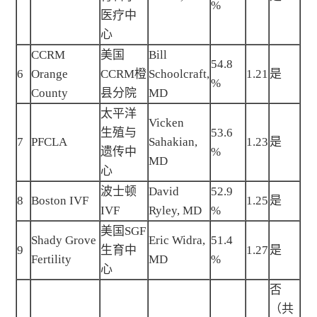
%
医疗中
心
CCRM
美国
Bill
54.8
6
Orange
CCRM橙
Schoolcraft,
1.21
是
%
County
县分院
MD
太平洋
Vicken
生殖与
53.6
7
PFCLA
Sahakian,
1.23
是
遗传中
%
MD
心
波士顿
David
52.9
8
Boston IVF
1.25
是
IVF
Ryley, MD
%
美国SGF
Shady Grove
Eric Widra,
51.4
9
生育中
1.27
是
Fertility
MD
%
心
否
（共