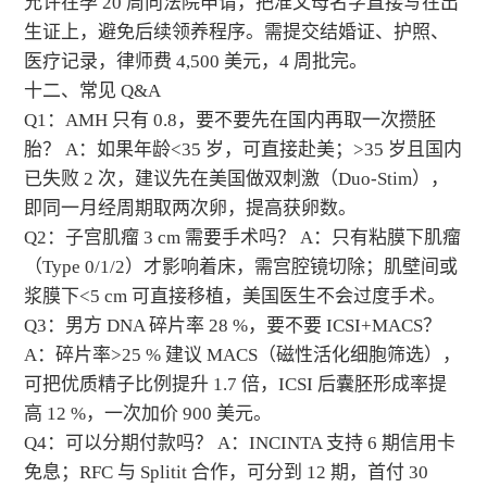
允许在孕 20 周向法院申请，把准父母名字直接写在出
生证上，避免后续领养程序。需提交结婚证、护照、
医疗记录，律师费 4,500 美元，4 周批完。
十二、常见 Q&A
Q1：AMH 只有 0.8，要不要先在国内再取一次攒胚
胎？ A：如果年龄<35 岁，可直接赴美；>35 岁且国内
已失败 2 次，建议先在美国做双刺激（Duo-Stim），
即同一月经周期取两次卵，提高获卵数。
Q2：子宫肌瘤 3 cm 需要手术吗？ A：只有粘膜下肌瘤
（Type 0/1/2）才影响着床，需宫腔镜切除；肌壁间或
浆膜下<5 cm 可直接移植，美国医生不会过度手术。
Q3：男方 DNA 碎片率 28 %，要不要 ICSI+MACS？
A：碎片率>25 % 建议 MACS（磁性活化细胞筛选），
可把优质精子比例提升 1.7 倍，ICSI 后囊胚形成率提
高 12 %，一次加价 900 美元。
Q4：可以分期付款吗？ A：INCINTA 支持 6 期信用卡
免息；RFC 与 Splitit 合作，可分到 12 期，首付 30