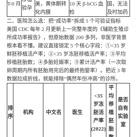
T-0 月
美，黄体酮转
10 天 β-hCG 血
国，无法
验孕
化内膜
检
及时加药
二、医院怎么选：把“成功率”拆成 5 个可验证指标
美国 CDC 每年 2 月更新上一完整年度的《辅助生殖诊
所成功率报告》，但原始数据 200 多列，非医学背景
根本看不懂。建议直接锁定 5 个核心字段：①<35 岁
鲜胚移植活产率；②<35 岁冻胚移植活产率；③平均
移植胚胎数；④多胎妊娠率；⑤累计活产率（一次取
卵周期内所有胚胎用完后的最终抱婴率）。把近 3 年
数据拉成折线，就能排除“偶然年份冲高”的诊所。
平
<35
均
是否
岁冻
移
排
自有
机构
中文名
医生
胚活
植
序
实验
产率
胚
室
(2022)
胎