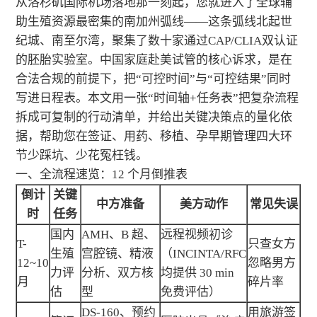
从洛杉矶国际机场落地那一刻起，您就进入了全球辅
助生殖资源最密集的南加州弧线——这条弧线北起世
纪城、南至尔湾，聚集了数十家通过CAP/CLIA双认证
的胚胎实验室。中国家庭赴美试管的核心诉求，是在
合法合规的前提下，把“可控时间”与“可控结果”同时
写进日程表。本文用一张“时间轴+任务表”把复杂流程
拆成可复制的行动清单，并给出关键决策点的量化依
据，帮助您在签证、用药、移植、孕早期管理四大环
节少踩坑、少花冤枉钱。
一、全流程速览：12 个月倒推表
倒计
关键
中方准备
美方动作
常见失误
时
任务
国内
AMH、B 超、
远程视频初诊
T-
只查女方
生殖
宫腔镜、精液
（INCINTA/RFC
12~10
忽略男方
力评
分析、双方核
均提供 30 min
月
碎片率
估
型
免费评估）
DS-160、预约
用旅游签