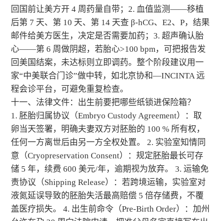
回国前让美方开 4 周药量自带；2. 血值监测——移植
后第 7 天、第 10 天、第 14 天查 β-hCG、E2、P，结果
邮件给美方医生，决定是否需要加药；3. 超声确认胎
心——第 6 周做阴超，若胎心>100 bpm，可把报告发
回美国结案，未达标则立即调药。整个阶段建议用一
家“中美联合门诊”做中转，如北京协和—INCINTA 远
程会诊平台，可避免重复检查。
十一、法律文件：出生前要把哪些纸锁进保险箱？
1. 胚胎归属协议（Embryo Custody Agreement）：取
卵当天签署，明确夫妻双方对胚胎的 100 % 所有权，
任何一方离世后由另一方全权处置。 2. 实验室知情同
意（Cryopreservation Consent）：规定胚胎最长可存
储 5 年，续费 600 美元/年，逾期视为放弃。 3. 运输免
责协议（Shipping Release）：若跨境运输，实验室对
液氮延误导致的胚胎失活最高赔偿 5 倍存储费，不覆
盖医疗损失。 4. 出生前命令（Pre-Birth Order）：加州