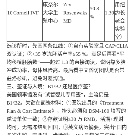
康奈尔
Zev
用纽
50.8
10
Cornell IVF
大学生
Rosenwaks,
1.30
约长
%
殖中心
MD
老会
实验
室）
选诊所时，先画两条红线：①自有实验室且 CAP/CLIA
双认证；②<35 岁冻胚活产率≥55 %。满足后再看“平
均移植胚胎数”——超过 1.3 的直接淘汰，说明靠多胎
冲成功率，母体风险高。最后看中文随访团队是否常
驻洛杉矶，避免时差沟通。
三、签证与入境：B1/B2 还是医疗签？
美国领事馆没有“试管婴儿专用签”，主流仍是
B1/B2。关键在面签材料：①医院出具的《Treatment
Plan & Cost Estimate》，抬头必须和 DSM-160 填写的
邀请单位一致；②存款证明≥30 万 RMB，活期+理财
均可，无需冻结到回国；③英文病历摘要，突出“国内