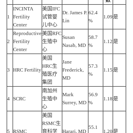
数
INCINTA
美国IFC
Dr. James P.
62.4
1
Fertility
试管婴
1.09
是
Lin
%
Center
儿中心
Reproductive
美国RFC
Susan
58.7
2
Fertility
生殖中
1.12
是
Nasab, MD
%
Center
心
美国
Jane
HRC生
57.3
3
HRC Fertility
Frederick,
1.15
是
殖医疗
%
MD
集团
南加州
Mark
56.9
4
SCRC
生殖中
1.18
是
Surrey, MD
%
心
美国
RSMC生
55.1
5
RSMC
育科学
Harari, MD
1.20
是