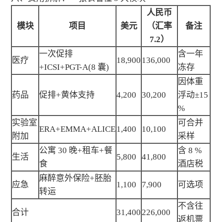
人民币
模块
项目
美元
（汇率
备注
7.2）
一次促排
含一年
医疗
18,900
136,000
+ICSI+PGT-A(8 囊)
冻存
因体重
药品
促排+黄体支持
4,200
30,200
浮动±15
%
实验室
可合并
ERA+EMMA+ALICE
1,400
10,100
附加
采样
公寓 30 晚+租车+餐
含 8 %
生活
5,800
41,800
食
酒店税
麻醉意外保险+胚胎
应急
1,100
7,900
可选项
转运
不含往
合计
31,400
226,000
返机票