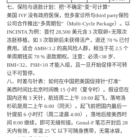
七、保险与退款计划：把“不确定”变“可计算”
美国 IVF 没有政府医保，但多家诊所与third party保险
公司合作推出“多周期包”（Multi-Cycle Package）。以
INCINTA 为例：首付 28,500 美元含 3 次取卵+无限次
冻胚移植，如 3 次取卵后未获得活产，退还 70 % 已付
费用。适合 AMH<1.2 的高风险人群，相当于花 2.5 个
单周期钱买 70 % 退款期权。注意：必须<38 岁、
BMI<32、FSH<10 才能入组，且一旦开始促排不可转
让不可暂停。
八、时差与针表：如何在中国把美国促排针“打准”
美西时间比北京时间晚 15 小时（夏令时）。假设您在
国内还有 3 天针，航班周二上午 10:00 起飞，落地洛
杉矶是周二上午 6:00（同天）。起飞前把国内最后一
针提前 6 小时打（周二凌晨 4:00），落地后按美西时
间 8:00 继续，即可无缝衔接。Gonal-F 笔芯开封后 28
天内有效，常温 25 ℃ 以下可随身携带，无需冰袋，