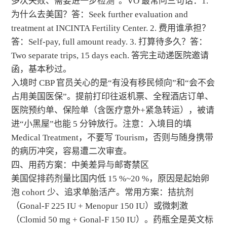
多次失败、需要进一步检测”。VO 最常问三句话：1.
为什么去美国？答：Seek further evaluation and
treatment at INCINTA Fertility Center. 2. 费用谁承担？
答：Self-pay, full amount ready. 3. 打算待多久？答：
Two separate trips, 15 days each. 答完主动递医院邀请
函，基本秒过。
入境时 CBP 官员关心的是“有没有移民倾向”和“会不会
占用美国医保”。提前打印往返机票、全程酒店订单、
医院预约单、保险单（含医疗意外+紧急转运），被请
进“小黑屋”也能 5 分钟放行。注意：入境目的填
Medical Treatment，不要写 Tourism，否则与随身携带
的病历冲突，容易遭二次审查。
四、用药方案：中美差异与邮寄禁区
美国促排药剂量比国内低 15 %~20 %，原因是起始卵
泡 cohort 少、追求单胎活产。常用方案：拮抗剂
（Gonal-F 225 IU + Menopur 150 IU）或微刺激
（Clomid 50 mg + Gonal-F 150 IU）。药瓶全是英文标