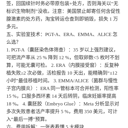
签，回国续针时务必带原包装+处方，否则海关以“无
标识生物制剂”没收。注意：美国禁止邮寄任何含促性
腺激素的处方药，淘宝转运仓查到即销毁，损失 1 万
多元。
五、实验室技术：PGT-A、ERA、EMMA、ALICE 怎
么选？
1. PGT-A（囊胚染色体筛查）：35 岁以上强烈建议，
可把流产率从 25 % 降到 12 %，但取卵数<5 枚时不划
算，可能无囊可检。 2. ERA（内膜接受窗）：反复种
植失败≥2 次必做，活检报告 10 天出，能精确到“±12
小时”最佳移植时间。 3. EMMA/ALICE（菌群与慢性
子宫内膜炎）：ERA 同一管标本可合并检测，阳性率
15 %，口服多西环素 14 天后转阴，临床妊娠率提高
18 %。 4. 囊胚胶（Embryo Glue）：Meta 分析显示对
多次失败患者活产率提升 5 %，费用 350 美元，可计
入“最后一搏”预算。
六、费用拆解：一张表看懂 5 大模块