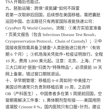
TSA 开箱后也能过。
九、胚胎运输：跨境“液氮罐”如何不踩雷
若第一次取卵后回国，后续想在美国移植，需把囊胚
运回中国。合法路径只有两家国际液氮快递公司：
CryoPort 与 World Courier。流程：①美方实验室准备
7 页英文报告（包含 Infectious Disease Test Result、
Cryopreservation Protocol、Chain of Custody）；②中
国接收医院需具备卫健委“人类胚胎进口批件”（有效
期 6 个月）；③机场海关凭批件+检疫证明放行。全程
10 天，费用 3,800 美元起。注意：北京、上海、广州
三大口岸对“胚胎”归类为“特殊物品”，必须提前 30 天
网上备案，错过窗口期就退运。
十、孕早期管理：移植后 0~8 周如何“中美接力”
美国诊所通常只负责到移植后第 10 周，之后转
OB（产科医生）。中国患者多在第 5 周提前回国，空
窗期需解决三件事：1. 黄体酮剂型衔接——美国用阴
道凝胶 Crinone 8 %，国内医院只有口服+针剂，建议