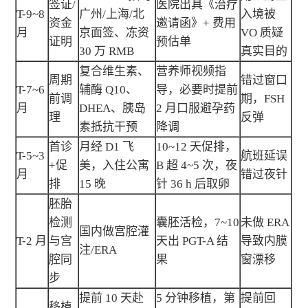
签证/
医院出具《治疗
T-9~8
广州/上海/北
入境被
资金
邀请函》+ 费用
月
京面签、冻资
VO 质疑
证明
预估单
30 万 RMB
真实目的
复合维生素、
营养师视频指
周期
错过窗口
T-7~6
辅酶 Q10、
导，必要时提前
前调
期，FSH
月
DHEA、胰岛
2 月口服避孕药
理
反弹
素抵抗干预
降调
首诊
月经 D1 飞
10~12 天促排，
T-5~3
航班延误
+促
美，入住公寓
B 超 4~5 次，夜
月
错过夜针
排
15 晚
针 36 h 后取卵
胚胎
检测
囊胚活检，7~10
未做 ERA
国内做宫腔灌
T-2 月
与宫
天出 PGT-A 结
导致内膜
注/ERA
腔同
果
窗漂移
步
提前 10 天赴
5 分钟移植，第
提前回
移植