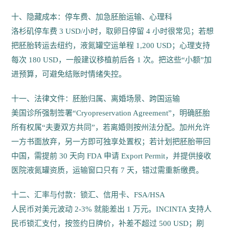
十、隐藏成本：停车费、加急胚胎运输、心理科
洛杉矶停车费 3 USD/小时，取卵日停留 4 小时很常见；若想
把胚胎转运去纽约，液氮罐空运单程 1,200 USD；心理支持
每次 180 USD，一般建议移植前后各 1 次。把这些“小额”加
进预算，可避免结账时情绪失控。
十一、法律文件：胚胎归属、离婚场景、跨国运输
美国诊所强制签署“Cryopreservation Agreement”，明确胚胎
所有权属“夫妻双方共同”，若离婚则按州法分配。加州允许
一方书面放弃，另一方即可独享处置权；若计划把胚胎带回
中国，需提前 30 天向 FDA 申请 Export Permit，并提供接收
医院液氮罐资质，运输窗口只有 7 天，错过需重新缴费。
十二、汇率与付款：锁汇、信用卡、FSA/HSA
人民币对美元波动 2-3% 就能差出 1 万元。INCINTA 支持人
民币锁汇支付，按签约日牌价，补差不超过 500 USD；刷