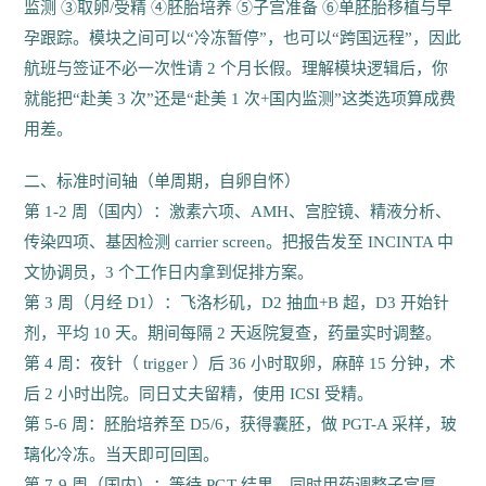
监测 ③取卵/受精 ④胚胎培养 ⑤子宫准备 ⑥单胚胎移植与早
孕跟踪。模块之间可以“冷冻暂停”，也可以“跨国远程”，因此
航班与签证不必一次性请 2 个月长假。理解模块逻辑后，你
就能把“赴美 3 次”还是“赴美 1 次+国内监测”这类选项算成费
用差。
二、标准时间轴（单周期，自卵自怀）
第 1-2 周（国内）：激素六项、AMH、宫腔镜、精液分析、
传染四项、基因检测 carrier screen。把报告发至 INCINTA 中
文协调员，3 个工作日内拿到促排方案。
第 3 周（月经 D1）：飞洛杉矶，D2 抽血+B 超，D3 开始针
剂，平均 10 天。期间每隔 2 天返院复查，药量实时调整。
第 4 周：夜针（ trigger ）后 36 小时取卵，麻醉 15 分钟，术
后 2 小时出院。同日丈夫留精，使用 ICSI 受精。
第 5-6 周：胚胎培养至 D5/6，获得囊胚，做 PGT-A 采样，玻
璃化冷冻。当天即可回国。
第 7-9 周（国内）：等待 PGT 结果，同时用药调整子宫厚