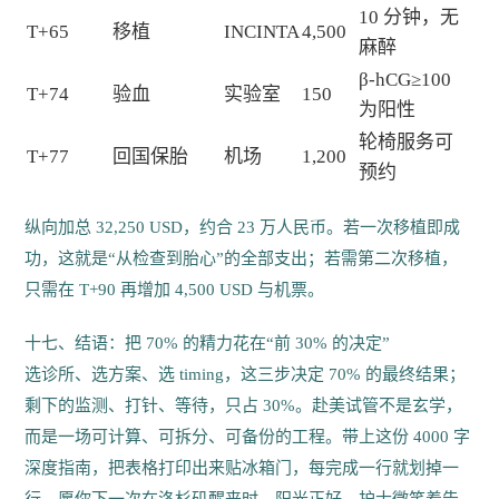
10 分钟，无
T+65
移植
INCINTA
4,500
麻醉
β-hCG≥100
T+74
验血
实验室
150
为阳性
轮椅服务可
T+77
回国保胎
机场
1,200
预约
纵向加总 32,250 USD，约合 23 万人民币。若一次移植即成
功，这就是“从检查到胎心”的全部支出；若需第二次移植，
只需在 T+90 再增加 4,500 USD 与机票。
十七、结语：把 70% 的精力花在“前 30% 的决定”
选诊所、选方案、选 timing，这三步决定 70% 的最终结果；
剩下的监测、打针、等待，只占 30%。赴美试管不是玄学，
而是一场可计算、可拆分、可备份的工程。带上这份 4000 字
深度指南，把表格打印出来贴冰箱门，每完成一行就划掉一
行。愿你下一次在洛杉矶醒来时，阳光正好，护士微笑着告