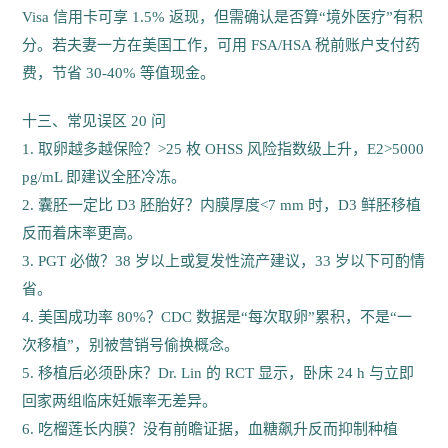
Visa 信用卡可享 1.5% 返现，但需确认是否算“境外医疗”有积
分。若夫妻一方在美国工作，可用 FSA/HSA 税前账户支付药
费，节省 30-40% 等值现金。
十三、常见误区 20 问
1. 取卵越多越保险？>25 枚 OHSS 风险指数级上升，E2>5000
pg/mL 即建议全胚冷冻。
2. 囊胚一定比 D3 胚胎好？内膜厚度<7 mm 时，D3 鲜胚移植
反而着床率更高。
3. PGT 必做？38 岁以上或复发性流产建议，33 岁以下可酌情
省。
4. 美国成功率 80%？CDC 数据是“每次取卵”累积，不是“一
次移植”，别被营销号偷换概念。
5. 移植后必须卧床？Dr. Lin 的 RCT 显示，卧床 24 h 与立即
回家两组临床妊娠率无差异。
6. 吃榴莲长内膜？没有前瞻证据，血糖飙升反而抑制种植