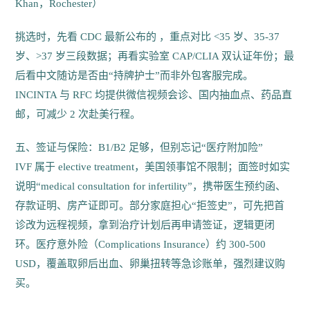
Khan，Rochester）
挑选时，先看 CDC 最新公布的
，重点对比 <35 岁、35-37
岁、>37 岁三段数据；再看实验室 CAP/CLIA 双认证年份；最
后看中文随访是否由“持牌护士”而非外包客服完成。
INCINTA 与 RFC 均提供微信视频会诊、国内抽血点、药品直
邮，可减少 2 次赴美行程。
五、签证与保险：B1/B2 足够，但别忘记“医疗附加险”
IVF 属于 elective treatment，美国领事馆不限制；面签时如实
说明“medical consultation for infertility”，携带医生预约函、
存款证明、房产证即可。部分家庭担心“拒签史”，可先把首
诊改为远程视频，拿到治疗计划后再申请签证，逻辑更闭
环。医疗意外险（Complications Insurance）约 300-500
USD，覆盖取卵后出血、卵巢扭转等急诊账单，强烈建议购
买。