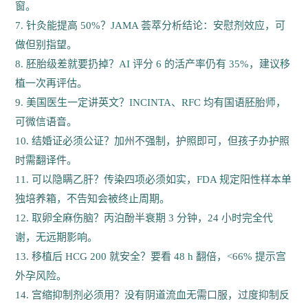
窗。
7. 针灸能提高 50%？JAMA 荟萃分析结论：安慰剂效应，可
做但别指望。
8. 胚胎级差就要扔掉？AI 评分 6 的活产率仍有 35%，建议移
植一次再评估。
9. 美国医生一定讲英文？INCINTA、RFC 均有国语胚胎师，
可微信语音。
10. 结婚证必须公证？加州不强制，护照即可，但孩子办护照
时需翻译件。
11. 可以隐瞒乙肝？传染四项必须如实，FDA 规定阳性样本单
独培养箱，不告知会被终止周期。
12. 取卵全麻伤脑？丙泊酚半衰期 3 分钟，24 小时完全代
谢，无远期影响。
13. 移植后 HCG 200 就安全？要看 48 h 翻倍，<66% 提示宫
外孕风险。
14. 宫缩抑制剂必须用？没有阴道流血无需口服，过度抑制反