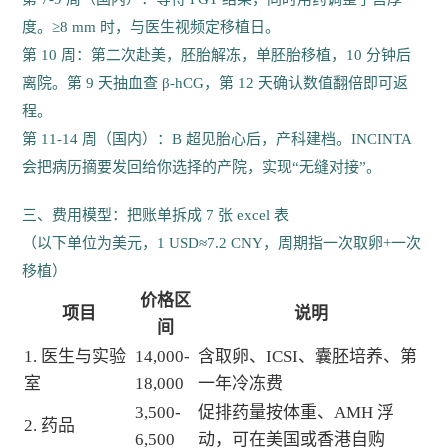
度。≥8 mm 时，与医生视频定移植日。
第 10 周：第二次赴美，胚胎解冻，单胚胎移植，10 分钟后
离院。第 9 天抽血查 β-hCG，第 12 天确认数值翻倍即可返
程。
第 11-14 周（国内）：B 超见胎心后，产科建档。INCINTA
会把病历摘要发回给你选择的产院，实现“无缝对接”。
三、费用模型：把账单拆成 7 张 excel 表
（以下单位为美元，1 USD≈7.2 CNY，周期指一次取卵+一次
移植）
价格区
项目
说明
间
1. 医生与实验
14,000-
含取卵、ICSI、囊胚培养、第
室
18,000
一年冷冻费
3,500-
促排药量按体重、AMH 浮
2. 药品
6,500
动，可在美国或香港自购