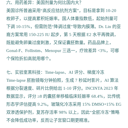
六、用药差异：美国剂量为何比国内大？
美国诊所普遍采用“高反应拮抗剂方案”，目标是拿到 10-20
枚卵子，以提高累积妊娠率。国人体重指数低，起始剂量可
下调 10-15%，但需防范“降调过度”导致内膜薄。Dr. Lin 的亚
裔方案常用 150-225 IU 起步，第 5 天根据 E2 水平再微调，
既能避免卵巢过度刺激，又保证囊胚数量。药品品牌上，
Gonal-F、Follistim、Menopur 三选一，疗效差异 <3%，可哪
个保险折扣高就用哪个。
七、实验室黑科技：Time-lapse、AI 评分、梯度冷冻
Time-lapse 胚胎镜每分钟拍照，生成 7 秒延时影片，AI 算法
根据分裂速度、碎片比例给出 1-10 评分。INCINTA 2023 年
数据显示，评分 ≥8 的囊胚单移植临床妊娠率 68.4%，比传统
形态学评估提高 9.2%。玻璃化冷冻采用 15% DMSO+15% EG
双渗透保护剂，复苏存活率 98% 以上，因此“全胚冷冻”策略
不会降低成功率，反而让子宫窗口期更精准。