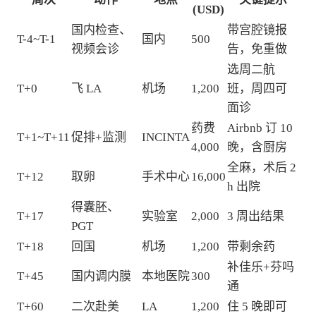
(USD)
国内检查、
带宫腔镜报
T-4~T-1
国内
500
视频会诊
告，免重做
选周二航
T+0
飞 LA
机场
1,200
班，周四可
面诊
药费
Airbnb 订 10
T+1~T+11
促排+监测
INCINTA
4,000
晚，含厨房
全麻，术后 2
T+12
取卵
手术中心
16,000
h 出院
得囊胚、
T+17
实验室
2,000
3 周出结果
PGT
T+18
回国
机场
1,200
带剩余药
补佳乐+芬吗
T+45
国内调内膜
本地医院
300
通
T+60
二次赴美
LA
1,200
住 5 晚即可