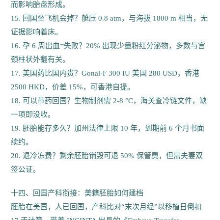
而影响胎盘形成。
15. 回国坐飞机会掉？舱压 0.8 atm，与海拔 1800 m 相当，无
证据影响着床。
16. 孕 6 周出血=失败？20% 出现少量粉红分泌物，多数与宫
颈柱状外翻有关。
17. 美国药比国内贵？Gonal-F 300 IU 美国 280 USD，香港
2500 HKD，价差 15%，可香港自提。
18. 可以带药回国？生物制剂需 2-8 °C，海关查冷链文件，缺
一项即没收。
19. 胚胎能存多久？加州法律上限 10 年，到期前 6 个月书面
续约。
20. 退冷冻费？剩余胚胎销毁可退 50% 保管费，但需夫妻双
签公证。
十四、回国产科衔接：美籍胚胎如何建档
胚胎在美国，人已回国，产科比对“末次月经”以移植日倒扣