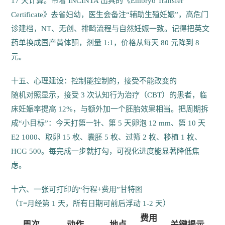
17 天计算。带着 INCINTA 出具的《Embryo Transfer
Certificate》去省妇幼，医生会备注“辅助生殖妊娠”，高危门
诊建档，NT、无创、排畸流程与自然妊娠一致。记得把英文
药单换成国产黄体酮，剂量 1:1，价格从每天 80 元降到 8
元。
十五、心理建设：控制能控制的，接受不能改变的
随机对照显示，接受 3 次认知行为治疗（CBT）的患者，临
床妊娠率提高 12%，与额外加一个胚胎效果相当。把周期拆
成“小目标”：今天打第一针、第 5 天卵泡 12 mm、第 10 天
E2 1000、取卵 15 枚、囊胚 5 枚、过筛 2 枚、移植 1 枚、
HCG 500。每完成一步就打勾，可视化进度能显著降低焦
虑。
十六、一张可打印的“行程+费用”甘特图
（T=月经第 1 天，所有日期可前后浮动 1-2 天）
费用
周次
动作
地点
关键提示