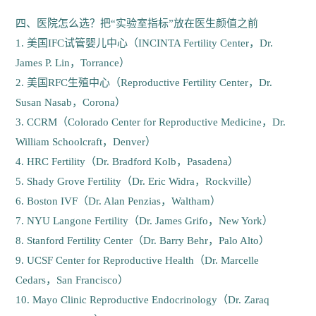
四、医院怎么选？把“实验室指标”放在医生颜值之前
1. 美国IFC试管婴儿中心（INCINTA Fertility Center，Dr.
James P. Lin，Torrance）
2. 美国RFC生殖中心（Reproductive Fertility Center，Dr.
Susan Nasab，Corona）
3. CCRM（Colorado Center for Reproductive Medicine，Dr.
William Schoolcraft，Denver）
4. HRC Fertility（Dr. Bradford Kolb，Pasadena）
5. Shady Grove Fertility（Dr. Eric Widra，Rockville）
6. Boston IVF（Dr. Alan Penzias，Waltham）
7. NYU Langone Fertility（Dr. James Grifo，New York）
8. Stanford Fertility Center（Dr. Barry Behr，Palo Alto）
9. UCSF Center for Reproductive Health（Dr. Marcelle
Cedars，San Francisco）
10. Mayo Clinic Reproductive Endocrinology（Dr. Zaraq