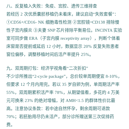
八、反复植入失败：免疫、宫腔、遗传三维排查
若经历 2 次优质囊胚移植仍未着床，建议启动“失败套餐”：
①CD56+/CD16- NK 细胞毒性检测 ②宫腔镜+CD138 排除慢
性子宫内膜炎 ③夫妻 SNP 芯片排除平衡易位。INCINTA 实验
室可同步做 ERA（子宫内膜 receptivity array），判断个体着
床窗是否提前或延后 12 小时，数据显示 20% 反复失败患者
窗位偏移，调整移植时间后活产率提升 25%。
九、双周期打包：经济学视角看“二次折扣”
不少诊所推出“2-cycle package”，总价较单周期便宜 8-10%，
但要求 12 个月内用完。若以 35 岁自卵为例，单周期活产率
55%，双周期累积活产率 78%，从期望值看，多花的 4 万美
元可换来 23% 的绝对增幅，对 AMH<1.5 的群体性价比最
高。注意协议条款：若中途自然怀孕，剩余周期可退款
70%；若胚胎用尽仍未活产，部分诊所赠送第三次促排药
费。