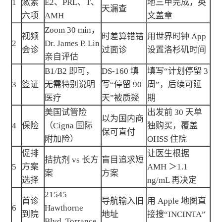
1
激素
E2、PRL、T、
地三甲完成，英
天漏查
六项
AMH
文盖章
Zoom 30 min，
视频
时差算错错
用世界时钟 App
2
Dr. James P. Lin
会诊
过面诊
设置洛杉矶时间
亲自评估
B1/B2 即可，
DS-160 填
填写“计划停留 3
3
签证
无需特别说明
写“停留 90
周”，后续可延
医疗
天”被质疑
期
美国试管险
出发前 30 天单
以为国内商
4
保险
（Cigna 国际
独购买，覆盖
保可直付
附加险）
OHSS 住院
促排
让医生根据
拮抗剂 vs 长方
盲目追求短
5
方案
AMH ＞1.1
案
方案
选择
ng/mL 再决定
21545
首诊
导航输入旧
用 Apple 地图直
6
Hawthorne
到院
地址
接搜“INCINTA”
Blvd, Torrance