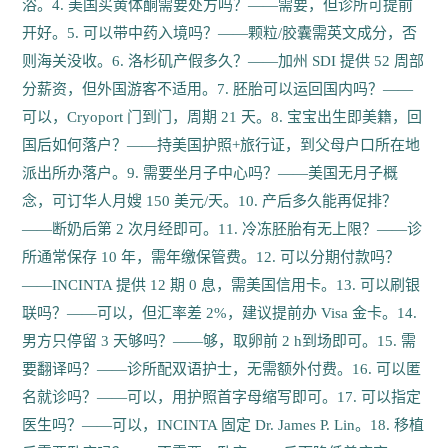
浴。4. 美国买黄体酮需要处方吗？——需要，但诊所可提前
开好。5. 可以带中药入境吗？——颗粒/胶囊需英文成分，否
则海关没收。6. 洛杉矶产假多久？——加州 SDI 提供 52 周部
分薪资，但外国游客不适用。7. 胚胎可以运回国内吗？——
可以，Cryoport 门到门，周期 21 天。8. 宝宝出生即美籍，回
国后如何落户？——持美国护照+旅行证，到父母户口所在地
派出所办落户。9. 需要坐月子中心吗？——美国无月子概
念，可订华人月嫂 150 美元/天。10. 产后多久能再促排？
——断奶后第 2 次月经即可。11. 冷冻胚胎有无上限？——诊
所通常保存 10 年，需年缴保管费。12. 可以分期付款吗？
——INCINTA 提供 12 期 0 息，需美国信用卡。13. 可以刷银
联吗？——可以，但汇率差 2%，建议提前办 Visa 金卡。14.
男方只停留 3 天够吗？——够，取卵前 2 h到场即可。15. 需
要翻译吗？——诊所配双语护士，无需额外付费。16. 可以匿
名就诊吗？——可以，用护照首字母缩写即可。17. 可以指定
医生吗？——可以，INCINTA 固定 Dr. James P. Lin。18. 移植