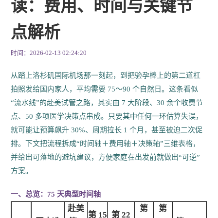
读：费用、时间与关键节
点解析
时间：2026-02-13 02:24:20
从踏上洛杉矶国际机场那一刻起，到把验孕棒上的第二道杠
拍照发给国内家人，平均需要 75～90 个自然日。这条看似
“流水线”的赴美试管之路，其实由 7 大阶段、30 余个收费节
点、50 多项医学决策点串成。只要其中任何一环估算失误，
就可能让预算飙升 30%、周期拉长 1 个月，甚至被迫二次促
排。下文把流程拆成“时间轴＋费用轴＋决策轴”三维表格，
并给出可落地的避坑建议，方便家庭在出发前就做出“可逆”
方案。
一、总览：75 天典型时间轴
赴美
第
第
第 15
第 22