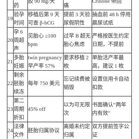
胶 90 mg/天
Crinone 带回
药
痛
验孕
移植后第 9 天
提前 3 天验
抽血前 48 h 停用
19
时间
可查 β-hCG
尿假阴性
晨尿试纸
孕 6
见胎心 ≥100
过早 B 超无
严格按医生约定
20
周超
bpm
胎心焦虑
日期，不提前
声
多胎
twin pregnancy
要求移植 2
单胎活产率最
21
妊娠
早产率 57%
枚
高，建议 1 枚
剩余
忘记续费被
设置信用卡自动
22
胚胎
每年 750 美元
销毁
扣款
续冻
第二
以为可无限
书面确认“两年
23
周期
45% off
次
内有效”
折扣
法律
离婚未约定
双方提前签字公
24
胚胎归属协议
文件
归属
证