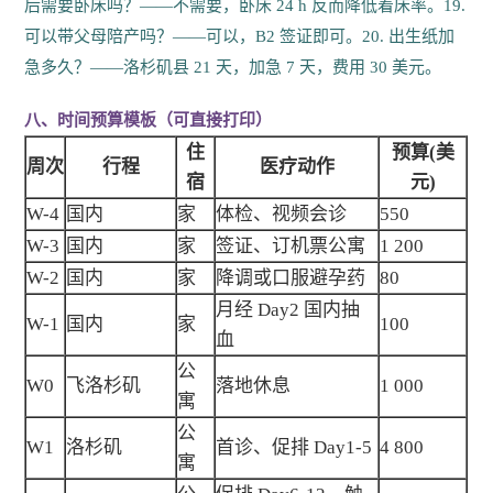
后需要卧床吗？——不需要，卧床 24 h 反而降低着床率。19.
可以带父母陪产吗？——可以，B2 签证即可。20. 出生纸加
急多久？——洛杉矶县 21 天，加急 7 天，费用 30 美元。
八、时间预算模板（可直接打印）
住
预算(美
周次
行程
医疗动作
宿
元)
W-4
国内
家
体检、视频会诊
550
W-3
国内
家
签证、订机票公寓
1 200
W-2
国内
家
降调或口服避孕药
80
月经 Day2 国内抽
W-1
国内
家
100
血
公
W0
飞洛杉矶
落地休息
1 000
寓
公
W1
洛杉矶
首诊、促排 Day1-5
4 800
寓