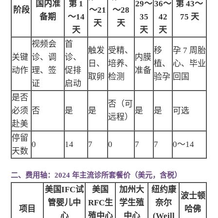
国内准
第 1
29～
36～
第 43～
阶段
～21
～28
备期
～14
35
42
75 天
天
天
天
天
天
视频会
首
触发
受精、
移
孕 7 周胎
关键
诊、调
诊、
内膜
日、
培养、
植、
心、毕业
动作
理、签
促排
准备
取卵
检测
验孕
回国
证
启动
是否
否（可
必须
否
是
是
是
是
可选
远程）
赴美
停留
0
14
7
0
7
7
0～14
天数
二、费用轴：2024 年主流诊所套餐价（美元，含税）
美国IFC试
美国
加州大
纽约康
波士顿
管婴儿中
RFC生
学生殖
奈尔
项目
哈佛
心
殖中心
中心
(Weill