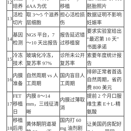
12
培养
4AA 为优
移植
胚胎照片
活检
取 3～5 个滋养
担心活检损
数据证明不影响
13
切片
层细胞
伤
妊娠率
要求实验室给出
基因
NGS 平台，7
报告延迟错
14
“最迟第 10 天”
检测
～10 天出报告
过移植窗
书面承诺
冷冻
玻璃化冷冻，
诊所未公开
索要年度统计报
15
技术
复苏率 97%
复苏率
告
排卵正常者首选
内膜
自然周期 vs 人
国内盲目人
16
自然周期，省药
准备
工周期
工周期
费 800 美元
FET
内膜 8～14
提前 2 个月口服
内膜过薄取
17
移植
mm，三线征清
维生素 E＋L-精
消
日
晰
氨酸
移植
国内打 60
黄体酮阴道凝
让美国药房配好
18
后用
mg 油剂剧