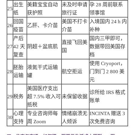
出生
美籍宝宝自动
未及时申请
孕 28 周前联系
25
纸
获护照
旅行证
领事馆
回国
美国不打卡
入境国内 24 h 内
26
乙肝、卡介苗
疫苗
介苗
补种
产后
国内三甲即可，
直接飞回美
27
42 天
阴超＋盆底肌
数据带回美国存
国
复查
档
使用 Cryoport，
胚胎
液氮干式运输
28
航空拒运
门到门 2 800 美
运输
罐
元
美国医疗支出
诊所给 IRS 格式
29
税务
超 7.5% 收入可
未保留收据
账单
抵税
心理
专业咨询师每
情绪崩溃无
INCINTA 赠送 3
30
支持
周 Zoom
人倾诉
次免费咨询