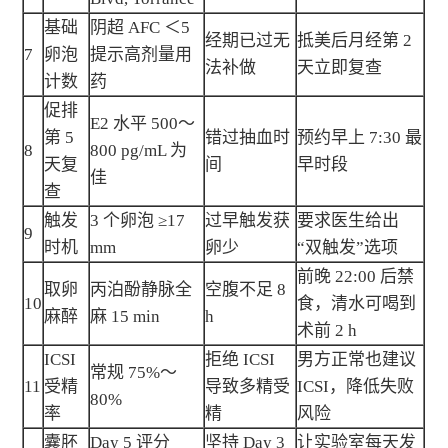
基础
阴超 AFC ＜5
经期已过无
抵美后月经第 2
7
卵泡
提示高剂量用
法补做
天立即复查
计数
药
促排
E2 水平 500～
第 5
错过抽血时
预约早上 7:30 最
8
800 pg/mL 为
天复
间
早时段
佳
查
触发
3 个卵泡 ≥17
过早触发获
要求医生给出
9
时机
mm
卵少
“双触发”选项
前晚 22:00 后禁
取卵
丙泊酚静脉全
空腹不足 8
10
食，清水可喝到
麻醉
麻 15 min
h
术前 2 h
ICSI
拒绝 ICSI
男方正常也建议
常规 75%～
11
受精
导致多精受
ICSI，降低失败
80%
率
精
风险
囊胚
Day 5 评分
坚持 Day 3
让实验室每天发