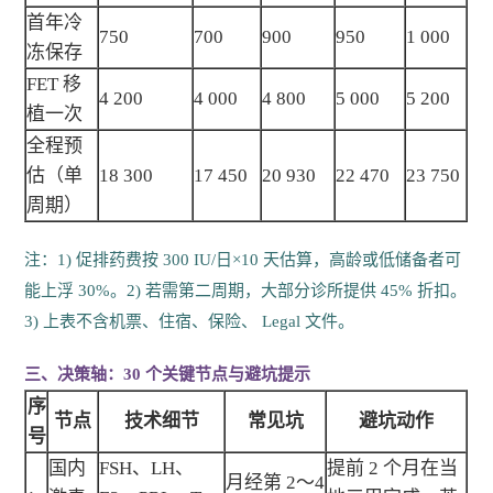
首年冷
750
700
900
950
1 000
冻保存
FET 移
4 200
4 000
4 800
5 000
5 200
植一次
全程预
估（单
18 300
17 450
20 930
22 470
23 750
周期）
注：1) 促排药费按 300 IU/日×10 天估算，高龄或低储备者可
能上浮 30%。2) 若需第二周期，大部分诊所提供 45% 折扣。
3) 上表不含机票、住宿、保险、 Legal 文件。
三、决策轴：30 个关键节点与避坑提示
序
节点
技术细节
常见坑
避坑动作
号
国内
FSH、LH、
提前 2 个月在当
月经第 2～4