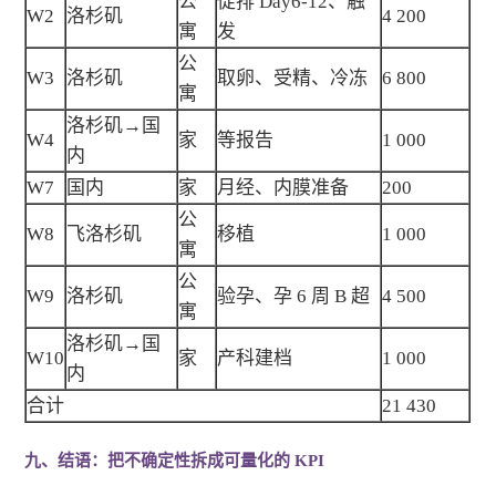
公
促排 Day6-12、触
W2
洛杉矶
4 200
寓
发
公
W3
洛杉矶
取卵、受精、冷冻
6 800
寓
洛杉矶→国
W4
家
等报告
1 000
内
W7
国内
家
月经、内膜准备
200
公
W8
飞洛杉矶
移植
1 000
寓
公
W9
洛杉矶
验孕、孕 6 周 B 超
4 500
寓
洛杉矶→国
W10
家
产科建档
1 000
内
合计
21 430
九、结语：把不确定性拆成可量化的 KPI