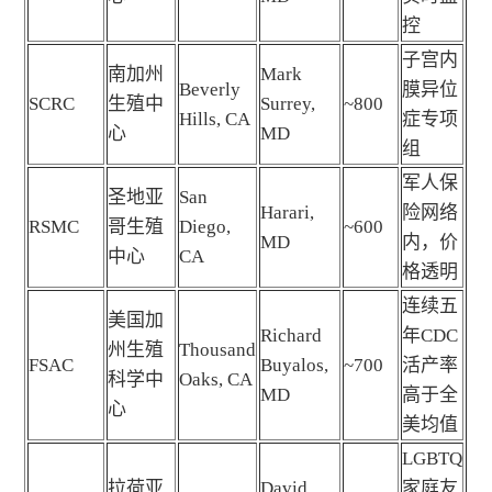
控
子宫内
南加州
Mark
Beverly
膜异位
SCRC
生殖中
Surrey,
~800
Hills, CA
症专项
心
MD
组
军人保
圣地亚
San
Harari,
险网络
RSMC
哥生殖
Diego,
~600
MD
内，价
中心
CA
格透明
连续五
美国加
Richard
年CDC
州生殖
Thousand
FSAC
Buyalos,
~700
活产率
科学中
Oaks, CA
MD
高于全
心
美均值
LGBTQ
拉荷亚
David
家庭友