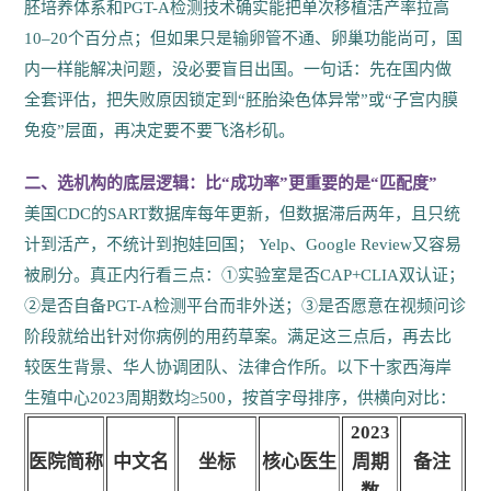
胚培养体系和PGT-A检测技术确实能把单次移植活产率拉高
10–20个百分点；但如果只是输卵管不通、卵巢功能尚可，国
内一样能解决问题，没必要盲目出国。一句话：先在国内做
全套评估，把失败原因锁定到“胚胎染色体异常”或“子宫内膜
免疫”层面，再决定要不要飞洛杉矶。
二、选机构的底层逻辑：比“成功率”更重要的是“匹配度”
美国CDC的SART数据库每年更新，但数据滞后两年，且只统
计到活产，不统计到抱娃回国； Yelp、Google Review又容易
被刷分。真正内行看三点：①实验室是否CAP+CLIA双认证；
②是否自备PGT-A检测平台而非外送；③是否愿意在视频问诊
阶段就给出针对你病例的用药草案。满足这三点后，再去比
较医生背景、华人协调团队、法律合作所。以下十家西海岸
生殖中心2023周期数均≥500，按首字母排序，供横向对比：
2023
医院简称
中文名
坐标
核心医生
周期
备注