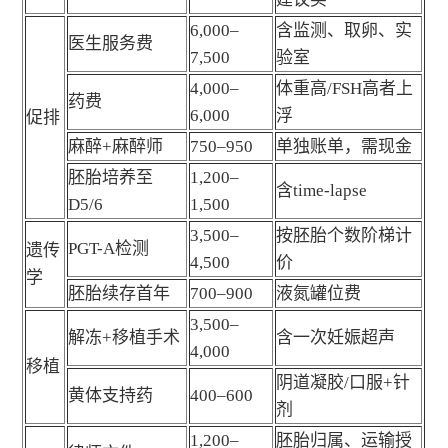
6,000–
含监测、取卵、实
医生服务费
7,500
验室
4,000–
体重高/FSH高者上
药费
6,000
浮
促排
麻醉+麻醉师
750–950
单独账单，需现金
胚胎培养至
1,200–
含time-lapse
D5/6
1,500
3,500–
按胚胎个数阶梯计
PGT-A检测
遗传
4,500
价
学
胚胎续存首年
700–900
液氮罐位费
3,500–
解冻+移植手术
含一次妊娠超声
4,000
移植
阴道凝胶/口服+针
黄体支持药
400–600
剂
1,200–
胚胎归属、运输授