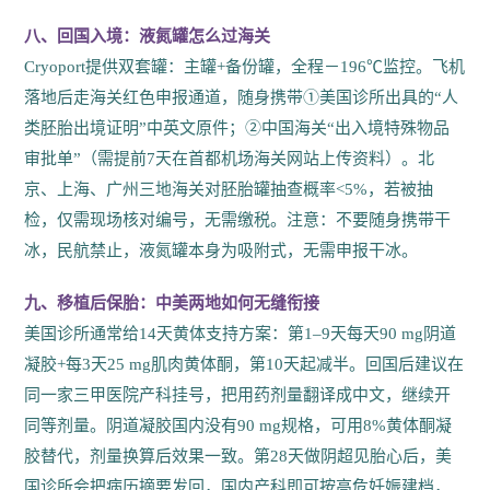
八、回国入境：液氮罐怎么过海关
Cryoport提供双套罐：主罐+备份罐，全程－196℃监控。飞机
落地后走海关红色申报通道，随身携带①美国诊所出具的“人
类胚胎出境证明”中英文原件；②中国海关“出入境特殊物品
审批单”（需提前7天在首都机场海关网站上传资料）。北
京、上海、广州三地海关对胚胎罐抽查概率<5%，若被抽
检，仅需现场核对编号，无需缴税。注意：不要随身携带干
冰，民航禁止，液氮罐本身为吸附式，无需申报干冰。
九、移植后保胎：中美两地如何无缝衔接
美国诊所通常给14天黄体支持方案：第1–9天每天90 mg阴道
凝胶+每3天25 mg肌肉黄体酮，第10天起减半。回国后建议在
同一家三甲医院产科挂号，把用药剂量翻译成中文，继续开
同等剂量。阴道凝胶国内没有90 mg规格，可用8%黄体酮凝
胶替代，剂量换算后效果一致。第28天做阴超见胎心后，美
国诊所会把病历摘要发回，国内产科即可按高危妊娠建档，