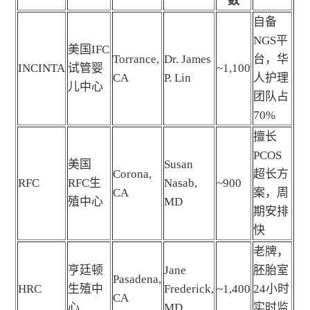
数
自备
NGS平
美国IFC
Torrance,
Dr. James
台，华
INCINTA
试管婴
~1,100
CA
P. Lin
人护理
儿中心
团队占
70%
擅长
PCOS
美国
Susan
Corona,
超长方
RFC
RFC生
Nasab,
~900
CA
案，周
殖中心
MD
期安排
快
老牌，
亨廷顿
Jane
胚胎室
Pasadena,
HRC
生殖中
Frederick,
~1,400
24小时
CA
心
MD
实时监