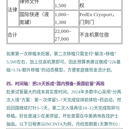
律师文件
1,500
权
法律
国际快递（液
1,000–
FedEx Cryoport，
氮罐）
1,300
门到门
22,000–
合计
不含机票住宿
27,000
如果第一次移植未妊娠，第二次移植只需支付“解冻+移植”
3,500左右，加上往返机票即可。因此预算表建议做成“22k基
础+3.5k/额外移植”的动态模型，方便家庭做现金流计划。
四、时间轴：把28天拆成“国内预备+美国驻留”两段
赴美试管最大的成本其实是时间。2024年多数中心采用“分两
次入境”方案：第一次停留5–7天完成促排前体检+药启动，然
后回国继续打针3–5天，第二次入境再住10–12天完成取卵与
移植。好处是减少在美停留，坏处是需在中美两地各找护士
抽血。以下日程表以INCINTA为例，月经周期第1天算作D1：