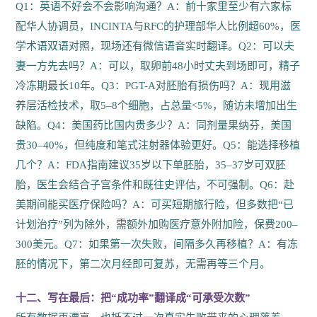
Q1：英语不好会不会影响沟通？A：前十家里至少有六家标
配华人协调员，INCINTA与RFC的护理部华人比例超60%，医
学术语双语对照，现场还有微信语音实时翻译。Q2：可以夫
妻一方先去吗？A：可以，取卵前48小时丈夫到场即可，精子
冷冻期最长10年。Q3：PGT-A对胚胎有损伤吗？A：现用滋
养层活检技术，取5–8个细胞，占总量<5%，随访未增加出生
缺陷。Q4：美国药比国内贵多少？A：同剂量果纳芬，美国
贵30–40%，但纯度和笔式注射器体验更好。Q5：能选择移植
几个？A：FDA指南建议35岁以下单胚胎，35–37岁可双胚
胎，医生会结合子宫条件和既往史评估，不可强制。Q6：赴
美期间能买医疗保险吗？A：可买短期旅行险，但多数把“已
计划治疗”列为除外，需额外加购医疗意外附加险，保费200–
300美元。Q7：如果第一次失败，间隔多久再移植？A：有冻
胚的情况下，第二次月经即可复苏，无需再等三个月。
十二、写在最后：把“成功率”翻译成“可承受次数”