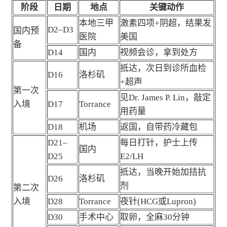
阶段
日期
地点
关键动作
本地三甲
激素四项+阴超，结果发
D2–D3
国内预
医院
美国
备
D14
国内
视频会诊，拿到处方
抵达，次日到诊所血检
D16
洛杉矶
+超声
第一次
见Dr. James P. Lin，敲定
入境
D17
Torrance
用药量
D18
机场
返国，自带药冷藏包
D21–
每日打针，护士上传
国内
D25
E2/LH
抵达，当晚开始加拮抗
D26
洛杉矶
剂
第二次
入境
D28
Torrance
夜针(HCG或Lupron)
D30
手术中心
取卵，全麻30分钟