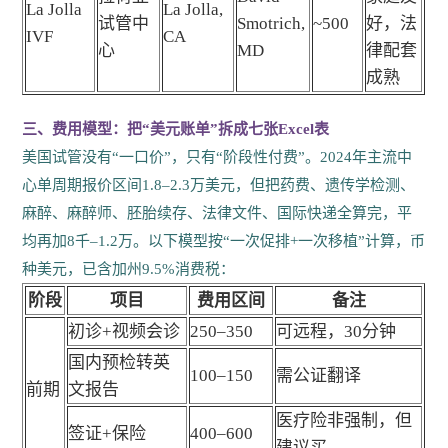
La Jolla
La Jolla,
试管中
Smotrich,
~500
好，法
IVF
CA
心
MD
律配套
成熟
三、费用模型：把“美元账单”拆成七张Excel表
美国试管没有“一口价”，只有“阶段性付费”。2024年主流中
心单周期报价区间1.8–2.3万美元，但把药费、遗传学检测、
麻醉、麻醉师、胚胎续存、法律文件、国际快递全算完，平
均再加8千–1.2万。以下模型按“一次促排+一次移植”计算，币
种美元，已含加州9.5%消费税：
阶段
项目
费用区间
备注
初诊+视频会诊
250–350
可远程，30分钟
国内预检转英
100–150
需公证翻译
前期
文报告
医疗险非强制，但
签证+保险
400–600
建议买