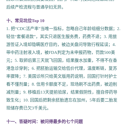
后续产检流程与普通孕妇无异。
十、常见坑位Top 10
1. 把“CDC活产率”当唯一指标，忽略自己年龄组细分数据；2.
轻信“套餐退款”，其实只退医生服务费，药费不退；3. 用旅
游签证入境却隐瞒医疗目的，被边关盘问导致行程延误；4.
带中药注射液入境，被FDA判定为未申报药物，罚款500美
元；5. 取卵后第三天就飞回国，结果腹水加重，不得不在香
港急诊穿刺；6. 把胚胎运输交给低价代理，温度断链，复苏
率骤降；7. 美国诊所只给英文版用药说明，回国打针时护士
看不懂剂量；8. 信用卡额度不足，现场刷不出药费，被迫削
减剂量；9. 移植后13天提前验尿，结果假阴性，擅自停药导
致生化；10. 回国后把剩余胚胎遗忘在加州，5年后要二胎发
现储存费已欠3千美元。
十一、答疑时间：被问得最多的七个问题