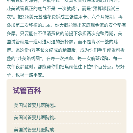
所有数据再漂亮，也抵不过一次真实失败带来的心理落差。
赴美试管真正的底气不是“一次就成”，而是“预算够我试三
次”。把22k美元基础花费拆成三张信用卡、六个月帐期，再
叠加第二次移植的3.5k，你大概能算出家庭现金流的安全垫有
多厚。只要能在不借消费贷的前提下承担两次完整周期，美
国试管就是一道可进可退的选择题，而不是背水一战的赌
博。愿这份4万字长文缩成的精简版，成为你们手里那张可折
叠的“赴美路线图”，在每一次抽血、每一次航班起降、每一
次午夜梦醒时，都能帮你们把焦虑值往下拉5个百分点。祝好
孕，也祝一路平安。
试管百科
美国试管婴儿医院怎...
美国试管婴儿医院挑...
美国试管婴儿医院成...