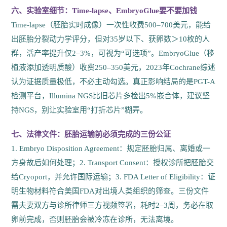
六、实验室细节：Time-lapse、EmbryoGlue要不要加钱
Time-lapse（胚胎实时成像）一次性收费500–700美元，能给
出胚胎分裂动力学评分，但对35岁以下、获卵数＞10枚的人
群，活产率提升仅2–3%，可视为“可选项”。EmbryoGlue（移
植液添加透明质酸）收费250–350美元，2023年Cochrane综述
认为证据质量极低，不必主动勾选。真正影响结局的是PGT-A
检测平台，Illumina NGS比旧芯片多检出5%嵌合体，建议坚
持NGS，别让实验室用“打折芯片”糊弄。
七、法律文件：胚胎运输前必须完成的三份公证
1. Embryo Disposition Agreement：规定胚胎归属、离婚或一
方身故后如何处理；2. Transport Consent：授权诊所把胚胎交
给Cryoport，并允许国际运输；3. FDA Letter of Eligibility：证
明生物材料符合美国FDA对出境人类组织的筛查。三份文件
需夫妻双方与诊所律师三方视频签署，耗时2–3周，务必在取
卵前完成，否则胚胎会被冷冻在诊所，无法离境。