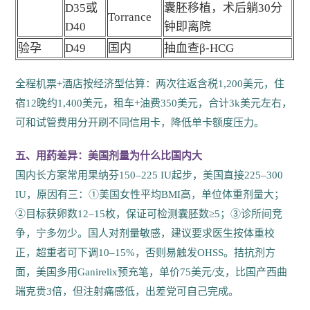
D35或
囊胚移植，术后躺30分
Torrance
D40
钟即离院
验孕
D49
国内
抽血查β-HCG
全程机票+酒店按经济型估算：两次往返含税1,200美元，住
宿12晚约1,400美元，租车+油费350美元，合计3k美元左右，
可和试管费用分开刷不同信用卡，降低单卡额度压力。
五、用药差异：美国剂量为什么比国内大
国内长方案常用果纳芬150–225 IU起步，美国直接225–300
IU，原因有三：①美国女性平均BMI高，单位体重剂量大；
②目标获卵数12–15枚，保证可检测囊胚数≥5；③诊所间竞
争，宁多勿少。国人对剂量敏感，建议要求医生按体重校
正，超重者可下调10–15%，否则易触发OHSS。拮抗剂方
面，美国多用Ganirelix预充笔，单价75美元/支，比国产西曲
瑞克贵3倍，但注射痛感低，出差党可自己完成。