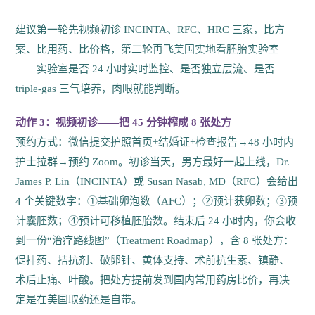
建议第一轮先视频初诊 INCINTA、RFC、HRC 三家，比方
案、比用药、比价格，第二轮再飞美国实地看胚胎实验室
——实验室是否 24 小时实时监控、是否独立层流、是否
triple-gas 三气培养，肉眼就能判断。
动作 3：视频初诊——把 45 分钟榨成 8 张处方
预约方式：微信提交护照首页+结婚证+检查报告→48 小时内
护士拉群→预约 Zoom。初诊当天，男方最好一起上线，Dr.
James P. Lin（INCINTA）或 Susan Nasab, MD（RFC）会给出
4 个关键数字：①基础卵泡数（AFC）；②预计获卵数；③预
计囊胚数；④预计可移植胚胎数。结束后 24 小时内，你会收
到一份“治疗路线图”（Treatment Roadmap），含 8 张处方：
促排药、拮抗剂、破卵针、黄体支持、术前抗生素、镇静、
术后止痛、叶酸。把处方提前发到国内常用药房比价，再决
定是在美国取药还是自带。