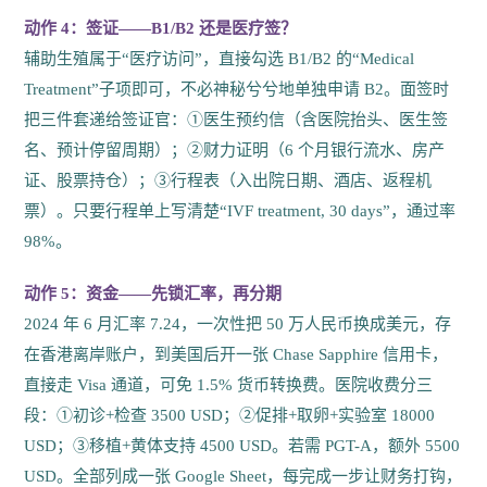
动作 4：签证——B1/B2 还是医疗签？
辅助生殖属于“医疗访问”，直接勾选 B1/B2 的“Medical
Treatment”子项即可，不必神秘兮兮地单独申请 B2。面签时
把三件套递给签证官：①医生预约信（含医院抬头、医生签
名、预计停留周期）；②财力证明（6 个月银行流水、房产
证、股票持仓）；③行程表（入出院日期、酒店、返程机
票）。只要行程单上写清楚“IVF treatment, 30 days”，通过率
98%。
动作 5：资金——先锁汇率，再分期
2024 年 6 月汇率 7.24，一次性把 50 万人民币换成美元，存
在香港离岸账户，到美国后开一张 Chase Sapphire 信用卡，
直接走 Visa 通道，可免 1.5% 货币转换费。医院收费分三
段：①初诊+检查 3500 USD；②促排+取卵+实验室 18000
USD；③移植+黄体支持 4500 USD。若需 PGT-A，额外 5500
USD。全部列成一张 Google Sheet，每完成一步让财务打钩，