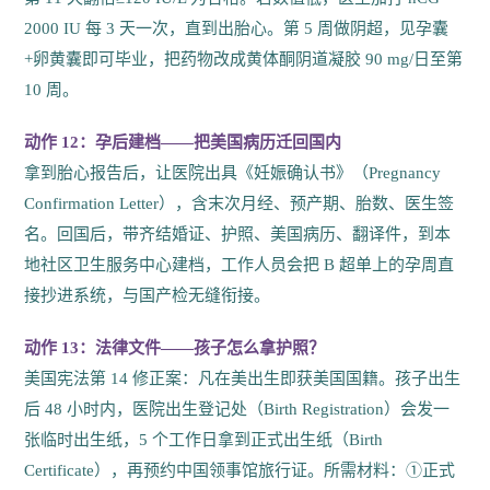
2000 IU 每 3 天一次，直到出胎心。第 5 周做阴超，见孕囊
+卵黄囊即可毕业，把药物改成黄体酮阴道凝胶 90 mg/日至第
10 周。
动作 12：孕后建档——把美国病历迁回国内
拿到胎心报告后，让医院出具《妊娠确认书》（Pregnancy
Confirmation Letter），含末次月经、预产期、胎数、医生签
名。回国后，带齐结婚证、护照、美国病历、翻译件，到本
地社区卫生服务中心建档，工作人员会把 B 超单上的孕周直
接抄进系统，与国产检无缝衔接。
动作 13：法律文件——孩子怎么拿护照？
美国宪法第 14 修正案：凡在美出生即获美国国籍。孩子出生
后 48 小时内，医院出生登记处（Birth Registration）会发一
张临时出生纸，5 个工作日拿到正式出生纸（Birth
Certificate），再预约中国领事馆旅行证。所需材料：①正式