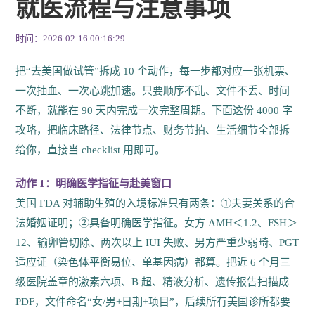
就医流程与注意事项
时间：2026-02-16 00:16:29
把“去美国做试管”拆成 10 个动作，每一步都对应一张机票、
一次抽血、一次心跳加速。只要顺序不乱、文件不丢、时间
不断，就能在 90 天内完成一次完整周期。下面这份 4000 字
攻略，把临床路径、法律节点、财务节拍、生活细节全部拆
给你，直接当 checklist 用即可。
动作 1：明确医学指征与赴美窗口
美国 FDA 对辅助生殖的入境标准只有两条：①夫妻关系的合
法婚姻证明；②具备明确医学指征。女方 AMH＜1.2、FSH＞
12、输卵管切除、两次以上 IUI 失败、男方严重少弱畸、PGT
适应证（染色体平衡易位、单基因病）都算。把近 6 个月三
级医院盖章的激素六项、B 超、精液分析、遗传报告扫描成
PDF，文件命名“女/男+日期+项目”，后续所有美国诊所都要