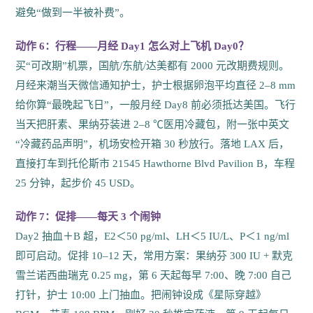
避免“做到一半被补费”。
动作 6：行程——月经 Day1 怎么对上飞机 Day0？
买“可改期”机票，国航/东航/达美都有 2000 元改期费规则。
月经来潮当天微信通知护士，护士根据卵泡平均直径 2–8 mm
给你算“最晚起飞日”，一般月经 Day8 前必须抵达美国。飞行
当天把肝素、果纳芬装进 2–8 ℃医用冷藏包，附一张中英文
“冷藏药品声明”，机场安检开箱 30 秒放行。落地 LAX 后，
直接打车到托伦斯市 21545 Hawthorne Blvd Pavilion B，车程
25 分钟，起步价 45 USD。
动作 7：促排——每天 3 个闹钟
Day2 抽血＋B 超，E2＜50 pg/ml、LH＜5 IU/L、P＜1 ng/ml
即可启动。促排 10–12 天，常用方案：果纳芬 300 IU + 默克
雪兰诺西曲瑞克 0.25 mg，第 6 天起每早 7:00、晚 7:00 自己
打针，护士 10:00 上门抽血。把闹钟设成《星际穿越》