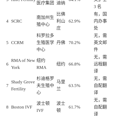
医疗集团
迪纳
3 名
比佛
有，国
南加州生
4
SCRC
利山
62.9%
内办事
殖中心
庄
处
科罗拉多
无，需
5
CCRM
生殖医学
丹佛
70.2%
英文邮
中心
件
无，需
RMA of New
纽约
6
纽约
66.8%
远程翻
York
RMA
译
杉迪格罗
无，需
Shady Grove
马里
7
夫生殖中
63.5%
自配翻
Fertility
兰
心
译
无，需
波士顿
波士
8
Boston IVF
61.7%
自配翻
IVF
顿
译