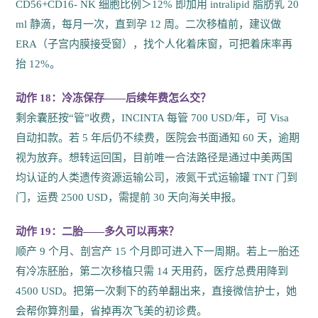
CD56+CD16- NK 细胞比例＞12% 即加用 intralipid 脂肪乳 20
ml 静滴，每月一次，直到孕 12 周。二次移植前，建议做
ERA（子宫内膜接受窗），找个人化着床窗，可把着床率再
抬 12%。
动作 18：冷冻保存——后续年费怎么交？
剩余囊胚按“管”收费，INCINTA 每管 700 USD/年，可 Visa
自动扣款。若 5 年后仍不续费，医院会书面通知 60 天，逾期
视为放弃。想转运回国，目前唯一合法路径是通过中美两国
均认证的人类遗传资源运输公司，液氮干式运输罐 TNT 门到
门，运费 2500 USD，需提前 30 天向海关申报。
动作 19：二胎——多久可以再来？
顺产 9 个月、剖宫产 15 个月即可进入下一周期。若上一胎还
有冷冻胚胎，第二次移植只需 14 天用药，医疗总费用降到
4500 USD。把第一次剩下的药单翻出来，直接微信护士，她
会帮你算剂量，省掉再次飞美的初诊费。