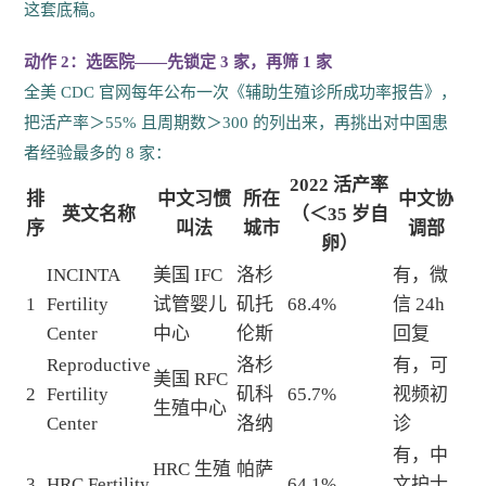
这套底稿。
动作 2：选医院——先锁定 3 家，再筛 1 家
全美 CDC 官网每年公布一次《辅助生殖诊所成功率报告》，
把活产率＞55% 且周期数＞300 的列出来，再挑出对中国患
者经验最多的 8 家：
2022 活产率
排
中文习惯
所在
中文协
英文名称
（＜35 岁自
序
叫法
城市
调部
卵）
INCINTA
美国 IFC
洛杉
有，微
1
Fertility
试管婴儿
矶托
68.4%
信 24h
Center
中心
伦斯
回复
Reproductive
洛杉
有，可
美国 RFC
2
Fertility
矶科
65.7%
视频初
生殖中心
Center
洛纳
诊
有，中
HRC 生殖
帕萨
3
HRC Fertility
64.1%
文护士