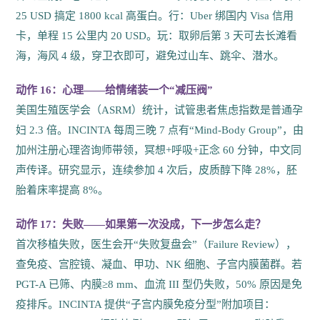
25 USD 搞定 1800 kcal 高蛋白。行：Uber 绑国内 Visa 信用
卡，单程 15 公里内 20 USD。玩：取卵后第 3 天可去长滩看
海，海风 4 级，穿卫衣即可，避免过山车、跳伞、潜水。
动作 16：心理——给情绪装一个“减压阀”
美国生殖医学会（ASRM）统计，试管患者焦虑指数是普通孕
妇 2.3 倍。INCINTA 每周三晚 7 点有“Mind-Body Group”，由
加州注册心理咨询师带领，冥想+呼吸+正念 60 分钟，中文同
声传译。研究显示，连续参加 4 次后，皮质醇下降 28%，胚
胎着床率提高 8%。
动作 17：失败——如果第一次没成，下一步怎么走？
首次移植失败，医生会开“失败复盘会”（Failure Review），
查免疫、宫腔镜、凝血、甲功、NK 细胞、子宫内膜菌群。若
PGT-A 已筛、内膜≥8 mm、血流 III 型仍失败，50% 原因是免
疫排斥。INCINTA 提供“子宫内膜免疫分型”附加项目：