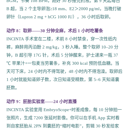
BGM，节奏 108 BPM，刚好 30 秒推完药液。第 9 天起每日
B 超，当 2 个主导卵泡≥18 mm、E2＞2000 pg/ml，当晚打破
卵针（Lupron 2 mg + hCG 1000 IU），36 小时后取卵。
动作 8：取卵——30 分钟全麻，术后 1 小时吃薯条
INCINTA 手术室在二楼，术前 8 小时禁食，穿一次性纸内
裤，麻醉用丙泊酚 2 mg/kg，3 秒入睡。整个取卵 10–20 分
钟，B 超引导 17G 针，术后 5 分钟醒来，护士递来一瓶 37
℃ 苹果汁+一包麦当劳薯条，补充 300 kcal 预防低血糖。当
天可下床，24 小时内不得驾驶，48 小时内不得泡澡。取卵后
1 小时就能知道卵子数，次日知道受精数，第 5–6 天知道囊
胚数。
动作 9：胚胎实验室——24 小时直播
INCINTA 实验室用 EmbryoScope+时差成像，每 10 分钟拍一
张照片，生成 7200 张延时影像。你可以在手机 App 实时看
到自家胚胎从 2PN 到囊胚的“缩时电影”，剪辑 30 秒发给家