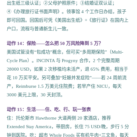
出生纸三级认证；②父母护照原件；③结婚证双认证；
④《办理旅行证书面声明》。领事馆 4 个工作日办结，孩子
即可回国。回国后可凭《美国出生纸》+《旅行证》在国内上
户口，流程与普通新生儿一致。
动作 14：保险——怎么把 50 万风险降到 5 万？
美国试管没有“包成功”概念，但可买“多周期保险”（Multi-
Cycle Plan）。INCINTA 与 Progyny 合作，2 个完整周期
28000 USD，如果 2 次移植均未活产，退 65% 费用，相当于
花 10 万买平安。另可叠加“妊娠并发症险”——若 24 周前流
产，Reimburse 1.5 万美元住院费；若早产住 NICU，每天
3000 美元上限，30 天封顶。
动作 15：生活——住、吃、行、玩一张表
住：托伦斯市 Hawthorne 大道两侧 20 家酒店，推荐
Extended Stay America，带厨房，长住 75 USD/晚，步行 5 分
钟到医院。吃：超市 Whole Foods 买有机牛肉+三文鱼，每天