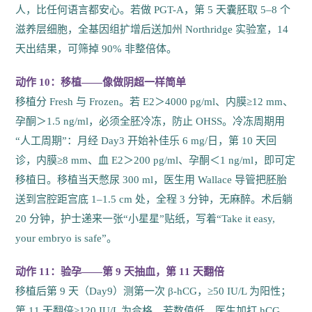
人，比任何语言都安心。若做 PGT-A，第 5 天囊胚取 5–8 个
滋养层细胞，全基因组扩增后送加州 Northridge 实验室，14
天出结果，可筛掉 90% 非整倍体。
动作 10：移植——像做阴超一样简单
移植分 Fresh 与 Frozen。若 E2＞4000 pg/ml、内膜≥12 mm、
孕酮＞1.5 ng/ml，必须全胚冷冻，防止 OHSS。冷冻周期用
“人工周期”：月经 Day3 开始补佳乐 6 mg/日，第 10 天回
诊，内膜≥8 mm、血 E2＞200 pg/ml、孕酮＜1 ng/ml，即可定
移植日。移植当天憋尿 300 ml，医生用 Wallace 导管把胚胎
送到宫腔距宫底 1–1.5 cm 处，全程 3 分钟，无麻醉。术后躺
20 分钟，护士递来一张“小星星”贴纸，写着“Take it easy,
your embryo is safe”。
动作 11：验孕——第 9 天抽血，第 11 天翻倍
移植后第 9 天（Day9）测第一次 β-hCG，≥50 IU/L 为阳性；
第 11 天翻倍≥120 IU/L 为合格。若数值低，医生加打 hCG