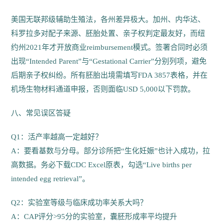
美国无联邦级辅助生殖法，各州差异极大。加州、内华达、
科罗拉多对配子来源、胚胎处置、亲子权判定最友好，而纽
约州2021年才开放商业reimbursement模式。签署合同时必须
出现“Intended Parent”与“Gestational Carrier”分别列项，避免
后期亲子权纠纷。所有胚胎出境需填写FDA 3857表格，并在
机场生物材料通道申报，否则面临USD 5,000以下罚款。
八、常见误区答疑
Q1：活产率越高一定越好？
A：要看基数与分母。部分诊所把“生化妊娠”也计入成功，拉
高数据。务必下载CDC Excel原表，勾选“Live births per
intended egg retrieval”。
Q2：实验室等级与临床成功率关系大吗？
A：CAP评分>95分的实验室，囊胚形成率平均提升