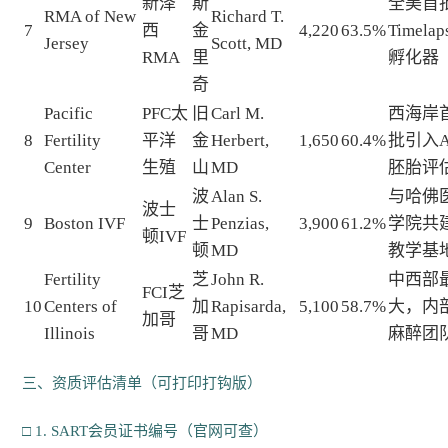
新泽
斯
全美首
RMA of New
Richard T.
7
西
金
4,220
63.5%
Timelap
Jersey
Scott, MD
RMA
里
孵化器
奇
Pacific
PFC太
旧
Carl M.
西海岸
8
Fertility
平洋
金
Herbert,
1,650
60.4%
批引入A
Center
生殖
山
MD
胚胎评
波
Alan S.
与哈佛
波士
9
Boston IVF
士
Penzias,
3,900
61.2%
学院共
顿IVF
顿
MD
教学基
Fertility
芝
John R.
中西部
FCI芝
10
Centers of
加
Rapisarda,
5,100
58.7%
大，内
加哥
Illinois
哥
MD
麻醉团
三、资质评估清单（可打印打钩版）
□ 1. SART会员证书编号（官网可查）