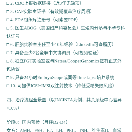
□ 2. CDC上报数据链接（近3年无缺项）
□ 3. CAP实验室证书（有效期覆盖治疗周期）
□ 4. FDA组织库注册号（可索要PDF）
□ 5. 医生ABOG（美国妇产科委员会）生殖内分泌与不孕专科
认证号
□ 6. 胚胎实验室主任至少10年经验（LinkedIn可查履历）
□ 7. 具备至少2名全职中文协调员（可视频验证）
□ 8. 独立PGT实验室或与Natera/CooperGenomics签有正式外
包协议
□ 9. 具备24小时EmbryoScope或同等Time-lapse培养系统
□ 10. 可提供ICSI+IMSI双注射技术（降低受精失败风险）
四、治疗流程全景图（以INCINTA为例，其余顶级中心差异
<10%）
阶段0：国内预检（月经D2-D4）
女方：AMH、FSH、E2、LH、PRL、TSH、维生素D、血常