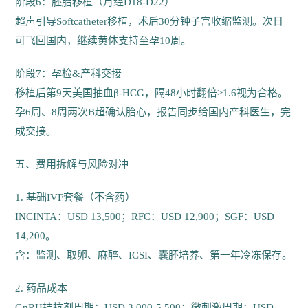
阶段6：胚胎移植（月经D18-D22）
超声引导Softcatheter移植，术后30分钟子宫收缩监测。次日
可飞回国内，继续黄体支持至孕10周。
阶段7：孕检&产科交接
移植后第9天美国抽血β-HCG，隔48小时翻倍>1.6视为合格。
孕6周、8周两次B超确认胎心，报告同步给国内产科医生，完
成交接。
五、费用拆解与风险对冲
1. 基础IVF套餐（不含药）
INCINTA：USD 13,500；RFC：USD 12,900；SGF：USD
14,200。
含：监测、取卵、麻醉、ICSI、囊胚培养、第一年冷冻保存。
2. 药品成本
GnRH拮抗剂周期：USD 3,000-5,500；微刺激周期：USD