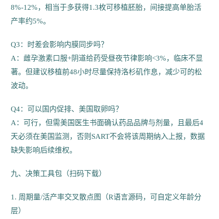
8%-12%，相当于多获得1.3枚可移植胚胎，间接提高单胎活
产率约5%。
Q3：时差会影响内膜同步吗？
A：雌孕激素口服+阴道给药受昼夜节律影响<3%，临床不显
著。但建议移植前48小时尽量保持洛杉矶作息，减少可的松
波动。
Q4：可以国内促排、美国取卵吗？
A：可行，但需美国医生书面确认药品品牌与剂量，且最后4
天必须在美国监测，否则SART不会将该周期纳入上报，数据
缺失影响后续维权。
九、决策工具包（扫码下载）
1. 周期量/活产率交叉散点图（R语言源码，可自定义年龄分
层）