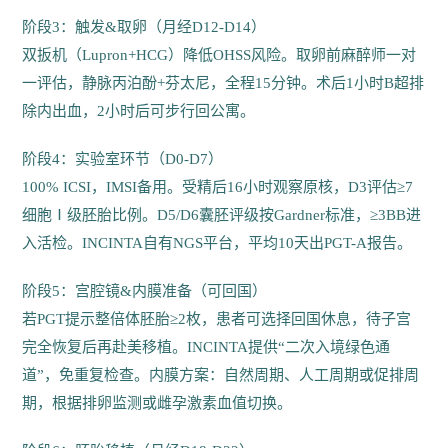
阶段3：触发&取卵（月经D12-D14）
双扳机（Lupron+HCG）降低OHSS风险。取卵前麻醉师一对
一评估，静脉丙泊酚+芬太尼，全程15分钟。术后1小时B超排
除内出血，2小时后可步行回公寓。
阶段4：实验室环节（D0-D7）
100% ICSI，IMSI备用。受精后16小时观察原核，D3评估≥7
细胞Ⅰ级胚胎比例。D5/D6囊胚评级按Gardner标准，≥3BB进
入活检。INCINTA自有NGS平台，平均10天出PGT-A报告。
阶段5：宫腔镜&内膜准备（可回国）
若PGT提示整倍体胚胎≥2枚，患者可选择回国休息，待子宫
完全恢复后再赴美移植。INCINTA提供“二次入境绿色通
道”，免重复检查。内膜方案：自然周期、人工周期或促排周
期，根据排卵监测或雌孕激素血值切换。