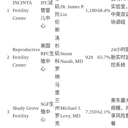
INCINTA
IFC试
矶
Dr. James P.
实验室
1
Fertility
管婴
1,180
68.4%
托
Lin
中英双
Center
儿中
伦
协调组
心
斯
洛
美国
杉
Reproductive
24小时
RFC生
矶
Susan
2
Fertility
920
65.7%
胎实时
殖中
科
Nasab, MD
Center
控系统
心
罗
纳
马
里
兰
美东最
SGF生
Shady Grove
州
Michael J.
规模，
3
殖中
7,350
62.1%
Fertility
罗
Levy, MD
享风险
心
克
餐