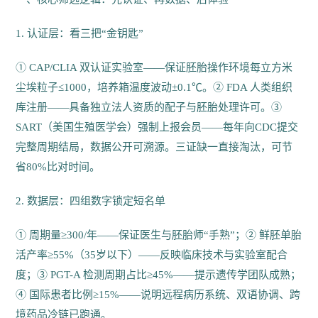
1. 认证层：看三把“金钥匙”
① CAP/CLIA 双认证实验室——保证胚胎操作环境每立方米
尘埃粒子≤1000，培养箱温度波动±0.1℃。② FDA 人类组织
库注册——具备独立法人资质的配子与胚胎处理许可。③
SART（美国生殖医学会）强制上报会员——每年向CDC提交
完整周期结局，数据公开可溯源。三证缺一直接淘汰，可节
省80%比对时间。
2. 数据层：四组数字锁定短名单
① 周期量≥300/年——保证医生与胚胎师“手熟”；② 鲜胚单胎
活产率≥55%（35岁以下）——反映临床技术与实验室配合
度；③ PGT-A 检测周期占比≥45%——提示遗传学团队成熟；
④ 国际患者比例≥15%——说明远程病历系统、双语协调、跨
境药品冷链已跑通。