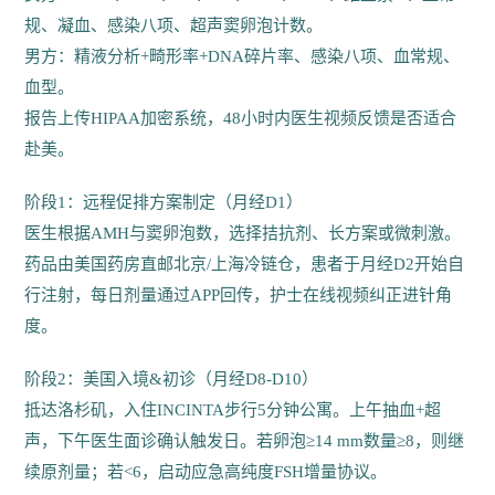
规、凝血、感染八项、超声窦卵泡计数。
男方：精液分析+畸形率+DNA碎片率、感染八项、血常规、
血型。
报告上传HIPAA加密系统，48小时内医生视频反馈是否适合
赴美。
阶段1：远程促排方案制定（月经D1）
医生根据AMH与窦卵泡数，选择拮抗剂、长方案或微刺激。
药品由美国药房直邮北京/上海冷链仓，患者于月经D2开始自
行注射，每日剂量通过APP回传，护士在线视频纠正进针角
度。
阶段2：美国入境&初诊（月经D8-D10）
抵达洛杉矶，入住INCINTA步行5分钟公寓。上午抽血+超
声，下午医生面诊确认触发日。若卵泡≥14 mm数量≥8，则继
续原剂量；若<6，启动应急高纯度FSH增量协议。