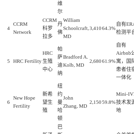
维
尔
CCRM
William
CCRM
丹
自有ER
4
科罗
Schoolcraft,
3,410
64.3%
Network
佛
检测平
拉多
MD
自有
帕
HRC
Airbnb
萨
Bradford A.
5
HRC Fertility
生殖
2,680
61.9%
寓，国
迪
Kolb, MD
中心
患者住
纳
一体化
纽
新希
约
Mini-IV
New Hope
John
6
望生
曼
2,150
59.8%
技术发
Fertility
Zhang, MD
殖
哈
地
顿
巴