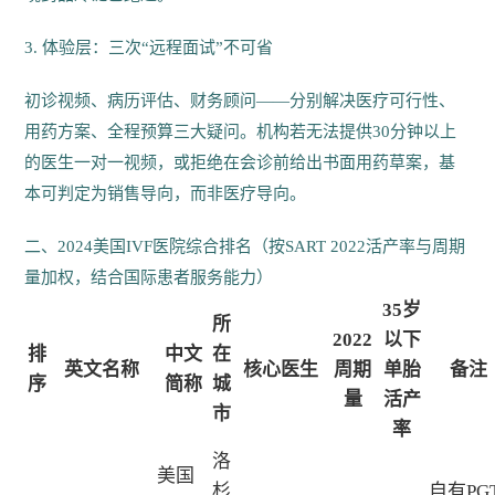
3. 体验层：三次“远程面试”不可省
初诊视频、病历评估、财务顾问——分别解决医疗可行性、
用药方案、全程预算三大疑问。机构若无法提供30分钟以上
的医生一对一视频，或拒绝在会诊前给出书面用药草案，基
本可判定为销售导向，而非医疗导向。
二、2024美国IVF医院综合排名（按SART 2022活产率与周期
量加权，结合国际患者服务能力）
35岁
所
2022
以下
排
中文
在
英文名称
核心医生
周期
单胎
备注
序
简称
城
量
活产
市
率
洛
美国
杉
自有PG