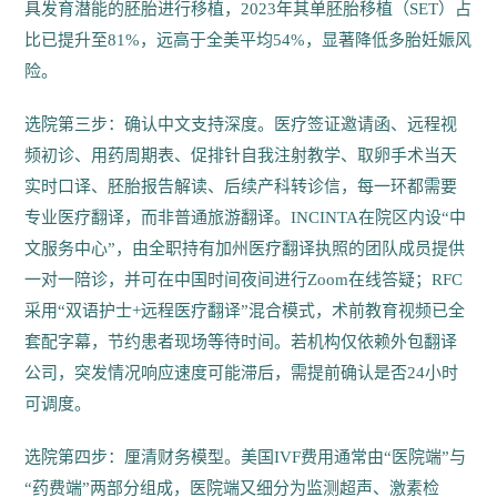
具发育潜能的胚胎进行移植，2023年其单胚胎移植（SET）占
比已提升至81%，远高于全美平均54%，显著降低多胎妊娠风
险。
选院第三步：确认中文支持深度。医疗签证邀请函、远程视
频初诊、用药周期表、促排针自我注射教学、取卵手术当天
实时口译、胚胎报告解读、后续产科转诊信，每一环都需要
专业医疗翻译，而非普通旅游翻译。INCINTA在院区内设“中
文服务中心”，由全职持有加州医疗翻译执照的团队成员提供
一对一陪诊，并可在中国时间夜间进行Zoom在线答疑；RFC
采用“双语护士+远程医疗翻译”混合模式，术前教育视频已全
套配字幕，节约患者现场等待时间。若机构仅依赖外包翻译
公司，突发情况响应速度可能滞后，需提前确认是否24小时
可调度。
选院第四步：厘清财务模型。美国IVF费用通常由“医院端”与
“药费端”两部分组成，医院端又细分为监测超声、激素检