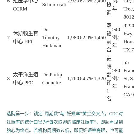
6
殖医学中心
2,920
67.3%
2,400
例/
Cir,
Schoolcraft
协
CCRM
年
Tree
调
801
双
9290
Dr.
≥40
休斯顿生育
语
Fwy,
7
Timothy
1,980
62.9%
1,450
例/
中心 HFI
前
Hous
Hickman
年
台
TX 
驻
55
院
≥80
Fran
太平洋生殖
Dr. Philip
翻
8
1,760
64.7%
1,320
例/
St, S
中心 PFC
Chenette
译
年
Fran
1
CA 
名
选院第一步：锁定“周期数”与“妊娠率”黄金交叉点。CDC对
妊娠率的统计口径为“每次取卵的临床妊娠率”，即超声见到
胎心为终点。若机构周期数过低，即便妊娠率亮眼，也可能