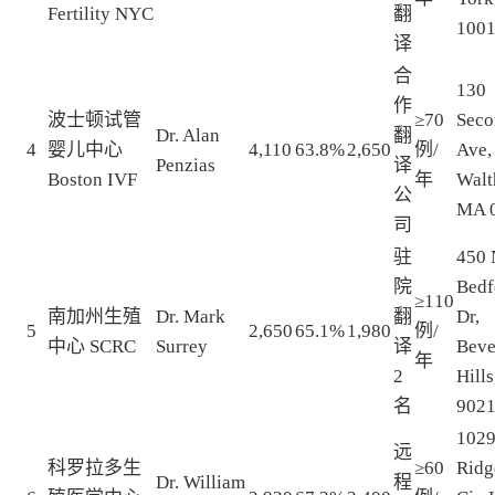
Fertility NYC
翻
100
译
合
130
作
波士顿试管
≥70
Sec
Dr. Alan
翻
4
婴儿中心
4,110
63.8%
2,650
例/
Ave,
Penzias
译
Boston IVF
年
Walt
公
MA 
司
驻
450 
院
Bedf
≥110
南加州生殖
Dr. Mark
翻
Dr,
5
2,650
65.1%
1,980
例/
中心 SCRC
Surrey
译
Beve
年
2
Hill
名
902
102
远
科罗拉多生
≥60
Ridg
Dr. William
程