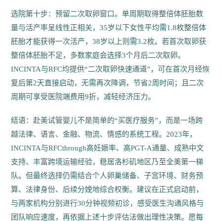
选院第十步：预留二次取卵窗口。单周期取得整倍体胚胎数
量与活产率呈线性正相关，35岁以下女性平均需1.8枚整倍体
胚胎才能获得一次活产，38岁以上则需3.2枚。若首次取卵获
整倍体胚胎不足，多数家庭会选择3个月后二次取卵。
INCINTA与RFC均提供“二次取卵快速通道”，可在首次月经恢
复后第2天直接启动，无需再次降调，节省2周时间；且二次
周期可享受医院端费用9折，减轻经济压力。
结语：赴美试管婴儿不是简单的“买医疗服务”，而是一场跨
越法律、语言、金融、物流、情感的系统工程。2023年，
INCINTA与RFCthrough高妊娠率、高PGT-A通量、成熟中文
支持、丰富跨境运输经验，稳居洛杉矶地区乃至全美第一梯
队。但最终选择仍需结合个人卵巢储备、子宫环境、财务预
算、法律身份、后续分娩地综合权衡。建议在正式启动前，
与两家机构分别进行30分钟视频初诊，感受医生沟通风格与
团队响应速度，再依据上述十步评估法做出理性决策。愿每