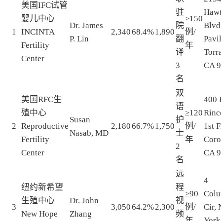
美国IFC试管
驻
Haw
婴儿中心
≥150
Dr. James
院
Blvd
1
INCINTA
2,340
68.4%
1,890
例/
P. Lin
翻
Pavi
Fertility
年
译
Torr
Center
3
CA 
名
双
美国RFC生
400 
语
殖中心
≥120
Rinc
Susan
护
2
Reproductive
2,180
66.7%
1,750
例/
1st F
Nasab, MD
士
Fertility
年
Coro
2
Center
CA 
名
远
4
纽约新希望
程
≥90
Col
生殖中心
Dr. John
视
3
3,050
64.2%
2,300
例/
Cir,
New Hope
Zhang
频
年
York