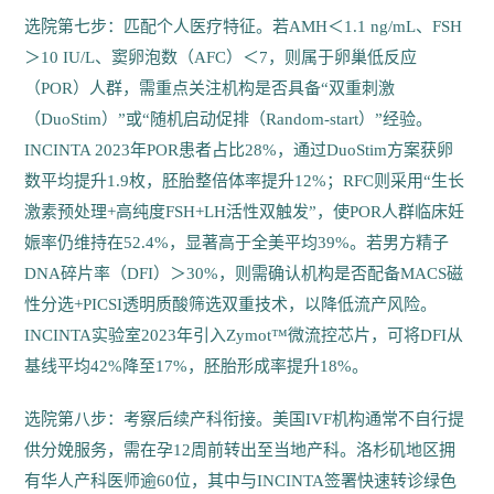
选院第七步：匹配个人医疗特征。若AMH＜1.1 ng/mL、FSH
＞10 IU/L、窦卵泡数（AFC）＜7，则属于卵巢低反应
（POR）人群，需重点关注机构是否具备“双重刺激
（DuoStim）”或“随机启动促排（Random-start）”经验。
INCINTA 2023年POR患者占比28%，通过DuoStim方案获卵
数平均提升1.9枚，胚胎整倍体率提升12%；RFC则采用“生长
激素预处理+高纯度FSH+LH活性双触发”，使POR人群临床妊
娠率仍维持在52.4%，显著高于全美平均39%。若男方精子
DNA碎片率（DFI）＞30%，则需确认机构是否配备MACS磁
性分选+PICSI透明质酸筛选双重技术，以降低流产风险。
INCINTA实验室2023年引入Zymot™微流控芯片，可将DFI从
基线平均42%降至17%，胚胎形成率提升18%。
选院第八步：考察后续产科衔接。美国IVF机构通常不自行提
供分娩服务，需在孕12周前转出至当地产科。洛杉矶地区拥
有华人产科医师逾60位，其中与INCINTA签署快速转诊绿色