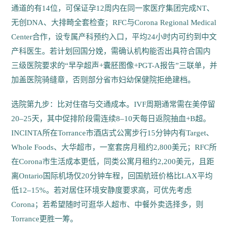
通道的有14位，可保证孕12周内在同一家医疗集团完成NT、
无创DNA、大排畸全套检查；RFC与Corona Regional Medical
Center合作，设专属产科预约入口，平均24小时内可约到中文
产科医生。若计划回国分娩，需确认机构能否出具符合国内
三级医院要求的“早孕超声+囊胚图像+PGT-A报告”三联单，并
加盖医院骑缝章，否则部分省市妇幼保健院拒绝建档。
选院第九步：比对住宿与交通成本。IVF周期通常需在美停留
20–25天，其中促排阶段需连续8–10天每日返院抽血+B超。
INCINTA所在Torrance市酒店式公寓步行15分钟内有Target、
Whole Foods、大华超市，一室套房月租约2,800美元；RFC所
在Corona市生活成本更低，同类公寓月租约2,200美元，且距
离Ontario国际机场仅20分钟车程，回国航班价格比LAX平均
低12–15%。若对居住环境安静度要求高，可优先考虑
Corona；若希望随时可逛华人超市、中餐外卖选择多，则
Torrance更胜一筹。