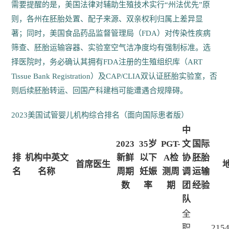
需要提醒的是，美国法律对辅助生殖技术实行“州法优先”原
则，各州在胚胎处置、配子来源、双亲权利归属上差异显
著；同时，美国食品药品监督管理局（FDA）对传染性疾病
筛查、胚胎运输容器、实验室空气洁净度均有强制标准。选
择医院时，务必确认其拥有FDA注册的生殖组织库（ART
Tissue Bank Registration）及CAP/CLIA双认证胚胎实验室，否
则后续胚胎转运、回国产科建档可能遭遇合规障碍。
2023美国试管婴儿机构综合排名（面向国际患者版）
中
2023
35岁
PGT-
文
国际
排
机构中英文
新鲜
以下
A检
协
胚胎
首席医生
名
名称
周期
妊娠
测周
调
运输
数
率
期
团
经验
队
全
职
215