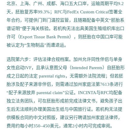
北京、上海、广州、成都、海口五大口岸，运输周期平均9.2
天，胚胎复苏率99.3%；RFC与FedEx Custom Critical签署全
年合约，可提供门到门温控监管，且随箱配备中英文“胚胎系
谱证明”便于海关核验。若机构无法出具美国生殖组织库出口
许可（Export Tissue Bank Permit），则胚胎在中国口岸可能
被认定为“生物制品”而遭退运。
选院第六步：评估法律合规档案。加州允许同性伴侣与单身
女性启动IVF，且承认意图父母（Intended Parents）自胚胎形
成之日起的法定 parental rights，无需额外法院流程；但若胚
胎涉及配子来源非伴侣，则需通过加州家庭法第7613条进行
“配子来源放弃 parental claim”公证。INCINTA与RFC均配备
独立法务团队，可在胚胎形成前完成法律文书，避免孩子出
生后无法顺利办理美国出生纸与中国旅行证。若机构无法提
供模板合同的中文对照版，建议另行聘请加州家庭法律师，
费用约每小时350–450美元，通常2小时内可完成审阅。