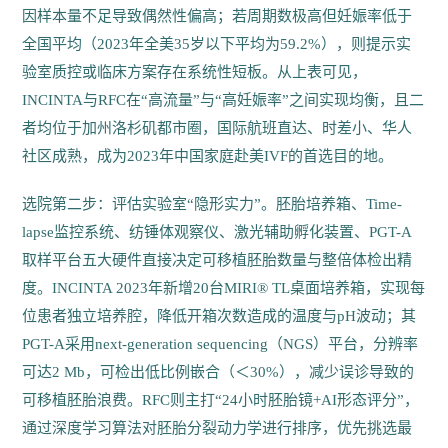
因样本量不足导致偶然性偏高；若周期数极高但妊娠率低于
全国平均（2023年全美35岁以下平均为59.2%），则提示实
验室质控或临床方案存在系统性短板。从上表可见，
INCINTA与RFC在“高流量”与“高妊娠率”之间实现均衡，且二
者均位于加州洛杉矶都市圈，国际航班直达、时差小、华人
社区成熟，成为2023年中国家庭赴美IVF的首选目的地。
选院第二步：评估实验室“隐形实力”。胚胎培养箱、Time-
lapse监控系统、纺锤体观察仪、激光辅助孵化装置、PGT-A
取样平台五大硬件直接决定可移植胚胎数量与整倍体检出精
度。INCINTA 2023年新增20台MIRI® TL桌面培养箱，实现每
位患者独立培养腔，降低开箱次数造成的温度与pH波动；其
PGT-A采用next-generation sequencing（NGS）平台，分辨率
可达2 Mb，可检出低比例嵌合（＜30%），减少误诊导致的
可移植胚胎浪费。RFC则主打“24小时胚胎镜+AI形态评分”，
通过深度学习算法对胚胎分裂动力学进行排序，优先挑选最