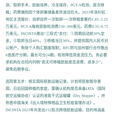
测、取卵手术、胚胎培养、冷冻保存、PGT-A检测、首次移
植；药费端则因个体卵巢储备差异波动巨大。2023年洛杉矶
地区主流报价：自卵自怀一次取卵+一次移植套餐约1.85–2.25
万美元，PGT-A每枚胚胎检测费250–300美元，药费0.35–0.75
万美元。INCINTA推出“三段式”支付：①周期启动前30%定
金，②取卵当日40%，③移植当日30%，并提供国内人民币对
公账户，免除个人购汇额度限制；RFC则与加州银行合作推出
0息医疗分期，最长可分24期，有效降低现金流压力。务必要
求机构在合同内列明“若无可移植胚胎是否退费、退多少”，
避免后期争议。
选院第五步：核实国际胚胎运输记录。计划将胚胎暂存美
国、日后回国移植的家庭，需确认机构是否具备IATA（国际
航空运输协会）认证的液氮干式运输罐（Dry Shipper），并
熟悉中国海关《出入境特殊物品卫生检疫管理办法》。
INCINTA 2023年共发出152批次跨境胚胎运输，目的地涵盖