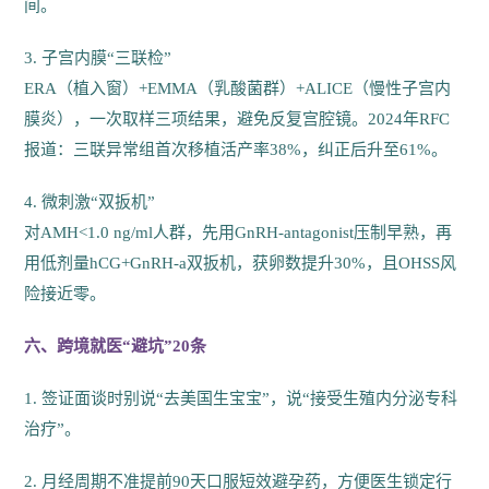
间。
3. 子宫内膜“三联检”
ERA（植入窗）+EMMA（乳酸菌群）+ALICE（慢性子宫内
膜炎），一次取样三项结果，避免反复宫腔镜。2024年RFC
报道：三联异常组首次移植活产率38%，纠正后升至61%。
4. 微刺激“双扳机”
对AMH<1.0 ng/ml人群，先用GnRH-antagonist压制早熟，再
用低剂量hCG+GnRH-a双扳机，获卵数提升30%，且OHSS风
险接近零。
六、跨境就医“避坑”20条
1. 签证面谈时别说“去美国生宝宝”，说“接受生殖内分泌专科
治疗”。
2. 月经周期不准提前90天口服短效避孕药，方便医生锁定行