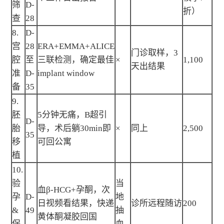
筛
D-
折）
查
28
8.
D-
宫
28
ERA+EMMA+ALICE
门诊取样，3
腔
至
三联检测，确定最佳
×
1,100
天出结果
准
D-
implant window
备
35
9.
胚
5分钟无痛，B超引
D-
胎
导，术后躺30min即
×
同上
2,500
35
移
可回公寓
植
10.
验
当
血β-HCG+孕酮，次
孕
D-
地
日视频看结果，快递
诊所远程随访
200
&
49
抽
黄体酮凝胶回国
保
血