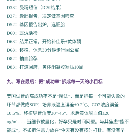
D33：受精短信（ICSI结果）
D37：囊胚报告，决定做基因筛查
D52：基因报告出炉，选胚胎
D60：ERA活检
D63：结果正常，开始补佳乐+黄体酮
D68：移植，休息30分钟步行回公寓
D82：抽血验孕
D83：打道回府，黄体酮凝胶塞满10周
九、写在最后：把“成功率”拆成每一天的小目标
美国试管的高成功率不是“魔法”，而是把每一个可能失败的
环节都做成SOP：培养液温度误差±0.2℃、CO2浓度误差
±0.5%、移植导管角度30°-45°、术后黄体酮血值≥20
ng/ml……当细节被量化，好孕只是时间问题。与其焦虑“能不
能成”，不如把注意力放在“今天有没有按时打针、有没有早