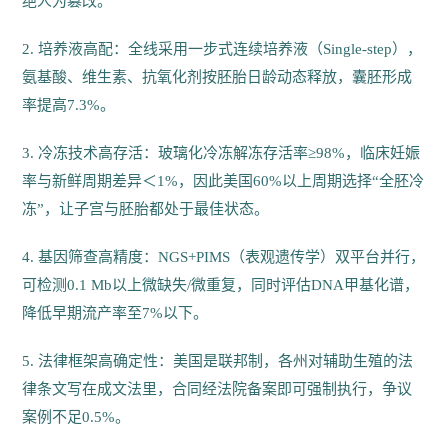
绝人为篡改。
2. 培养液高配：全线采用一步式连续培养液（Single-step），
氨基酸、维生素、抗氧化剂按胚胎日龄动态释放，囊胚形成
率提高7.3%。
3. 冷冻技术高存活：玻璃化冷冻解冻存活率≥98%，临床妊娠
率与新鲜周期差异＜1%，因此美国60%以上周期选择“全胚冷
冻”，让子宫与胚胎都处于最佳状态。
4. 基因筛查高精度：NGS+PIMS（表观遗传学）双平台并行，
可检测0.1 Mb以上微缺失/微重复，同时评估DNA甲基化谱，
降低早期流产率至7%以下。
5. 法律框架高确定性：美国是联邦制，各州对辅助生殖的法
律条文写在成文法里，合同经法院备案即可强制执行，争议
案例不足0.5%。