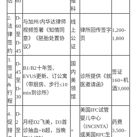
估
60
殖
科
2.
D-
与加州/内华达律师
线
法
60
视频签署《知情同
上
律所回传签字
1,200-
律
至
意》《胚胎处置协
公
页
1,800
签
D-
议》
证
约
45
3.
D-
国
签
B1/B2十年签、
45
内
签证
证
EVUS更新、订公寓
诊所提供《就
至
美
160+机
&
（带厨房、步行≤10
医邀请函》
D-
领
酒3,000
行
min到诊所）
30
馆
程
美国IFC试管
4.
D-
婴儿中心
促
2
月经D2飞美，D3首
药费
（INCINTA）
排
至
诊抽血+B超，当晚
×
3,500-
或美国RFC生