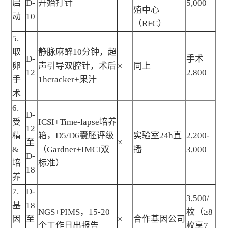
启
D-
开始打针
5,000
殖中心
动
10
（RFC）
5.
取
静脉麻醉10分钟，超
D-
手术
卵
声引导双腔针，术后
×
同上
12
2,800
手
1hcracker+果汁
术
6.
D-
受
ICSI+Time-lapse培养
12
精
箱，D5/D6囊胚评级
实验室24h直
2,200-
至
×
&
（Gardner+IMCI双
播
3,000
D-
培
标准）
18
养
7.
D-
3,500/
基
18
NGS+PIMS，15-20
枚（≥8
因
至
×
合作基因公司
个工作日出报告
枚享7