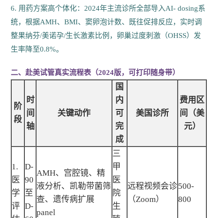
6. 用药方案高个体化：2024年主流诊所全部导入AI- dosing系
统，根据AMH、BMI、窦卵泡计数、既往促排反应，实时调
整果纳芬/美诺孕/生长激素比例，卵巢过度刺激（OHSS）发
生率降至0.8%。
二、赴美试管真实流程表（2024版，可打印随身带）
国
时
内
费用区
阶
间
关键动作
可
美国诊所
间（美
段
轴
完
元）
成
三
1.
D-
甲
AMH、宫腔镜、精
医
90
医
液分析、凯勒带菌筛
远程视频会诊
500-
学
至
院
查、遗传病扩展
（Zoom）
800
评
D-
生
panel