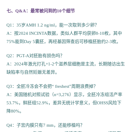
七、Q&A：最常被问到的10个细节
Q1：35岁AMH 1.2 ng/ml，能一次取到多少卵？
A：按2024 INCINTA数据，类似人群平均获卵8-10枚，其中
75%能到Day 5囊胚，再经基因筛查后可移植胚胎约2-3枚。
Q2：PGT-A对胚胎有损伤吗？
A：2024年激光打孔+1-2个滋养层细胞是主流，长期随访出生
缺陷率与自然妊娠无差异。
Q3：全胚冷冻会不会把“ freshest”周期浪费掉？
A：美国随机对照试验（n=3,276）显示，全胚冷冻组活产率
53.7%，鲜胚组52.9%，差异无统计学意义，但OHSS风险下
降80%。
Q4：子宫内膜只有7 mm，还能移植吗？