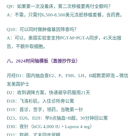
Q9：如果第一次没着床，第二次移植要再付全额吗？
A：不需，只需付6,500-8,500美元冻胚移植套餐，含药费。
Q10：可以同时做肿瘤基因筛查吗？
A：可以，美国实验室支持PGT-M+PGT-A同步，45天出报
告，不额外取细胞。
八、2024时间轴模板（直接抄作业）
月经D1：国内抽血查E2、P、FSH、LH，B超数窦卵泡→微信
发美国护士
D2：收到调降方案，快递避孕药服用21天
D18：飞洛杉矶，入住诊所旁公寓
D19：首诊，签字，领药，当晚第一针
D23、D26、D29：早8点抽血+B超，30分钟回公寓
D30：夜针（hCG 4,000 IU + Lupron 4 mg）
D32：取卵，丈夫同步留精