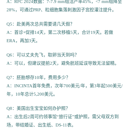
A：RFC 2024数据：7-7.9 mm组活产率45%，<7 mm组降至
28%，可通过PRP、粒细胞集落刺激因子宫腔灌注提升。
Q5：赴美两次总共需要请几天假？
A：首诊+促排14天，第二次移植5天，合计19天。若做
ERA，再加3天。
Q6：可以丈夫先飞，取卵当天到吗？
A：可以，但建议提前2天，避免航班延误导致无法留精。
Q7：胚胎想存10年，费用多少？
A：INCINTA首年免费，次年700美元/年，第3年起500美元/
年，10年总计5,200美元。
Q8：美国出生宝宝如何办护照？
A：出生后2周可约领事馆“旅行证”或护照，需父母双方到
场，带结婚证、出生纸、DS-11表。