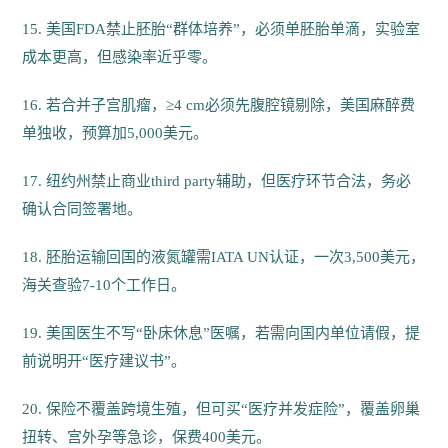
15. 美国FDA禁止胚胎“群体培养”，必须单胚胎单滴，实验室
成本更高，但感染率近乎零。
16. 若合并子宫肌瘤，≥4 cm必须先腹腔镜剔除，美国麻醉费
单独收，预算加5,000美元。
17. 纽约州禁止商业third party辅助，但医疗环节合法，务必
确认合同签署地。
18. 胚胎运输回国的液氮罐需IATA UN认证，一次3,500美元，
海关查验7-10个工作日。
19. 美国医生不写“卧床休息”医嘱，若需向国内单位请假，提
前说明开“医疗建议书”。
20. 保险不覆盖跨境生殖，但可买“医疗并发症险”，覆盖卵巢
扭转、宫外孕等急诊，保费400美元。