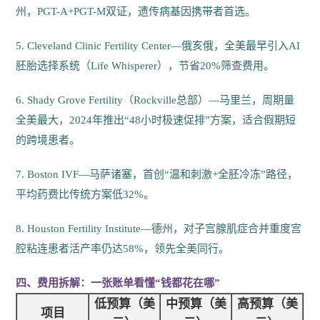
州，PGT-A+PGT-M双证，遗传病基因携带者首选。
5. Cleveland Clinic Fertility Center—俄亥俄，全美最早引入AI
胚胎选择系统（Life Whisperer），节省20%筛查费用。
6. Shady Grove Fertility（Rockville总部）—马里兰，周期量
全美最大，2024年推出“48小时极速促排”方案，适合假期短
的跨境患者。
7. Boston IVF—马萨诸塞，首创“温和刺激+全胚冷冻”路径，
平均药费比传统方案低32%。
8. Houston Fertility Institute—德州，对子宫腺肌症合并重度宫
腔粘连患者活产率仍达58%，领先全美同行。
四、费用拆解：一张账单看懂“钱都花在哪”
低预算（美
中预算（美
高预算（美
项目