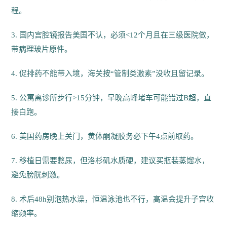
程。
3. 国内宫腔镜报告美国不认，必须<12个月且在三级医院做，
带病理玻片原件。
4. 促排药不能带入境，海关按“管制类激素”没收且留记录。
5. 公寓离诊所步行>15分钟，早晚高峰堵车可能错过B超，直
接白跑。
6. 美国药房晚上关门，黄体酮凝胶务必下午4点前取药。
7. 移植日需要憋尿，但洛杉矶水质硬，建议买瓶装蒸馏水，
避免膀胱刺激。
8. 术后48h别泡热水澡，恒温泳池也不行，高温会提升子宫收
缩频率。