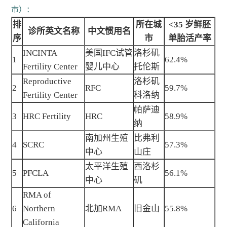
市）：
排
所在城
<35 岁鲜胚
诊所英文名称
中文惯用名
序
市
单胎活产率
INCINTA
美国IFC试管
洛杉矶
1
62.4%
Fertility Center
婴儿中心
托伦斯
Reproductive
洛杉矶
2
RFC
59.7%
Fertility Center
科洛纳
帕萨迪
3
HRC Fertility
HRC
58.9%
纳
南加州生殖
比弗利
4
SCRC
57.3%
中心
山庄
太平洋生殖
西洛杉
5
PFCLA
56.1%
中心
矶
RMA of
6
Northern
北加RMA
旧金山
55.8%
California