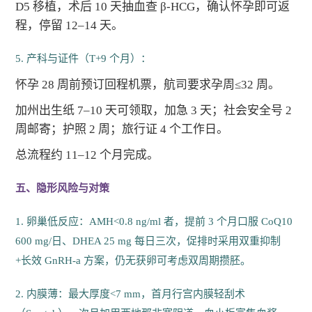
D5 移植，术后 10 天抽血查 β-HCG，确认怀孕即可返
程，停留 12–14 天。
5. 产科与证件（T+9 个月）：
怀孕 28 周前预订回程机票，航司要求孕周≤32 周。
加州出生纸 7–10 天可领取，加急 3 天；社会安全号 2
周邮寄；护照 2 周；旅行证 4 个工作日。
总流程约 11–12 个月完成。
五、隐形风险与对策
1. 卵巢低反应：AMH<0.8 ng/ml 者，提前 3 个月口服 CoQ10
600 mg/日、DHEA 25 mg 每日三次，促排时采用双重抑制
+长效 GnRH-a 方案，仍无获卵可考虑双周期攒胚。
2. 内膜薄：最大厚度<7 mm，首月行宫内膜轻刮术