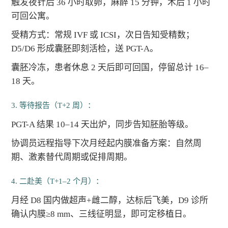
触发夜针后 36 小时取卵，麻醉 15 分钟，术后 1 小时
可回公寓。
受精方式：常规 IVF 或 ICSI，次日告知受精数；
D5/D6 形成囊胚即刻活检，送 PGT-A。
囊胚冷冻，患者休息 2 天后即可回国，停留总计 16–
18 天。
3. 等待报告（T+2 周）：
PGT-A 结果 10–14 天出炉，同步告知胚胎等级。
协调员远程指导下次月经起内膜准备方案：自然周
期、激素替代周期或促排周期。
4. 二赴美（T+1–2 个月）：
月经 D8 国内做超声+雌二醇，达标后飞美，D9 诊所
确认内膜≥8 mm、三线征明显，即可定移植日。