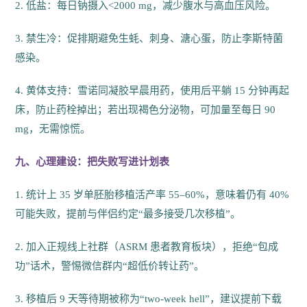
2. 低盐：每日钠摄入<2000 mg，减少腹水与高血压风险。
3. 禁生冷：促排期避免生蚝、刺身、溏心蛋，防止李斯特菌
感染。
4. 黄体支持：雪诺同凝胶早晨用药，使用后平躺 15 分钟再起
床，防止药栓掉出；若出现褐色分泌物，可加量至每日 90
mg，无需惊慌。
九、心理建设：把失败写进计划表
1. 统计上 35 岁单胚胎移植活产率 55–60%，意味着仍有 40%
可能失败，提前与伴侣约定“最多接受几次移植”。
2. 加入正规线上社群（ASRM 患者教育板块），拒绝“包成
功”话术，警惕微信群内“超低价转让药”。
3. 移植后 9 天等待期被称为“two-week hell”，建议提前下载