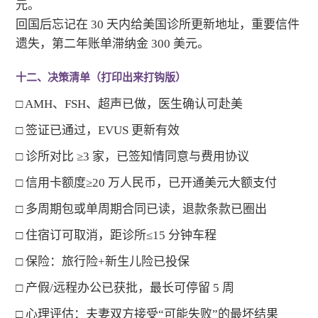
元。
回国后忘记在 30 天内给美国诊所更新地址，重要信件
遗失，第二年账单滞纳金 300 美元。
十二、决策清单（打印出来打钩版）
□ AMH、FSH、超声已做，医生确认可赴美
□ 签证已通过，EVUS 更新有效
□ 诊所对比 ≥3 家，已签知情同意与费用协议
□ 信用卡额度≥20 万人民币，已开通美元大额支付
□ 多周期包或单周期合同已读，退款条款已圈出
□ 住宿订可取消，距诊所≤15 分钟车程
□ 保险：旅行险+新生儿险已投保
□ 产假/远程办公已获批，最长可停留 5 周
□ 心理评估：夫妻双方接受“可能失败”的最坏结果