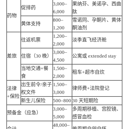
3,000–
果纳芬、美诺孕、西曲
促排药
6,000
肽
药物
800–
雪诺同、孕酮片、黄体
黄体支持
1,200
酮油剂
1,200–
往返机票
淡季直飞经济舱
2,000
3,000–
差旅
住宿（30 晚）
公寓或 extended stay
4,500
当地交通+餐
1,500–
租车+超市自炊
食
2,000
出生前令/亲子
1,500–
律师费+法院登记
法律
权文件
3,000
+保险
新生儿保险
500–800
30 天短期险
3,000–
多周期移植、宫腔镜、
预备金（应急）
5,000
感冒血检
48,000–
合计
单周期自卵自怀