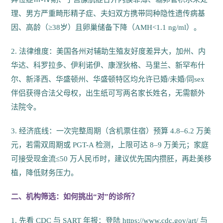
理、男方严重畸形精子症、夫妇双方携带同种隐性遗传病基
因、高龄（≥38岁）且卵巢储备下降（AMH<1.1 ng/ml）。
2. 法律维度：美国各州对辅助生殖友好度差异大，加州、内
华达、科罗拉多、伊利诺伊、康涅狄格、马里兰、新罕布什
尔、新泽西、华盛顿州、华盛顿特区均允许已婚/未婚/同sex
伴侣获得合法父母权，出生纸可写两名家长姓名，无需额外
法院令。
3. 经济底线：一次完整周期（含机票住宿）预算 4.8–6.2 万美
元，若需双周期或 PGT-A 检测，上限可达 8–9 万美元；家庭
可接受现金流≤50 万人民币时，建议优先国内攒胚，再赴美移
植，降低财务压力。
二、机构筛选：如何挑出“对”的诊所？
1. 先看 CDC 与 SART 年报：登陆 https://www.cdc.gov/art/ 与