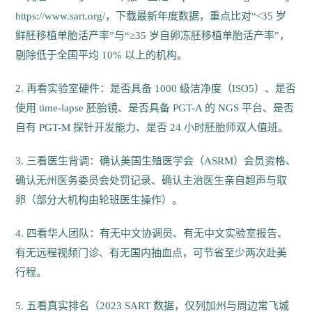
https://www.sart.org/，下载最新年度数据，重点比对“<35 岁
鲜胚移植单胎活产率”与“≥35 岁自卵冻胚移植单胎活产率”，
剔除低于全国平均 10% 以上的机构。
2. 再看实验室硬件：是否具备 1000 级洁净度（ISO5）、是否
使用 time-lapse 胚胎镜、是否具备 PGT-A 的 NGS 平台、是否
自有 PGT-M 探针开发能力、是否 24 小时胚胎师双人值班。
3. 三看医生背调：确认美国生殖医学会（ASRM）会员资格、
确认无州医务委员会处罚记录、确认主治医生亲自超声与取
卵（部分大机构由轮班医生操作）。
4. 四看华人团队：有无中文协调员、有无中文实验室报告、
有无远程视频门诊、有无国内抽血点，可节省至少两次赴美
行程。
5. 五看真实排名（2023 SART 数据，仅列加州与周边常飞城