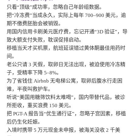
只看“顶级”成功率，忽略自己年龄组数据。
把“冷冻费”当成永久，实际上每年 700–900 美元，逾
期不缴费胚胎会被销毁。
用国内信用卡刷美元医疗费，忘记开通“3D 验证”，导
致大额支付失败，耽误促排启动。
移植当天才买机票，航班延误错过黄体酮最佳用药时
间。
老公只请 3 天假，取卵日无法出现，被迫使用冷冻精
子，受精率下降 5–8%。
为了省钱住 Airbnb 无电梯公寓，取卵后腹水行走困
难，半夜叫救护车。
听说“美国用糖筛饮料太难喝”，国内带替代品，被诊
所拒收，重买浪费 150 美元。
把 PGT-A 报告当“优生通行证”，忽略子宫因素，移植
后仍生化妊娠。
入境时携带 5 万元现金未申报，被海关没收 2 千美