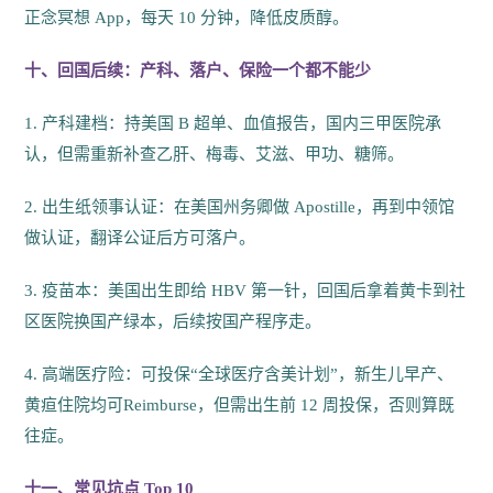
正念冥想 App，每天 10 分钟，降低皮质醇。
十、回国后续：产科、落户、保险一个都不能少
1. 产科建档：持美国 B 超单、血值报告，国内三甲医院承
认，但需重新补查乙肝、梅毒、艾滋、甲功、糖筛。
2. 出生纸领事认证：在美国州务卿做 Apostille，再到中领馆
做认证，翻译公证后方可落户。
3. 疫苗本：美国出生即给 HBV 第一针，回国后拿着黄卡到社
区医院换国产绿本，后续按国产程序走。
4. 高端医疗险：可投保“全球医疗含美计划”，新生儿早产、
黄疸住院均可Reimburse，但需出生前 12 周投保，否则算既
往症。
十一、常见坑点 Top 10