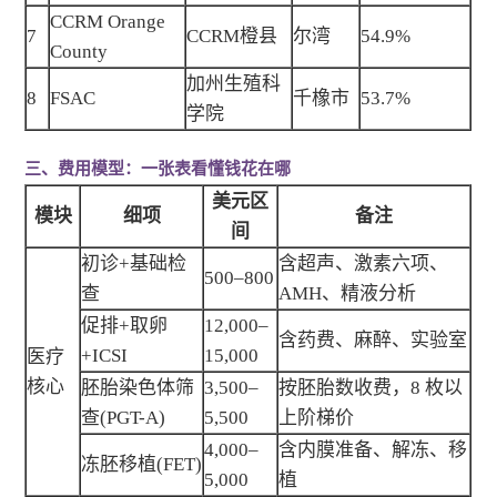
CCRM Orange
7
CCRM橙县
尔湾
54.9%
County
加州生殖科
8
FSAC
千橡市
53.7%
学院
三、费用模型：一张表看懂钱花在哪
美元区
模块
细项
备注
间
初诊+基础检
含超声、激素六项、
500–800
查
AMH、精液分析
促排+取卵
12,000–
含药费、麻醉、实验室
+ICSI
15,000
医疗
核心
胚胎染色体筛
3,500–
按胚胎数收费，8 枚以
查(PGT-A)
5,500
上阶梯价
4,000–
含内膜准备、解冻、移
冻胚移植(FET)
5,000
植