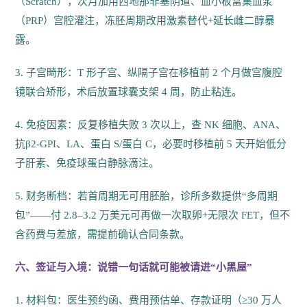
（Scratch），次月加用西地那非塞阴道、血小板富集血浆
（PRP）宫腔灌注，冻胚周期改用激素替代+延长雌二醇暴
露。
3. 子宫畸形：T 形子宫、纵隔子宫在移植前 2 个月做宫腹腔
镜联合矫形，术后放置球囊支架 4 周，防止粘连。
4. 免疫因素：反复移植失败 3 次以上，查 NK 细胞、ANA、
抗β2-GPI、LA、蛋白 S/蛋白 C，必要时移植前 5 天开始低分
子肝素、免疫球蛋白静脉滴注。
5. 财务断档：若首周期无可用胚胎，诊所多数提供“多周期
包”——付 2.8–3.2 万美元可再做一次取卵+无限次 FET，但不
含药费与差旅，需提前确认合同条款。
六、签证与入境：说错一句话就可能被请进“小黑屋”
1. 材料包：医生预约函、费用预估单、存款证明（≥30 万人