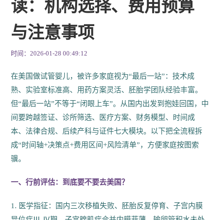
读：机构选择、费用预算
与注意事项
时间：2026-01-28 00:49:12
在美国做试管婴儿，被许多家庭视为“最后一站”：技术成
熟、实验室标准高、用药方案灵活、胚胎学团队经验丰富。
但“最后一站”不等于“闭眼上车”。从国内出发到抱娃回国，中
间要跨越签证、诊所筛选、医疗方案、财务模型、时间成
本、法律合规、后续产科与证件七大模块。以下把全流程拆
成“时间轴+决策点+费用区间+风险清单”，方便家庭按图索
骥。
一、行前评估：到底要不要去美国？
1. 医学指征：国内三次移植失败、胚胎反复停育、子宫内膜
异位症Ⅲ-Ⅳ期、子宫腺肌症合并内膜菲薄、输卵管积水未处