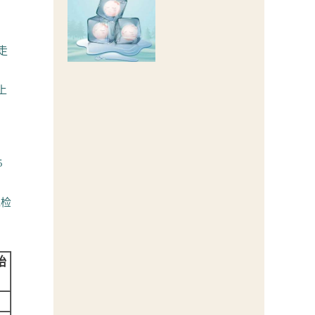
走
上
5
先检
胎