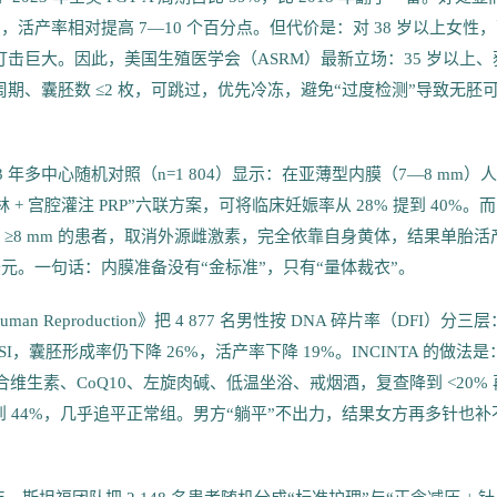
，活产率相对提高 7—10 个百分点。但代价是：对 38 岁以上女性
理打击巨大。因此，美国生殖医学会（ASRM）最新立场：35 岁以上、
首次周期、囊胚数 ≤2 枚，可跳过，优先冷冻，避免“过度检测”导致无胚
 年多中心随机对照（n=1 804）显示：在亚薄型内膜（7—8 mm）人
林 + 宫腔灌注 PRP”六联方案，可将临床妊娠率从 28% 提到 40%。而
膜 ≥8 mm 的患者，取消外源雌激素，完全依靠自身黄体，结果单胎活
 美元。一句话：内膜准备没有“金标准”，只有“量体裁衣”。
Reproduction》把 4 877 名男性按 DNA 碎片率（DFI）分三层
ICSI，囊胚形成率仍下降 26%，活产率下降 19%。INCINTA 的做法是
”，复合维生素、CoQ10、左旋肉碱、低温坐浴、戒烟酒，复查降到 <20% 
到 44%，几乎追平正常组。男方“躺平”不出力，结果女方再多针也补