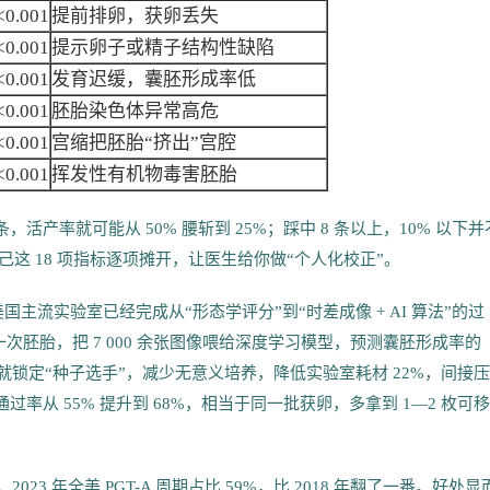
<0.001
提前排卵，获卵丢失
<0.001
提示卵子或精子结构性缺陷
<0.001
发育迟缓，囊胚形成率低
<0.001
胚胎染色体异常高危
<0.001
宫缩把胚胎“挤出”宫腔
<0.001
挥发性有机物毒害胚胎
 条，活产率就可能从 50% 腰斩到 25%；踩中 8 条以上，10% 以下并
这 18 项指标逐项摊开，让医生给你做“个人化校正”。
国主流实验室已经完成从“形态学评分”到“时差成像 + AI 算法”的过
分钟拍摄一次胚胎，把 7 000 余张图像喂给深度学习模型，预测囊胚形成率的
3 天就锁定“种子选手”，减少无意义培养，降低实验室耗材 22%，间接
通过率从 55% 提升到 68%，相当于同一批获卵，多拿到 1—2 枚可
23 年全美 PGT-A 周期占比 59%，比 2018 年翻了一番。好处显