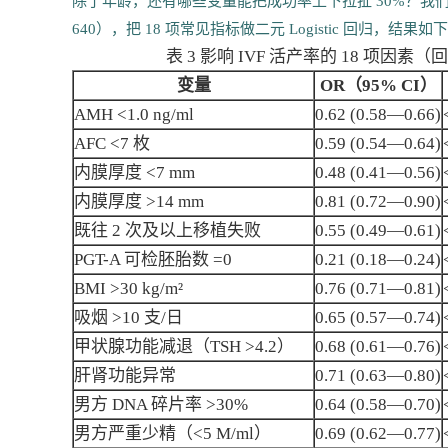
除了年龄，还有哪些变量能把成功率上下拉扯 30%？我们整理了 202
640），把 18 项常见指标做二元 Logistic 回归，结果如
表 3 影响 IVF 活产率的 18 项因素
变量
OR（95% CI）
AMH <1.0 ng/ml
0.62 (0.58—0.66)
AFC <7 枚
0.59 (0.54—0.64)
内膜厚度 <7 mm
0.48 (0.41—0.56)
内膜厚度 >14 mm
0.81 (0.72—0.90)
既往 2 次及以上移植失败
0.55 (0.49—0.61)
PGT-A 可检胚胎数 =0
0.21 (0.18—0.24)
BMI >30 kg/m²
0.76 (0.71—0.81)
吸烟 >10 支/日
0.65 (0.57—0.74)
甲状腺功能减退（TSH >4.2）
0.68 (0.61—0.76)
肝肾功能异常
0.71 (0.63—0.80)
男方 DNA 碎片率 >30%
0.64 (0.58—0.70)
男方严重少精（<5 M/ml）
0.69 (0.62—0.77)