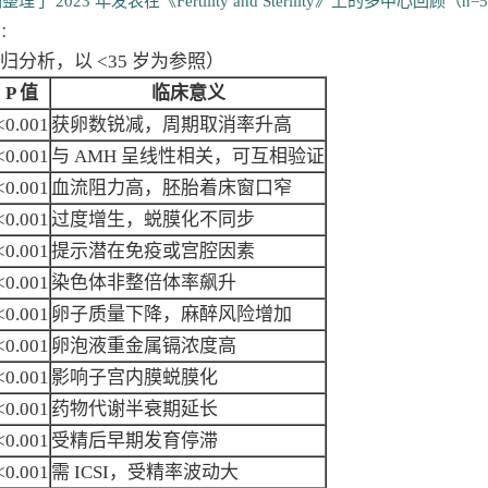
3 年发表在《Fertility and Sterility》上的多中心回顾（n=5
下：
（回归分析，以 <35 岁为参照）
P 值
临床意义
<0.001
获卵数锐减，周期取消率升高
<0.001
与 AMH 呈线性相关，可互相验证
<0.001
血流阻力高，胚胎着床窗口窄
<0.001
过度增生，蜕膜化不同步
<0.001
提示潜在免疫或宫腔因素
<0.001
染色体非整倍体率飙升
<0.001
卵子质量下降，麻醉风险增加
<0.001
卵泡液重金属镉浓度高
<0.001
影响子宫内膜蜕膜化
<0.001
药物代谢半衰期延长
<0.001
受精后早期发育停滞
<0.001
需 ICSI，受精率波动大