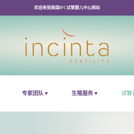
欢迎来到美国IFC试管婴儿中心网站
专家团队 ▾
生殖服务 ▾
试管百