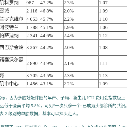
矶科罗纳
987
47.2%
2.3%
1.07
雪城
2 116
46.8%
2.0%
1.09
兰罗克维尔
4 053
45.7%
2.2%
1.10
冈波特兰
1 788
45.1%
1.9%
1.06
帕萨迪纳
2 341
44.6%
2.4%
1.12
西巴斯金岭
3 267
44.2%
2.0%
1.08
诸塞沃尔瑟
2 890
43.9%
2.1%
1.11
哥
3 705
43.5%
2.3%
1.13
矶市中心
1 456
43.1%
2.2%
1.09
指标，因为多胎妊娠伴随的早产、子痫、新生儿 ICU 费用会指数级上
≤2.5%，远低于全美平均 5.8%，可见“一次只移一个”已成为头部诊所的共识
表 2 级别的单胎数据，基本可以掉头走人。