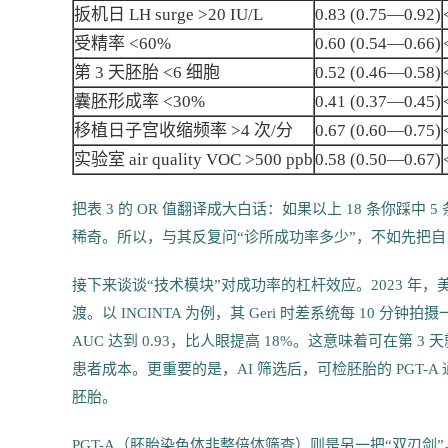
扳机日 LH surge >20 IU/L
0.83 (0.75—0.92)
受精率 <60%
0.60 (0.54—0.66)
第 3 天胚胎 <6 细胞
0.52 (0.46—0.58)
囊胚形成率 <30%
0.41 (0.37—0.45)
移植日子宫收缩频率 >4 次/分
0.67 (0.60—0.75)
实验室 air quality VOC >500 ppb
0.58 (0.50—0.67)
把表 3 的 OR 值翻译成大白话：如果以上 18 条你踩中 5
稀奇。所以，与其反复问“诊所成功率多少”，不如先把自己
接下来谈谈“技术模块”对成功率的杠杆效应。2023 年，美
渡。以 INCINTA 为例，其 Geri 时差系统每 10 
AUC 达到 0.93，比人眼提高 18%。这意味着可在第 
患者成本。更重要的是，AI 筛选后，可检胚胎的 PGT-A 
胚胎。
PGT-A（胚胎染色体非整倍体筛查）则是另一把“双刃剑”。20