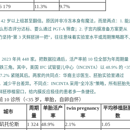
6 179
11.3%
9.7%
2 岁以上组甚至翻倍。原因并非冷冻本身有魔法，而是两点：1. 能
态评分达标、要么通过 PGT-A 筛查；2. 子宫内膜准备方案更从
仍坚持“第 3 天鲜胚拼一把”，往往意味着实验室水平或周期策略跟不
2023 年共 448 家。把数据拉通后，活产率前 10 位全部为年周期量
角。其中，美国 IFC 试管婴儿中心（INCINTA）以 48.9% 的 <3
 47.2% 紧随其后。两家的共同点：华裔主诊医生、胚胎实验室通过
验室，减少平台差异。不同点：INCINTA 采用“全冷冻”策略，所有胚胎
0% 鲜胚移植窗口，给内膜反应极佳的患者多一条捷径。
活产率前 10 诊所（<35 岁，单胎，自卵自怀）
周期
单胎活产
twin pregnancy
平均移植胚
城市
量
率
率
数
矶托伦斯
1 324
48.9%
2.1%
1.05