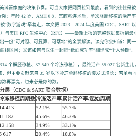
赴美试管家庭的决策节奏。可当大家把网页拉到最底，看到的往往是
你：年龄 42 岁、AMH 0.8、宫腔粘连术后，单次胚胎移植的活产
数字游戏”牵着走，本文把 2023—2024 年度美国 CDC、SART 
TA）与美国 RFC 生殖中心（RFC）——最新上报的完整数据集拆到最
出一份“可对照、可复算、可落地”的全景解读。读完你会知道：同
条曲线区间；又该如何与医生一起把“纸面成功率”翻译成“个人预期”。
 314 个鲜胚移植、37 549 个冷冻移植），最终活产 55 027 名新生儿
个百分点，但主要贡献来自 35 岁以下冷冻单胚移植的爆发式增长；若单看 4
平均数再漂亮，也未必是你的数。
年龄分层（CDC & SART 联合数据）
冷冻移植周期数
冷冻活产率
累计活产率/起始周期
14 413
52.1%
55.7%
11 182
45.6%
46.3%
12 158
34.9%
33.1%
6 617
20.4%
18.8%