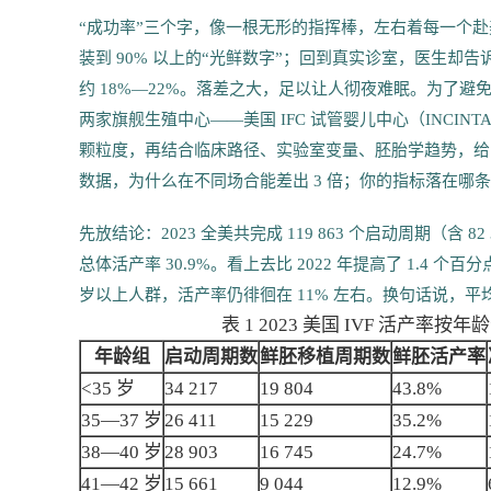
“成功率”三个字，像一根无形的指挥棒，左右着每一个
装到 90% 以上的“光鲜数字”；回到真实诊室，医生却告诉
约 18%—22%。落差之大，足以让人彻夜难眠。为了避免被“
两家旗舰生殖中心——美国 IFC 试管婴儿中心（INCIN
颗粒度，再结合临床路径、实验室变量、胚胎学趋势，给
数据，为什么在不同场合能差出 3 倍；你的指标落在哪
先放结论：2023 全美共完成 119 863 个启动周期（含 82
总体活产率 30.9%。看上去比 2022 年提高了 1.4 
岁以上人群，活产率仍徘徊在 11% 左右。换句话说，
表 1 2023 美国 IVF 活产率按
年龄组
启动周期数
鲜胚移植周期数
鲜胚活产率
<35 岁
34 217
19 804
43.8%
35—37 岁
26 411
15 229
35.2%
38—40 岁
28 903
16 745
24.7%
41—42 岁
15 661
9 044
12.9%