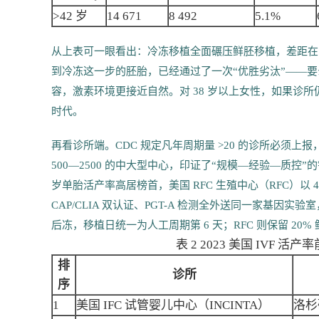
>42 岁
14 671
8 492
5.1%
从上表可一眼看出：冷冻移植全面碾压鲜胚移植，差距在 4
到冷冻这一步的胚胎，已经通过了一次“优胜劣汰”——要么形
容，激素环境更接近自然。对 38 岁以上女性，如果诊所
时代。
再看诊所端。CDC 规定凡年周期量 >20 的诊所必须上报，
500—2500 的中大型中心，印证了“规模—经验—质控”的铁三
岁单胎活产率高居榜首，美国 RFC 生殖中心（RFC）以
CAP/CLIA 双认证、PGT-A 检测全外送同一家基因实
后冻，移植日统一为人工周期第 6 天；RFC 则保留 2
表 2 2023 美国 IVF 
排
诊所
序
1
美国 IFC 试管婴儿中心（INCINTA）
洛杉