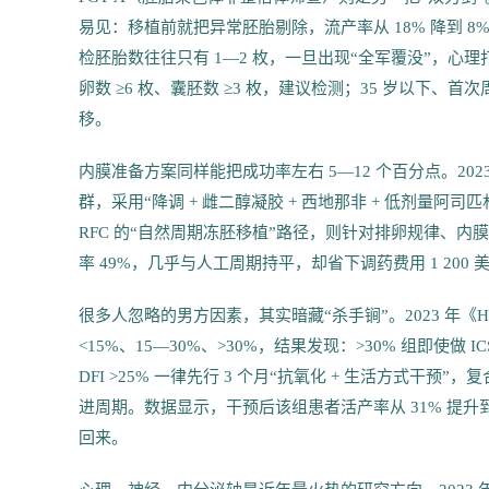
易见：移植前就把异常胚胎剔除，流产率从 18% 降到 8%
检胚胎数往往只有 1—2 枚，一旦出现“全军覆没”，心
卵数 ≥6 枚、囊胚数 ≥3 枚，建议检测；35 岁以下、
移。
内膜准备方案同样能把成功率左右 5—12 个百分点。2023
群，采用“降调 + 雌二醇凝胶 + 西地那非 + 低剂量阿司匹
RFC 的“自然周期冻胚移植”路径，则针对排卵规律、内
率 49%，几乎与人工周期持平，却省下调药费用 1 200
很多人忽略的男方因素，其实暗藏“杀手锏”。2023 年《Human 
<15%、15—30%、>30%，结果发现：>30% 组即使做 
DFI >25% 一律先行 3 个月“抗氧化 + 生活方式干预
进周期。数据显示，干预后该组患者活产率从 31% 提升
回来。