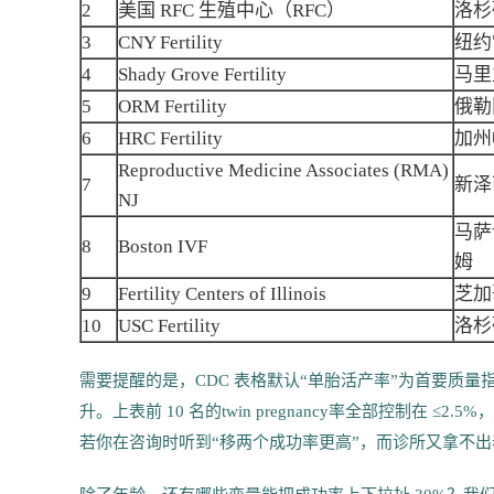
2
美国 RFC 生殖中心（RFC）
洛杉
3
CNY Fertility
纽约
4
Shady Grove Fertility
马里
5
ORM Fertility
俄勒
6
HRC Fertility
加州
Reproductive Medicine Associates (RMA)
7
新泽
NJ
马萨
8
Boston IVF
姆
9
Fertility Centers of Illinois
芝加
10
USC Fertility
洛杉
需要提醒的是，CDC 表格默认“单胎活产率”为首要质量
升。上表前 10 名的twin pregnancy率全部控制在 
若你在咨询时听到“移两个成功率更高”，而诊所又拿不出