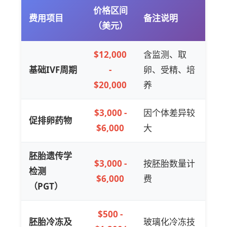
价格区间
费用项目
备注说明
（美元）
$12,000
含监测、取
基础IVF周期
-
卵、受精、培
$20,000
养
$3,000 -
因个体差异较
促排卵药物
$6,000
大
胚胎遗传学
$3,000 -
按胚胎数量计
检测
$6,000
费
（PGT）
$500 -
胚胎冷冻及
玻璃化冷冻技