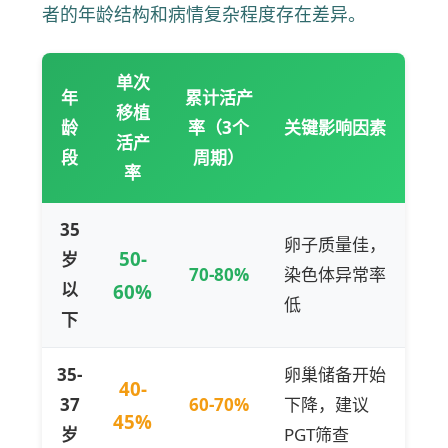
者的年龄结构和病情复杂程度存在差异。
单次
年
累计活产
移植
龄
率（3个
关键影响因素
活产
段
周期）
率
35
卵子质量佳，
50-
岁
70-80%
染色体异常率
以
60%
低
下
35-
卵巢储备开始
40-
37
60-70%
下降，建议
45%
岁
PGT筛查