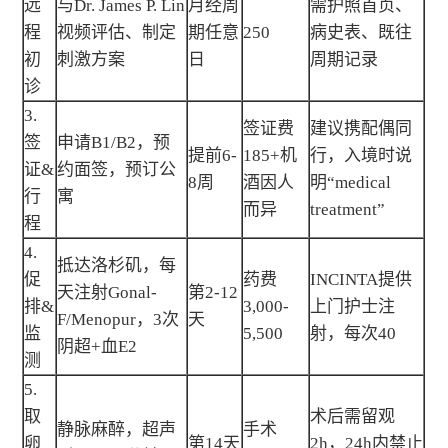
远
与Dr. James P. Lin
月经周
需护照首页、
程
视频评估、制定
期任意
250
病史表、既往
初
刺激方案
日
周期记录
诊
3.
签证费
建议携配偶同
签
申请B1/B2，预
提前6-
185+机
行，入境时说
证&
约面签，预订公
8周
酒因人
明“medical
行
寓
而异
treatment”
程
4.
抵达洛杉矶，每
促
药费
INCINTA提供
天注射Gonal-
第2-12
排&
3,000-
上门护士注
F/Menopur，3次
天
监
5,500
射，每次40
阴超+血E2
测
5.
取
术后需留观
静脉麻醉，超声
手术
卵
第14天
2h，24h内禁止