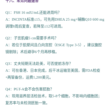
十六、常见问题速答
Q1：FSH 16 mIU/mL还能进周吗？
A：INCINTA标准≤15，可先用DHEA 25 mg+辅酶Q10 600 mg
调理8周后复查，若降至≤12可进周。
Q2：子宫肌瘤5 cm需要手术吗？
A：若位于肌壁间且凸向宫腔（ESGE Type 3-5），建议腹腔
镜剔除；术后避孕6个月再移植。
Q3：丈夫短期无法赴美，可否提前冻存？
A：可在香港、日本完成，后干冰运输至美国，需FDA检疫
+两管备份，运费1,200美元。
Q4：PGT-A会不会伤害胚胎？
A：现用滋养层活检技术，取5-8个细胞，不影响内细胞团；
复苏率与未检测胚胎一致。