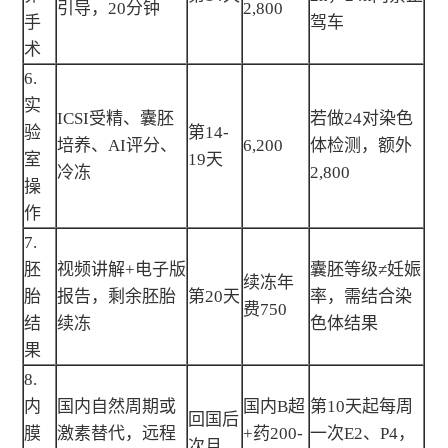
引导，20分钟
2,800
手
驾车
术
6.
实
ICSI受精、囊胚
若做24对染色
验
第14-
培养、AI评分、
6,200
体检测，额外
室
19天
冷冻
2,800
操
作
7.
胚
视频讲解+电子版
囊胚等级≠妊娠
续冻年
胎
报告，剩余胚胎
第20天
率，需结合染
费750
结
续冻
色体结果
果
8.
内
国内自然周期或
国内B超
第10天起每周
回国后
膜
激素替代，远程
+药200-
一次E2、P4，
次月