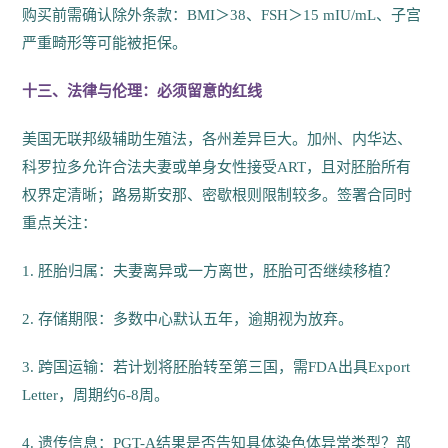
购买前需确认除外条款：BMI＞38、FSH＞15 mIU/mL、子宫
严重畸形等可能被拒保。
十三、法律与伦理：必须留意的红线
美国无联邦级辅助生殖法，各州差异巨大。加州、内华达、
科罗拉多允许合法夫妻或单身女性接受ART，且对胚胎所有
权界定清晰；路易斯安那、密歇根则限制较多。签署合同时
重点关注：
1. 胚胎归属：夫妻离异或一方离世，胚胎可否继续移植？
2. 存储期限：多数中心默认五年，逾期视为放弃。
3. 跨国运输：若计划将胚胎转至第三国，需FDA出具Export
Letter，周期约6-8周。
4. 遗传信息：PGT-A结果是否告知具体染色体异常类型？部