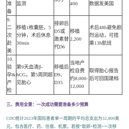
准
监测
400
数据发美国
备
9.
排卵后
二
移植1枚囊胚，5
术后48h避免剧
D5或
移植
次
分钟，术后休息
烈运动，可搭
激素替
2,200
赴
30min
乘13h航班
代D6
美
10.
当地产
验
第9天血清β-
移植后
检自费
取得胎心报告
孕&
hCG，第5周阴超
D9、
约8,000-
后可回国建档
产
见胎心
D35
12,000
检
三、费用全景：一次成功需要准备多少预算
CDC统计2023年国际患者单一周期的平均总支出为32,800美
元，包含医疗、药、住宿、机票。若按“取卵+检测+一次移