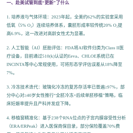
一、赴美试管到底“更新”了什么
1. 培养液与气体环境：2023年起，全美约62%的实验室采用
低氧（5% O₂）连续培养体系，囊胚形成率较传统20% O₂提
高6.9%，这一改进对高龄女性尤为显著。
2. 人工智能（AI）胚胎评估：FDA将AI软件归类为Class II医
疗设备，目前通过510(k)认证的Eeva、CHLOE系统已在
INCINTA等中心常规使用，可将形态学评估误差从18%降至
7%。
3. 冷冻技术迭代：玻璃化冷冻的复苏存活率已普遍≥97%，部
分中心对≥40岁女性推行“全胚冷冻+后续单胚移植”策略，临
床妊娠率提升且产科并发症下降。
4. 移植窗精准化：基于238个RNA位点的子宫内膜容受性分析
（ERA/ERPeak）进入医保商保目录，部分保险覆盖70%费