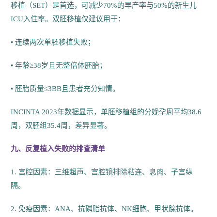
移植（SET）是首选，可减少70%的早产率与50%的新生儿
ICU入住率。双胚移植仅建议用于：
• 连续两次单胚移植失败；
• 年龄≥38岁且无整倍体胚胎；
• 胚胎质量≤3BB且患者充分知情。
INCINTA 2023年数据显示，单胚移植组的分娩孕周平均38.6
周，双胚组35.4周，差异显著。
九、反复植入失败的排查清单
1. 宫腔因素：三维超声、宫腔镜排除粘连、息肉、子宫纵
隔。
2. 免疫因素：ANA、抗磷脂抗体、NK细胞、甲状腺抗体。