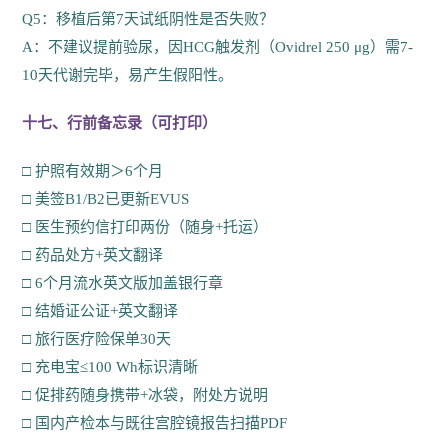
Q5：移植后第7天试纸阴性是否失败？
A：不建议提前验尿，因HCG触发剂（Ovidrel 250 μg）需7-
10天代谢完毕，易产生假阳性。
十七、行前备忘录（可打印）
□ 护照有效期＞6个月
□ 美签B1/B2已更新EVUS
□ 医生预约信打印两份（随身+托运）
□ 药品处方+英文翻译
□ 6个月流水英文版加盖银行章
□ 结婚证公证+英文翻译
□ 旅行医疗险保单30天
□ 充电宝≤100 Wh标识清晰
□ 促排药随身携带+冰袋，附处方说明
□ 国内产检本与既往宫腔镜报告扫描PDF