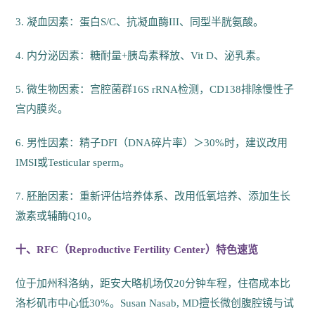
3. 凝血因素：蛋白S/C、抗凝血酶III、同型半胱氨酸。
4. 内分泌因素：糖耐量+胰岛素释放、Vit D、泌乳素。
5. 微生物因素：宫腔菌群16S rRNA检测，CD138排除慢性子
宫内膜炎。
6. 男性因素：精子DFI（DNA碎片率）＞30%时，建议改用
IMSI或Testicular sperm。
7. 胚胎因素：重新评估培养体系、改用低氧培养、添加生长
激素或辅酶Q10。
十、RFC（Reproductive Fertility Center）特色速览
位于加州科洛纳，距安大略机场仅20分钟车程，住宿成本比
洛杉矶市中心低30%。Susan Nasab, MD擅长微创腹腔镜与试