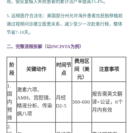
用，使反复植入失败患者的累计活产率提高15.4%。
5. 远程医疗合法化：美国部分州允许海外患者在胚胎移植前
通过视频问诊建立医患关系，减少至少一次赴美行程，整体
节省7-10天。
二、完整流程拆解（以INCINTA为例）
费用区
阶
时间节
关键动作
间（美
注意事项
段
点
元）
1.
激素六项、
国
报告需英文翻
AMH、宫腔镜、
月经
内
300-600
译+公证，6个
精液分析、传染
D2-5
预
月内有效
病八项
筛
2.