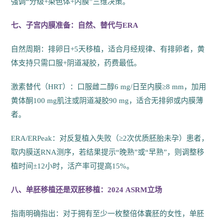
强调“分级+染色体+内膜”三维决策。
七、子宫内膜准备：自然、替代与ERA
自然周期：排卵日+5天移植，适合月经规律、有排卵者，黄
体支持只需口服+阴道凝胶，药费最低。
激素替代（HRT）：口服雌二醇6 mg/日至内膜≥8 mm，加用
黄体酮100 mg肌注或阴道凝胶90 mg，适合无排卵或内膜薄
者。
ERA/ERPeak：对反复植入失败（≥2次优质胚胎未孕）患者，
取内膜送RNA测序，若结果提示“晚熟”或“早熟”，则调整移
植时间±12小时，活产率可提高15%。
八、单胚移植还是双胚移植：2024 ASRM立场
指南明确指出：对于拥有至少一枚整倍体囊胚的女性，单胚