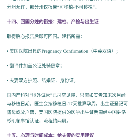
分州允许，部分州仅报告“可移植/不可移植”。
十四、回国分娩的衔接：建档、产检与出生证
取得胎心报告后即可回国。建档所需：
• 美国医院出具的Pregnancy Confirmation（中英双语）；
• 翻译件加盖公证处骑缝章；
• 夫妻双方护照、结婚证、身份证。
国内产科对“境外试管”已司空见惯，只需如实告知末次月经
与移植日期，医生会按移植日-17天推算孕周。出生证登记可
随母或父户籍，美国医院提供的医学出生证明需经中国驻洛
杉矶领事馆认证，流程约两周。
十五、心理与时间成本：给夫妻的实用建议