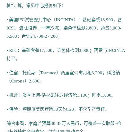
植”计算，常见中心报价如下：
• 美国IFC试管婴儿中心（INCINTA）：基础套餐18,900，含
ICSI、囊胚培养、一年冷冻；染色体检测2,800；药费3,000-
5,500；合计24,700-27,200。
• RFC：基础套餐17,500，染色体检测3,000；药费与INCINTA
持平。
• 住宿：托伦斯（Torrance）两居室公寓月租3,200；科洛纳
（Corona）2,600。
• 机票：淡季上海-洛杉矶往返经济舱1,100；旺季1,800。
• 保险：短期旅美医疗险30天约120，不含孕产责任。
综合来看，家庭若预算30-35万人民币，可覆盖一次取卵+检
测+移植的全部支出，并留10%机动资金。