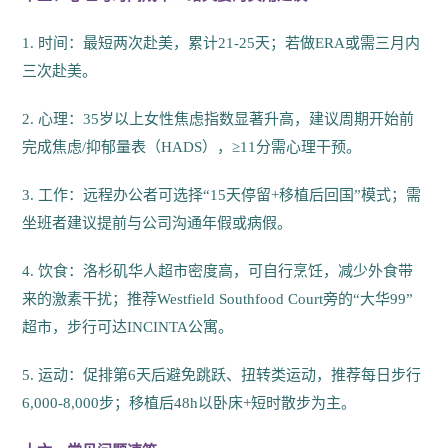
1. 时间：最短两次赴美，累计21-25天；若做ERA或需三月内
三次赴美。
2. 心理：35岁以上女性焦虑指数显著升高，建议周期开始前
完成焦虑/抑郁量表（HADS），≥11分需心理干预。
3. 工作：远程办公者可选择“15天停留+移植后回国”模式；需
坐班者建议提前与公司沟通年假或病假。
4. 饮食：洛杉矶华人超市密度高，可自行烹饪，减少外食带
来的激素干扰；推荐Westfield Southfood Court旁的“大华99”
超市，步行可达INCINTA公寓。
5. 运动：促排第6天后避免跳跃、扭转类运动，推荐每日步行
6,000-8,000步；移植后48h以卧床+短时散步为主。