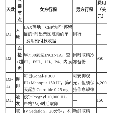
费用
键
天数
女方行程
男方行程
（美
节
元）
点
LAX落地，CBP询问“停留
入
D1
目的”时出示医院预约单
同行
—
境
+费用预付款收据
血
检
早7:30到达INCINTA，查
同时取精冷
D2
950
+超
E2、FSH、LH、P4、内膜
冻备份
声
每日Gonal-F 300
可安排观
D3-
促
IU+Menopur 150 IU，第6
光，但须保
4,200
12
排
天起加Cetrotide 0.25 mg
持作息规律
触
夜针Pregnyl 10,000 IU，
D13
—
150
发
严格35小时后取卵
取
IV Sedation，20分钟，术
新鲜取精