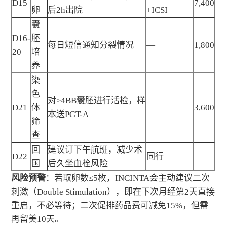
D15
7,400
卵
后2h出院
+ICSI
囊
D16-
胚
每日短信通知分裂情况
—
1,800
20
培
养
染
色
对≥4BB囊胚进行活检，样
D21
体
—
3,600
本送PGT-A
筛
查
回
建议订下午航班，减少术
D22
同行
—
国
后久坐血栓风险
风险预警
：若取卵数≤5枚，INCINTA会主动建议二次
刺激（Double Stimulation），即在下次月经第2天直接
重启，不必等待；二次促排药品费可减免15%，但需
再留美10天。