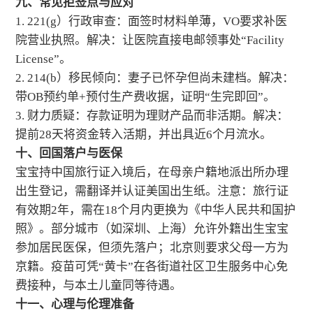
九、常见拒签点与应对
1. 221(g）行政审查：面签时材料单薄，VO要求补医
院营业执照。解决：让医院直接电邮领事处“Facility
License”。
2. 214(b）移民倾向：妻子已怀孕但尚未建档。解决：
带OB预约单+预付生产费收据，证明“生完即回”。
3. 财力质疑：存款证明为理财产品而非活期。解决：
提前28天将资金转入活期，并出具近6个月流水。
十、回国落户与医保
宝宝持中国旅行证入境后，在母亲户籍地派出所办理
出生登记，需翻译并认证美国出生纸。注意：旅行证
有效期2年，需在18个月内更换为《中华人民共和国护
照》。部分城市（如深圳、上海）允许外籍出生宝宝
参加居民医保，但须先落户；北京则要求父母一方为
京籍。疫苗可凭“黄卡”在各街道社区卫生服务中心免
费接种，与本土儿童同等待遇。
十一、心理与伦理准备