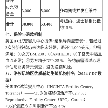
证件
应急预
3,000
5,000
多周期或并发症缓冲
备金
与纽约、波士顿相比低
合计
38,800
53,400
约15 %
七、保险与退款机制
美国IFC试管婴儿中心提供“结果导向型套餐”：若经过
3次胚胎移植仍未达临床妊娠，退还11,000美元，但需
满足：①女方BMI≤30；②AMH≥1.0；③子宫无中隔且
血流正常；④男方精子DFI≤25 %。签约前需通过心理
评估与财务背景调查，避免道德风险。
八、洛杉矶地区优质辅助生殖机构排名（2024 CDC数
据）
美国IFC试管婴儿中心（INCINTA Fertility Center，
Torrance）——<35岁鲜胚移植活产率62.7 %；
Reproductive Fertility Center（RFC，Corona）——
<35岁囊胚冷冻周期活产率59.4 %；