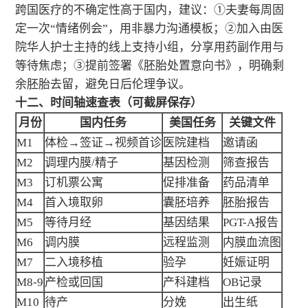
跨国医疗的不确定性高于国内，建议：①夫妻每周固
定一次“情绪例会”，用非暴力沟通模板；②加入由医
院华人护士主持的线上支持小组，分享用药副作用与
等待焦虑；③提前签署《胚胎处置意向书》，明确剩
余胚胎去留，避免日后伦理争议。
十二、时间轴速查表（可截屏保存）
月份
国内任务
美国任务
关键文件
M1
体检→签证→视频首诊
医院建档
邀请函
M2
调理内膜/精子
基因检测
筛查报告
M3
订机票公寓
促排准备
药品清单
M4
首入境取卵
囊胚培养
胚胎报告
M5
等待月经
基因结果
PGT-A报告
M6
调内膜
远程监测
内膜血流图
M7
二入境移植
验孕
妊娠证明
M8-9
产检或回国
产科建档
OB记录
M10
待产
分娩
出生纸