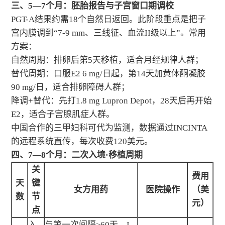
三、5—7个月：胚胎报告与子宫窗口期调校
PGT-A结果约需18个自然日返回。此阶段重点是把子
宫内膜调到“7-9 mm、三线征、血流II级以上”。常用
方案：
自然周期：排卵后第5天移植，适合月经规律人群；
替代周期：口服E2 6 mg/日起，第14天加黄体酮凝胶
90 mg/日，适合排卵障碍人群；
降调+替代：先打1.8 mg Lupron Depot，28天后再开始
E2，适合子宫腺肌症人群。
中国合作的三甲妇科可代为监测，数据通过INCINTA
的远程系统直传，每次收费120美元。
四、7—8个月：二次入境·移植周期
关
费用
天
键
女方用药
医院操作
（美
数
节
元）
点
入
与第一次间隔≥60天，I-