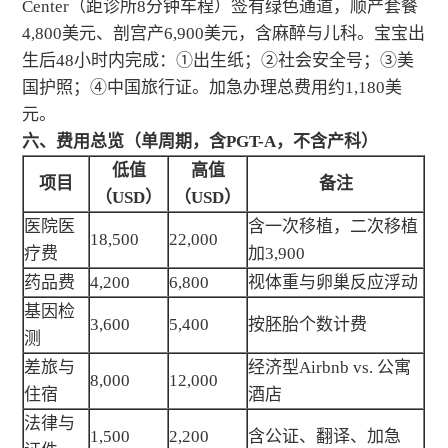
Center（距诊所8分钟车程）签有绿色通道，顺产套餐
4,800美元、剖宫产6,900美元，含麻醉与儿科。宝宝出
生后48小时内完成：①出生纸；②社会安全号；③美
国护照；④中国旅行证。加急办理总费用约1,180美
元。
六、费用总览（单周期，含PGT-A，不含产科）
低值
高值
项目
备注
（USD）
（USD）
医院医
含一次移植，二次移植
18,500
22,000
疗费
加3,900
药品费
4,200
6,800
视体重与卵巢反应浮动
基因检
3,600
5,400
按胚胎个数计费
测
差旅与
经济型Airbnb vs. 公寓
8,000
12,000
住宿
酒店
法律与
1,500
2,200
含公证、翻译、加急