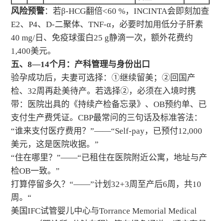
风险预警
：若β-HCG翻倍<60 %，INCINTA会即刻加查
E2、P4、D-二聚体、TNF-α，必要时加用低分子肝素
40 mg/日、免疫球蛋白25 g静滴一次，额外花费约
1,400美元。
五、8—14个月：产科管理与身份出口
验孕成功后，夫妻可选择：①继续留美；②回国产
检、32周再赴美待产。若选择②，必须在入境时携
带：医院出具的《持续产检备忘录》、OB预约单、已
支付生产费凭证。CBP最常问的三句话及标准答法：
“谁来支付医疗费用？”——“Self-pay，已预付12,000
美元，这是医院收据。”
“住在哪里？”——“已租住在医院附近公寓，地址与产
检OB一致。”
打算停留多久？“——”计划32+3周至产后6周，共10
周。“
美国IFC试管婴儿中心与Torrance Memorial Medical