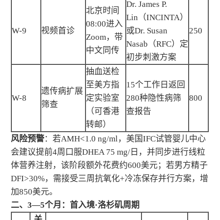
Dr. James P.
北京时间
Lin（INCINTA）
08:00进入
W-9
视频首诊
或Dr. Susan
250
Zoom，带
Nasab（RFC）定
中文同传
初步刺激方案
抽血送检
至美方指
15个工作日返回
遗传病扩展
W-8
定实验室
280种隐性病筛
800
筛查
（可香港
查报告
转邮）
风险预警
：若AMH<1.0 ng/ml，美国IFC试管婴儿中心
会建议提前4周口服DHEA 75 mg/日，并同步进行线粒
体营养注射，该阶段额外花费约600美元；若男方精子
DFI>30%，需接受三周抗氧化+冷冻保存并行方案，增
加850美元。
二、3—5个月：首入境·洛杉矶周期
关