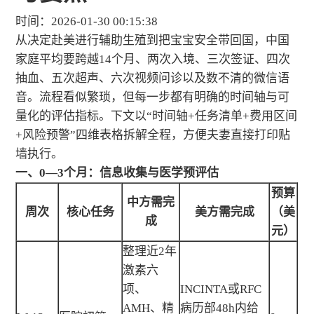
时间：2026-01-30 00:15:38
从决定赴美进行辅助生殖到把宝宝安全带回国，中国
家庭平均要跨越14个月、两次入境、三次签证、四次
抽血、五次超声、六次视频问诊以及数不清的微信语
音。流程看似繁琐，但每一步都有明确的时间轴与可
量化的评估指标。下文以“时间轴+任务清单+费用区间
+风险预警”四维表格拆解全程，方便夫妻直接打印贴
墙执行。
一、0—3个月：信息收集与医学预评估
预算
中方需完
周次
核心任务
美方需完成
（美
成
元）
整理近2年
激素六
项、
INCINTA或RFC
AMH、精
病历部48h内给