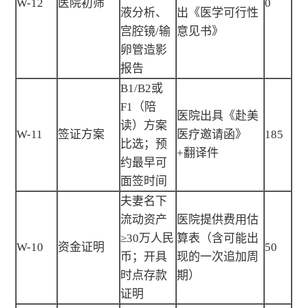
W-12
医院初筛
0
液分析、
出《医学可行性
宫腔镜/输
意见书》
卵管造影
报告
B1/B2或
F1（陪
医院出具《赴美
读）方案
W-11
签证方案
医疗邀请函》
185
比选；预
+翻译件
约最早可
面签时间
夫妻名下
流动资产
医院提供费用估
≥30万人民
算表（含可能出
W-10
资金证明
50
币；开具
现的一次追加周
时点存款
期）
证明