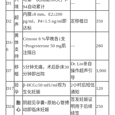
D1
—
—
境
94自动累计
内膜≥8 mm、E2≥200
超
D2
pg/ml、P4<1.5 ng/ml即
定移植日
350
声
达标
黄
Crinone 8 %早晚各1支
D3-
体
+Progesterone 50 mg肌
—
280
6
支
注隔日
持
Dr. Lin亲自
移
5分钟无痛，术后卧床30
D7
操作超声引
3,900
植
分钟即出院
导
验
β-HCG≥50 mIU/ml视为
2小时后短信
D17
120
孕
生化妊娠
通知
签发妊娠证
胎
阴超见孕囊+原始心管搏
D24
明用于后续
250
心
动即临床妊娠
续签