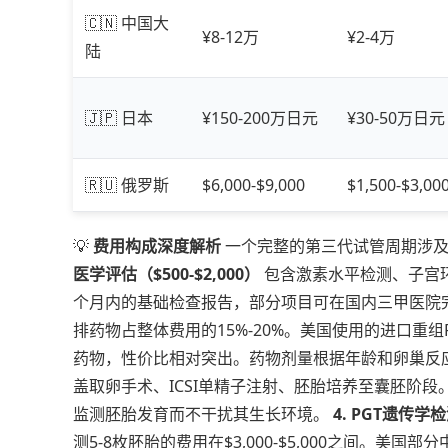
🇨🇳 中国大
¥8-12万
¥2-4万
陆
🇯🇵 日本
¥150-200万日元
¥30-50万日元
🇷🇺 俄罗斯
$6,000-$9,000
$1,500-$3,00
💡
费用构成深度解析
一个完整的第三代试管周期涉及
医学评估（$500-$2,000）
包含激素水平检测、子宫
个月内的基础检查报告，部分项目可在国内三甲医院
排药物占整体费用的15%-20%。美国使用的进口重
药物，性价比相对突出。药物剂量根据年龄和卵巢反
盖取卵手术、ICSI单精子注射、胚胎培养至囊胚阶段。
监测胚胎发育而不干扰其生长环境。
4. PGT遗传
测5-8枚胚胎的费用在$3,000-$5,000之间。美国