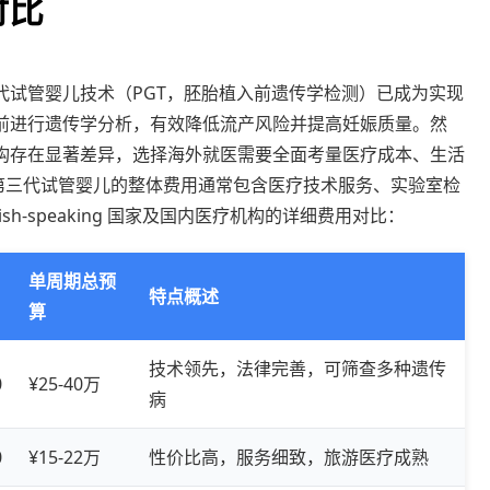
对比
代试管婴儿技术（PGT，胚胎植入前遗传学检测）已成为实现
前进行遗传学分析，有效降低流产风险并提高妊娠质量。然
构存在显著差异，选择海外就医需要全面考量医疗成本、生活
第三代试管婴儿的整体费用通常包含医疗技术服务、实验室检
h-speaking 国家及国内医疗机构的详细费用对比：
单周期总预
特点概述
算
技术领先，法律完善，可筛查多种遗传
0
¥25-40万
病
0
¥15-22万
性价比高，服务细致，旅游医疗成熟