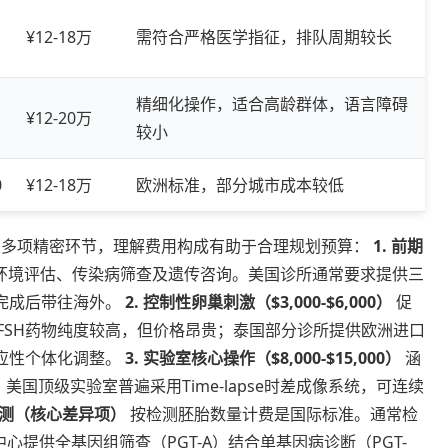
¥12-18万
需符合严格医学指征，排队周期较长
精细化操作，适合高龄群体，语言障碍
¥12-20万
较小
0
¥12-18万
欧洲标准，部分城市成本较低
多项精密环节，理解费用构成有助于合理规划预算：
1. 前期
环境评估、传染病筛查及遗传咨询。美国诊所通常要求提供三
完成后带往海外。
2. 控制性卵巢刺激（$3,000-$6,000）
促
组FSH药物纯度较高，但价格昂贵；泰国部分诊所提供欧洲进口
应性个体化调整。
3. 实验室核心操作（$8,000-$15,000）
涵
美国顶级实验室普遍采用Time-lapse时差成像系统，可连续
学检测（核心差异项）
按检测胚胎数量计费是国际标准。通常检
部分中心提供全基因组筛查（PGT-A）结合单基因病诊断（PGT-