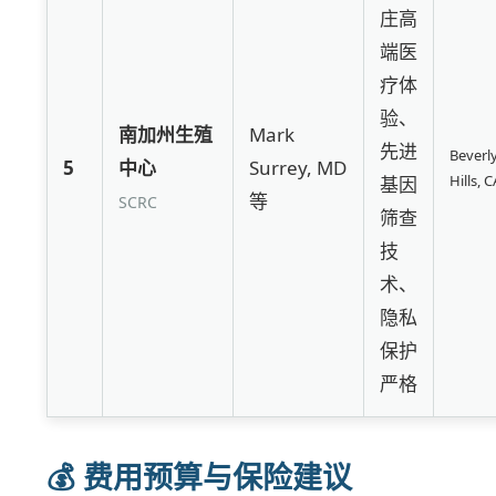
庄高
端医
疗体
验、
南加州生殖
Mark
先进
Beverl
5
中心
Surrey, MD
Hills, 
基因
等
SCRC
筛查
技
术、
隐私
保护
严格
💰 费用预算与保险建议