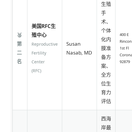
生殖
手
术、
美国RFC生
个体
🥈
殖中心
400 E
化内
Rincon
第
Susan
Reproductive
膜准
1st Fl
二
Nasab, MD
Fertility
Corona
备方
名
Center
92879
案、
(RFC)
全方
位生
育力
评估
西海
岸最