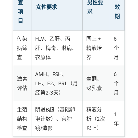
查
男性要
女性要求
效
项
求
期
目
传染
HIV、乙肝、丙
同上 +
6
病筛
肝、梅毒、淋病、
精液培
个
查
衣原体
养
月
AMH、FSH、
6
激素
睾酮、
LH、E2、PRL（月
个
评估
泌乳素
经第2-3天）
月
生殖
阴道B超（基础卵
精液分
1
结构
泡计数）、宫腔
析（2次
年
检查
镜/造影
以上）