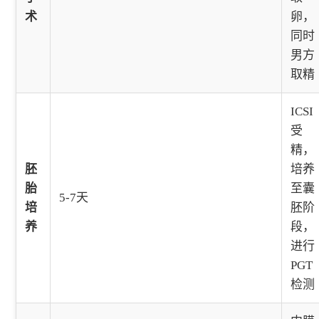
术
卵，
同时
男方
取精
ICSI
受
精，
胚
培养
胎
至囊
5-7天
培
胚阶
养
段，
进行
PGT
检测