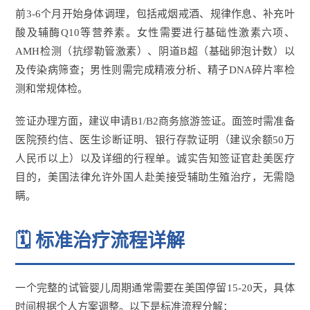
前3-6个月开始身体调理，包括戒烟戒酒、规律作息、补充叶
酸及辅酶Q10等营养素。女性需要进行基础性激素六项、
AMH检测（抗缪勒管激素）、阴道B超（基础卵泡计数）以
及传染病筛查；男性则需完成精液分析、精子DNA碎片率检
测和常规体检。
签证办理方面，建议申请B1/B2商务旅游签证。面签时需准备
医院预约信、医生诊断证明、银行存款证明（建议余额50万
人民币以上）以及详细的行程单。诚实告知签证官赴美医疗
目的，美国法律允许外国人赴美接受辅助生殖治疗，无需隐
瞒。
🗓️ 标准治疗流程详解
一个完整的试管婴儿周期通常需要在美国停留15-20天，具体
时间根据个人方案调整。以下是标准流程分解：