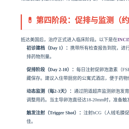
💊 第四阶段：促排与监测（约1
抵达美国后，治疗正式进入临床阶段。以下是在
INCI
初诊建档（Day 1）：
携带所有检查报告到院，进
排药物剂量。
促排阶段（Day 2-10）：
每日注射促卵泡激素（F
藏保存。建议入住带厨房的公寓式酒店，便于药物
动态监测（每2-3天）：
通过阴道超声监测卵泡发育
调整用药。当主导卵泡直径达18-20mm时，准备
触发注射（Trigger Shot）：
注射hCG（人绒毛膜
佳。