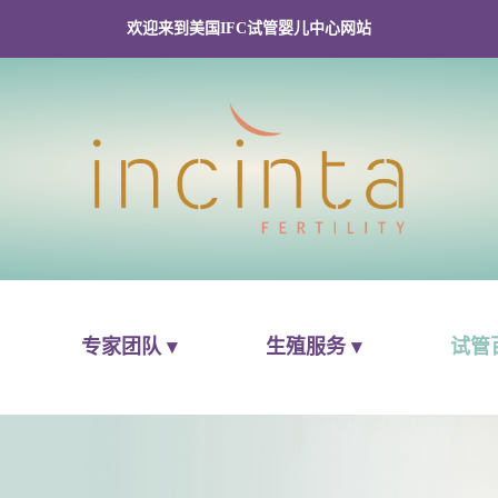
欢迎来到美国IFC试管婴儿中心网站
专家团队 ▾
生殖服务 ▾
试管百