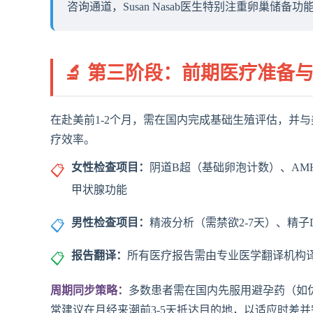
咨询通道，Susan Nasab医生特别注重卵巢储备
🔬 第三阶段：前期医疗准备
在赴美前1-2个月，需在国内完成基础生殖评估，并
疗效率。
女性检查项目：
阴道B超（基础卵泡计数）、AM
📋
甲状腺功能
男性检查项目：
精液分析（需禁欲2-7天）、精子
📋
报告翻译：
所有医疗报告需由专业医学翻译机构
📋
周期同步策略：
多数患者需在国内先服用避孕药（如
常建议在月经来潮前3-5天抵达目的地，以适应时差