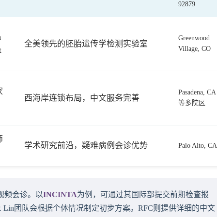
92879
m
Greenwood
全美领先的胚胎遗传学检测实验室
Village, CO
t
家
Pasadena, CA
西海岸连锁布局，中文服务完善
等多院区
师
学术研究前沿，疑难病例会诊优势
Palo Alto, CA
约视频会诊。以
INCINTA
为例，可通过其国际部提交前期检查报
s P. Lin团队会根据个体情况制定初步方案。RFC则提供详细的中文