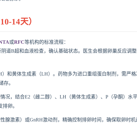
0-14天）
NTA
或
RFC
等机构的标准流程：
行阴道B超和血液检查，确认基础状态。医生会根据卵巢反应调整
SH）和黄体生成素（LH）。药物多为进口重组蛋白制剂，需严格
储存。
情况，结合E2（雌二醇）、LH（黄体生成素）、P（孕酮）水
触发排卵。
促性腺激素）或GnRH激动剂，精确控制排卵时间，确保取卵时机