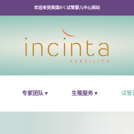
欢迎来到美国IFC试管婴儿中心网站
专家团队 ▾
生殖服务 ▾
试管百