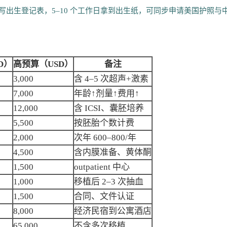
填写出生登记表，5–10 个工作日拿到出生纸，可同步申请美国护照与
D）
高预算（USD）
备注
3,000
含 4–5 次超声+激素
7,000
年龄↑剂量↑费用↑
12,000
含 ICSI、囊胚培养
5,500
按胚胎个数计费
2,000
次年 600–800/年
4,500
含内膜准备、黄体酮
1,500
outpatient 中心
1,000
移植后 2–3 次抽血
1,500
合同、文件认证
8,000
经济民宿到公寓酒店
65,000
不含多次移植