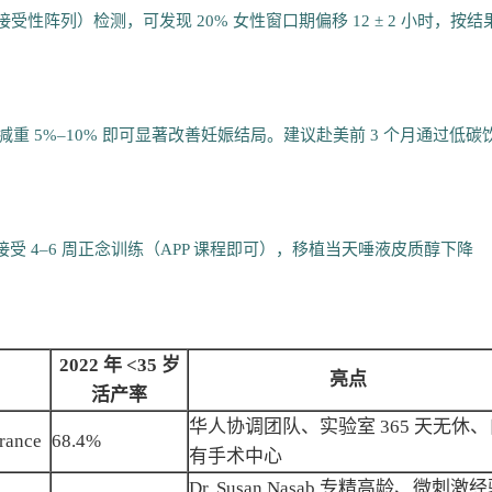
受性阵列）检测，可发现 20% 女性窗口期偏移 12 ± 2 小时，按结
0%。减重 5%–10% 即可显著改善妊娠结局。建议赴美前 3 个月通过低碳
受 4–6 周正念训练（APP 课程即可），移植当天唾液皮质醇下降
2022 年 <35 岁
亮点
活产率
华人协调团队、实验室 365 天无休、
ance
68.4%
有手术中心
Dr. Susan Nasab 专精高龄、微刺激