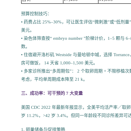
预算控制技巧：
• 药费占比 25%–30%，可让医生评估“微刺激”或“低剂量”方案，
美元。
• 染色体筛查按“ embryo number ”阶梯计价，1–5 颗与
数。
• 住宿避开洛杉矶 Westside 与曼哈顿中城，选择 Torrance、
房可做饭， 14 天省 1,000–1,500 美元。
• 多家诊所推出“多周期包”： 2 个取卵周期 + 不限移植次数，标价
考虑，平均单周期成本降至 21 k。
三、成功率：可干预的 7 大变量
美国 CDC 2022 年最新年报显示，全美平均活产率／取卵周期：35 
岁 11.2%，>42 岁 3.4%。但同一年龄段不同诊所差异
1. 卵巢储备与促排策略