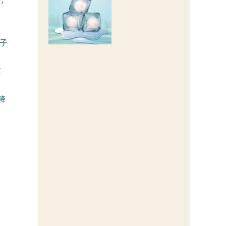
r，
精子
直
降