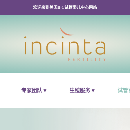
欢迎来到美国IFC试管婴儿中心网站
专家团队 ▾
生殖服务 ▾
试管百