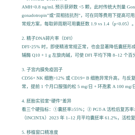
AMH<0.8 ng/mL 预示获卵数 <5 颗，此时传统大剂量 Gona
gonadotropin”或“双相拮抗剂”，可在同等费用下提高可用胚胎
常规方案，每取卵周期可用囊胚数 1.9 vs 1.4（p<0.05）
2. 精子DNA碎片率（DFI）
DFI>25% 时，即使精液常规正常，也会显著降低囊胚形成
辅酶 Q10 + 1 g 左旋肉碱，可使 DFI 平均下降 8–12 个
3. 子宫内膜免疫因子
CD56+ NK 细胞>12% 或 CD19+ B 细胞异常
常，提前 1 个月口服强的松 5 mg/日 + 环孢素 A 10
4. 胚胎实验室“硬件”差异
看三个硬指标：①囊胚率≥55%；② PGT-A 活检后复苏率≥98%
（INCINTA）2023 年 1–12 月平均囊胚率 61.2%，活
5. 移植窗口精准度