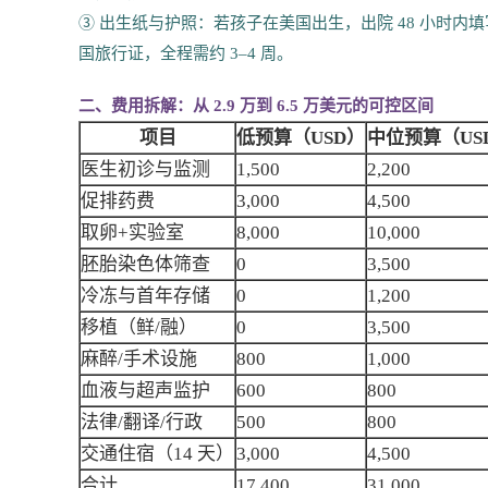
③ 出生纸与护照：若孩子在美国出生，出院 48 小时内
国旅行证，全程需约 3–4 周。
二、费用拆解：从 2.9 万到 6.5 万美元的可控区间
项目
低预算（USD）
中位预算（US
医生初诊与监测
1,500
2,200
促排药费
3,000
4,500
取卵+实验室
8,000
10,000
胚胎染色体筛查
0
3,500
冷冻与首年存储
0
1,200
移植（鲜/融）
0
3,500
麻醉/手术设施
800
1,000
血液与超声监护
600
800
法律/翻译/行政
500
800
交通住宿（14 天）
3,000
4,500
合计
17,400
31,000