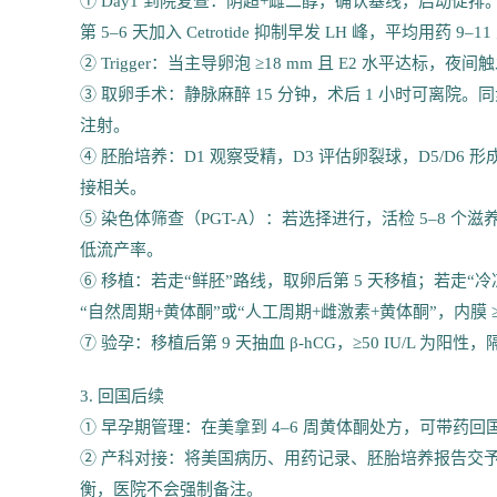
① Day1 到院复查：阴超+雌二醇，确认基线，启动促排。美
第 5–6 天加入 Cetrotide 抑制早发 LH 峰，平均用药 9–1
② Trigger：当主导卵泡 ≥18 mm 且 E2 水平达标，夜间触
③ 取卵手术：静脉麻醉 15 分钟，术后 1 小时可离院。
注射。
④ 胚胎培养：D1 观察受精，D3 评估卵裂球，D5/D6
接相关。
⑤ 染色体筛查（PGT-A）：若选择进行，活检 5–8 
低流产率。
⑥ 移植：若走“鲜胚”路线，取卵后第 5 天移植；若走“
“自然周期+黄体酮”或“人工周期+雌激素+黄体酮”，内膜
⑦ 验孕：移植后第 9 天抽血 β-hCG，≥50 IU/L 
3. 回国后续
① 早孕期管理：在美拿到 4–6 周黄体酮处方，可带药回国
② 产科对接：将美国病历、用药记录、胚胎培养报告交予
衡，医院不会强制备注。