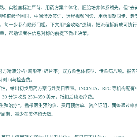
成熟、实验室标准严苛、用药方案个体化、胚胎培养体系领先。但“去
到移植验孕回国，中间涉及签证、远程视频问诊、用药周期同步、赴
，每一步都有隐形门槛。下文用“全攻略”逻辑，把流程拆解成可执
量，帮助读者在信息对称的前提下做出决策。
男方精液分析+畸形率+碎片率；双方染色体核型、传染病八项。报告
等待时间与检查费。
，给出初步用药方案与赴美日程表。INCINTA、RFC 等机构配有
30 分钟收费 250–350 美元，抵扣后续治疗费。
受辅助生殖治疗”，携带医生预约信、费用预估单、资产证明，面签通过率
促排周期，减少在美停留天数。