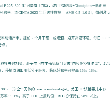
l-F 225–300 IU 可能雪上加霜，改用“微刺激+Clomiphene+低剂量
率。INCINTA 2023 年回顾性数据： AMH 0.5–1.0 组，微刺激 v
。
率与活产率。提前 2 个月干预：戒烟酒、避开高温环境、每日 600 
百分点。
升高，与反复移植失败相关。赴美前可在生殖免疫门诊做“内膜免疫细胞谱”，若
0 mg/日，移植周期加用低分子肝素，临床妊娠率可提高 15%–18%。
；③ 全年无休的 on-site embryologist。美国IFC试管婴儿中心
检复苏率 99.1%，高于 CDC 上报均值；RFC 亦保持在 58% 以上。