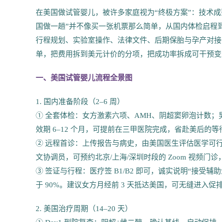
在美国做试管婴儿，被许多家庭视为“终极方案”：技术
国做一趟”并不像买一张机票那么简单，从国内体检启程
行程规划、实验室操作、法律文件、后期保胎与孕产对接
单，把费用拆到美元计价的分项，把成功率拆成可干预变
一、美国试管婴儿流程全景图
1. 国内准备阶段（2–6 周）
① 全套体检：女方激素六项、AMH、阴超窦卵泡计数；
效期 6–12 个月，可提前在三甲医院完成，省赴美后的
② 远程首诊：上传报告与病史，由美国医生评估医学可行性
文协调员，可预约北京/上海/深圳时段的 Zoom 视频门诊，
③ 签证与行程：医疗签 B1/B2 即可，诚实说明“接
于 90%。建议女方月经前 3 天抵达美国，可无缝进入
2. 美国治疗周期（14–20 天）