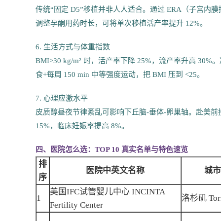
传统“固定 D5”移植并非人人适合。通过 ERA（子宫内膜接
调整孕酮用药时长，可将单次移植活产率提升 12%。
6. 生活方式与体重指数
BMI>30 kg/m² 时，活产率下降 25%，流产率升高 3
食+每周 150 min 中等强度运动，把 BMI 压到 <25。
7. 心理应激水平
皮质醇昼夜节律紊乱可影响下丘脑-垂体-卵巢轴。赴美前接
15%，临床妊娠率提高 8%。
四、医院怎么选：TOP 10 真实名单与特色速览
排
医院中英文名称
城市
序
美国IFC试管婴儿中心 INCINTA
1
洛杉矶 Torr
Fertility Center