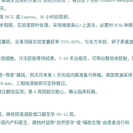
国主流用药方案为“拮抗剂协议”，每日皮下注射 Gonal-F/Menopu
1 天。
发 HCG 或 Lupron，36 小时后取卵。
同步取精，实验室即时处理，采用梯度离心+上游法，必要时 ICSI 单
 形成囊胚。全美顶级实验室囊胚率 55%–65%，与女方年龄、卵子质量
个滋养层细胞，冷冻胚胎等待结果，7–10 天出报告，可筛出整倍体胚胎，
冷冻+筛查”路线，则次月来美 5 天完成内膜准备与移植。美国普遍采用
 ≥8 mm、三相线清晰即可定移植日。
为阳性，隔日翻倍监测；第 6 周阴超见胎心，确认临床妊娠。
，继续阴道凝胶或口服至孕 10–12 周。
国内产科医生，建档时说明“自然受孕”或“辅助生殖”由患者自行权