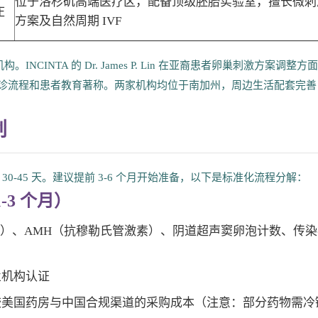
位于洛杉矶高端医疗区，配备顶级胚胎实验室，擅长微刺
庄
方案及自然周期 IVF
NCINTA 的 Dr. James P. Lin 在亚裔患者卵巢刺激方案调整方
 则以细致的问诊流程和患者教育著称。两家机构均位于南加州，周边生活配套完
划
-45 天。建议提前 3-6 个月开始准备，以下是标准化流程分解：
3 个月）
 天）、AMH（抗穆勒氏管激素）、阴道超声窦卵泡计数、传
业机构认证
较美国药房与中国合规渠道的采购成本（注意：部分药物需冷