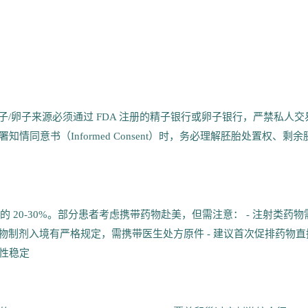
子/卵子来源必须通过 FDA 注册的精子银行或卵子银行，严禁私人交
署知情同意书（Informed Consent）时，务必理解胚胎处置权、剩余
占整体费用的 20-30%。部分患者考虑携带药物赴美，但需注意： - 注射类药物
关对生物制剂入境有严格规定，需携带医生处方原件 - 建议首次促排药物直
保活性稳定