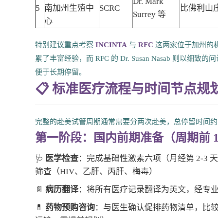
Dr. Mark
5
南加州生殖中
SCRC
比佛利山
Surrey 等
心
特别建议重点考察
INCINTA
与
RFC
这两家位于加州的机构。I
累了丰富经验，而 RFC 的 Dr. Susan Nasab
便于长期停留。
📋 标准医疗流程与时间节点规
完整的赴美试管周期通常需要分两次赴美，总停留时间约 30
第一阶段：国内前期准备（周期前 1-
🩺
医学检查
：完成基础性激素六项（月经第 2-3
筛查（HIV、乙肝、丙肝、梅毒）
📄
病历翻译
：将所有医疗记录翻译为英文，经专
💊
药物预购咨询
：与医生确认促排药物清单，比