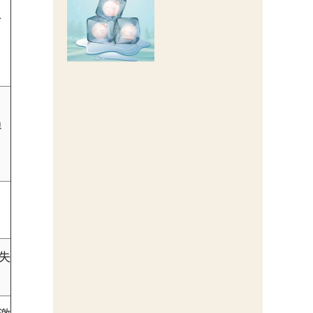
个
员
失