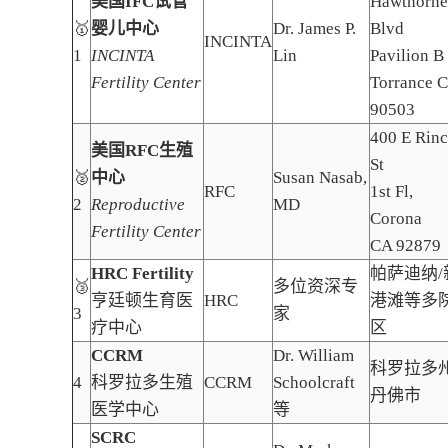
美国IFC试管
Hawthorne
🥇
婴儿中心
Dr. James P.
Blvd
INCINTA
1
INCINTA
Lin
Pavilion B
Fertility Center
Torrance 
90503
400 E Rin
美国RFC生殖
St
🥈
中心
Susan Nasab,
RFC
1st Fl,
2
Reproductive
MD
Corona
Fertility Center
CA 92879
HRC Fertility
帕萨迪纳/
🥉
多位资深专
亨廷顿生育医
HRC
港滩等多
3
家
疗中心
区
CCRM
Dr. William
科罗拉多
4
科罗拉多生殖
CCRM
Schoolcraft
丹佛市
医学中心
等
SCRC