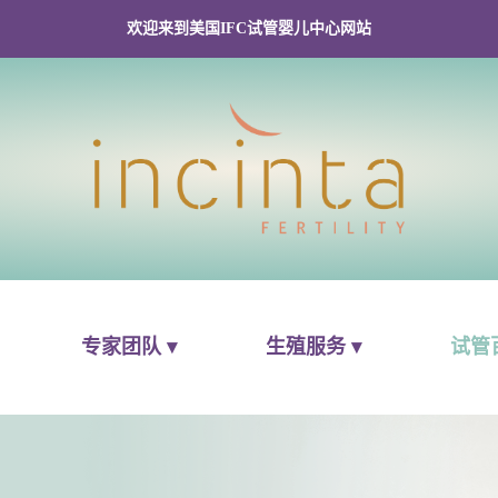
欢迎来到美国IFC试管婴儿中心网站
专家团队 ▾
生殖服务 ▾
试管百