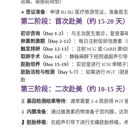
运输，需提前规划）
✈️
签证准备
：申请 B1/B2 医疗旅游签证，准备
第二阶段：首次赴美（约 15-20 天
初诊咨询（Day 1-2）
：与主治医生面诊，复查基
卵巢刺激期（Day 2-12）
：每日注射促卵泡激素（FS
触发排卵（Day 12-13）
：注射 hCG 或 GnRH 
取卵手术（Day 14）
：静脉麻醉下经阴道超声引导取
胚胎培养（Day 15-19）
：实验室进行 ICSI 单精
胚胎活检与检测（Day 5-7）
：如需进行 PGT（
胎
第三阶段：二次赴美（约 10-15 天
🧬
基因检测结果等待
：通常需要 2-4 周获得 P
💉
内膜准备
：通过雌激素药物准备子宫内膜，达到理
🤰
胚胎移植
：在超声引导下进行无痛胚胎移植，术后