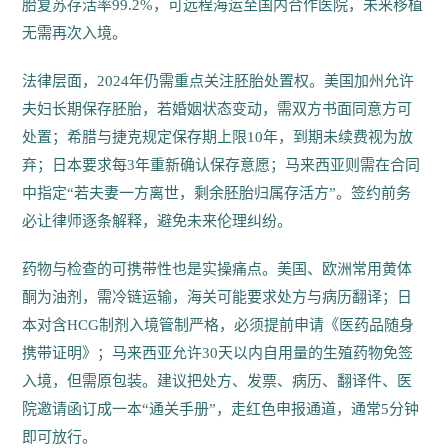
胎复苏存活率99.2%，可远程海运至国内合作医院，未来移植
无需再次入境。
法律层面，2024年仍需重点关注胚胎处置权。美国加州允许
夫妇长期保存胚胎，若婚姻状态变动，需双方书面同意方可
处置；希腊与捷克规定保存期上限10年，到期未续费视为放
弃；日本要求每3年重新确认保存意愿；马来西亚则需在合同
中指定“若夫妻一方离世，剩余胚胎归属存活方”。签约前务
必让律师逐条解释，避免未来伦理纠纷。
药物与检查的可携带性也是实操痛点。美国、欧洲常用黄体
酮为油剂，需冷链运输，海关可能要求处方与病历翻译；日
本对含HCG制剂入境管制严格，必须提前申请《医药品随身
携带证明》；马来西亚允许30天以内自用量的生殖药物免签
入境，但需原包装。建议把处方、发票、病历、翻译件、医
院邀请函订成一本“通关手册”，走红色申报通道，通常5分钟
即可放行。