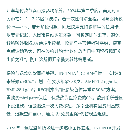
汇率与付款节奏直接影响预算。2024年第二季度，美元对人
民币在7.15—7.25区间波动，若一次性付清全程，可与诊所议
价2%—3%；若分阶段付款，则建议用支持多币种的信用卡，
以美元记账、人民币自动购汇还款，可锁定即时汇率，避免
诊所额外收取3%跨境手续费。欧元与林吉特相对平稳，捷克
克朗波动略大，可在签约时约定“以付款当日中国银行现汇卖
出价为准”，防止诊所把汇率损失转嫁给患者。
保险与退款条款同样关键。INCINTA与CCRM提供“二次移植
未妊娠退30%”计划，但要求年龄≤38岁、AMH≥1.2 ng/mL、
BMI≤28 kg/m²；RFC则推出“胚胎染色体异常退50%”方案，
需购买third party保险，保费约为医疗费的6%。欧洲诊所普遍
不设退款，但会赠送一次免费移植；东南亚机构因费用基数
低，退款空间更小，通常以“免费重促”代替现金退还。
2024年，远程监测技术进一步缩小国界差距。INCINTA开发