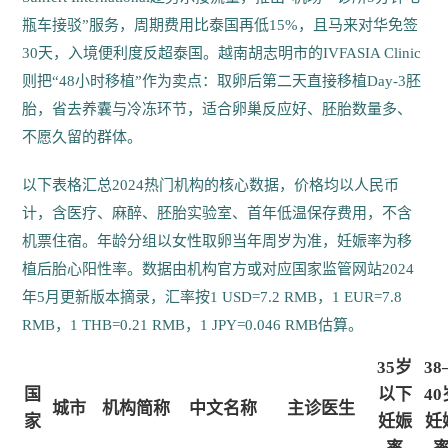
瓶车接驳”服务，周期费用比泰国再低15%，且马来对华免签
30天，入境便利度反超泰国。越南胡志明市的IVFASIA Clinic
则把“48小时移植”作为卖点：取卵后第二天直接移植Day-3胚
胎，省去养囊与冷冻环节，适合卵巢反应好、胚胎数量多、
不愿久留的群体。
以下表格汇总2024热门机构的核心数据，价格均以人民币
计，含医疗、麻醉、胚胎实验室、首年低温保存费用，不含
机票住宿。年龄分组以女性取卵当年周岁为准，妊娠率为移
植后胎心阳性率。数据由机构官方或对应国家监管网站2024
年5月更新版本摘录，汇率按1 USD=7.2 RMB，1 EUR=7.8
RMB，1 THB=0.21 RMB，1 JPY=0.046 RMB估算。
35岁
38
国
以下
40
城市
机构简称
中文名称
主诊医生
家
妊娠
妊