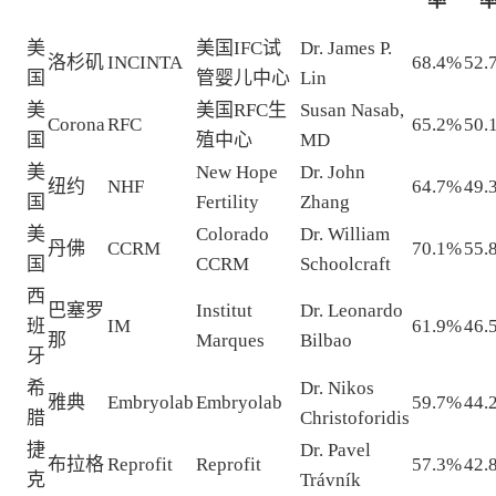
率
美
美国IFC试
Dr. James P.
洛杉矶
INCINTA
68.4%
52.
国
管婴儿中心
Lin
美
美国RFC生
Susan Nasab,
Corona
RFC
65.2%
50.
国
殖中心
MD
美
New Hope
Dr. John
纽约
NHF
64.7%
49.
国
Fertility
Zhang
美
Colorado
Dr. William
丹佛
CCRM
70.1%
55.
国
CCRM
Schoolcraft
西
巴塞罗
Institut
Dr. Leonardo
班
IM
61.9%
46.
那
Marques
Bilbao
牙
希
Dr. Nikos
雅典
Embryolab
Embryolab
59.7%
44.
腊
Christoforidis
捷
Dr. Pavel
布拉格
Reprofit
Reprofit
57.3%
42.
克
Trávník