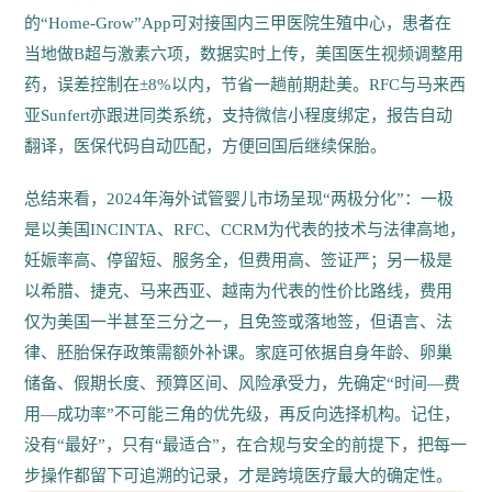
的“Home-Grow”App可对接国内三甲医院生殖中心，患者在
当地做B超与激素六项，数据实时上传，美国医生视频调整用
药，误差控制在±8%以内，节省一趟前期赴美。RFC与马来西
亚Sunfert亦跟进同类系统，支持微信小程度绑定，报告自动
翻译，医保代码自动匹配，方便回国后继续保胎。
总结来看，2024年海外试管婴儿市场呈现“两极分化”：一极
是以美国INCINTA、RFC、CCRM为代表的技术与法律高地，
妊娠率高、停留短、服务全，但费用高、签证严；另一极是
以希腊、捷克、马来西亚、越南为代表的性价比路线，费用
仅为美国一半甚至三分之一，且免签或落地签，但语言、法
律、胚胎保存政策需额外补课。家庭可依据自身年龄、卵巢
储备、假期长度、预算区间、风险承受力，先确定“时间—费
用—成功率”不可能三角的优先级，再反向选择机构。记住，
没有“最好”，只有“最适合”，在合规与安全的前提下，把每一
步操作都留下可追溯的记录，才是跨境医疗最大的确定性。