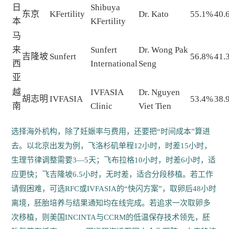
日
Shibuya
东京
KFertility
Dr. Kato
55.1%
40.
本
KFertility
马
来
Sunfert
Dr. Wong Pak
吉隆坡
Sunfert
56.8%
41.
西
International
Seng
亚
越
IVFASIA
Dr. Nguyen
胡志明
IVFASIA
53.4%
38.
南
Clinic
Viet Tien
选择海外机构，除了妊娠率与费用，还要把“时间成本”算进
去。以北京出发为例，飞洛杉矶单程12小时，时差15小时，
生理节律调整需要3—5天；飞布拉格10小时，时差6小时，适
应更快；飞吉隆坡6.5小时，无时差，适合分段移植。若工作
请假困难，可选RFC或IVFASIA的“快闪方案”，取卵后48小时
离境，胚胎培养与结果通知均在线完成。若追求一次取卵多
次移植，则美国INCINTA与CCRM的低温保存技术领先，胚