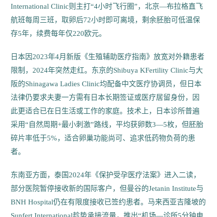
International Clinic则主打“4小时飞行圈”，北京—布拉格直飞
航班每周三班，取卵后72小时即可离境，剩余胚胎可低温保
存5年，续费每年仅220欧元。
日本因2023年4月新版《生殖辅助医疗指南》放宽对外籍患者
限制，2024年突然走红。东京的Shibuya KFertility Clinic与大
阪的Shinagawa Ladies Clinic均配备中文医疗协调员，但日本
法律仍要求夫妻一方需有日本长期签证或医疗居留身份，因
此更适合已在日生活或工作的家庭。技术上，日本诊所普遍
采用“自然周期+最小刺激”路线，平均获卵数3—5枚，但胚胎
碎片率低于5%，适合卵巢功能尚可、追求低药物负荷的患
者。
东南亚方面，泰国2024年《保护受孕医疗法案》进入二读，
部分医院暂停接收新的国际客户，但曼谷的Jetanin Institute与
BNH Hospital仍在有限度接收已签约患者。马来西亚吉隆坡的
Sunfert International趁势承接流量，推出“机场—诊所5分钟电