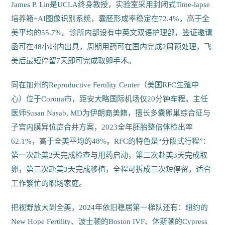
James P. Lin是UCLA终身教授，实验室采用封闭式Time-lapse
培养箱+AI图像识别系统，囊胚形成率稳定在72.4%，高于全
美平均的55.7%。诊所内部设有中英文双语护理部，签证邀请
函可在48小时内出具，周期用药可在国内完成2周预处理，飞
美后最短停留7天即可完成取卵手术。
同在加州的Reproductive Fertility Center（美国RFC生殖中
心）位于Corona市，距安大略国际机场仅20分钟车程。主任
医师Susan Nasab, MD为伊朗裔美籍，擅长多囊卵巢综合征与
子宫内膜异位症合并方案，2023全年胚胎整倍体检出率
62.1%，高于全美平均的48%。RFC的特色是“分段式行程”：
第一次赴美2天完成检查与用药启动，第二次赴美3天完成取
卵，第三次赴美3天完成移植，全程可拆成三次短停留，适合
工作繁忙的职场家庭。
把视野放大到全美，2024年依旧稳居第一梯队还有：纽约的
New Hope Fertility、波士顿的Boston IVF、休斯顿的Cypress