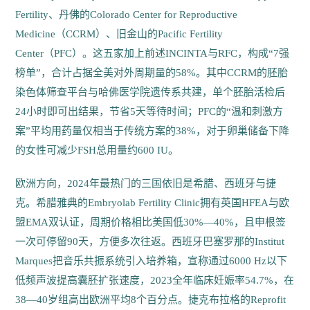
Fertility、丹佛的Colorado Center for Reproductive
Medicine（CCRM）、旧金山的Pacific Fertility
Center（PFC）。这五家加上前述INCINTA与RFC，构成“7强
榜单”，合计占据全美对外周期量的58%。其中CCRM的胚胎
染色体筛查平台与哈佛医学院遗传系共建，单个胚胎活检后
24小时即可出结果，节省5天等待时间；PFC的“温和刺激方
案”平均用药量仅相当于传统方案的38%，对于卵巢储备下降
的女性可减少FSH总用量约600 IU。
欧洲方向，2024年最热门的三国依旧是希腊、西班牙与捷
克。希腊雅典的Embryolab Fertility Clinic拥有英国HFEA与欧
盟EMA双认证，周期价格相比美国低30%—40%，且申根签
一次可停留90天，方便多次往返。西班牙巴塞罗那的Institut
Marques把音乐共振系统引入培养箱，宣称通过6000 Hz以下
低频声波提高囊胚扩张速度，2023全年临床妊娠率54.7%，在
38—40岁组高出欧洲平均8个百分点。捷克布拉格的Reprofit