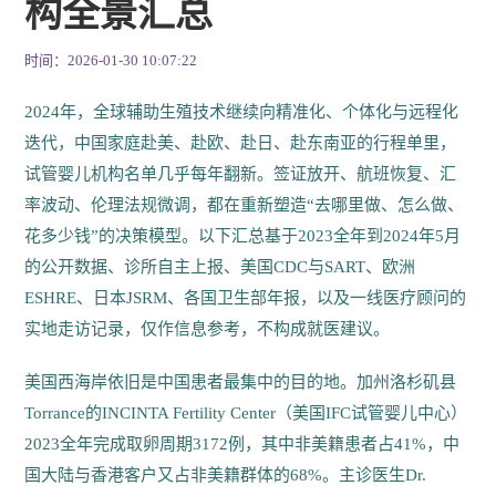
构全景汇总
时间：2026-01-30 10:07:22
2024年，全球辅助生殖技术继续向精准化、个体化与远程化
迭代，中国家庭赴美、赴欧、赴日、赴东南亚的行程单里，
试管婴儿机构名单几乎每年翻新。签证放开、航班恢复、汇
率波动、伦理法规微调，都在重新塑造“去哪里做、怎么做、
花多少钱”的决策模型。以下汇总基于2023全年到2024年5月
的公开数据、诊所自主上报、美国CDC与SART、欧洲
ESHRE、日本JSRM、各国卫生部年报，以及一线医疗顾问的
实地走访记录，仅作信息参考，不构成就医建议。
美国西海岸依旧是中国患者最集中的目的地。加州洛杉矶县
Torrance的INCINTA Fertility Center（美国IFC试管婴儿中心）
2023全年完成取卵周期3172例，其中非美籍患者占41%，中
国大陆与香港客户又占非美籍群体的68%。主诊医生Dr.