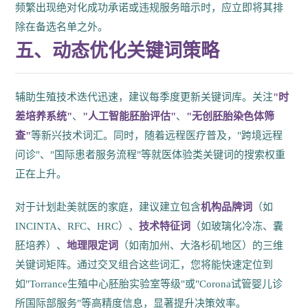
频繁出现绝对化成功承诺或违规服务暗示时，应立即将其排
除在备选名单之外。
五、动态优化关键词策略
辅助生殖技术迭代迅速，建议每季度更新关键词库。关注
"时
差培养系统"
、
"人工智能胚胎评估"
、
"无创胚胎染色体筛
查"
等新兴技术词汇。同时，随着远程医疗普及，"跨境远程
问诊"、"国际患者服务流程"等就医体验类关键词的搜索权重
正在上升。
对于计划赴美就医的家庭，建议建立包含
机构品牌词
（如
INCINTA、RFC、HRC）、
技术特征词
（如玻璃化冷冻、囊
胚培养）、
地理限定词
（如南加州、大洛杉矶地区）的三维
关键词矩阵。通过交叉组合这些词汇，您将能快速定位到
如"Torrance生殖中心胚胎实验室等级"或"Corona试管婴儿诊
所国际部服务"等高精度信息，显著提升决策效率。