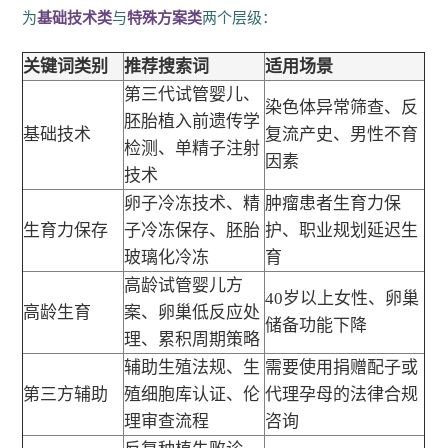
为
基础技术类
与
特殊方案类
两个层级：
关键词类别
推荐搜索词
适用场景
第三代试管婴儿、
染色体异常筛查、反
胚胎植入前遗传学
基础技术
复流产史、男性不育
检测、单精子注射
因素
技术
卵子冷冻技术、精
肿瘤患者生育力保
生育力保存
子冷冻保存、胚胎
护、职业规划延迟生
玻璃化冷冻
育
高龄试管婴儿方
40岁以上女性、卵巢
高龄生育
案、卵巢低反应处
储备功能下降
理、累积周期策略
辅助生殖法规、生
需要使用捐赠配子或
第三方辅助
殖细胞库认证、伦
代理孕母的法律合规
理审查流程
咨询