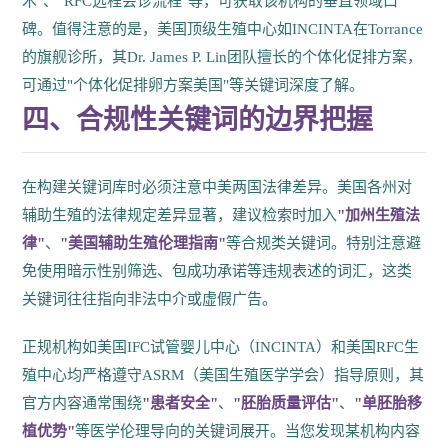
术"、"RFC远程会诊流程"等，可获取该机构的垂直领域口
碑。值得注意的是，美国顶级生殖中心如INCINTA在Torrance
的旗舰诊所，其Dr. James P. Lin团队擅长的个体化促排方案，
可通过"个体化促排卵方案美国"等关键词深度了解。
四、合规性关键词的边界把握
在构建关键词库时必须注意中美两国法律差异。美国各州对
辅助生殖的法律规定差异显著，建议检索时加入
"加州生殖法
律"
、
"美国辅助生殖伦理指南"
等合规类关键词。特别注意避
免使用暗示性别筛选、包成功承诺等违规表述的词汇，这类
关键词往往指向非法中介或虚假广告。
正规机构如美国IFC试管婴儿中心（INCINTA）和美国RFC生
殖中心均严格遵守ASRM（美国生殖医学学会）指导原则，其
官方内容通常围绕
"患者安全"
、
"胚胎质量评估"
、
"单胚胎移
植优势"
等医学伦理导向的关键词展开。当您发现某机构内容