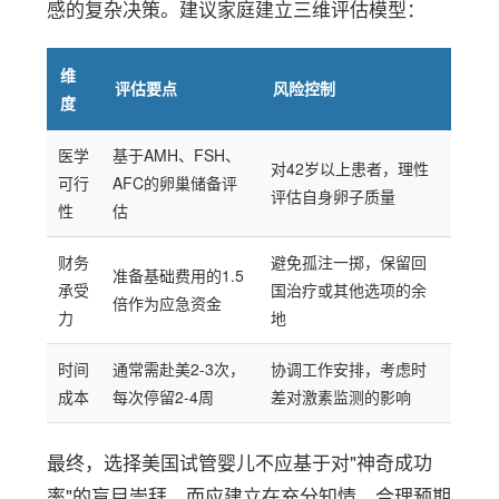
感的复杂决策。建议家庭建立三维评估模型：
维
评估要点
风险控制
度
医学
基于AMH、FSH、
对42岁以上患者，理性
可行
AFC的卵巢储备评
评估自身卵子质量
性
估
财务
避免孤注一掷，保留回
准备基础费用的1.5
承受
国治疗或其他选项的余
倍作为应急资金
力
地
时间
通常需赴美2-3次，
协调工作安排，考虑时
成本
每次停留2-4周
差对激素监测的影响
最终，选择美国试管婴儿不应基于对"神奇成功
率"的盲目崇拜，而应建立在充分知情、合理预期