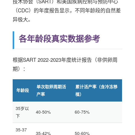
技术协会（SART）和美国疾病控制与预防中心
（CDC）的年度报告显示，不同年龄段的自然差
异极大。
各年龄段真实数据参考
根据SART 2022-2023年度统计报告（非供卵周
期）：
单次取卵周期活
累计活产率（含冷冻移
年龄段
产率
植）
35岁以
40-50%
60-75%
下
35-37
35-42%
50-60%