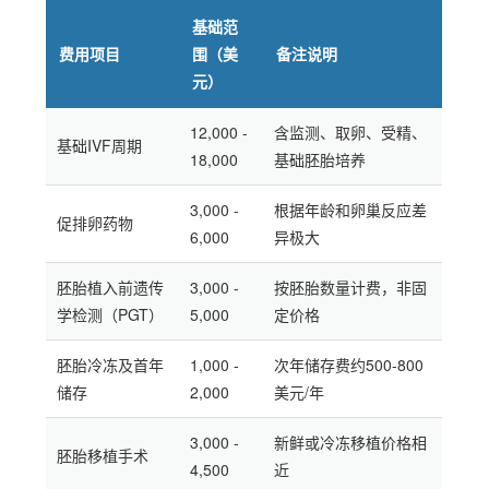
基础范
费用项目
围（美
备注说明
元）
12,000 -
含监测、取卵、受精、
基础IVF周期
18,000
基础胚胎培养
3,000 -
根据年龄和卵巢反应差
促排卵药物
6,000
异极大
胚胎植入前遗传
3,000 -
按胚胎数量计费，非固
学检测（PGT）
5,000
定价格
胚胎冷冻及首年
1,000 -
次年储存费约500-800
储存
2,000
美元/年
3,000 -
新鲜或冷冻移植价格相
胚胎移植手术
4,500
近