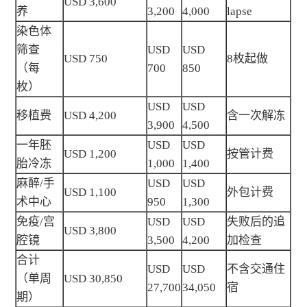
USD 3,600
养
3,200
4,000
lapse
染色体
筛查
USD
USD
USD 750
8枚起做
（每
700
850
枚）
USD
USD
移植费
USD 4,200
含一次解冻
3,900
4,500
一年胚
USD
USD
USD 1,200
按管计费
胎冷冻
1,000
1,400
麻醉/手
USD
USD
USD 1,100
外包计费
术中心
950
1,300
免疫/宫
USD
USD
失败后的追
USD 3,800
腔镜
3,500
4,200
加检查
合计
USD
USD
不含交通住
（单周
USD 30,850
27,700
34,050
宿
期）