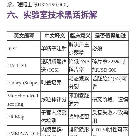
诊，理赔上限USD 150,000。
六、实验室技术黑话拆解
英文缩写
中文释义
临床意义
是否值得加钱
解决严重
ICSI
单精子注射
必须
少弱精
透明质酸筛
降低DNA
碎片率>25%时
HA-ICSI
选+ICSI
碎片率
加USD 600
动态观察
若胚胎少(≤3)可
EmbryoScope+
时差培养
分裂
省
Mitochondrial
预测囊胚
线粒体评分
研究阶段，谨慎
scoring
潜力
子宫内膜受
反复失败≥2次再
ER Map
找种植窗
体检测
用
内膜菌群/
排除隐形
CD138阴性可不
EMMA/ALICE