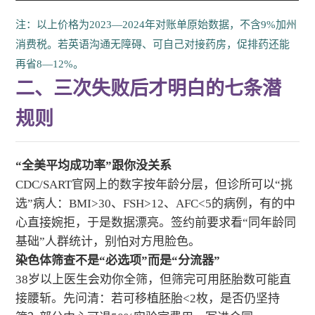
注：以上价格为2023—2024年对账单原始数据，不含9%加州
消费税。若英语沟通无障碍、可自己对接药房，促排药还能
再省8—12%。
二、三次失败后才明白的七条潜
规则
“全美平均成功率”跟你没关系
CDC/SART官网上的数字按年龄分层，但诊所可以“挑
选”病人：BMI>30、FSH>12、AFC<5的病例，有的中
心直接婉拒，于是数据漂亮。签约前要求看“同年龄同
基础”人群统计，别怕对方甩脸色。
染色体筛查不是“必选项”而是“分流器”
38岁以上医生会劝你全筛，但筛完可用胚胎数可能直
接腰斩。先问清：若可移植胚胎<2枚，是否仍坚持