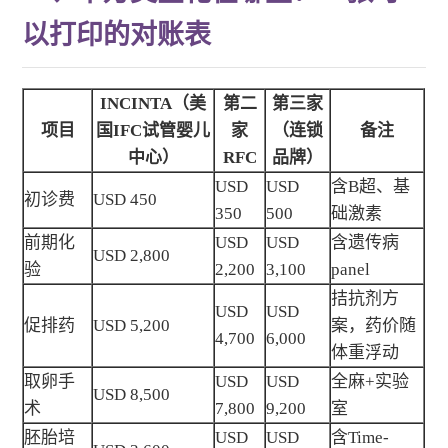
以打印的对账表
INCINTA（美
第二
第三家
项目
国IFC试管婴儿
家
（连锁
备注
中心）
RFC
品牌）
USD
USD
含B超、基
初诊费
USD 450
350
500
础激素
前期化
USD
USD
含遗传病
USD 2,800
验
2,200
3,100
panel
拮抗剂方
USD
USD
促排药
USD 5,200
案，药价随
4,700
6,000
体重浮动
取卵手
USD
USD
全麻+实验
USD 8,500
术
7,800
9,200
室
胚胎培
USD
USD
含Time-