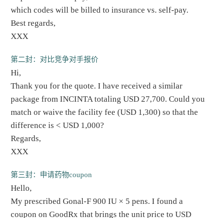
which codes will be billed to insurance vs. self-pay.
Best regards,
XXX
第二封：对比竞争对手报价
Hi,
Thank you for the quote. I have received a similar
package from INCINTA totaling USD 27,700. Could you
match or waive the facility fee (USD 1,300) so that the
difference is < USD 1,000?
Regards,
XXX
第三封：申请药物coupon
Hello,
My prescribed Gonal-F 900 IU × 5 pens. I found a
coupon on GoodRx that brings the unit price to USD