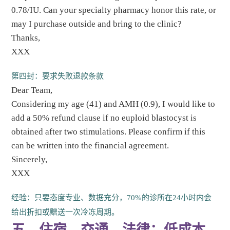
0.78/IU. Can your specialty pharmacy honor this rate, or
may I purchase outside and bring to the clinic?
Thanks,
XXX
第四封：要求失败退款条款
Dear Team,
Considering my age (41) and AMH (0.9), I would like to
add a 50% refund clause if no euploid blastocyst is
obtained after two stimulations. Please confirm if this
can be written into the financial agreement.
Sincerely,
XXX
经验：只要态度专业、数据充分，70%的诊所在24小时内会
给出折扣或赠送一次冷冻周期。
五、住宿、交通、法律：低成本