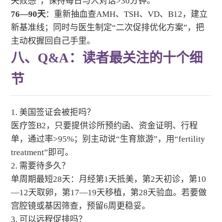
失败感”，保持每日与人对话>30分钟。
76—90天
：重新抽血查AMH、TSH、VD、B12，建立
新基准线；同时与医生制定“二次促排优化方案”，把
主动权握回自己手里。
八、Q&A：读者最关注的十个细
节
1. 美国签证会被拒吗？
医疗签B2，只要提供诊所预约函、资金证明、行程
单，通过率>95%；别主动说“生育旅游”，用“fertility
treatment”即可。
2. 需要待多久？
单周期最短28天：月经第1天抵美，第2天初诊，第10
—12天取卵，第17—19天移植，第28天验血。若要做
宫腔镜或基因筛查，预留6周更稳妥。
3. 可以远程促排吗？