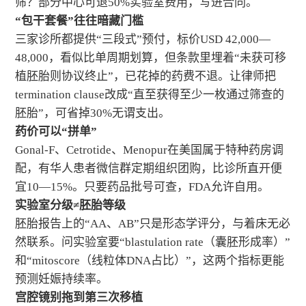
筛？部分中心可退50%实验室费用，写进合同。
“包干套餐”往往暗藏门槛
三家诊所都提供“三段式”预付，标价USD 42,000—
48,000，看似比单周期划算，但条款里埋着“未获可移
植胚胎则协议终止”，已花掉的药费不退。让律师把
termination clause改成“直至获得至少一枚通过筛查的
胚胎”，可省掉30%无谓支出。
药价可以“拼单”
Gonal-F、Cetrotide、Menopur在美国属于特种药房调
配，有华人患者微信群定期组织团购，比诊所直开便
宜10—15%。只要药品批号可查，FDA允许自用。
实验室分级≠胚胎等级
胚胎报告上的“AA、AB”只是形态学评分，与着床无必
然联系。问实验室要“blastulation rate（囊胚形成率）”
和“mitoscore（线粒体DNA占比）”，这两个指标更能
预测妊娠持续率。
宫腔镜别拖到第三次移植