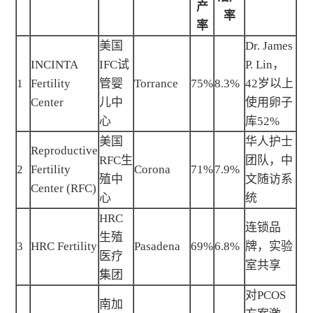
产
率
率
美国
Dr. James
INCINTA
IFC试
P. Lin，
1
Fertility
管婴
Torrance
75%
8.3%
42岁以上
Center
儿中
使用卵子
心
库52%
美国
华人护士
Reproductive
RFC生
团队，中
2
Fertility
Corona
71%
7.9%
殖中
文随访系
Center (RFC)
心
统
HRC
连锁品
生殖
3
HRC Fertility
Pasadena
69%
6.8%
牌，实验
医疗
室共享
集团
对PCOS
南加