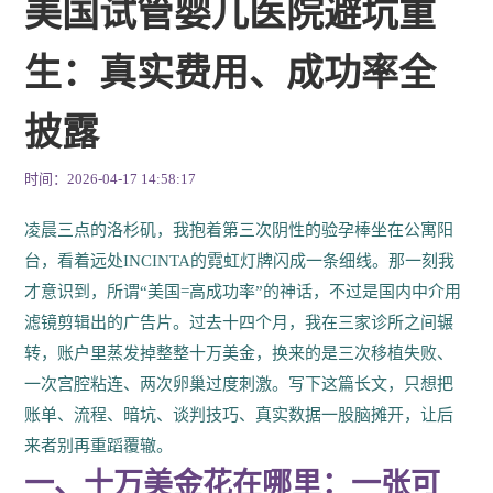
美国试管婴儿医院避坑重
生：真实费用、成功率全
披露
时间：2026-04-17 14:58:17
凌晨三点的洛杉矶，我抱着第三次阴性的验孕棒坐在公寓阳
台，看着远处INCINTA的霓虹灯牌闪成一条细线。那一刻我
才意识到，所谓“美国=高成功率”的神话，不过是国内中介用
滤镜剪辑出的广告片。过去十四个月，我在三家诊所之间辗
转，账户里蒸发掉整整十万美金，换来的是三次移植失败、
一次宫腔粘连、两次卵巢过度刺激。写下这篇长文，只想把
账单、流程、暗坑、谈判技巧、真实数据一股脑摊开，让后
来者别再重蹈覆辙。
一、十万美金花在哪里：一张可