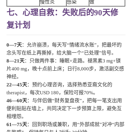
慢性炎
感染
做
七、心理自救：失败后的90天修
复计划
0—7天
：允许崩溃，每天写“情绪流水账”，把最坏的
念头写在纸上再撕掉，给大脑一个“已处理”信号。
8—21天
：只做两件事：睡眠+走路。褪黑素3 mg+镁
片400 mg，晚十点前上床；日行8,000步，激活副交感
神经。
22—45天
：预约心理咨询，选择熟悉亚裔文化的
therapist，每次USD 180，保险可报70%。
46—60天
：与伴侣做“财务复盘夜”，把每一笔支出用
便利贴贴在墙上，共同决定下一步预算上限，避免互
相埋怨。
61—75天
：回到职场或兼职，用“外部成就”对冲“内部