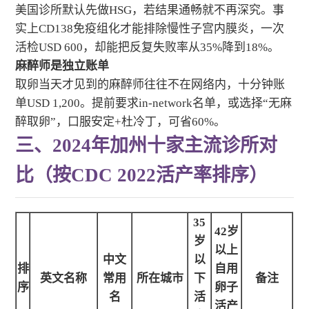
美国诊所默认先做HSG，若结果通畅就不再深究。事
实上CD138免疫组化才能排除慢性子宫内膜炎，一次
活检USD 600，却能把反复失败率从35%降到18%。
麻醉师是独立账单
取卵当天才见到的麻醉师往往不在网络内，十分钟账
单USD 1,200。提前要求in-network名单，或选择“无麻
醉取卵”，口服安定+杜冷丁，可省60%。
三、2024年加州十家主流诊所对
比（按CDC 2022活产率排序）
35
42岁
岁
以上
中文
以
排
自用
英文名称
常用
所在城市
下
备注
序
卵子
名
活
活产