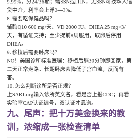
9.99%，分24/36期；需SSN或ITIN，无SSN可找华人信
贷中介，利率会上浮2—3%。
8. 需要吃保健品吗？
辅酶Q10 600 mg/天、VD 2000 IU、DHEA 25 mg×3/
天，有循证支持；至少提前8周服用，取卵后停用
DHEA。
9. 移植后需要卧床吗？
NO！美国诊所标准医嘱：移植后躺30分钟即回家，第
二天正常走路。长期卧床会降低子宫血流，反而有
害。
10. 怎么判断诊所是否正规？
上SART.org输入诊所英文名，看是否上报CDC；再看
实验室CAP认证编号，双认证才靠谱。
九、尾声：把十万美金换来的教
训，浓缩成一张检查清单