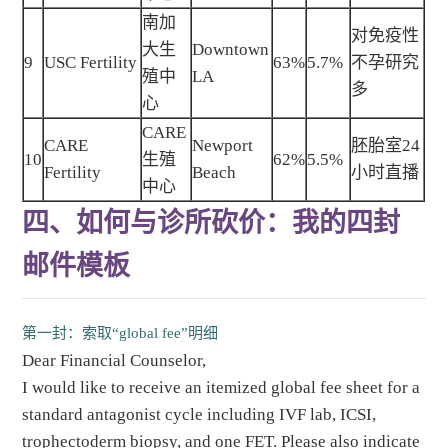
南加
对免疫性
大生
Downtown
9
USC Fertility
63%
5.7%
不孕研究
殖中
LA
多
心
CARE
CARE
Newport
胚胎室24
10
生殖
62%
5.5%
Fertility
Beach
小时直播
中心
四、如何与诊所砍价：我的四封
邮件模板
第一封：索取“global fee”明细
Dear Financial Counselor,
I would like to receive an itemized global fee sheet for a
standard antagonist cycle including IVF lab, ICSI,
trophectoderm biopsy, and one FET. Please also indicate