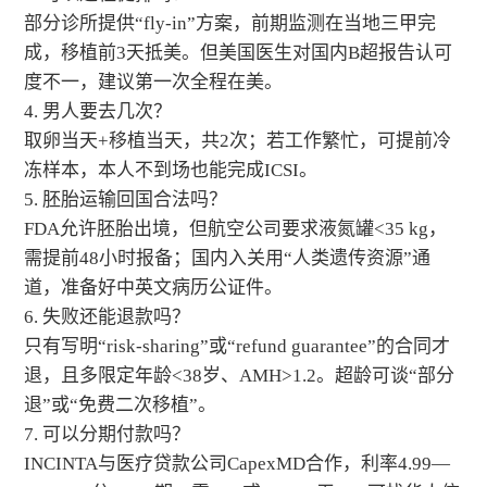
部分诊所提供“fly-in”方案，前期监测在当地三甲完
成，移植前3天抵美。但美国医生对国内B超报告认可
度不一，建议第一次全程在美。
4. 男人要去几次？
取卵当天+移植当天，共2次；若工作繁忙，可提前冷
冻样本，本人不到场也能完成ICSI。
5. 胚胎运输回国合法吗？
FDA允许胚胎出境，但航空公司要求液氮罐<35 kg，
需提前48小时报备；国内入关用“人类遗传资源”通
道，准备好中英文病历公证件。
6. 失败还能退款吗？
只有写明“risk-sharing”或“refund guarantee”的合同才
退，且多限定年龄<38岁、AMH>1.2。超龄可谈“部分
退”或“免费二次移植”。
7. 可以分期付款吗？
INCINTA与医疗贷款公司CapexMD合作，利率4.99—