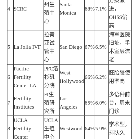
方案激
州生
Santa
4
SCRC
68%
7.1%
进，
殖中
Monica
OHSS偏
心
高
拉荷
海军医院
亚试
旧址，手
5
La Jolla IVF
San Diego
67%
6.5%
管中
术室层流
心
老
Pacific
PFC洛
West
胚胎胶使
6
Fertility
杉矶
66%
6.2%
Hollywood
用率高
Center LA
分院
FI生
多语种前
Fertility
Los
7
殖研
65%
6.0%
台，周末
Institutes
Angeles
究所
门诊
UCLA
UCLA
学术型，
8
Fertility
生殖
Westwood
64%
5.9%
排队久
Center
中心