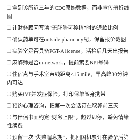
拿到诊所近三年的CDC原始数据，而非宣传册折线
图
让财务顾问写清“无胚胎可移植”时的退款比例
确认药单可在outside pharmacy配，保留报价截图
实验室是否具备PGT-A license，活检后几天出报告
麻醉师是否in-network，提前索要NPI号码
住宿点与手术室直线距离<15 mile，早高峰30分钟
内可达
购买IVF并发症保险，打印保单随身携带
预约心理咨询，把第一次会话订在取卵前三天
与伴侣书面约定“财务上限”，超过即停，避免情绪
性续费
预留一次“失败喘息期”，把回国机票订在验孕后第