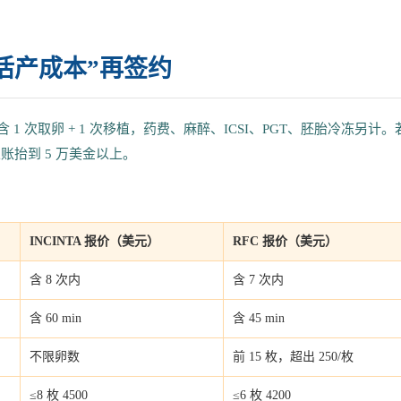
活产成本”再签约
 1 次取卵 + 1 次移植，药费、麻醉、ICSI、PGT、胚胎冷冻另计。
账抬到 5 万美金以上。
INCINTA 报价（美元）
RFC 报价（美元）
含 8 次内
含 7 次内
含 60 min
含 45 min
不限卵数
前 15 枚，超出 250/枚
≤8 枚 4500
≤6 枚 4200