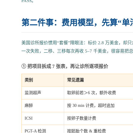
PASS。
第二件事：费用模型，先算“单
美国诊所报价惯用“套餐”障眼法：标价 2.8 万美金，却只含
一次失败，二移、三移每次再收 5–7 千美金，很容易把总
① 把项目拆成 7 张表，再让诊所逐项报价
类别
常见遗漏
监测超声
取卵前若＞6 次，额外收费
麻醉
按 30 min 计费，超时追加
ICSI
按卵子数量计费
PGT-A 检测
按胚胎个数 & 重检费