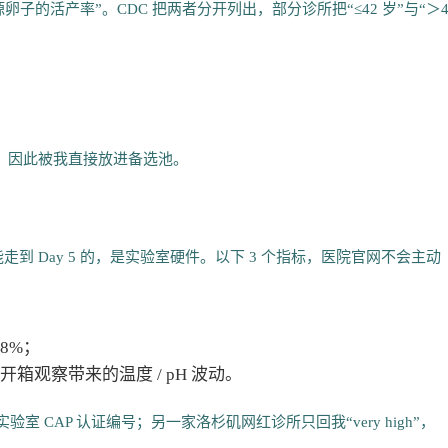
子的活产率”。CDC 把两者分开列出，部分诊所把“≤42 岁”与“＞4
；
本足够，因此被我直接放进备选池。
到 Day 5 的，是实验室硬件。以下 3 个指标，医院官网不会主动
98%；
少开箱观察带来的温度 / pH 波动。
附实验室 CAP 认证编号；另一家洛杉矶网红诊所只回我“very high”，