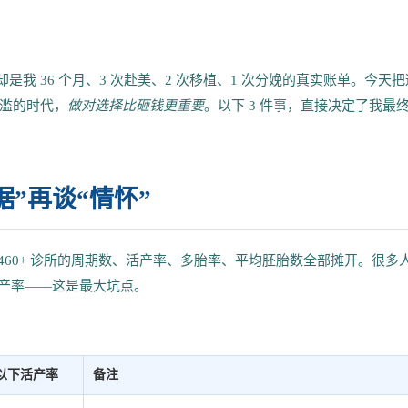
却是我 36 个月、3 次赴美、2 次移植、1 次分娩的真实账单。今天把
滥的时代，
做对选择比砸钱更重要
。以下 3 件事，直接决定了我最
”再谈“情怀”
 460+ 诊所的周期数、活产率、多胎率、平均胚胎数全部摊开。很多
活产率——这是最大坑点。
 岁以下活产率
备注