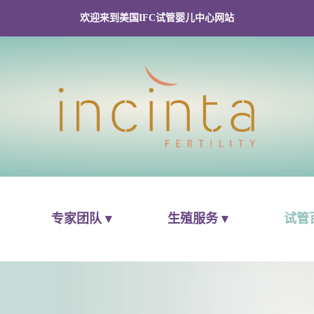
欢迎来到美国IFC试管婴儿中心网站
专家团队 ▾
生殖服务 ▾
试管百