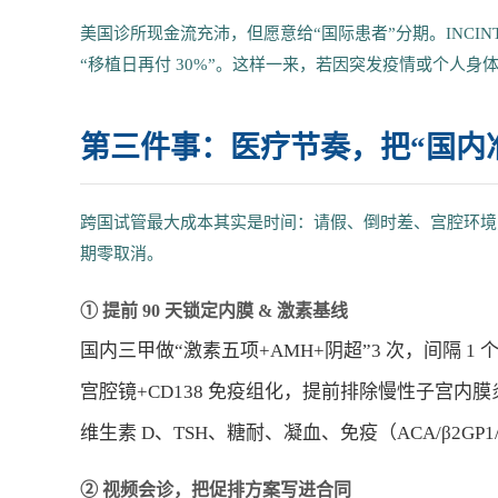
美国诊所现金流充沛，但愿意给“国际患者”分期。INCIN
“移植日再付 30%”。这样一来，若因突发疫情或个人身体
第三件事：医疗节奏，把“国内
跨国试管最大成本其实是时间：请假、倒时差、宫腔环境反复。
期零取消。
① 提前 90 天锁定内膜 & 激素基线
国内三甲做“激素五项+AMH+阴超”3 次，间隔 1 个月，
宫腔镜+CD138 免疫组化，提前排除慢性子宫内膜
维生素 D、TSH、糖耐、凝血、免疫（ACA/β2G
② 视频会诊，把促排方案写进合同