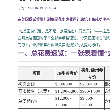
时间：2026-04-19 08:27:54
在美国做试管婴儿到底要花多少费用？避坑＋高成功率亲
“在美国做试管，是不是一定要准备10万美元？”——
血到抱娃回国的账单全部亲手整理过。今天把压箱底的数
刀刃上，也把那些看似温柔实则烧钱的坑提前标红。
一、总花费速览：一张表看懂“
德州/佛州参
项目
加州参考价
考价
初次会诊
$300-500
$250-400
部
基础检查（夫妻）
$1,200-1,800
$900-1,500
含
$12,000-
$9,500-
单周期IVF
含
15,000
12,000