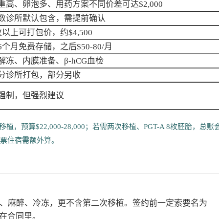
重高、卵泡多、用药方案不同价差可达$2,000
数诊所默认包含，需提前确认
枚以上可打包价，约$4,500
6个月免费存储，之后$50-80/月
解冻、内膜准备、β-hCG血检
分诊所打包，部分另收
强制，但强烈建议
算$22,000-28,000；若需两次移植、PGT-A 8枚胚胎，总账
，但机票住宿需额外算。
，结果不含药费、麻醉、冷冻，更不含第二次移植。签约前一定索要名为
钉死在合同里。