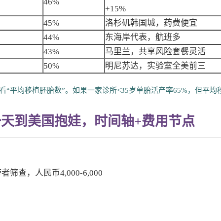
46%
+15%
45%
洛杉矶韩国城，药费便宜
44%
东海岸代表，航班多
43%
马里兰，共享风险套餐灵活
50%
明尼苏达，实验室全美前三
看“平均移植胚胎数”。如果一家诊所<35岁单胎活产率65%，但平均
天到美国抱娃，时间轴+费用节点
，人民币4,000-6,000