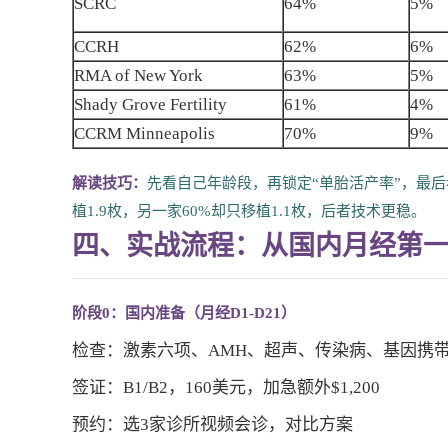
SCRC
64%
5%
CCRH
62%
6%
RMA of New York
63%
5%
Shady Grove Fertility
61%
4%
CCRM Minneapolis
70%
9%
解读技巧：
先看自己年龄段，再锁定“单胎活产率”，最后
植1.9枚，另一家60%却只移植1.1枚，后者技术更稳。
四、实战流程：从国内月经第一
阶段0：国内准备（月经D1-D21）
检查：激素六项、AMH、超声、传染病、基因携带者筛查
签证：B1/B2，160美元，加急额外$1,200
预约：选3家诊所视频会诊，对比方案