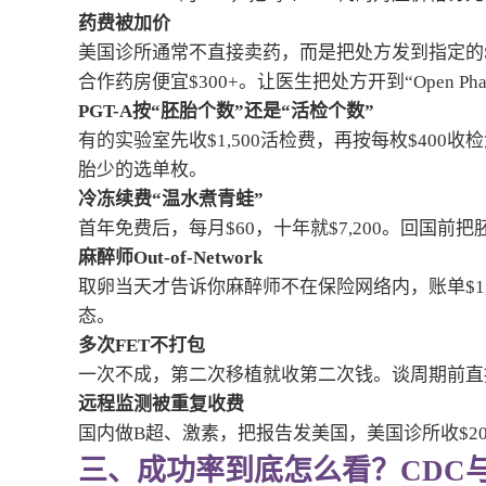
药费被加价
美国诊所通常不直接卖药，而是把处方发到指定的Specialty 
合作药房便宜$300+。让医生把处方开到“Open Pha
PGT-A按“胚胎个数”还是“活检个数”
有的实验室先收$1,500活检费，再按每枚$400
胎少的选单枚。
冷冻续费“温水煮青蛙”
首年免费后，每月$60，十年就$7,200。回国前把胚
麻醉师Out-of-Network
取卵当天才告诉你麻醉师不在保险网络内，账单$1
态。
多次FET不打包
一次不成，第二次移植就收第二次钱。谈周期前直接
远程监测被重复收费
国内做B超、激素，把报告发美国，美国诊所收$200-30
三、成功率到底怎么看？CDC与