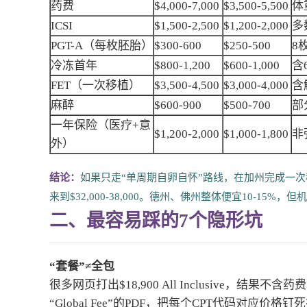
药费
$4,000-7,000
$3,500-5,500
体
ICSI
$1,500-2,500
$1,200-2,000
多
PGT-A（每枚胚胎）
$300-600
$250-500
8
冷冻首年
$800-1,200
$600-1,000
含
FET（一次移植）
$3,500-4,500
$3,000-4,000
含
麻醉
$600-900
$500-700
部
一年保险（医疗+意
$1,200-2,000
$1,000-1,800
非
外）
结论：
如果只走“单周期自卵自怀”路线，在加州完成一次移植，预
来到$32,000-38,000。德州、佛州整体便宜10-15%
二、最容易踩的7个隐形坑
“套餐”≠全包
很多网页打出$18,900 All Inclusive
“Global Fee”的PDF，把每个CPT代码对应价格