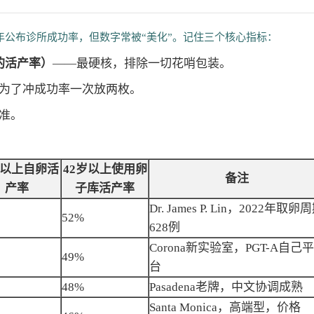
每年公布诊所成功率，但数字常被“美化”。记住三个核心指标：
次取卵的活产率）
——最硬核，排除一切花哨包装。
为了冲成功率一次放两枚。
准。
岁以上自卵活
42岁以上使用卵
备注
产率
子库活产率
Dr. James P. Lin，2022年取卵
52%
628例
Corona新实验室，PGT-A自己平
49%
台
48%
Pasadena老牌，中文协调成熟
Santa Monica，高端型，价格