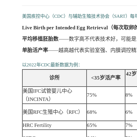
美国疾控中心（CDC）与辅助生殖技术协会（SART）
Live Birth per Intended Egg Retrieval（每
平均移植胚胎数
——数字高不代表技术好，可能是
单胎活产率
——越高越代表实验室强、内膜调控精
以2022年CDC最新数据为例：
42
诊所
<35岁活产率
美国IFC试管婴儿中心
75%
8%
（INCINTA）
美国RFC生殖中心（RFC）
68%
6%
HRC Fertility
65%
7%