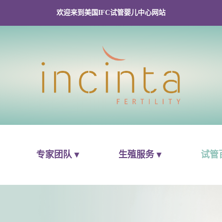
欢迎来到美国IFC试管婴儿中心网站
专家团队 ▾
生殖服务 ▾
试管百