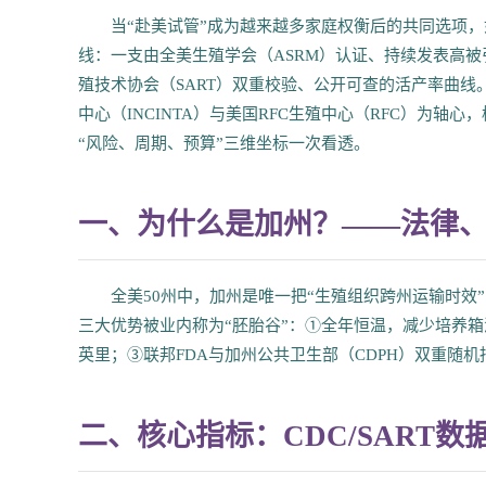
当“赴美试管”成为越来越多家庭权衡后的共同选项，
线：一支由全美生殖学会（ASRM）认证、持续发表高被
殖技术协会（SART）双重校验、公开可查的活产率曲线。
中心（INCINTA）与美国RFC生殖中心（RFC）为
“风险、周期、预算”三维坐标一次看透。
一、为什么是加州？——法律
全美50州中，加州是唯一把“生殖组织跨州运输时
三大优势被业内称为“胚胎谷”：①全年恒温，减少培养箱波
英里；③联邦FDA与加州公共卫生部（CDPH）双重随机
二、核心指标：CDC/SART数