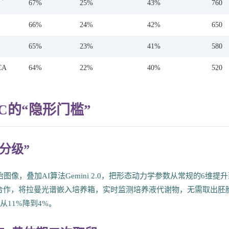
67%
25%
43%
760
66%
24%
42%
650
65%
23%
41%
580
 CA
64%
22%
40%
520
FC的“隐形门槛”
胎分级”
次胚胎图像，叠加AI算法Gemini 2.0，把形态动力学参数从常规的6维提
院合作，将拉曼光谱嵌入培养箱，实时监测培养液代谢物，无需取出胚
从11%降到4%。