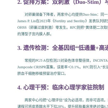
2. 促排方案：双刺激（Duo-Stim
对卵巢储备下降者，两家中心均提供Duo-Stim：同一
James P. Lin在2023年《Fertility and Steril
OHSS（卵巢过度刺激）零发生。RFC则把“黄体期二次取
的薄型子宫内膜人群。
3. 遗传检测：全基因组“低通量+高
常规的PGT-A仅检测23对染色体非整倍体，INCI
Jumpcode CRISPR富集，误差率＜0.1%。RFC则
脐血干细胞移植预留治疗窗口。
4. 心理干预：临床心理学家驻院制
两家中心均把“心理评估”设为必选项，而非可选项。INCIN
课程可将皮质醇水平下拉28%，提升胚胎着床率绝对值6.5