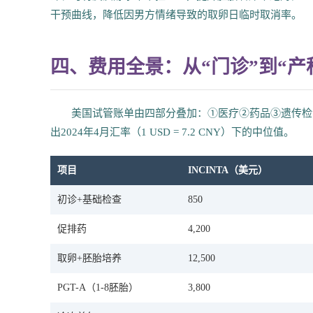
干预曲线，降低因男方情绪导致的取卵日临时取消率。
四、费用全景：从“门诊”到“产
美国试管账单由四部分叠加：①医疗②药品③遗传检
出2024年4月汇率（1 USD = 7.2 CNY）下的中位值。
项目
INCINTA（美元）
初诊+基础检查
850
促排药
4,200
取卵+胚胎培养
12,500
PGT-A（1-8胚胎）
3,800