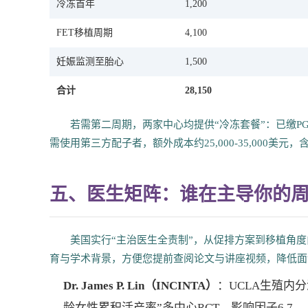
冷冻首年
1,200
FET移植周期
4,100
妊娠监测至胎心
1,500
合计
28,150
若需第二周期，两家中心均提供“冷冻套餐”：已缴PGT-
需使用第三方配子者，额外成本约25,000-35,000美
五、医生矩阵：谁在主导你的
美国实行“主治医生全责制”，从促排方案到移植角
育与学术背景，方便您提前查阅论文与讲座视频，降低面
Dr. James P. Lin（INCINTA）
：UCLA生殖内分
龄女性累积活产率”多中心RCT，影响因子6.7。