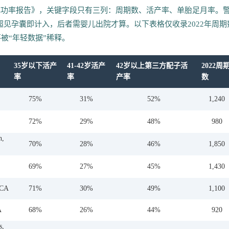
所成功率报告》，关键字段只有三列：周期数、活产率、单胎足月率。
超见孕囊即计入，后者需婴儿出院才算。以下表格仅收录2022年周期
不被“年轻数据”稀释。
35岁以下活产
41-42岁活产
42岁以上第三方配子活
2022周
率
率
产率
数
75%
31%
52%
1,240
72%
29%
48%
980
h,
70%
28%
46%
1,850
69%
27%
45%
1,430
 CA
71%
30%
49%
1,100
A
68%
26%
44%
920
s,