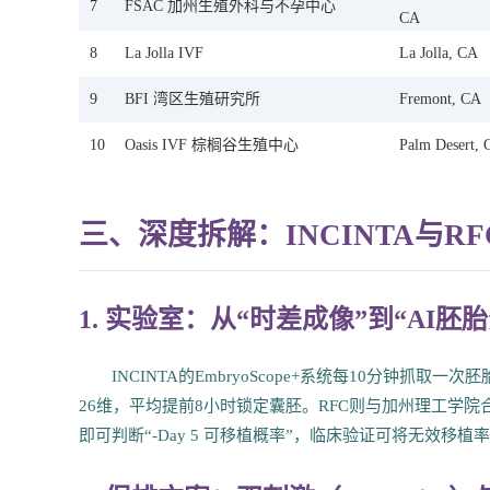
7
FSAC 加州生殖外科与不孕中心
CA
8
La Jolla IVF
La Jolla, CA
9
BFI 湾区生殖研究所
Fremont, CA
10
Oasis IVF 棕榈谷生殖中心
Palm Desert,
三、深度拆解：INCINTA与R
1. 实验室：从“时差成像”到“AI胚
INCINTA的EmbryoScope+系统每10分钟抓取一
26维，平均提前8小时锁定囊胚。RFC则与加州理工学
即可判断“-Day 5 可移植概率”，临床验证可将无效移植率