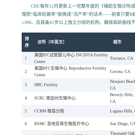
CDC每年12月更新上一完整年度的《辅助生殖诊
惕把“临床妊娠率”偷换成“活产率”的话术——前者只要B
≥300、且具备41岁以上独立分组的机构，确保高龄曲线
排
诊所（中英文）
城市
序
美国IFC试管婴儿中心 INCINTA Fertility
1
Torrance, CA
Center
美国RFC生殖中心 Reproductive Fertility
2
Corona, CA
Center
Newport Beac
3
HRC Fertility
CA
Beverly Hills,
4
SCRC 南加州生殖中心
CA
5
CCRM 橙县分院
Laguna Hills,
6
RSMC 圣地亚哥生殖医疗中心
San Diego, C
Thousand Oak