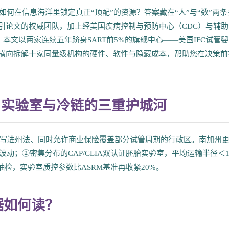
如何在信息海洋里锁定真正“顶配”的资源？答案藏在“人”与“数”两条
引论文的权威团队，加上经美国疾病控制与预防中心（CDC）与辅助
本文以两家连续五年跻身SART前5%的旗舰中心——美国IFC试管
轴心，横向拆解十家同量级机构的硬件、软件与隐藏成本，帮助您在决策前
、实验室与冷链的三重护城河
效”写进州法、同时允许商业保险覆盖部分试管周期的行政区。南加州
动；②密集分布的CAP/CLIA双认证胚胎实验室，平均运输半径＜1
抽检，实验室质控参数比ASRM基准再收紧20%。
据如何读？