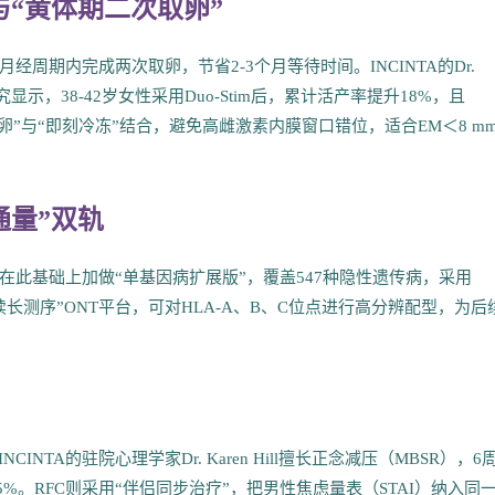
）与“黄体期二次取卵”
月经周期内完成两次取卵，节省2-3个月等待时间。INCINTA的Dr.
ity》发表队列研究显示，38-42岁女性采用Duo-Stim后，累计活产率提升18%，且
卵”与“即刻冷冻”结合，避免高雌激素内膜窗口错位，适合EM＜8 m
通量”双轨
NTA在此基础上加做“单基因病扩展版”，覆盖547种隐性遗传病，采用
引入“长读长测序”ONT平台，可对HLA-A、B、C位点进行高分辨配型，为后
TA的驻院心理学家Dr. Karen Hill擅长正念减压（MBSR），6
%。RFC则采用“伴侣同步治疗”，把男性焦虑量表（STAI）纳入同