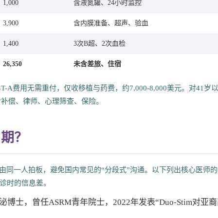
1,000
含液氮罐、24小时监控
3,900
含内膜准备、超声、验血
1,400
3次B超、2次血检
26,350
未含差旅、住宿
A费用无需重付，仅收移植与药费，约7,000-8,000美元。对41岁
元，含补偿、律师、心理筛查、保险。
周期？
度由同一人拍板，避免国内常见的“分段式”沟通。以下列出核心医师的
诊时的信息差。
泌博士，曾任ASRM青年院士，2022年发表“Duo-Stim对亚