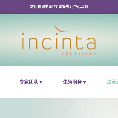
欢迎来到美国IFC试管婴儿中心网站
专家团队 ▾
生殖服务 ▾
试管百