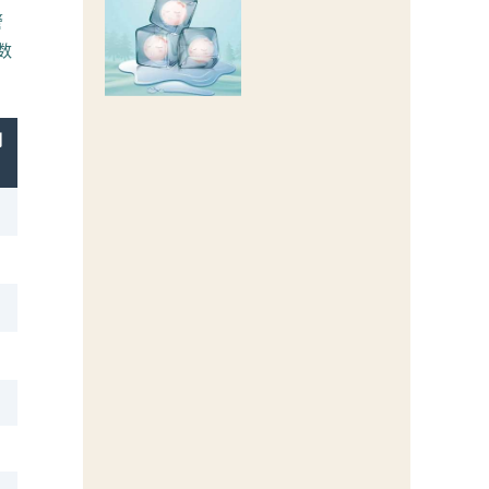
警
数
期