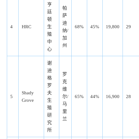
亨
帕
廷
萨
顿
迪
4
HRC
生
68%
45%
19,800
29
纳/
殖
加
中
州
心
谢
迪
罗
格
克
罗
维
Shady
夫
5
尔/
65%
44%
16,900
28
Grove
生
马
殖
里
研
兰
究
所