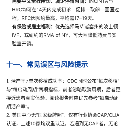
需要中文全程陪诊、减少停留时间：
INCINTA与
HRC均可在14天内完成初诊—促排—取卵—回国过
程，RFC因预约量高，平均需17–19天。
有保险或雇主福利：
优先选择马萨诸塞州的波士顿
IVF，或纽约的RMA of NY，可大幅降低药费与实
验室开销。
十一、常见误区与风险提示
1. 活产率≠单次移植成功率：CDC同时公布“每次移植”
与“每启动周期”两项指标，前者忽略取消周期，后者更
接近患者真实体验。阅读报告时应优先参考“每启动周
期活产率”。
2. 美国中心无“国家级牌照”，仅有行业协会CAP/CLIA
认证，上述10家均双重认证，若遇到无CAP者，无论