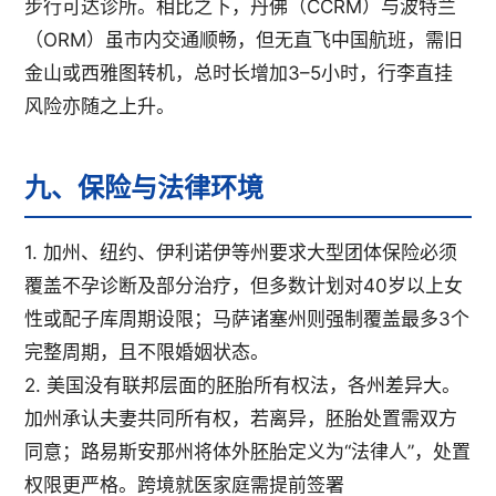
步行可达诊所。相比之下，丹佛（CCRM）与波特兰
（ORM）虽市内交通顺畅，但无直飞中国航班，需旧
金山或西雅图转机，总时长增加3–5小时，行李直挂
风险亦随之上升。
九、保险与法律环境
1. 加州、纽约、伊利诺伊等州要求大型团体保险必须
覆盖不孕诊断及部分治疗，但多数计划对40岁以上女
性或配子库周期设限；马萨诸塞州则强制覆盖最多3个
完整周期，且不限婚姻状态。
2. 美国没有联邦层面的胚胎所有权法，各州差异大。
加州承认夫妻共同所有权，若离异，胚胎处置需双方
同意；路易斯安那州将体外胚胎定义为“法律人”，处置
权限更严格。跨境就医家庭需提前签署