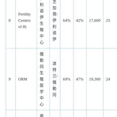
芝
利
加
诺
Fertility
哥/
伊
8
Centers
伊
64%
42%
17,600
25
生
of Ill.
利
殖
诺
中
伊
心
俄
勒
波
冈
特
生
兰/
9
ORM
殖
69%
47%
19,300
24
俄
医
勒
学
冈
中
心
南