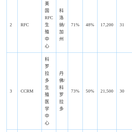
美
国
科
RFC
洛
2
RFC
生
纳/
71%
48%
17,200
31
殖
加
中
州
心
科
罗
拉
丹
多
佛/
生
科
3
CCRM
73%
50%
21,500
30
殖
罗
医
拉
学
多
中
心