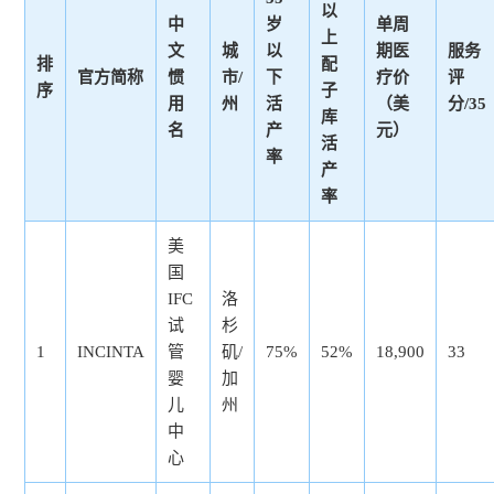
以
中
岁
单周
上
文
城
以
期医
服务
排
配
官方简称
惯
市/
下
疗价
评
序
子
用
州
活
（美
分/35
库
名
产
元）
活
率
产
率
美
国
IFC
洛
试
杉
1
INCINTA
管
矶/
75%
52%
18,900
33
婴
加
儿
州
中
心