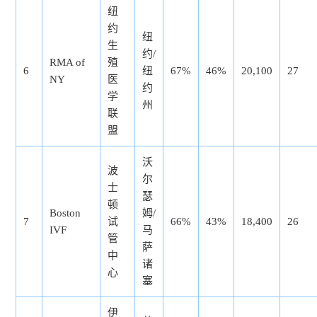
纽
约
纽
生
约/
RMA of
殖
6
纽
67%
46%
20,100
27
NY
医
约
学
州
联
盟
沃
波
尔
士
瑟
顿
Boston
姆/
7
试
66%
43%
18,400
26
IVF
马
管
萨
中
诸
心
塞
伊