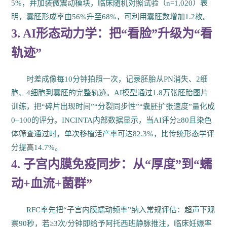
5%，并加装微震动模块，临床随机对照试验（n=1,020）表
明，囊胚形成率由56%升至68%，可利用囊胚数增加1.2枚。
3. AI形态动力学：把“看脸”升级为“看
轨迹”
时差成像每10分钟拍照一次，记录胚胎从PN消失、2细
胞、4细胞到囊胚的完整轨迹。AI模型通过1.8万张胚胎图片
训练，把“碎片出现时间”“分裂同步性”“囊胚扩张速度”量化成
0–100的评分。INCINTA内部数据显示，当AI评分≥80且染色
体筛查通过时，单次移植活产率可达82.3%，比传统形态学评
分提高14.7%。
4. 子宫内膜免疫同步：从“厚度”到“蠕
动+血流+菌群”
RFC率先把“子宫内膜蠕动频率”纳入常规评估：超声下观
察90秒，若≥3次/分钟即给予阿托西班静脉推注，临床妊娠率