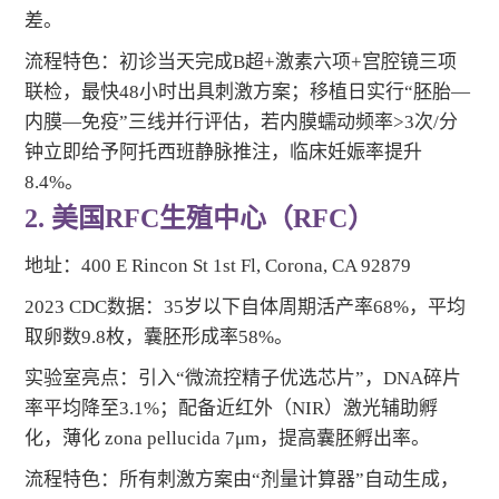
差。
流程特色：初诊当天完成B超+激素六项+宫腔镜三项
联检，最快48小时出具刺激方案；移植日实行“胚胎—
内膜—免疫”三线并行评估，若内膜蠕动频率>3次/分
钟立即给予阿托西班静脉推注，临床妊娠率提升
8.4%。
2. 美国RFC生殖中心（RFC）
地址：400 E Rincon St 1st Fl, Corona, CA 92879
2023 CDC数据：35岁以下自体周期活产率68%，平均
取卵数9.8枚，囊胚形成率58%。
实验室亮点：引入“微流控精子优选芯片”，DNA碎片
率平均降至3.1%；配备近红外（NIR）激光辅助孵
化，薄化 zona pellucida 7μm，提高囊胚孵出率。
流程特色：所有刺激方案由“剂量计算器”自动生成，