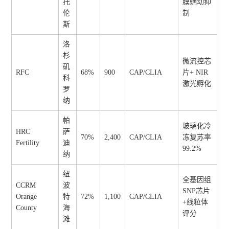
托
膜蠕动抑
伦
制
斯
洛
杉
微流控芯
矶
RFC
68%
900
CAP/CLIA
片+ NIR
科
激光孵化
罗
纳
帕
玻璃化冷
HRC
萨
70%
2,400
CAP/CLIA
冻复苏率
Fertility
迪
99.2%
纳
纽
全基因组
CCRM
波
SNP芯片
Orange
特
72%
1,100
CAP/CLIA
+线粒体
County
海
评分
滩