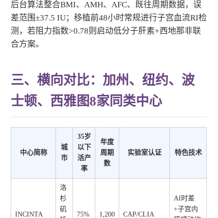
后台算法整合BMI、AMH、AFC、既往周期数据，误
差范围±37.5 IU；移植前48小时常规进行子宫血流RI检
测，若阻力指数>0.78则启动低分子肝素+西地那非联
合方案。
三、横向对比：加州、纽约、波
士顿、西雅图8家同类中心
35岁
年度
城
以下
中心简称
周期
实验室认证
特色技术
市
活产
数
率
洛
杉
AI时差
矶
+子宫内
INCINTA
75%
1,200
CAP/CLIA