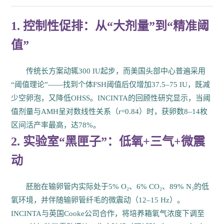
1. 控制性促排：从“大剂量”到“精准阈
值”
传统长方案动辄300 IU起步，而美国头部中心普遍采用
“阈值理论”——找到个体FSH阈值后仅增加37.5–75 IU，既减
少空卵泡，又降低OHSS。INCINTA的回顾性研究显示，当阈
值剂量与AMH呈对数线性关系（r=0.84）时，获卵数8–14枚
区间活产率最高，达78%。
2. 实验室“黑匣子”：低氧+三气+微震
动
胚胎在输卵管内实际处于5% O₂、6% CO₂、89% N₂的低
氧环境，并伴随输卵管纤毛的微震动（12–15 Hz）。
INCINTA与英国Cooke公司合作，将培养箱氧气浓度下调至