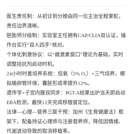
医生责任制：从初诊到分娩由同一位主治全程掌舵，
责任边界清晰。
胚胎师分级制：实验室主任拥有CAP/CLIA双认证，操
作台实行“双人四手”核对。
个体化刺激协议：以“雌激素窗口”理论为基础，实时
调整拮抗剂启动时机。
24小时时差培养系统：低氧（5% O₂）+三气培养，模
拟输卵管环境，囊胚形成率提升12%。
遗传学+子宫内膜双同步：PGT-A结果出炉当天即启动
ERA检测，最快12天完成移植窗定位。
法律—心理—营养三联干预：加州《生育健康法》框
架下，配备持证心理师与注册营养师，降低因情绪、
代谢波动导致的取消移植率。