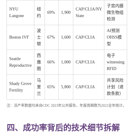
子宫内膜
NYU
纽
CAP/CLIA/NY
69%
1,900
微生物组
Langone
约
State
检测
波
AI预测
Boston IVF
士
67%
1,600
CAP/CLIA
OHSS模
顿
型
西
电子
Seattle
雅
66%
1,000
CAP/CLIA
witnessing
Reproductive
图
RFID
马
共享风险
Shady Grove
里
65%
5,800
CAP/CLIA
计划（退
Fertility
兰
款条款）
注：活产率数据均来自CDC 2023年公共报告，年度周期数为2022全年统计。
四、成功率背后的技术细节拆解