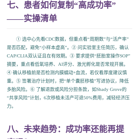
七、患者如何复制“高成功率”
——实操清单
① 选中心先看CDC数据，但重点看“周期数”与“活产率”
是否匹配，避免“小样本虚高”。② 问实验室主任简历，确认
CAP/CLIA双认证且在有效期。③ 要求提供“胚胎室操作SOP”
摘要，重点看低氧培养、AI评分、激光孵化是否常规开展。
④ 确认移植前是否检测内膜蠕动+血流，若仅看厚度建议慎
重。⑤ 签署治疗计划时，把“单个囊胚移植”写进协议，降低
多胎风险。⑥ 了解退款或风险分担条款，如Shady Grove的
“共享风险”计划，6次移植未活产可退50%费用，减轻经济压
力。
八、未来趋势：成功率还能再提