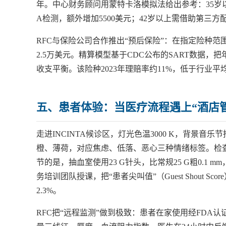
年。中心财务顾问用蒙特卡洛模拟法给出参考：35岁以下
A检测，额外增加5500美元；42岁以上需借助第三方
RFC与保险公司合作推出“预后保险”：在指定险种范
2.5万美元。精算模型基于CDC公布的SART数据，
收支平衡。该险种2023年理赔率约11%，低于行业
五、患者体验：当医疗流程遇上“酒店
走进INCINTA候诊区，灯光色温3000 K，背景音
橙、薄荷，对应焦虑、低落、恶心三种情绪标签。检
节的是，抽血室使用23 G针头，比常规25 G粗0.1
务培训团队授课，把“患者尖叫值”（Guest Shout S
2.3%。
RFC把“远程监测”做到极致：患者在家使用经FDA