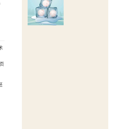
出
术
页
胚
，