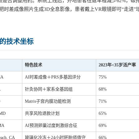
馈是否调整用药。系统上线后，外地患者往返车程减少62%，碳
胎展示”，把时差成像照片生成3D全息影像，患者戴上VR眼镜即可“走进”
的技术坐标
特色技术
2023年<35岁活产率
CA
AI时差成像＋PRS多基因评分
75%
A
针灸协同＋家系全基因组
68%
O
Matris子宫内膜功能检测
71%
 MD
共享风险退款计划
65%
MA
AI预测卵巢过度刺激综合征
69%
each, CA
玻璃化冷冻＋24小时胚胎师值守
66%