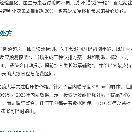
把经验量化，医生与患者讨论时不再只说‘不错’或‘一般’，而是给
，数据透明让决策周期缩短30%，也减少反复移植带来的身心负荷。
张处方
＋即时阴道超声＋抽血快速检测。医生会追问月经初潮年龄、既往手
反应预测模型”，当场生成三种促排方案：温和刺激、标准长方
g/mL，系统会自动提示“提前加入生长激素辅助”，并给出文献支持
40天的大致日程与花费区间。
医药大学共建临床协作组，针对子宫内膜厚度＜8 mm的群体，在
0分钟。2023年内部数据显示，接受针灸组临床妊娠率提高7.4%
代’，而是循证整合，任何干预都要有数据回传。”RFC医疗总监提
，患者可随时退出。