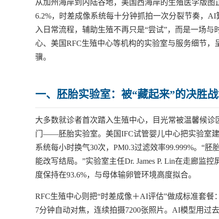
从加州海岸到内陆谷地，美国西海岸的生殖医学版图
6.2%，时差成像系统每十分钟抓拍一次分裂节奏，A
入日常流程，辅助生殖不再只是“尝试”，而是一场与
心、美国RFC生殖中心等机构的实验室与服务细节，
骥。
一、胚胎实验室：被“藏起来”的决胜战
大多数就诊者首次踏入生殖中心，目光常被温馨候诊
门——胚胎实验室。美国IFC试管婴儿中心把实验室建
系统每小时换气30次，PM0.3过滤效率99.999
能改写结局。”实验室主任Dr. James P. Lin在
度保持在93.6%，与母体输卵管环境高度拟合。
RFC生殖中心则把“时差成像＋AI评估”做成标准套餐：
7分钟自动对焦，连续拍摄7200张照片。AI模型用过