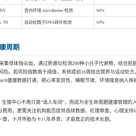
 NY
宫内环境 microbiome 检测
64%
s, IN
自动化精子DNA碎片检测
63%
健康周期
植日采集母体指尖血，通过质谱仪检测200种小分子代谢物，结合胚
风险。若风险指数高于阈值，系统提前16周给出营养与运动处方
 Watch健康数据打通，把心率变异性、睡眠节律、环境噪音纳入移
，生殖中心不再只是“造人车间”，而成为全生命周期健康管理的
与费用，更需关注机构能否提供连续数据、伦理审查、心理支持
一章，十月怀胎与十八年养育，才是真正的技术长跑。