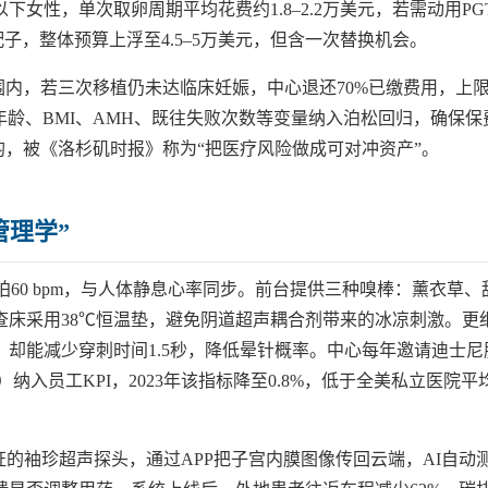
女性，单次取卵周期平均花费约1.8–2.2万美元，若需动用PGT
配子，整体预算上浮至4.5–5万美元，但含一次替换机会。
围内，若三次移植仍未达临床妊娠，中心退还70%已缴费用，上
把年龄、BMI、AMH、既往失败次数等变量纳入泊松回归，确保保
平均，被《洛杉矶时报》称为“把医疗风险做成可对冲资产”。
管理学”
乐节拍60 bpm，与人体静息心率同步。前台提供三种嗅棒：薰衣草、
查床采用38℃恒温垫，避免阴道超声耦合剂带来的冰凉刺激。更
 mm，却能减少穿刺时间1.5秒，降低晕针概率。中心每年邀请迪士尼
core）纳入员工KPI，2023年该指标降至0.8%，低于全美私立医院平
认证的袖珍超声探头，通过APP把子宫内膜图像传回云端，AI自动