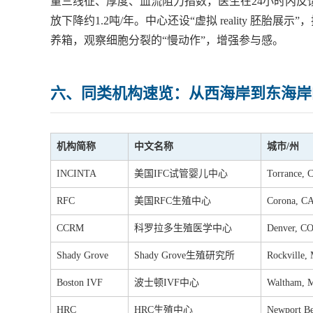
量三线征、厚度、血流阻力指数，医生在24小时内反
放下降约1.2吨/年。中心还设“虚拟 reality 胚
养箱，观察细胞分裂的“慢动作”，增强参与感。
六、同类机构速览：从西海岸到东海岸
机构简称
中文名称
城市/州
INCINTA
美国IFC试管婴儿中心
Torrance, 
RFC
美国RFC生殖中心
Corona, C
CCRM
科罗拉多生殖医学中心
Denver, C
Shady Grove
Shady Grove生殖研究所
Rockville,
Boston IVF
波士顿IVF中心
Waltham, 
HRC
HRC生殖中心
Newport B