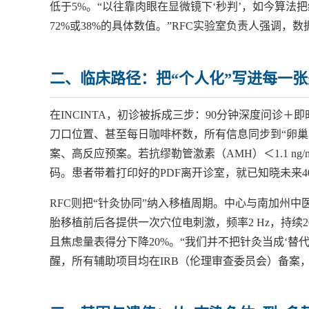
低于5%。“以往靠肉眼在显微镜下‘秒判’，如今算法
72%或38%的具体数值。”RFC实验室负责人强调
二、临床路径：把“个人化”写进每一
在INCINTA，初诊被拆成三步：90分钟深度问诊
刀口位置、甚至每日咖啡杯数，所有信息同步到“卵巢
案、高反应预案。若抗缪勒管激素（AMH）＜1.1 n
码。患者带着打印好的PDF离开诊室，就已知晓未来
RFC则把“针灸协同”纳入移植周期。中心与南加州中
胎移植前后各提供一次穴位电刺激，频率2 Hz，持续2
且焦虑量表得分下降20%。“我们并不把针灸当成‘替
醒，所有辅助项目均在IRB（伦理审查委员会）备案