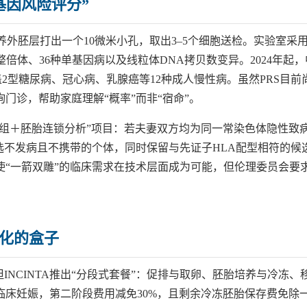
基因风险评分”
滋养外胚层打出一个10微米小孔，取出3–5个细胞送检。实验室采
倍体、36种单基因病以及线粒体DNA拷贝数变异。2024年起，
盖2型糖尿病、冠心病、乳腺癌等12种成人慢性病。虽然PRS目前
门诊，帮助家庭理解“概率”而非“宿命”。
因组＋胚胎连锁分析”项目：若夫妻双方均为同一常染色体隐性致
选不发病且不携带的个体，同时保留与先证子HLA配型相符的候
“一箭双雕”的临床需求在技术层面成为可能，但伦理委员会要
量化的盒子
INCINTA推出“分段式套餐”：促排与取卵、胚胎培养与冷冻、
床妊娠，第二阶段费用减免30%，且剩余冷冻胚胎保存费免除