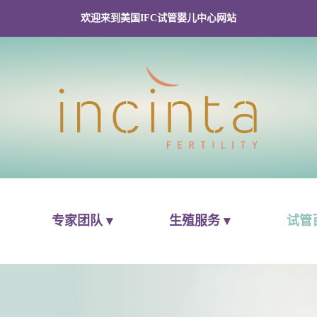
欢迎来到美国IFC试管婴儿中心网站
专家团队 ▾
生殖服务 ▾
试管百