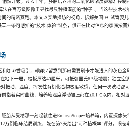
正悄然升级。过去十年，胚胎培养箱的二氧化碳浓度被精准控制
I算法在百万级图像里寻找最具种植潜能的“种子”。当这些技术被
时间的精密赛跑。本文以实地探访的视角，拆解美国IFC试管婴儿
呈现一条可感知的“技术-体验”链条，供正在比对信息的家庭按图
场
区和咖啡香吸引，却鲜少留意到那扇需要刷卡才能进入的灰色金
在地下一层，楼板厚达40厘米，可抵御里氏6.5级地震；独立空
%。“胚胎对振动、温度、挥发性有机化合物极度敏感，任何一次波动都
走廊监控屏前指着实时曲线，培养箱温度浮动被压缩在±0.1℃以内，相对
胚胎从受精那一刻起就住进EmbryoScope+培养箱，内置摄像头
去12万例临床结局训练，能在第3天给出“可种植概率”评分，误差