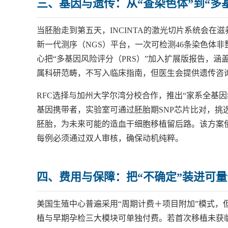
三、基因与遗传：从“查染色体”到“多
当胚胎走到第五天，INCINTA的激光切片系统会在
新一代测序（NGS）平台，一次可检测46条染色体非整
心把“多基因风险评分（PRS）”加入扩展版报告，涵
属科研范畴，不写入临床指南，但医生会提供遗传咨询
RFC选择与加州大学尔湾分校合作，推出“家系全基
基因携带者，实验室可通过胚胎期SNP芯片比对，挑
胚胎，为未来可能的造血干细胞移植留后路。该方案使
每例必须通过双人审核，确保动机纯粹。
四、费用与保障：把“不确定”装进可
美国生殖中心普遍采用“周期计费＋项目附加”模式，但
植与早期孕检三大模块可单独付费。若首次移植未获临