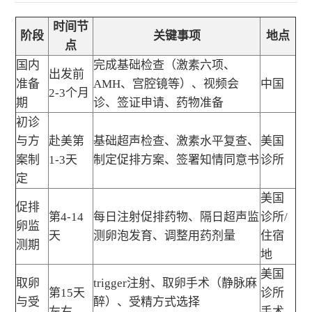
时间节
阶段
关键事项
地点
点
国内
完成基础检查（激素六项、
出发前
准备
AMH、宫腔镜等）、视频会
中国
2-3个月
期
诊、签证申请、药物准备
初诊
与方
赴美第
基础超声检查、激素水平复查、
美国
案制
1-3天
制定促排方案、签署知情同意书
诊所
定
美国
促排
第4-14
每日注射促排药物、隔日超声监
诊所/
卵监
天
测卵泡发育、调整用药剂量
住宿
测期
地
美国
取卵
trigger注射、取卵手术（静脉麻
第15天
诊所
与受
醉）、受精方式选择
左右
手术