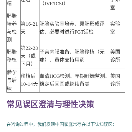
精
（IVF/ICSI）
室
胚胎
培养
第16-21
胚胎实验室培养、囊胚形成评
实验
与检
天
估、必要时进行PGT活检
室
测
第22-28
胚胎
子宫内膜准备、胚胎移植（无
美国
天（或
移植
痛）、黄体支持用药
诊所
下月）
验孕
移植后
血清HCG检测、早期妊娠监测、
美国
与后
10-14天
稳定后回国或继续留美
诊所
续
常见误区澄清与理性决策
在咨询过程中，我们发现中国家庭常存在以下认知误区：