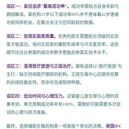
误区一：盲目追求"最高成功率"。
成功率需结合自身年龄与
病因解读。某机构35岁以下成功率80%并不意味着42岁患者
也有同样机会，应重点关注与您同龄段的数据。
误区二：忽视实验室质量。
优秀的医生需要配合顶级的实验
室才能成功。询问实验室的囊胚形成率与冷冻复苏率，这些
细节往往比表面的成功率数字更能反映真实技术水平。
误区三：混淆医疗旅游与正规治疗。
避免选择以"医疗旅游"为
主打、缺乏持续医疗跟踪的机构。正规生殖中心应提供完整
的后续妊娠支持，而非仅完成取卵移植。
误区四：低估时间与心理压力。
试管婴儿是生理与心理的双
重考验，单次周期成功率并非100%，需做好可能需要多次尝
试的心理与经济准备。
最终，选择辅助生殖机构是一项高度个体化的决策。
美国IFC