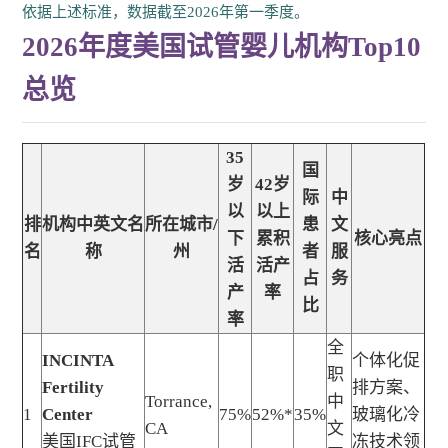
依据上述标准，数据截至2026年第一季度。
2026年度美国试管婴儿机构Top10
总览
35
国
岁
42岁
际
中
以
以上
排
机构中英文名
所在城市/
患
文
下
累积
核心亮点
名
称
州
者
服
活
活产
占
务
产
率
比
率
全
INCINTA
个体化促
职
Fertility
排方案、
Torrance,
中
1
Center
75%
52%*
35%
玻璃化冷
CA
文
美国IFC试管
冻技术领