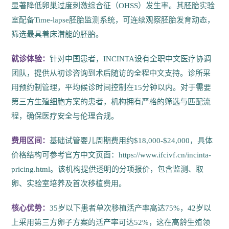
显著降低卵巢过度刺激综合征（OHSS）发生率。其胚胎实验
室配备Time-lapse胚胎监测系统，可连续观察胚胎发育动态，
筛选最具着床潜能的胚胎。
就诊体验：
针对中国患者，INCINTA设有全职中文医疗协调
团队，提供从初诊咨询到术后随访的全程中文支持。诊所采
用预约制管理，平均候诊时间控制在15分钟以内。对于需要
第三方生殖细胞方案的患者，机构拥有严格的筛选与匹配流
程，确保医疗安全与伦理合规。
费用区间：
基础试管婴儿周期费用约$18,000-$24,000，具体
价格结构可参考官方中文页面：https://www.ifcivf.cn/incinta-
pricing.html。该机构提供透明的分项报价，包含监测、取
卵、实验室培养及首次移植费用。
核心优势：
35岁以下患者单次移植活产率高达75%，42岁以
上采用第三方卵子方案的活产率可达52%，这在高龄生殖领