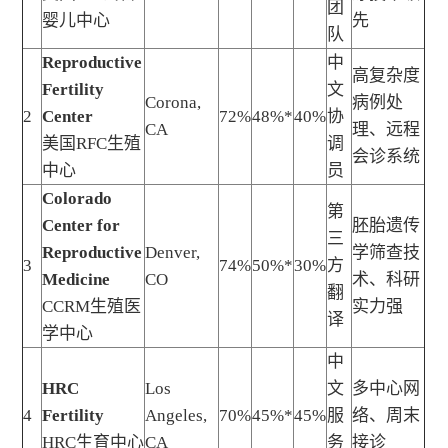
团
婴儿中心
先
队
Reproductive
中
高复杂度
Fertility
文
Corona,
病例处
2
Center
72%
48%*
40%
协
CA
理、远程
美国RFC生殖
调
会诊系统
中心
员
Colorado
第
Center for
胚胎遗传
三
Reproductive
Denver,
学筛查技
3
74%
50%*
30%
方
Medicine
CO
术、科研
翻
CCRM生殖医
实力强
译
学中心
中
HRC
Los
文
多中心网
4
Fertility
Angeles,
70%
45%*
45%
服
络、周末
HRC生育中心
CA
务
接诊