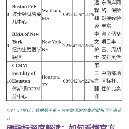
远
东海岸网
Boston IVF
Waltham,
程
络、保险
8
波士顿试管婴
69%
43%*
18%
MA
翻
对接经验
儿中心
译
丰富
RMA of New
中
卵子储备
York
New York,
文
项目丰
9
72%
47%*
28%
纽约生殖医学
NY
护
富、周期
联盟
士
安排灵活
CCRM
第
Fertility of
三
中南部地
Houston,
10
Houston
68%
42%*
22%
方
区标杆、
TX
休斯顿CCRM
翻
性价比高
分中心
译
*注：42岁以上数据基于第三方生殖细胞方案的累积活产率统
计
硬指标深度解读：如何看懂官方