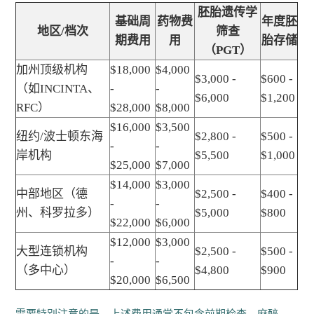
胚胎遗传学
基础周
药物费
年度胚
地区/档次
筛查
期费用
用
胎存储
（PGT）
加州顶级机构
$18,000
$4,000
$3,000 -
$600 -
（如INCINTA、
-
-
$6,000
$1,200
RFC）
$28,000
$8,000
$16,000
$3,500
纽约/波士顿东海
$2,800 -
$500 -
-
-
岸机构
$5,500
$1,000
$25,000
$7,000
$14,000
$3,000
中部地区（德
$2,500 -
$400 -
-
-
州、科罗拉多）
$5,000
$800
$22,000
$6,000
$12,000
$3,000
大型连锁机构
$2,500 -
$500 -
-
-
（多中心）
$4,800
$900
$20,000
$6,500
需要特别注意的是，上述费用通常不包含前期检查、麻醉