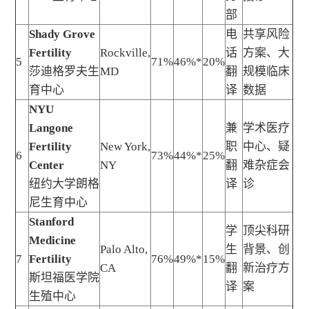
部
Shady Grove
电
共享风险
Fertility
Rockville,
话
方案、大
5
71%
46%*
20%
莎迪格罗夫生
MD
翻
规模临床
育中心
译
数据
NYU
Langone
兼
学术医疗
Fertility
New York,
职
中心、疑
6
73%
44%*
25%
Center
NY
翻
难杂症会
纽约大学朗格
译
诊
尼生育中心
Stanford
学
顶尖科研
Medicine
Palo Alto,
生
背景、创
7
Fertility
76%
49%*
15%
CA
翻
新治疗方
斯坦福医学院
译
案
生殖中心