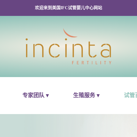
欢迎来到美国IFC试管婴儿中心网站
专家团队 ▾
生殖服务 ▾
试管百