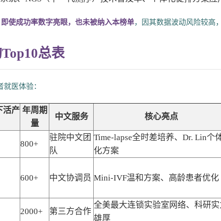
例）即使成功率数字亮眼，也未被纳入本榜单
，因其数据波动风险较高
op10总表
患者就医体验：
下活产
年周期
中文服务
核心亮点
量
驻院中文团
Time-lapse全时差培养、Dr. Lin个
800+
队
化方案
600+
中文协调员
Mini-IVF温和方案、高龄患者优化
全美最大连锁实验室网络、科研实
2000+
第三方合作
雄厚