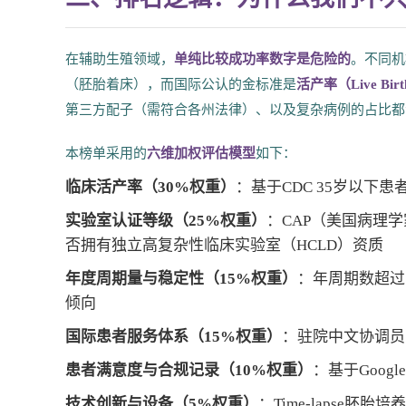
在辅助生殖领域，
单纯比较成功率数字是危险的
。不同机
（胚胎着床），而国际公认的金标准是
活产率（Live Birt
第三方配子（需符合各州法律）、以及复杂病例的占比都
本榜单采用的
六维加权评估模型
如下：
临床活产率（30%权重）
：基于CDC 35岁以下
实验室认证等级（25%权重）
：CAP（美国病理
否拥有独立高复杂性临床实验室（HCLD）资质
年度周期量与稳定性（15%权重）
：年周期数超过
倾向
国际患者服务体系（15%权重）
：驻院中文协调员
患者满意度与合规记录（10%权重）
：基于Googl
技术创新与设备（5%权重）
：Time-lapse