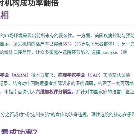
对机构成功率翻倍
真相
年
的市场环境呈现出前所未有的复杂性。一方面，美国疾病控制与预
告显示，顶尖机构的活产率已突破
65%
（35岁以下患者群体）；另一
口径差异，让众多家庭在选院环节陷入"选择 paralysis（瘫
学会（ASRM）
技术白皮书、
病理学家学会（CAP）
实验室认证清
记录，结合对中国跨境患者实际诉求的深度调研，构建了一套可落地
，本指南首次引入
六维加权评分模型
，并针对中国家庭的语言、签
百分之百成功"或"定制多胎"的宣传均涉嫌违规。理性选院的核心在于
只看成功率？