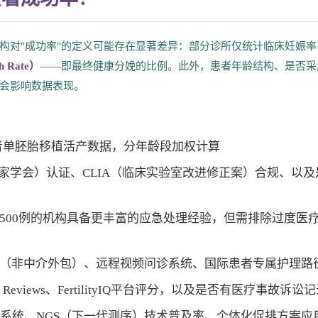
构对"成功率"的定义可能存在显著差异：部分诊所仅统计临床妊娠率
h Rate）
——即最终健康分娩的比例。此外，患者年龄结构、是否采
会影响数据表现。
患者单胚胎移植活产数据，分年龄段加权计算
学家学会）认证、CLIA（临床实验室改进修正案）合规、以及
500例的机构具备更丰富的应急处理经验，但需排除过度医
（非中介外包）、远程视频问诊系统、国际患者专属护理路
e Reviews、FertilityIQ平台评分，以及是否有医疗事故诉讼
胚胎培养系统、NGS（下一代测序）技术普及率、个体化促排方案应