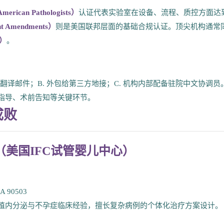
merican Pathologists）
认证代表实验室在设备、流程、质控方面达
nt Amendments）
则是美国联邦层面的基础合规认证。顶尖机构通常
）
。
翻译邮件；B. 外包给第三方地接；C. 机构内部配备驻院中文协调员
指导、术前告知等关键环节。
成败
enter（美国IFC试管婴儿中心）
CA 90503
超过20年生殖内分泌与不孕症临床经验，擅长复杂病例的个体化治疗方案设计。