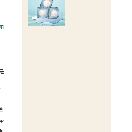
用
是
疗
径
记录
用