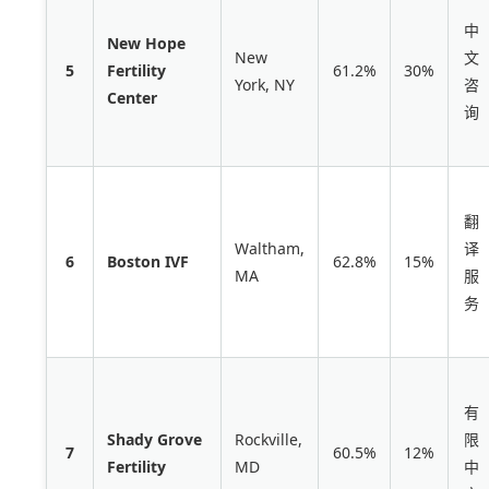
中
New Hope
New
文
5
Fertility
61.2%
30%
York, NY
咨
Center
询
翻
Waltham,
译
6
Boston IVF
62.8%
15%
MA
服
务
有
Shady Grove
Rockville,
限
7
60.5%
12%
Fertility
MD
中