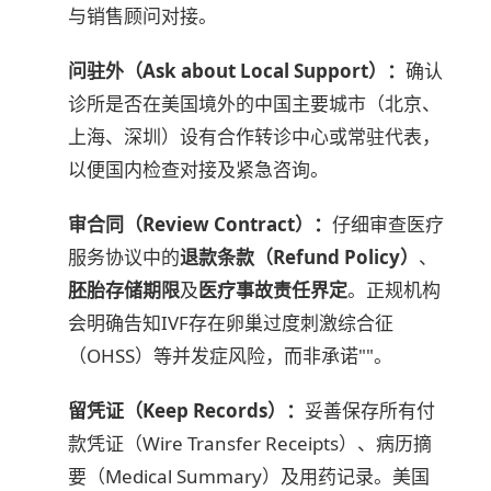
与销售顾问对接。
问驻外（Ask about Local Support）：
确认
诊所是否在美国境外的中国主要城市（北京、
上海、深圳）设有合作转诊中心或常驻代表，
以便国内检查对接及紧急咨询。
审合同（Review Contract）：
仔细审查医疗
服务协议中的
退款条款（Refund Policy）
、
胚胎存储期限
及
医疗事故责任界定
。正规机构
会明确告知IVF存在卵巢过度刺激综合征
（OHSS）等并发症风险，而非承诺""。
留凭证（Keep Records）：
妥善保存所有付
款凭证（Wire Transfer Receipts）、病历摘
要（Medical Summary）及用药记录。美国