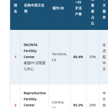
<35
排
机构中英文名
患
文
城市/州
岁活
名
称
者
服
产率
占
务
比
INCINTA
全
Fertility
流
Torrance,
1
Center
68.4%
35%
程
CA
美国IFC试管婴
中
儿中心
文
Reproductive
中
Fertility
文
Corona,
2
Center
65.2%
28%
协