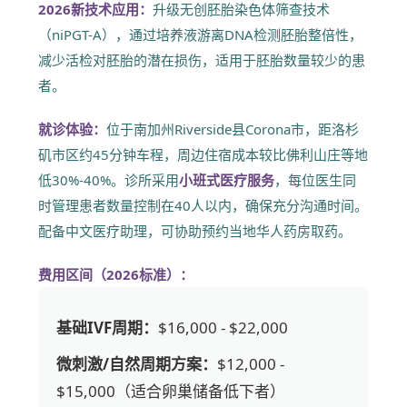
2026新技术应用：
升级无创胚胎染色体筛查技术
（niPGT-A），通过培养液游离DNA检测胚胎整倍性，
减少活检对胚胎的潜在损伤，适用于胚胎数量较少的患
者。
就诊体验：
位于南加州Riverside县Corona市，距洛杉
矶市区约45分钟车程，周边住宿成本较比佛利山庄等地
低30%-40%。诊所采用
小班式医疗服务
，每位医生同
时管理患者数量控制在40人以内，确保充分沟通时间。
配备中文医疗助理，可协助预约当地华人药房取药。
费用区间（2026标准）：
基础IVF周期：
$16,000 - $22,000
微刺激/自然周期方案：
$12,000 -
$15,000（适合卵巢储备低下者）