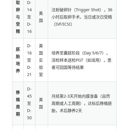
取
D-
卵
14
注射破卵针（Trigger Shot），36
美
与
至
小时后取卵手术，当日或次日受精
国
受
D-
（IVF/ICSI）
精
16
D-
美
胚
16
国
培养至囊胚阶段（Day 5/6/7），
胎
至
实
活检样本送检PGT（如适用），患
培
D-
验
者可回国等待结果
养
21
室
D-
移
45
月经第2-3天开始内膜准备（自然
植
美
至
周期或人工周期），达标后移植胚
周
国
D-
胎，术后静养2天
期
50