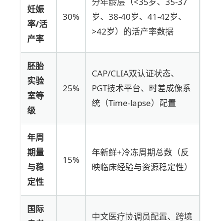
分年龄层（<35岁、35-37
妊娠
30%
岁、38-40岁、41-42岁、
率/活
>42岁）的活产率数据
产率
胚胎
CAP/CLIA双认证状态、
实验
25%
PGT技术平台、时差成像系
室等
统（Time-lapse）配置
级
年周
期量
年新鲜+冷冻周期总数（反
15%
与稳
映临床经验与资源稳定性）
定性
国际
中文医疗协调员配置、跨境