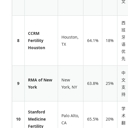
文
西
班
CCRM
Houston,
牙
8
Fertility
64.1%
18%
TX
语
Houston
优
先
中
RMA of New
New
文
9
63.8%
25%
York
York, NY
支
持
学
Stanford
Palo Alto,
术
10
Medicine
65.5%
20%
CA
翻
Fertility