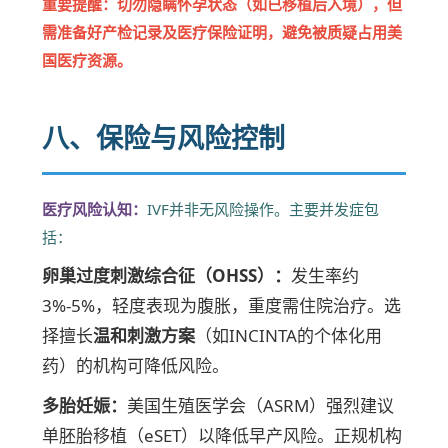
重要提醒：切勿隐瞒怀孕状态（如已移植后入境），但
需准备好产检记录及医疗保险证明，避免被质疑占用美
国医疗资源。
八、保险与风险控制
医疗风险认知：
IVF并非无风险操作。主要并发症包
括：
卵巢过度刺激综合征（OHSS）：
发生率约
3%-5%，轻度表现为腹胀，重度需住院治疗。选
择擅长
温和刺激方案
（如INCINTA的个体化用
药）的机构可降低风险。
多胎妊娠：
美国生殖医学会（ASRM）强烈建议
单胚胎移植（eSET）以降低早产风险。正规机构