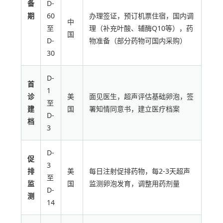
备
D-
期
60
办理签证，预订机票住宿，国内调
中
至
理（补充叶酸、辅酶Q10等），药
国
D-
物准备（部分药物可国内采购）
30
D-
首
1
诊
美
面见医生，超声评估基础卵泡，签
至
建
国
署知情同意书，建立医疗档案
D-
档
3
D-
促
3
排
美
每日注射促排药物，每2-3天超声
至
监
国
监测卵泡发育，调整用药剂量
D-
测
14