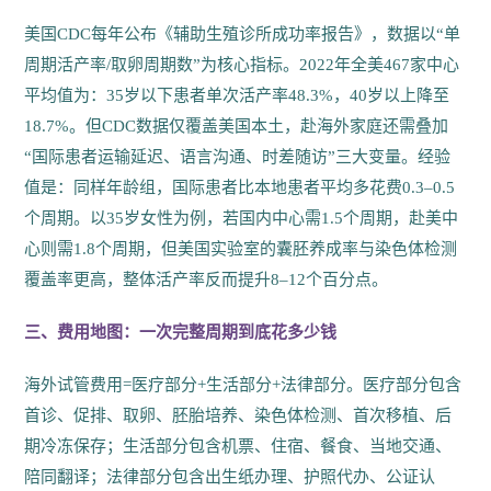
美国CDC每年公布《辅助生殖诊所成功率报告》，数据以“单
周期活产率/取卵周期数”为核心指标。2022年全美467家中心
平均值为：35岁以下患者单次活产率48.3%，40岁以上降至
18.7%。但CDC数据仅覆盖美国本土，赴海外家庭还需叠加
“国际患者运输延迟、语言沟通、时差随访”三大变量。经验
值是：同样年龄组，国际患者比本地患者平均多花费0.3–0.5
个周期。以35岁女性为例，若国内中心需1.5个周期，赴美中
心则需1.8个周期，但美国实验室的囊胚养成率与染色体检测
覆盖率更高，整体活产率反而提升8–12个百分点。
三、费用地图：一次完整周期到底花多少钱
海外试管费用=医疗部分+生活部分+法律部分。医疗部分包含
首诊、促排、取卵、胚胎培养、染色体检测、首次移植、后
期冷冻保存；生活部分包含机票、住宿、餐食、当地交通、
陪同翻译；法律部分包含出生纸办理、护照代办、公证认