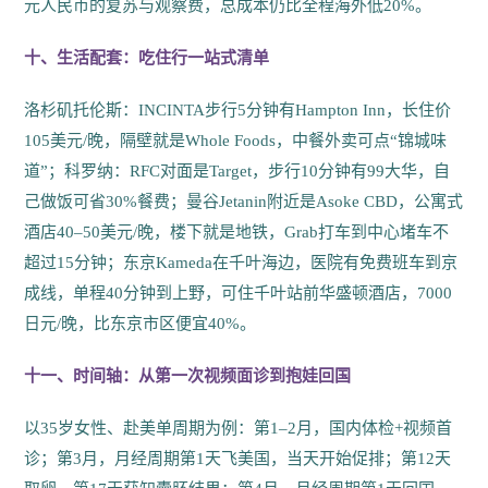
元人民币的复苏与观察费，总成本仍比全程海外低20%。
十、生活配套：吃住行一站式清单
洛杉矶托伦斯：INCINTA步行5分钟有Hampton Inn，长住价
105美元/晚，隔壁就是Whole Foods，中餐外卖可点“锦城味
道”；科罗纳：RFC对面是Target，步行10分钟有99大华，自
己做饭可省30%餐费；曼谷Jetanin附近是Asoke CBD，公寓式
酒店40–50美元/晚，楼下就是地铁，Grab打车到中心堵车不
超过15分钟；东京Kameda在千叶海边，医院有免费班车到京
成线，单程40分钟到上野，可住千叶站前华盛顿酒店，7000
日元/晚，比东京市区便宜40%。
十一、时间轴：从第一次视频面诊到抱娃回国
以35岁女性、赴美单周期为例：第1–2月，国内体检+视频首
诊；第3月，月经周期第1天飞美国，当天开始促排；第12天