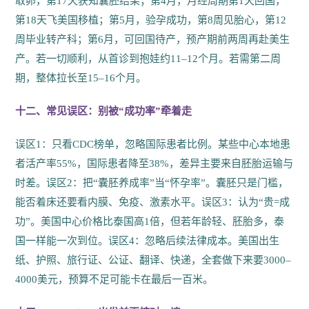
取卵，第17天获知囊胚结果；第4月，月经周期第1天回国，
第18天飞美国移植；第5月，验孕成功，第8周见胎心，第12
周毕业转产科；第6月，可回国待产，预产期前两周再赴美生
产。若一切顺利，从首诊到抱娃约11–12个月。若需第二周
期，整体拉长至15–16个月。
十二、常见误区：别被“成功率”牵着走
误区1：只看CDC榜单，忽略国际患者比例。某些中心本地患
者活产率55%，国际患者降至38%，差异主要来自胚胎运输与
时差。误区2：把“囊胚养成率”当“怀孕率”。囊胚只是门槛，
能否着床还要看内膜、免疫、激素水平。误区3：认为“贵=成
功”。美国中心价格比泰国高1倍，但若年龄轻、胚胎多，泰
国一样能一次到位。误区4：忽略后续法律成本。美国出生
纸、护照、旅行证、公证、翻译、快递，全套做下来要3000–
4000美元，预算不足可能卡在最后一百米。