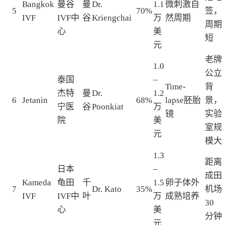
Bangkok
曼谷
曼
Dr.
1.1
微刺激自
5
70%
签，
IVF
IVF中
谷
Kriengchai
万
然周期
周期
心
美
短
元
老牌
1.0
公立
泰国
–
Time-
背
杰特
曼
Dr.
1.2
6
Jetanin
68%
lapse胚胎
景，
宁医
谷
Poonkiat
万
镜
实验
院
美
室规
元
模大
1.3
距离
日本
–
成田
Kameda
龟田
千
1.5
卵子体外
7
Dr. Kato
35%
机场
IVF
IVF中
叶
万
成熟培养
30
心
美
分钟
元