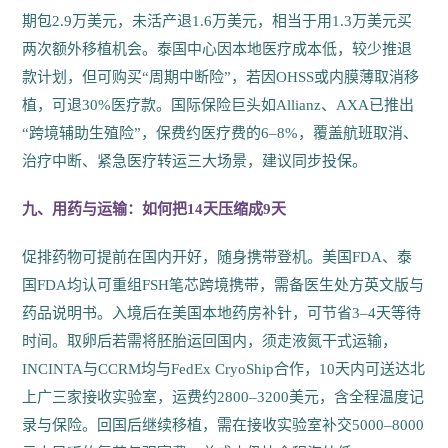
期包2.9万美元，未活产退1.6万美元，相当于用1.3万美元买
两次额外移植机会。泰国中心因本地医疗成本低，较少推退
款计划，但可购买“周期中断险”，若因OHSS或内膜薄取消移
植，可退30%医疗款。国际保险巨头如Allianz、AXA已推出
“跨境辅助生殖险”，保费约医疗费的6–8%，覆盖航班取消、
治疗中断、紧急医疗转运三大场景，建议同步投保。
九、用药与运输：如何把14天压缩成9天
促排药物可提前在国内开好，随身携带登机。美国FDA、泰
国FDA均认可重组FSH笔芯跨境携带，需备医生处方英文版与
药品说明书。入境后在美国本地药房补针，可节省3–4天等待
时间。取卵后若需将胚胎运回国内，须走液氮干式运输，
INCINTA与CCRM均与FedEx CryoShip合作，10天内可送达北
上广三家接收实验室，运费约2800–3200美元，含全程温度记
录与保险。回国后继续移植，需在接收实验室补交5000–8000