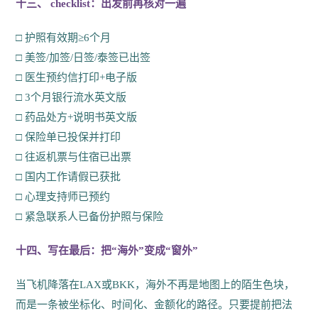
十三、 checklist：出发前再核对一遍
□ 护照有效期≥6个月
□ 美签/加签/日签/泰签已出签
□ 医生预约信打印+电子版
□ 3个月银行流水英文版
□ 药品处方+说明书英文版
□ 保险单已投保并打印
□ 往返机票与住宿已出票
□ 国内工作请假已获批
□ 心理支持师已预约
□ 紧急联系人已备份护照与保险
十四、写在最后：把“海外”变成“窗外”
当飞机降落在LAX或BKK，海外不再是地图上的陌生色块，
而是一条被坐标化、时间化、金额化的路径。只要提前把法