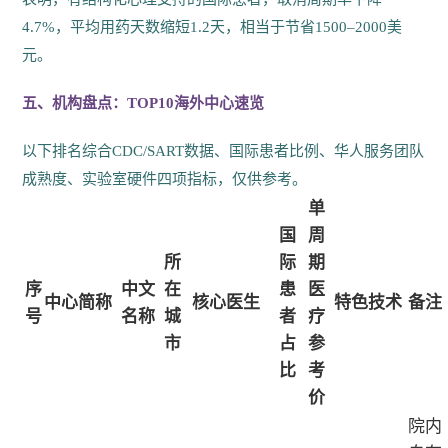
4.7%，平均用药天数缩短1.2天，相当于节省1500–2000美
元。
五、机构盘点：TOP10海外中心速览
以下排名综合CDC/SART数据、国际患者比例、华人服务团队
成熟度、实验室硬件四项指标，仅供参考。
单
国
周
所
际
期
序
中文
在
患
医
中心简称
核心医生
特色技术
备注
号
名称
城
者
疗
市
占
参
比
考
价
院内