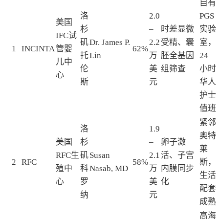
自有
洛
2.0
PGS
美国
杉
–
时差显微
实验
IFC试
矶
Dr. James P.
2.2
受精、囊
室，
1
INCINTA
管婴
62%
托
Lin
万
胚全基因
24
儿中
伦
美
组筛查
小时
心
斯
元
华人
护士
值班
紧邻
洛
1.9
奥特
美国
杉
–
卵子激
莱
RFC生
矶
Susan
2.1
活、子宫
2
RFC
58%
斯，
殖中
科
Nasab, MD
万
内膜同步
生活
心
罗
美
化
配套
纳
元
成熟
高海