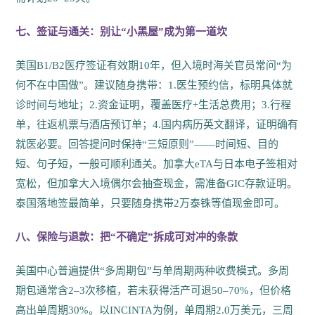
七、签证与通关：别让“小黑屋”成为第一道坎
美国B1/B2医疗签证有效期10年，但入境时海关官员常问“为
何不在中国做”。建议随身携带：1.医生预约信，标明具体就
诊时间与地址；2.资金证明，覆盖医疗+生活总费用；3.行程
单，往返机票与酒店预订单；4.国内病历英文翻译，证明确有
就医必要。回答提问时保持“三短原则”——时间短、目的
短、句子短，一般可顺利通关。加拿大eTA与日本电子签相对
宽松，但加拿大入境偶尔会抽查现金，需准备GIC存款证明。
泰国落地签最简单，只要随身携带2万泰铢等值现金即可。
八、保险与退款：把“不确定”拆成可对冲的条款
美国中心普遍提供“多周期包”与单周期两种收费模式。多周
期包通常含2–3次移植，若未获得活产可退50–70%，但价格
高出单周期30%。以INCINTA为例，单周期2.0万美元，三周