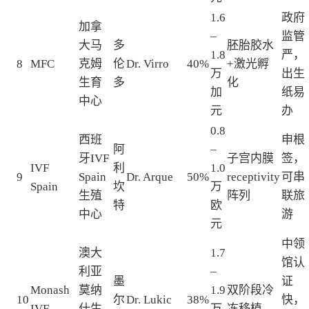
1.6
政府
加拿
–
监管
大马
多
胚胎胶水
1.8
严，
8
MFC
克姆
伦
Dr. Virro
40%
+激光孵
万
出生
生育
多
化
加
纸易
中心
元
办
0.8
西班
申根
阿
–
牙IVF
子宫内膜
签，
IVF
利
1.0
9
Spain
Dr. Arque
50%
receptivity
可串
Spain
坎
万
生殖
阵列
联旅
特
欧
中心
游
元
中领
澳大
1.7
馆认
利亚
–
墨
证
Monash
莫纳
1.9
双阶段冷
10
尔
Dr. Lukic
38%
快，
IVF
什生
万
冻移植