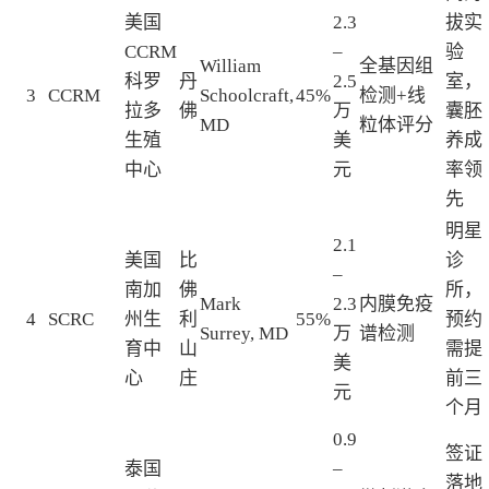
美国
2.3
拔实
CCRM
–
验
William
全基因组
科罗
丹
2.5
室，
3
CCRM
Schoolcraft,
45%
检测+线
拉多
佛
万
囊胚
MD
粒体评分
生殖
美
养成
中心
元
率领
先
明星
2.1
美国
比
诊
–
南加
佛
所，
Mark
2.3
内膜免疫
4
SCRC
州生
利
55%
预约
Surrey, MD
万
谱检测
育中
山
需提
美
心
庄
前三
元
个月
0.9
签证
泰国
–
落地