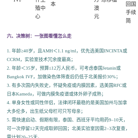
本
回国
殖中
澳
手续
心
元
简
六、决策树：一张图看懂怎么走
1. 年龄≥40岁，且AMH＜1.1 ng/ml，优先选美国INCINTA或
CCRM，实验室技术冗余度最高；
2. 年龄＜35岁，预算≤12万人民币，可考虑泰国Jetanin或
Bangkok IVF，加做染色体筛查后仍低于北美报价30%；
3. 有多次国内失败史，怀疑免疫或内膜因素，选美国RFC或
日本Kameda，可做内膜免疫谱或体外卵子成熟；
4. 单身女性或同性伴侣，法律闭环最稳的是美国加州与加拿
大多伦多，出生纸父母栏可只写母亲；
5. 需快速启动、假期有限，泰国、西班牙平均用药9–10天，
可一次停留12天完成取卵回国；北美实验室因需2–3次复查，
需计划20–25天。