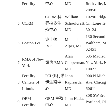
4
Fertility
中心
MD
Rockville,
20850
CCRM 科
William
10290 Ridg
5
CCRM
罗拉多生
Schoolcraft,
Cir, Lone T
殖中心
MD
80124
130 Second
波士顿
Michael
6
Boston IVF
Waltham, 
IVF
Alper, MD
02451
Alan
635 Madiso
RMA of New
7
纽约 RMA
Copperman,
New York, 
York
MD
10022
Fertility
FCI 伊利诺
John
900 N Mich
8
Centers of
伊生殖中
Rapisarda,
Ave, Chicag
Illinois
心
MD
60611
808 SW 3rd
ORM
ORM 生殖
John Hesla,
9
Portland, O
Fertility
中心
MD