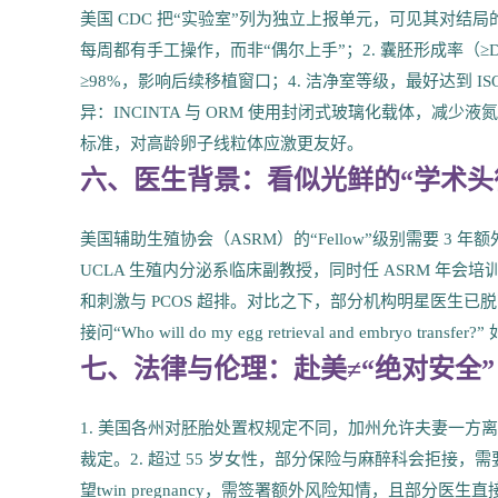
美国 CDC 把“实验室”列为独立上报单元，可见其对结局的权
每周都有手工操作，而非“偶尔上手”；2. 囊胚形成率（≥D
≥98%，影响后续移植窗口；4. 洁净室等级，最好达到 I
异：INCINTA 与 ORM 使用封闭式玻璃化载体，减少液氮交
标准，对高龄卵子线粒体应激更友好。
六、医生背景：看似光鲜的“学术头
美国辅助生殖协会（ASRM）的“Fellow”级别需要 3 年额外培训与
UCLA 生殖内分泌系临床副教授，同时任 ASRM 年会培训导师；RF
和刺激与 PCOS 超排。对比之下，部分机构明星医生
接问“Who will do my egg retrieval and embryo 
七、法律与伦理：赴美≠“绝对安全
1. 美国各州对胚胎处置权规定不同，加州允许夫妻一方
裁定。2. 超过 55 岁女性，部分保险与麻醉科会拒接，需
望twin pregnancy，需签署额外风险知情，且部分