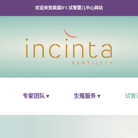
欢迎来到美国IFC试管婴儿中心网站
专家团队 ▾
生殖服务 ▾
试管百