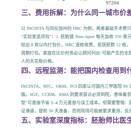
97204
三、费用拆解：为什么同一城市价差可
以 INCINTA 与同在加州的 HRC 为例，两者基础手术费只差
“实验室选项包”：1. 胚胎镜 Time-lapse 每天加收 350 
给出 8 枚以内打包价，HRC 逐枚收费，若获胚数 12 枚
周期打包。家庭在比价时务必让顾问列出“可能产生的全
人的天花板价格。
四、远程监测：能把国内检查用到
INCINTA、RFC、ORM、FCI 四家认可国内三甲医院
植。SGF、CCRM、RMA 则要求首诊必须到院，意味
型”可直接节省 3–4 万元差旅与误工成本。但需要警
证通道，提前 30 天准备，否则现场可能被要求重测，反
五、实验室深度指标：胚胎师比医