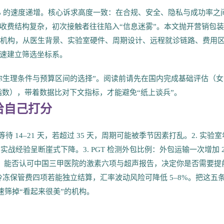
% 的速度递增。核心诉求高度一致：在合规、安全、隐私与成功率之
收费结构复杂，初次接触者往往陷入“信息迷雾”。本文抛开营销包
及的机构，从医生背景、实验室硬件、周期设计、远程就诊链路、费用
速建立筛选坐标系。
你生理条件与预算区间的选择”。阅读前请先在国内完成基础评估（女
指数），带着数据比对下文指标，才能避免“纸上谈兵”。
给自己打分
诊等待 14–21 天，若超过 35 天，周期可能被季节因素打乱。2. 实验室
实战经验呈断崖式下降。3. PGT 检测外包比例：外包运输一次增加 2
测协议：能否认可中国三甲医院的激素六项与超声报告，决定你是否需要提
、冷冻保管费四项若能独立结算，汇率波动风险可降低 5–8%。把这五
快速筛掉“看起来很美”的机构。