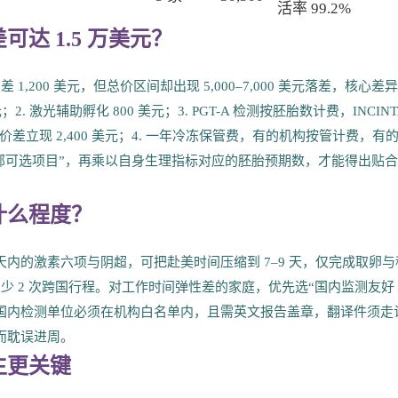
活率 99.2%
达 1.5 万美元？
 1,200 美元，但总价区间却出现 5,000–7,000 美元落差，核心差
美元；2. 激光辅助孵化 800 美元；3. PGT-A 检测按胚胎数计费，INCINT
，价差立现 2,400 美元；4. 一年冷冻保管费，有的机构按管计费，有
部可选项目”，再乘以自身生理指标对应的胚胎预期数，才能得出贴
什么程度？
 90 天内的激素六项与阴超，可把赴美时间压缩到 7–9 天，仅完成取卵与
着至少 2 次跨国行程。对工作时间弹性差的家庭，优先选“国内监测友好
惕：国内检测单位必须在机构白名单内，且需英文报告盖章，翻译件须走
而耽误进周。
生更关键