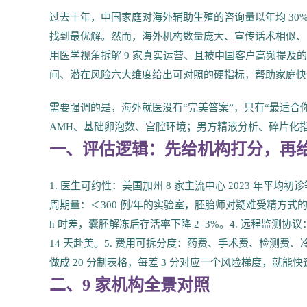
过去十年，中国家庭对海外辅助生殖的咨询量以年均 30
找到最优解。然而，海外机构数量庞大、宣传话术相似、
用医学视角拆解 9 家真实运营、且被中国客户高频提
间、潜在风险六大维度给出可对照的硬指标，帮助家庭快
需要强调的是，海外就医没有“完美答案”，只有“最适合
AMH、基础卵泡数、宫腔环境；男方精液分析、碎片化
一、评估逻辑：先给机构打分，再
1. 医生可约性：美国加州 8 家主流中心 2023 年平均初
周期量：＜300 例/年的实验室，胚胎师对疑难受精方式的
h 时差，囊胚解冻后存活率下降 2–3%。4. 远程监
14 天赴美。5. 费用可拆分度：药费、手术费、检测费
做成 20 分制表格，每差 3 分对应一个风险梯度，就能
二、9 家机构全景对照