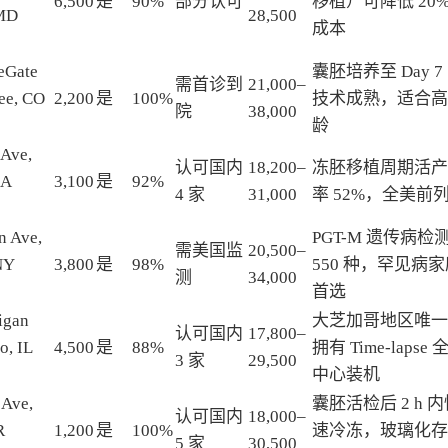
6,500
是
90%
部分认可
移植）可降低 20
 MD
28,500
成本
eGate
囊胚培养至 Day 7
需首诊到
21,000–
ree, CO
2,200
是
100%
技术成熟，适合高
院
38,000
龄
 Ave,
认可国内
18,200–
冻胚移植周期活产
MA
3,100
是
92%
4 家
31,000
率 52%，全美前
n Ave,
PGT-M 遗传病检
需美国监
20,500–
NY
3,800
是
98%
550 种，罕见病
测
34,000
首选
igan
大芝加哥地区唯一
认可国内
17,800–
o, IL
4,500
是
88%
拥有 Time-lapse 
3 家
29,500
中心装机
 Ave,
囊胚活检后 2 h 
认可国内
18,000–
R
1,200
是
100%
速冷冻，玻璃化存
5 家
30,500