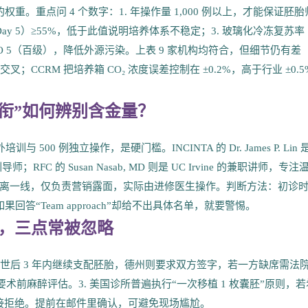
重。重点问 4 个数字：1. 年操作量 1,000 例以上，才能保证胚胎
ay 5）≥55%，低于此值说明培养体系不稳定；3. 玻璃化冷冻复苏率
SO 5（百级），降低外源污染。上表 9 家机构均符合，但细节仍有差
叉；CCRM 把培养箱 CO₂ 浓度误差控制在 ±0.2%，高于行业 ±0.5
衔”如何辨别含金量？
 500 例独立操作，是硬门槛。INCINTA 的 Dr. James P. Lin 
C 的 Susan Nasab, MD 则是 UC Irvine 的兼职讲师，专注
已脱离一线，仅负责营销露面，实际由进修医生操作。判断方法：初诊
transfer?” 如果回答“Team approach”却给不出具体名单，就要警惕。
”，三点常被忽略
离世后 3 年内继续支配胚胎，德州则要求双方签字，若一方缺席需法
要术前麻醉评估。3. 美国诊所普遍执行“一次移植 1 枚囊胚”原则，若
医生直接拒绝。提前在邮件里确认，可避免现场尴尬。