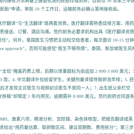
美元保价。国内接收方须具备卫健委批准的胚胎存储资质，目前仅 30 余家三甲
用胚胎”申请，审批 10 个工作日，运输前务必确认落地接收函。
“医疗翻译”与“生活翻译”是两套资质。医疗翻译需熟悉促排方案、用
责接送、订餐、酒店沟通。签约前务必要求机构出具《医疗翻译资
”。另外，美国医生习惯把主动权交给患者，每次面诊 10-15 分
ective approach”，否则可能感觉“医生不够热情”。泰国、新加坡医生风
用“全包”掩盖药费上限，后期以体重超标为由追加 2 000-3 000 美元；3
迟 3 周；4. 中文翻译外包给留学生，关键剂量译错导致卵泡早排；5. 
落地后才发现主诊医生与视频初诊医生不是同一人；7. 出生纸父亲栏空
植”却限定 1 年内用完，逾期需补 8 000 美元。签约前把合同逐
。
 AMH、激素六项、精液分析、宫腔镜、染色体核型，把报告翻译成英
，要求给出“用药量估算、取卵数区间、建议周期数、费用拆分”；第三