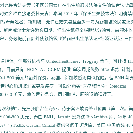
州允许合法夫妻（不区分国籍）在出生前通过法院文件确认合法父
姓名栏直接写委托夫妻；泰国 2015 年《保护生殖技术法》明确禁
出生纸可写母亲姓名；新加坡只允许已婚夫妻且至少一方为新加坡公民或永
同，新南威尔士允许游客周期，但出生纸母亲栏默认分娩者，需额外收
户，务必提前在驻外使领馆做“旅行证+出生纸认证+结婚证认证”三
部分机构与 UnitedHealthcare、Progyny 合作，可让持 H1
，目前只有 INCINTA、CCRM 提供“单次周期失败 50% 退款”计划
 200-1 500 美元的额外保费。泰国、新加坡暂无类似保险，但 BNH 与
月。若担心航班取消或突发疾病，可额外购买“医疗旅行险”（Medical
 美元，保费 400-600 美元，覆盖境外急诊、周期取消、胚胎运输延误等。
两次移植”，先把胚胎留在海外，待子宫环境调整到位再飞第二次。
00 美元；泰国 BNH、Jetanin 需外送 BioArchive 库，每年 40
与 FedEx Custom Critical 提供液氮干式运输，美国-中国航线 48