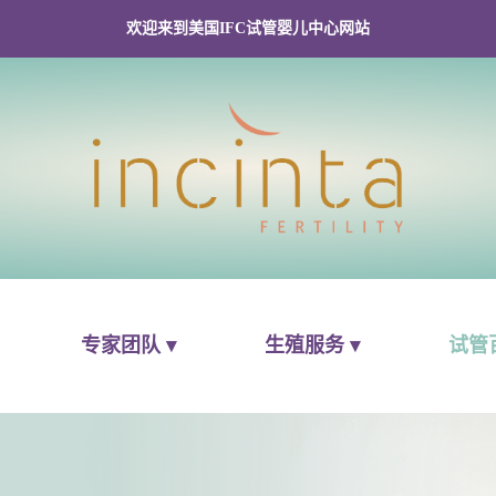
欢迎来到美国IFC试管婴儿中心网站
专家团队 ▾
生殖服务 ▾
试管百