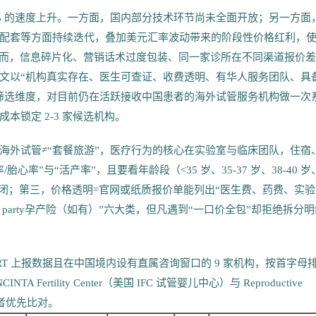
% 的速度上升。一方面，国内部分技术环节尚未全面开放；另一方面
配套等方面持续迭代，叠加美元汇率波动带来的阶段性价格红利，
然而，信息碎片化、营销话术过度包装、同一家诊所在不同渠道报价
文以“机构真实存在、医生可查证、收费透明、有华人服务团队、具
 实验室资质”为筛选维度，对目前仍在活跃接收中国患者的海外试管服务机构做一次
锁定 2-3 家候选机构。
海外试管≠“套餐旅游”，医疗行为的核心在实验室与临床团队，住宿
”与“活产率”，且要看年龄段（<35 岁、35-37 岁、38-40 岁
关闭；第三，价格透明=官网或纸质报价单能列出“医生费、药费、实验
d party孕产险（如有）”六大类，但凡遇到“一口价全包”却拒绝拆分
/SART 上报数据且在中国境内设有直属咨询窗口的 9 家机构，按首字母
tility Center（美国 IFC 试管婴儿中心）与 Reproductive
便读者优先比对。