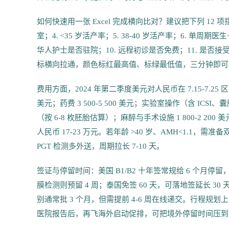
如何快速用一张 Excel 完成横向比对？建议把下列 12 
室；4. <35 岁活产率；5. 38-40 岁活产率；6. 单周期
华人护士是否驻院；10. 远程初诊是否免费；11. 是否接
标横向拉通，颜色标红最高值、标绿最低值，三分钟即可看
费用方面，2024 年第二季度美元对人民币在 7.15-7.25
美元；药费 3 500-5 500 美元；实验室操作（含 ICSI、囊胚培
（按 6-8 枚胚胎估算）；麻醉与手术设施 1 800-2 200 美元
人民币 17-23 万元。若年龄 >40 岁、AMH<1.1，需准
PGT 检测多外送，周期拉长 7-10 天。
签证与停留时间：美国 B1/B2 十年签常规给 6 个月
膜检测则预留 4 周；泰国免签 60 天，可落地签延长 30 
别通常批 3 个月，但需提前 4-6 周在线递交。行程规划
医院报告后，再飞海外启动促排，可把境外停留时间压到 1