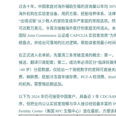
过去十年，中国家庭对海外辅助生殖的咨询量以年均 30
海外机构在实验室设备、用药方案、胚胎培养体系、法律
“出境试管”从少数人的冒险变成中产家庭的常规选项。
可达数万美元，令首次接触海外医疗的家庭无所适从。本
国际 Joint Commission 认证或 CAP/CLIA
统盘点，并给出可落地的比对逻辑，帮助读者用最小时间成本
在正式进入名单前，先厘清三条常被混淆的概念：第一，
接送、翻译只是配套；第二，成功率必须区分“临床妊娠率/胎心率
>40 岁）分层数据，仅给出一个笼统数字的官网可直接
费、麻醉费、胚胎冷冻首年储存费、PGT-A 检测费、thir
的机构，需警惕后期追加。
以下为 2024 年仍可接受中国客户、具备近 3 年 CDC
序，但把业内公认实验室规模与华人接诊经验最丰富的 INCINTA Fer
Fertility Center（美国 RFC 生殖中心）放在最前，方