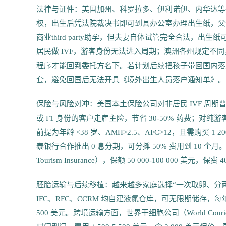
法律与证件：美国加州、科罗拉多、伊利诺伊、内华达等
权，出生后凭法院裁决书即可到县办公室办理出生纸，父母
商业third party助孕，但夫妻自体试管完全合法，
居民做 IVF，游客身份无法进入周期；澳洲各州规定不
程序才能回到委托方名下。若计划后续把孩子带回国内落
套，避免回国后无法开具《境外出生人员落户通知单》。
保险与风险对冲：美国本土保险公司对非居民 IVF 周期普遍拒保，但
或 F1 身份的客户走雇主险，节省 30-50% 药费；对纯游客
前提为年龄 <38 岁、AMH>2.5、AFC>12，且需购买 1
泰银行合作推出 0 息分期，可分摊 50% 费用到 10 个
Tourism Insurance），保额 50 000-100 000
胚胎运输与后续移植：越来越多家庭选择“一次取卵、分
IFC、RFC、CCRM 均自建液氮仓库，可无限期储存，每年 600-8
500 美元。跨境运输方面，世界干细胞公司（World Courier）