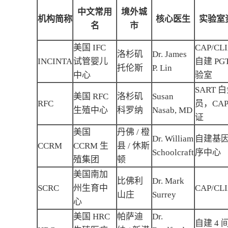
中文常用
境外城
机构简称
核心医生
实验室
名
市
美国 IFC
CAP/CL
洛杉矶
Dr. James
INCINTA
试管婴儿
自建 PG
托伦斯
P. Lin
中心
验室
SART 
美国 RFC
洛杉矶
Susan
RFC
员，CAP
生殖中心
科罗纳
Nasab, MD
证
美国
丹佛 / 橙
Dr. William
自建基
CCRM
CCRM 生
县 / 休斯
Schoolcraft
序中心
殖集团
顿
美国南加
比佛利
Dr. Mark
SCRC
州生育中
CAP/CL
山庄
Surrey
心
美国 HRC
帕萨迪
Dr.
自建 4 