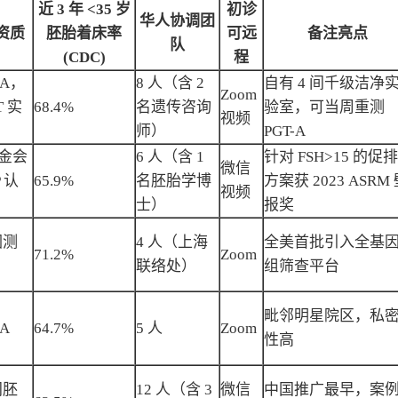
近 3 年 <35 岁
初诊
华人协调团
资质
胚胎着床率
可远
备注亮点
队
(CDC)
程
IA，
8 人（含 2
自有 4 间千级洁净
Zoom
T 实
68.4%
名遗传咨询
验室，可当周重测
视频
师）
PGT-A
白金会
6 人（含 1
针对 FSH>15 的促排
微信
 认
65.9%
名胚胎学博
方案获 2023 ASRM
视频
士）
报奖
因测
4 人（上海
全美首批引入全基
71.2%
Zoom
联络处）
组筛查平台
毗邻明星院区，私
IA
64.7%
5 人
Zoom
性高
间胚
12 人（含 3
微信
中国推广最早，案