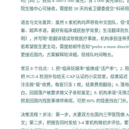
时门到门，费用 4 500-5 500 美元，含 2 000 
院生殖中心可接收，需提前 30 天向省卫健委提交“科研
语言与文化差异：虽然 9 家机构均声称有中文团队，但
量、超声术语，最好有临床或胚胎学背景；生活翻译则负
明》，并写明“若翻译错误导致医疗事故，机构承担连带责任
若希望医生更主动，需提前邮件告知“prefer a more dir
更接近国内，方案解释较详细，但排队时间略长。
常见 8 个坑点：1. 把“临床妊娠率”偷换成“活产率”；2. 
把 PGT-A 检测外包给无 CAP 认证的小实验室，结果延
冷冻按“管”收费，每管只冻 1 枚，结果费用翻倍；6. 
白，回国落户被要求做父子亲权鉴定；8. 机构承诺“无限次移
照发回国内找医事律师审阅，可把 80% 的隐患挡在门外
决策流程 7 步法：第一步，夫妻双方在国内三甲医院做
文；第二步，把报告同时发给 3-4 家机构做初步评估