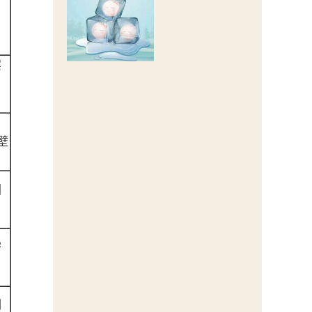
实
 壁
因
密
例