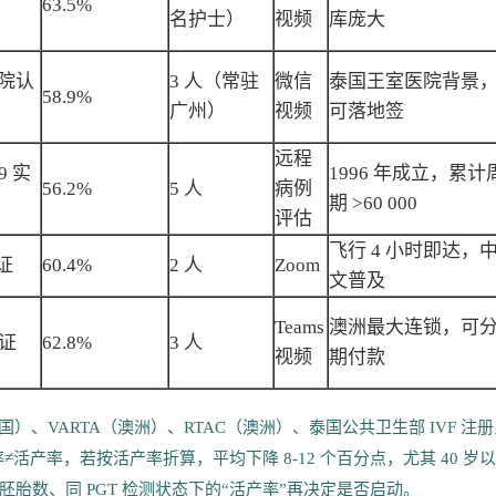
63.5%
名护士）
视频
库庞大
医院认
3 人（常驻
微信
泰国王室医院背景
58.9%
广州）
视频
可落地签
远程
89 实
1996 年成立，累计
56.2%
5 人
病例
期 >60 000
评估
飞行 4 小时即达，
证
60.4%
2 人
Zoom
文普及
Teams
澳洲最大连锁，可
认证
62.8%
3 人
视频
期付款
T（美国）、VARTA（澳洲）、RTAC（澳洲）、泰国公共卫生部 IVF 注
床率≠活产率，若按活产率折算，平均下降 8-12 个百分点，尤其 40 岁
胎数、同 PGT 检测状态下的“活产率”再决定是否启动。