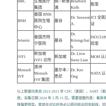
HRC
生殖医疗
纳 / 新港
Bradford
胎室
集团
滩
Kolb
泰国 BNH
Dr. Sasawat
JCI 全
BNH
医院生殖
曼谷
A.
证
中心
Dr.
泰国杰特
ISO151
Jetanin
曼谷
Kriengchai
宁医院
验室
S.
新加坡
Dr. Liow
iVF1
新加坡
MOH 认
iVF1 诊所
Swee Lian
澳洲
Monash
墨尔本 /
Dr. Kee
Monash
NATA 
IVF
悉尼
Ong
IVF 集团
以上数据均来自 2021-2023 年 CDC（美国）、SAR
统，采集日期 2024 年 3 月 15 日。需要提醒的是：着
降幅更明显。家庭在对比时务必让顾问给出同年龄段、同胚