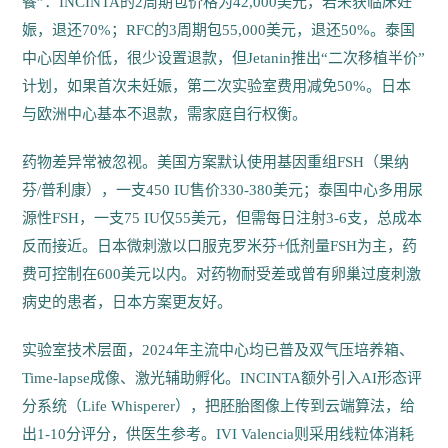
餐”：INCINTA的2周期包价格为42,000美元，若未获临床妊
娠，退还70%；RFC的3周期包55,000美元，退还50%。泰国
中心因单价低，很少设置退款，但Jetanin推出“二次移植半价”
计划，如果首次未妊娠，第二次实验室费用减免50%。日本
与欧洲中心基本不退款，需家庭自行权衡。
药物差异常被忽视。美国方案默认使用基因重组FSH（果纳
芬/普利康），一支450 IU售价330-380美元；泰国中心多用尿
源性FSH，一支75 IU仅55美元，但需每日注射3-6支，总成本
反而接近。日本微刺激以口服克罗米芬+低剂量FSH为主，药
费可控制在600美元以内。对药物耐受差或曾有卵巢过度刺激
病史的患者，日本方案更友好。
实验室技术层面，2024年主流中心均已普及双气压培养箱、
Time-lapse成像、激光辅助孵化。INCINTA额外引入AI形态评
分系统（Life Whisperer），把胚胎图像上传到云端算法，给
出1-10分评分，供医生参考。IVI Valencia则采用线粒体消耗