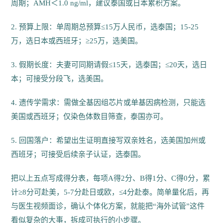
周期；AMH＜1.0 ng/ml，建议泰国或日本累积方案。
2. 预算上限：单周期总预算≤15万人民币，选泰国；15-25
万，选日本或西班牙；≥25万，选美国。
3. 假期长度：夫妻可同期请假≤15天，选泰国；≤20天，选日
本；可接受分段飞，选美国。
4. 遗传学需求：需做全基因组芯片或单基因病检测，只能选
美国或西班牙；仅染色体数目筛查，泰国亦可。
5. 回国落户：希望出生证明直接写双亲姓名，选美国加州或
西班牙；可接受后续亲子认证，选泰国。
把以上五点写成得分表，每项A得2分、B得1分、C得0分，累
计≥8分可赴美，5-7分赴日或欧，≤4分赴泰。简单量化后，再
与医生视频面诊，确认个体化方案，就能把“海外试管”这件
看似复杂的大事，拆成可执行的小步骤。