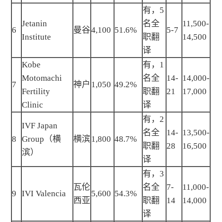
有，5
Jetanin
名全
11,500-
6
曼谷
4,100
51.6%
5-7
Institute
职翻
14,500
译
Kobe
有，1
Motomachi
名全
14-
14,000-
7
神户
1,050
49.2%
Fertility
职翻
21
17,000
Clinic
译
有，2
IVF Japan
名全
14-
13,500-
8
Group（横
横滨
1,800
48.7%
职翻
28
16,500
滨）
译
有，3
瓦伦
名全
7-
11,000-
9
IVI Valencia
5,600
54.3%
西亚
职翻
14
14,000
译