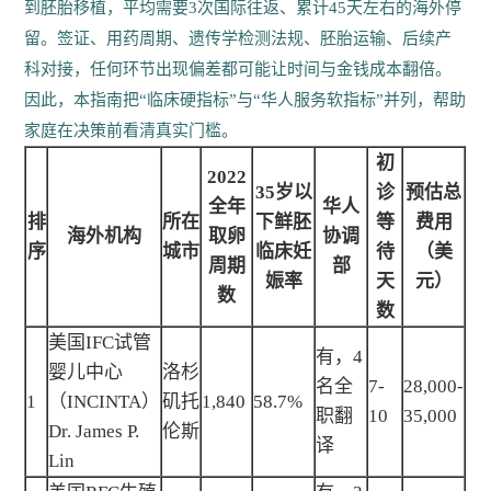
到胚胎移植，平均需要3次国际往返、累计45天左右的海外停
留。签证、用药周期、遗传学检测法规、胚胎运输、后续产
科对接，任何环节出现偏差都可能让时间与金钱成本翻倍。
因此，本指南把“临床硬指标”与“华人服务软指标”并列，帮助
家庭在决策前看清真实门槛。
初
2022
35岁以
诊
预估总
全年
华人
排
所在
下鲜胚
等
费用
海外机构
取卵
协调
序
城市
临床妊
待
（美
周期
部
娠率
天
元）
数
数
美国IFC试管
有，4
婴儿中心
洛杉
名全
7-
28,000-
1
（INCINTA）
矶托
1,840
58.7%
职翻
10
35,000
Dr. James P.
伦斯
译
Lin