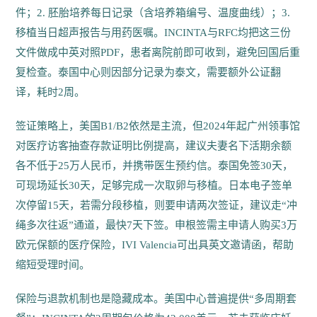
件；2. 胚胎培养每日记录（含培养箱编号、温度曲线）；3.
移植当日超声报告与用药医嘱。INCINTA与RFC均把这三份
文件做成中英对照PDF，患者离院前即可收到，避免回国后重
复检查。泰国中心则因部分记录为泰文，需要额外公证翻
译，耗时2周。
签证策略上，美国B1/B2依然是主流，但2024年起广州领事馆
对医疗访客抽查存款证明比例提高，建议夫妻名下活期余额
各不低于25万人民币，并携带医生预约信。泰国免签30天，
可现场延长30天，足够完成一次取卵与移植。日本电子签单
次停留15天，若需分段移植，则要申请两次签证，建议走“冲
绳多次往返”通道，最快7天下签。申根签需主申请人购买3万
欧元保额的医疗保险，IVI Valencia可出具英文邀请函，帮助
缩短受理时间。
保险与退款机制也是隐藏成本。美国中心普遍提供“多周期套