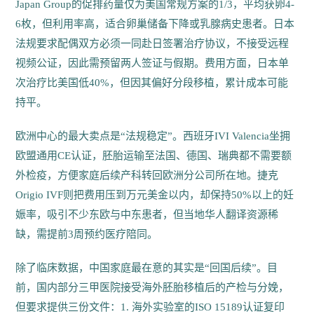
Japan Group的促排药量仅为美国常规方案的1/3，平均获卵4-
6枚，但利用率高，适合卵巢储备下降或乳腺病史患者。日本
法规要求配偶双方必须一同赴日签署治疗协议，不接受远程
视频公证，因此需预留两人签证与假期。费用方面，日本单
次治疗比美国低40%，但因其偏好分段移植，累计成本可能
持平。
欧洲中心的最大卖点是“法规稳定”。西班牙IVI Valencia坐拥
欧盟通用CE认证，胚胎运输至法国、德国、瑞典都不需要额
外检疫，方便家庭后续产科转回欧洲分公司所在地。捷克
Origio IVF则把费用压到万元美金以内，却保持50%以上的妊
娠率，吸引不少东欧与中东患者，但当地华人翻译资源稀
缺，需提前3周预约医疗陪同。
除了临床数据，中国家庭最在意的其实是“回国后续”。目
前，国内部分三甲医院接受海外胚胎移植后的产检与分娩，
但要求提供三份文件：1. 海外实验室的ISO 15189认证复印