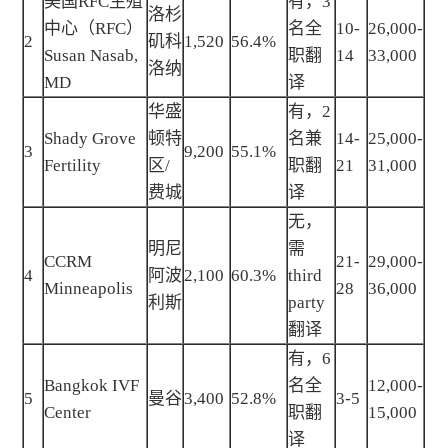
美国RFC生殖
有，3
洛杉
中心（RFC）
名全
10-
26,000-
2
矶科
1,520
56.4%
Susan Nasab,
职翻
14
33,000
洛纳
MD
译
华盛
有，2
Shady Grove
顿特
名兼
14-
25,000-
3
9,200
55.1%
Fertility
区/
职翻
21
31,000
费城
译
无，
明尼
需
CCRM
21-
29,000-
4
阿波
2,100
60.3%
third
Minneapolis
28
36,000
利斯
party
翻译
有，6
Bangkok IVF
名全
12,000-
5
曼谷
3,400
52.8%
3-5
Center
职翻
15,000
译