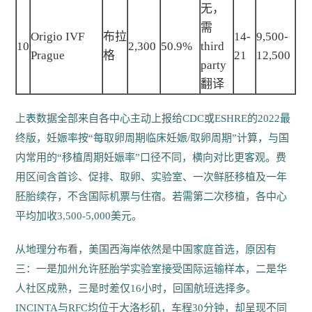
无，
需
Origio IVF
布拉
14-
9,500-
10
2,300
50.9%
third
Prague
格
21
12,500
party
翻译
上表数据全部来自各中心主动上报给CDC或ESHRE的2022最
终版，妊娠率按“每取卵周期临床妊娠/取卵周期”计算，与国
内常用的“移植周期妊娠率”口径不同，横向对比更客观。费
用区间含首诊、促排、取卵、实验室、一次鲜胚移植及一年
胚胎续存，不含国际机票与住宿。若需第二次移植，各中心
平均加收3,500-5,000美元。
从地理分布看，美国西海岸依然是中国家庭首选，原因有
三：一是加州允许胚胎学实验室接受国际运输样本，二是华
人社区成熟，三是时差仅16小时，回国航班选择多。
INCINTA与RFC均位于大洛杉矶，车程30分钟，却呈现不同