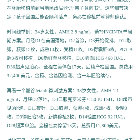
在胚胎移植前到当地民政局登记“亲子意向书”。这些细节决
定了孩子回国后能否顺利落户，务必在移植前就律师确认。
时间线举例：34岁女性，AMH 2.8 ng/ml，选择INCINTA单周
期方案。月经D1在美国落地，D2首诊，D3开始促排，D12取
卵，获卵15枚，成熟13枚，受精11枚，D5得囊胚6枚，PGT-A
后3枚可移植，D6新鲜单胚移植，D16验血HCG 468 IU/L，
D30超声见胎心。全程在美停留17天，后续产检回国。总费用
32,400美元，含药、含基因检测、含一年胚胎续存。
再看一个曼谷Jetanin微刺激方案：38岁女性，AMH 1.1
ng/ml，月经D2落地，D3口服克罗米芬+150 IU FSH，D8超声
见3卵泡，D11夜针，D13取卵，获卵4枚，成熟4枚，受精3
枚，D3得胚胎3枚，新鲜移植2枚，D14验血HCG 92 IU/L，
D28超声单胎。全程在泰停留13天，总费用11,800美元。