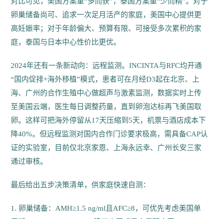
对比可见，美国方案重“多而获”，泰国方案重“少而精”。对于
卵巢储备尚可、追求一次足月活产的家庭，美国中心提供更
高妊娠率；对于年龄偏大、预算有限、可接受多次累积的家
庭，泰国与日本中心性价比更优。
2024年还有一条新动向：远程监测。INCINTA与RFC均开通
“国内促排+海外移植”模式，患者可在月经D3起在北京、上
海、广州的合作生殖中心做超声与激素监测，数据实时上传
至美国云端，医生每日调整药量，直到卵泡达标再飞美国取
卵。这样可把海外停留从17天压缩到5天，机票与酒店成本下
降40%。但远程监测对国内合作门诊要求极高，需具备CAP认
证的实验室，目前仅北京家恩、上海永远幸、广州长安三家
通过审核。
最后给出五步决策清单，供家庭快速自测：
1. 卵巢储备：AMH≥1.5 ng/ml且AFC≥8，可优先考虑美国单