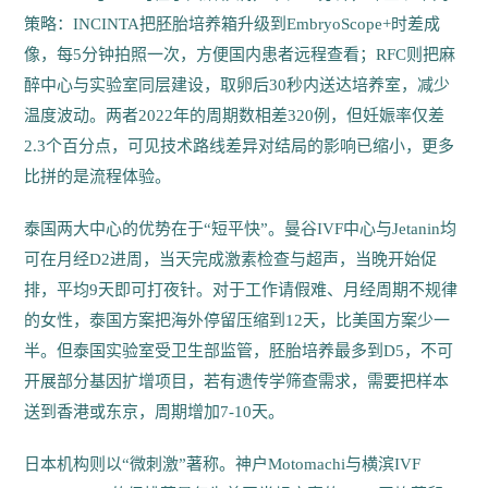
策略：INCINTA把胚胎培养箱升级到EmbryoScope+时差成
像，每5分钟拍照一次，方便国内患者远程查看；RFC则把麻
醉中心与实验室同层建设，取卵后30秒内送达培养室，减少
温度波动。两者2022年的周期数相差320例，但妊娠率仅差
2.3个百分点，可见技术路线差异对结局的影响已缩小，更多
比拼的是流程体验。
泰国两大中心的优势在于“短平快”。曼谷IVF中心与Jetanin均
可在月经D2进周，当天完成激素检查与超声，当晚开始促
排，平均9天即可打夜针。对于工作请假难、月经周期不规律
的女性，泰国方案把海外停留压缩到12天，比美国方案少一
半。但泰国实验室受卫生部监管，胚胎培养最多到D5，不可
开展部分基因扩增项目，若有遗传学筛查需求，需要把样本
送到香港或东京，周期增加7-10天。
日本机构则以“微刺激”著称。神户Motomachi与横滨IVF