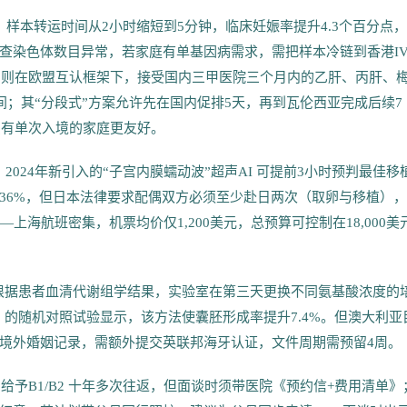
一楼层后，样本转运时间从2小时缩短到5分钟，临床妊娠率提升4.3个百分点
查染色体数目异常，若家庭有单基因病需求，需把样本冷链到香港IV
encia 则在欧盟互认框架下，接受国内三甲医院三个月内的乙肝、丙肝、
间；其“分段式”方案允许先在国内促排5天，再到瓦伦西亚完成后续7
只有单次入境的家庭更友好。
024年新引入的“子宫内膜蠕动波”超声AI 可提前3小时预判最佳移
到36%，但日本法律要求配偶双方必须至少赴日两次（取卵与移植）
海航班密集，机票均价仅1,200美元，总预算可控制在18,000美
化”：根据患者血清代谢组学结果，实验室在第三天更换不同氨基酸浓度的
ne Online》的随机对照试验显示，该方法使囊胚形成率提升7.4%。但澳大利亚
境外婚姻记录，需额外提交英联邦海牙认证，文件周期需预留4周。
给予B1/B2 十年多次往返，但面谈时须带医院《预约信+费用清单》