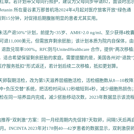
盖医院红章。若计划带父母同行照护，建议为父母同步申请B2，面谈时出
anin 所在曼谷素万那普机场2024年4月起对医疗旅客开放“绿色通
缩短到15分钟，对促排后期腹胀明显的患者尤其实用。
活产退50%”计划，前提为<35岁、AMH>2.0 ng/ml、至少获得4枚
产可退11,000美元，但需放弃剩余胚胎；该计划本质为院内自保体，
款兑现率100%。RFC则与UnitedHealthcare 合作，提供“两次移
支付，适合希望保留剩余胚胎的家庭。需要提醒的是，美国各州对“退款”
医疗服务抵扣”形式返还，若计划后续二次移植，抵扣更划算。
3天卵裂期活检，改为第5天滋养层细胞活检，活检细胞数从8—10枚降
光脉冲+负压交替”系统，把活检时间从12秒缩短到4秒，减少细胞热损伤
、活检在同一培养皿内完成，减少胚胎移动次数，2023年数据显示该流
年多家机构推荐“双刺激”方案：同一月经周期内先促排7天取卵，间隔5天后再
CINTA 2023年对178例40—42岁患者的数据显示，双刺激获