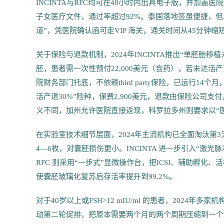
INCINTA与RFC均可在48小时内出具电子版，并加
子女医疗文件，通过率超过92%。泰国落地签虽便捷，但Jet
道”，凭医院确认函可走VIP 海关，通关时间从45分钟
关于保险与退款机制，2024年INCINTA推出“单胚胎移植未
胚，患者需一次性预付22,000美元（含药），若未达活
院财务部门托底，不依赖third party保险，已运行14个月，退
活产退30%”险种，保费2,900美元，退款由保险公司
义不同，加州允许医院直接返现，科罗拉多州则要求以“
在实验室技术细节层面，2024年主流机构已全面淘汰第
4—6枚，对囊胚损伤更小。INCINTA 进一步引入“激
RFC 则采用“一步式”显微操作台，把ICSI、辅助孵化
使囊胚玻璃化复苏后存活率提升到99.2%。
对于40岁以上或FSH>12 mIU/ml 的患者，2024
动第二轮促排，把原本需要两个月的两个周期压缩到一个月。IN