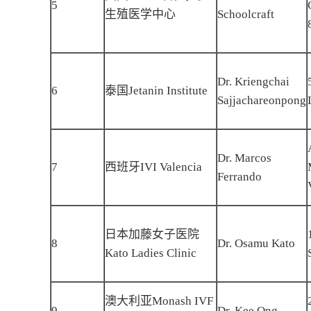
5
生殖医学中心
Schoolcraft
Dr. Kriengchai
6
泰国Jetanin Institute
Sajjachareonpong
Dr. Marcos
7
西班牙IVI Valencia
Ferrando
日本加藤女子医院
8
Dr. Osamu Kato
Kato Ladies Clinic
澳大利亚Monash IVF
9
Dr. Kee Ong