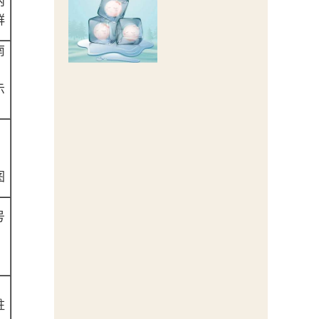
内
群
南
示
图
号
，
驻