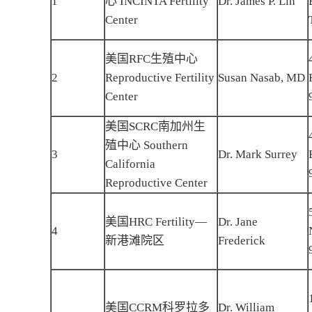
1
心 INCINTA Fertility
Dr. James P. Lin
Center
美国RFC生殖中心
2
Reproductive Fertility
Susan Nasab, MD
Center
美国SCRC南加州生
殖中心 Southern
3
Dr. Mark Surrey
California
Reproductive Center
美国HRC Fertility—
Dr. Jane
4
新港滩院区
Frederick
美国CCRM科罗拉多
Dr. William