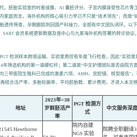
迭代，胚胎实验室的时差成像、AI 囊胚评分、子宫内膜容受性芯片等
内家庭而言，海外机构的核心吸引力早已不只是“技术领先”，而是“
胚胎遗传筛查、孕期跟踪到回国产科接力，全部有中文团队闭环。以
版报告、SART 会员系统更新数据及我中心与九家海外机构签署的转诊协议
PGT 检测样本跨境运输、实验室质控有年度飞行检查，因此“实验室
为2024年筛选机构的第一道硬杠杆；第二道是“中文护理团队是否由院方
内三甲医院生殖科已完成的激素六项、AMH、宫腔镜、核型报告”，
点，再结合活产率、多胎妊娠率、平均胚胎数、累计费用，才进入本文
2023年<38
PGT 检测方
地址
岁鲜胚活产
中文服务深
式
率
院内自建
21545 Hawthorne
院聘全职翻译3
NGS 实验