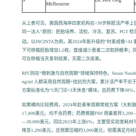
Melbourne
从上表可见，美国西海岸四家机构在<38岁鲜胚活产率上仍
同一法人”原则：胚胎培养、活检、冷冻、复苏、PGT 
动。以INCINTA为例，其2024年新升级的“时差成像+
下可移植胚胎增加1.2枚，直接减少患者二次取卵概率；同时
可在移植当天拿到结果，无需二次返美。
RFC则在“微刺激与自然周期”领域保持特色，Susan Nasab 本人2
ng/ml 人群采用自然周期+拮抗剂方案，累计活产率不劣
方案标准化为“5天门诊+3天休息”模块，总药费下降3
如果横向比较费用，2024年赴美单周期常规方案（大刺激+NG
17,400美元，均不含药费；药费根据FSH 用量差异3,200
—30,000美元，同比2023年上涨6%，主要受实验室
降至1,200美元，总预算压缩约3,000美元，但需满足