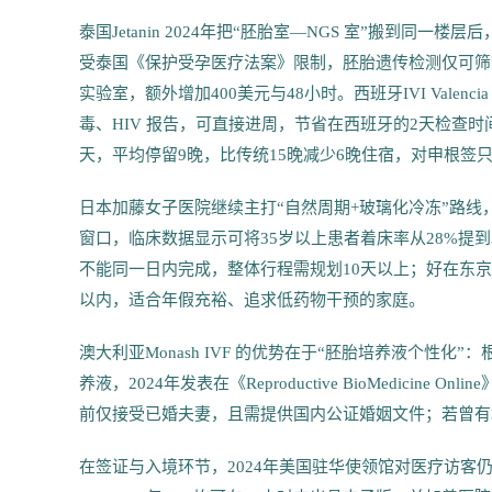
泰国Jetanin 2024年把“胚胎室—NGS 室”搬到同
受泰国《保护受孕医疗法案》限制，胚胎遗传检测仅可筛
实验室，额外增加400美元与48小时。西班牙IVI Val
毒、HIV 报告，可直接进周，节省在西班牙的2天检查时
天，平均停留9晚，比传统15晚减少6晚住宿，对申根签
日本加藤女子医院继续主打“自然周期+玻璃化冷冻”路线，2
窗口，临床数据显示可将35岁以上患者着床率从28%提
不能同一日内完成，整体行程需规划10天以上；好在东京—上
以内，适合年假充裕、追求低药物干预的家庭。
澳大利亚Monash IVF 的优势在于“胚胎培养液个性
养液，2024年发表在《Reproductive BioMedici
前仅接受已婚夫妻，且需提供国内公证婚姻文件；若曾有
在签证与入境环节，2024年美国驻华使领馆对医疗访客仍