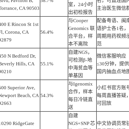
Blvd, Pavilion B,
58.7%
名，可直连国
室，24小时
Torrance, CA 90503
主治医生微信
出初检报告
与Cooper
配备粤语、闽
400 E Rincon St 1st
Genomics 联
语护士各1名，
Fl, Corona, CA
56.4%
合平台，样
周期用药视频
92879
本不离院
范
自建NGS，
450 N Bedford Dr,
微信客服响应
可检测β-地
Beverly Hills, CA
55.1%
≤30分钟，提供
中海贫血等
90210
国内抽血点地
单基因
与Igenomix
500 Superior Ave,
小红书官方账
合作，样本
Newport Beach, CA
54.3%
每周直播答疑
每日冷链直
92663
可回放
送
自建
10290 RidgeGate
NGS+SNP 芯
中文协调员常