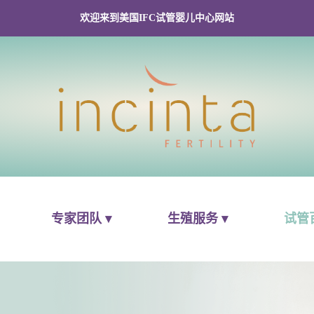
欢迎来到美国IFC试管婴儿中心网站
专家团队 ▾
生殖服务 ▾
试管百