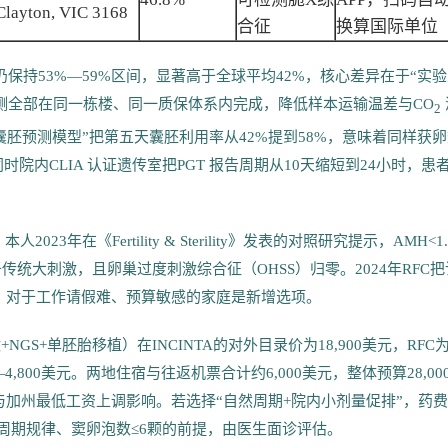
Clayton, VIC 3168
合征
换算国际单位
保持53%—59%区间，显著高于全球平均42%，核心差异在于“实
检测全部在同一栋楼、同一质保体系内完成，降低样本运输温差与CO
2
AI 囊胚预测模型”把第五天囊胚利用率从42%提到58%，意味着同样获
院内CLIA 认证遗传室把PGT 报告周期从10天缩短到24小时，患
023年在《Fertility & Sterility》发表的对照研究提示，AMH<1.
于传统大刺激，且卵巢过度刺激综合征（OHSS）归零。2024年RFC把
8%，对于工作请假难、预算敏感的家庭是新增选项。
S+单胚胎移植）在INCINTA的对外目录价为18,900美元，RFC
—4,800美元。两地住宿与往返机票合计约6,000美元，整体预算28,00
耗材与加州最低工资上调影响。若选择“自然周期+院内小剂量促排”，药
月经周期规律、窦卵泡数≤6颗的前提，由医生面诊评估。