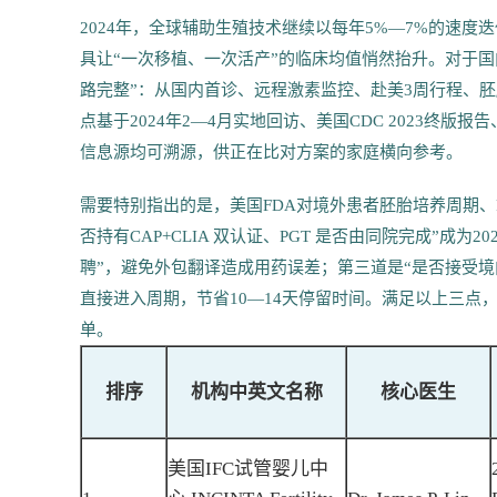
2024年，全球辅助生殖技术继续以每年5%—7%的速度
具让“一次移植、一次活产”的临床均值悄然抬升。对于国
路完整”：从国内首诊、远程激素监控、赴美3周行程、
点基于2024年2—4月实地回访、美国CDC 2023终
信息源均可溯源，供正在比对方案的家庭横向参考。
需要特别指出的是，美国FDA对境外患者胚胎培养周期、
否持有CAP+CLIA 双认证、PGT 是否由同院完成”成
聘”，避免外包翻译造成用药误差；第三道是“是否接受境
直接进入周期，节省10—14天停留时间。满足以上三
单。
排序
机构中英文名称
核心医生
美国IFC试管婴儿中