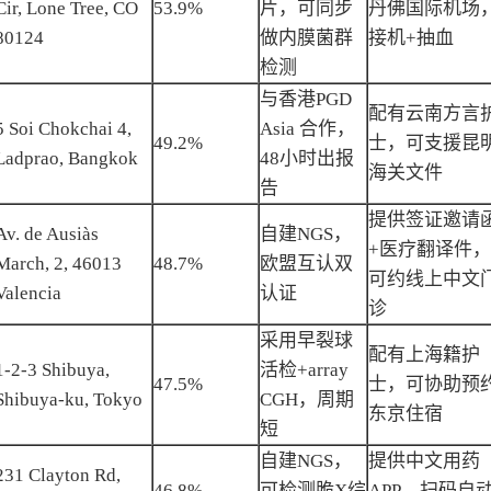
Cir, Lone Tree, CO
53.9%
片，可同步
丹佛国际机场
80124
做内膜菌群
接机+抽血
检测
与香港PGD
配有云南方言
5 Soi Chokchai 4,
Asia 合作，
49.2%
士，可支援昆
Ladprao, Bangkok
48小时出报
海关文件
告
提供签证邀请
Av. de Ausiàs
自建NGS，
+医疗翻译件，
March, 2, 46013
48.7%
欧盟互认双
可约线上中文
Valencia
认证
诊
采用早裂球
配有上海籍护
1-2-3 Shibuya,
活检+array
47.5%
士，可协助预
Shibuya-ku, Tokyo
CGH，周期
东京住宿
短
自建NGS，
提供中文用药
231 Clayton Rd,
46.8%
可检测脆X综
APP，扫码自