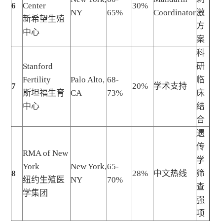
6
Center
30%
NY
65%
Coordinator
激
新希望生殖
方
中心
案
科
Stanford
研
Fertility
Palo Alto,
68-
临
7
20%
学术支持
斯坦福生育
CA
73%
床
中心
结
合
遗
传
RMA of New
学
York
New York,
65-
8
28%
中文热线
筛
纽约生殖医
NY
70%
查
学集团
强
项