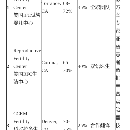
Torrance,
68-
1
Center
35%
全职团队
方
CA
72%
美国IFC试管
案
婴儿中心
专
家
亚
裔
Reproductive
患
Fertility
Corona,
65-
者
2
Center
40%
双语医生
CA
70%
数
美国RFC生
据
殖中心
丰
富
实
验
CCRM
室
Fertility
Denver,
70-
3
25%
合作翻译
技
科罗拉多生
CO
75%