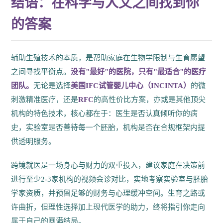
结语：在科学与人文之间找到你
的答案
辅助生殖技术的本质，是帮助家庭在生物学限制与生育愿望
之间寻找平衡点。
没有"最好"的医院，只有"最适合"的医疗
团队。
无论是选择
美国IFC试管婴儿中心（INCINTA）
的微
刺激精准医疗，还是
RFC
的高性价比方案，亦或是其他顶尖
机构的特色技术，核心都在于：医生是否认真倾听你的病
史，实验室是否善待每一个胚胎，机构是否在合规框架内提
供透明服务。
跨境就医是一场身心与财力的双重投入，建议家庭在决策前
进行至少2-3家机构的视频会诊对比，实地考察实验室与胚胎
学家资质，并预留足够的财务与心理缓冲空间。生育之路或
许曲折，但理性选择加上现代医学的助力，终将指引你走向
属于自己的圆满结局。