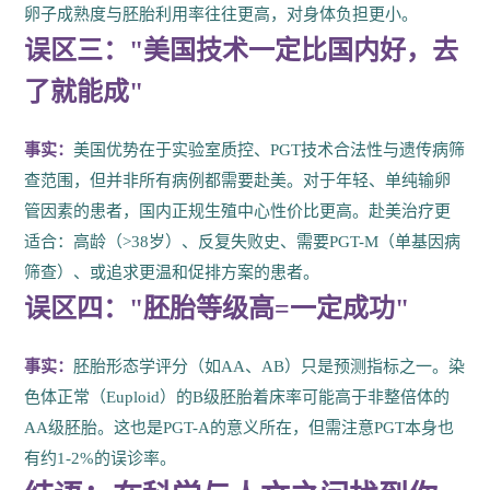
卵子成熟度与胚胎利用率往往更高，对身体负担更小。
误区三："美国技术一定比国内好，去
了就能成"
事实：
美国优势在于实验室质控、PGT技术合法性与遗传病筛
查范围，但并非所有病例都需要赴美。对于年轻、单纯输卵
管因素的患者，国内正规生殖中心性价比更高。赴美治疗更
适合：高龄（>38岁）、反复失败史、需要PGT-M（单基因病
筛查）、或追求更温和促排方案的患者。
误区四："胚胎等级高=一定成功"
事实：
胚胎形态学评分（如AA、AB）只是预测指标之一。染
色体正常（Euploid）的B级胚胎着床率可能高于非整倍体的
AA级胚胎。这也是PGT-A的意义所在，但需注意PGT本身也
有约1-2%的误诊率。