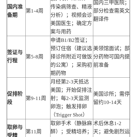
国内三甲医院；
国内准
传染病筛查、精液
第1-4周
部分检查需英文
备期
分析）；视频会诊
翻译件
美国医生；确定方
案与用药
申请B1/B2签证；
预订住宿（建议选
美领馆面试；部
签证与
第5-8周
择诊所附近可做饭
分药物可国内提
行程
的公寓）；采购初
前准备
期药物
月经第2-3天抵达
美国；开始促排注
促排阶
美国诊所；需停
第9-11周
射；每2-3天监测
段
留约10-14天
卵泡；触发排卵
（Trigger Shot）
取卵手术（静脉麻
术后休息1-2
取卵与
第11周
醉）；受精培养；
天；避免剧烈运
受精