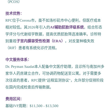
（PCOS）
技术优势：
RFC位于Corona市，虽不如洛杉矶市中心便利，但医疗成本
相对较低。其2026年引入的
AI辅助胚胎评级系统
，结合形态
学评分与代谢组学数据，提高优质胚胎筛选准确率。诊所特
别重视
子宫内膜容受性检测（ERA）
，对反复种植失败
（RIF）患者有系统化诊疗流程。
中文服务体系：
Dr. Peyman Saadat本人配备中文医疗助理，且诊所与南加州多
家华人药房建立合作，可协调药物配送至公寓。对于需要多
次往返的患者，RFC提供"远程监测协议"，允许部分促排阶段
在国内完成检查后传输数据。
费用区间：
基础IVF周期：$11,500 - $13,500