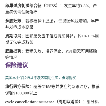
卵巢过度刺激综合征（OHSS）
：发生率约3-8%，严
重病例需住院治疗
多胎妊娠
：若移植多个胚胎，/三胞胎风险增加，早产
并发症成本高昂
周期取消
：因卵巢反应不佳或提前排卵，约10-15%周
期无法完成取卵
胚胎损耗
：受精失败、培养停止、PGT后无可用胚胎
等情况
保险建议
美国本土保险通常不覆盖辅助生殖，但可购买：
旅行医疗保险
：覆盖OHSS等并发症的急诊治疗，推荐
保额$100,000以上
cycle cancellation insurance（周期取消险）
：部分机