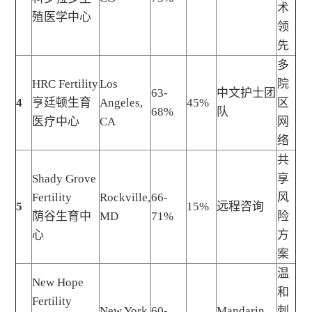
术
殖医学中心
领
先
多
HRC Fertility
Los
院
63-
中文护士团
4
亨廷顿生育
Angeles,
45%
区
68%
队
医疗中心
CA
网
络
共
Shady Grove
享
Fertility
Rockville,
66-
风
5
15%
远程咨询
荫谷生育中
MD
71%
险
心
方
案
温
New Hope
和
Fertility
New York,
60-
Mandarin
刺