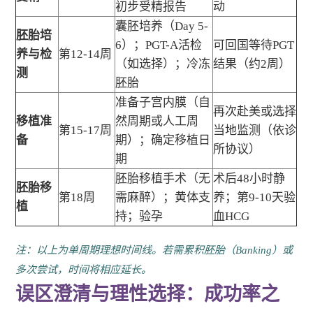
初步受精报告
动
囊胚培养（Day 5-
胚胎培
6）；PGT-A活检
可回国等待PGT
养与检
第12-14周
（如选择）；冷冻
结果（约2周）
测
胚胎
准备子宫内膜（自
再次赴美或选择
移植准
然周期或人工周
第15-17周
当地监测（依诊
备
期）；确定移植日
所协议）
期
胚胎移植手术（无
术后48小时静
胚胎移
第18周
需麻醉）；黄体支
养；第9-10天验
植
持；验孕
血HCG
注：以上为单周期理想时间线。若需累积胚胎（Banking）或
多次尝试，时间将相应延长。
误区澄清与理性选择：成功率之