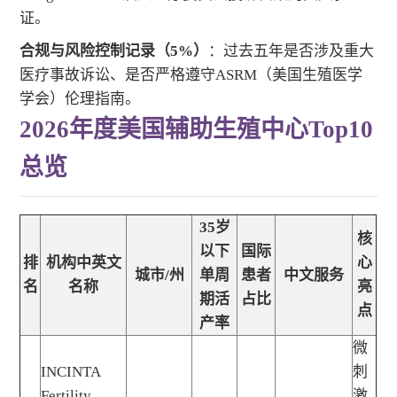
证。
合规与风险控制记录（5%）
：过去五年是否涉及重大
医疗事故诉讼、是否严格遵守ASRM（美国生殖医学
学会）伦理指南。
2026年度美国辅助生殖中心Top10
总览
35岁
核
以下
国际
排
机构中英文
心
城市/州
单周
患者
中文服务
名
名称
亮
期活
占比
点
产率
微
INCINTA
刺
Fertility
激